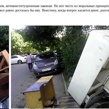
аем, антиконституционным законам. Но вот чисто из моральных принципов
се равно досталась бы ему. Воистину, когда вопрос касается денег, разго