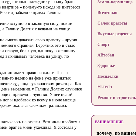
ю суда отошло наследнику – сыну брата.
Земля-кормилица
в квартире – почему-то исходя из интересов
России, забыли о правах Галины.
Вселенная
Салон красоты
ение вступило в законную силу, новые
, а Галину Долгих с вещами на улицу.
Вкусные рецепты
е смогла доказать свою правоту – другая
Спорт
 немного странная. Вероятно, это и стало
ли старую, больную, одинокую женщину.
АВтобан
вод выкидывать человека на улицу, по
Здоровье
данин имеет право на жилье. Право,
Посиделки
т как-то нелепо на фоне уже принятых
шение суда под руководством риэлтора. Как
Hi-tech
 день выселения, у Галины Долгих случился
мощи», привели в чувство. У нее целый
Ремонт и строитель
ь ног и вдобавок ко всему в июне месяце
ерелом оказался сложным: развилась
мя натыкалась на отказы. Возникли проблемы
ВАШЕ МНЕНИЕ
 мой брат за мной ухаживал. Я состояла у
почему, по вашем