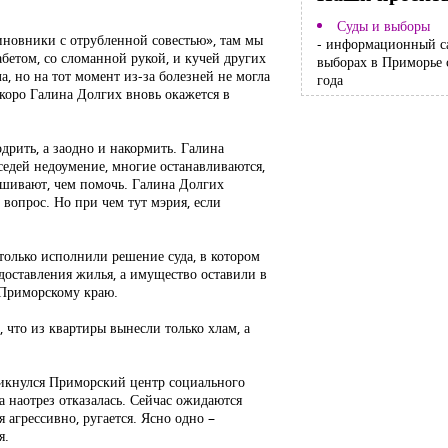
Суды и выборы
иновники с отрубленной совестью», там мы
- информационный с
абетом, со сломанной рукой, и кучей других
выборах в Приморье 
, но на тот момент из-за болезней не могла
года
скоро Галина Долгих вновь окажется в
дрить, а заодно и накормить. Галина
седей недоумение, многие останавливаются,
ашивают, чем помочь. Галина Долгих
 вопрос. Но при чем тут мэрия, если
только исполнили решение суда, в котором
доставления жилья, а имущество оставили в
 Приморскому краю.
 что из квартиры вынесли только хлам, а
икнулся Приморский центр социального
 наотрез отказалась. Сейчас ожидаются
 агрессивно, ругается. Ясно одно –
я.