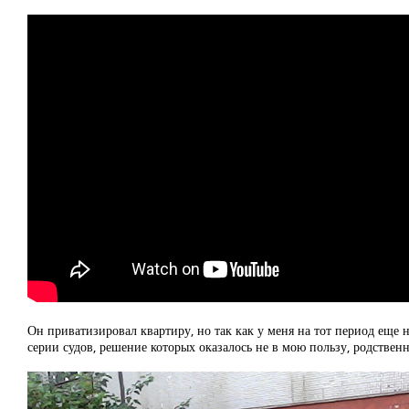
Он приватизировал квартиру, но так как у меня на тот период еще н
серии судов, решение которых оказалось не в мою пользу, родственн