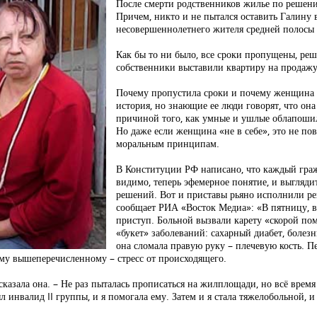
После смерти родственников жилье по решени
Причем, никто и не пытался оставить Галину 
несовершеннолетнего жителя средней полосы 
Как бы то ни было, все сроки пропущены, реш
собственники выставили квартиру на продажу
Почему пропустила сроки и почему женщина н
история, но знающие ее люди говорят, что она
причиной того, как умные и ушлые облапоши
Но даже если женщина «не в себе», это не по
моральным принципам.
В Конституции РФ написано, что каждый граж
видимо, теперь эфемерное понятие, и выгляди
решений. Вот и приставы рьяно исполнили ре
сообщает РИА «Восток Медиа»: «В пятницу, в
приступ. Больной вызвали карету «скорой по
«букет» заболеваний: сахарный диабет, болезн
она сломала правую руку – плечевую кость. П
сему вышеперечисленному – стресс от происходящего.
ссказала она. – Не раз пыталась прописаться на жилплощади, но всё вре
л инвалид II группы, и я помогала ему. Затем и я стала тяжелобольной, и