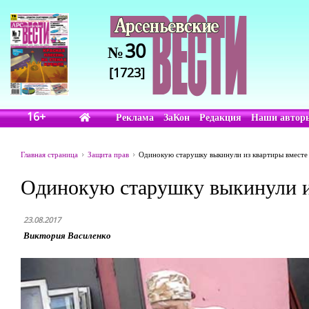
30
№
[1723]
16+
Реклама
ЗаКон
Редакция
Наши автор
Главная страница
Защита прав
Одинокую старушку выкинули из квартиры вместе
Одинокую старушку выкинули и
23.08.2017
Виктория Василенко