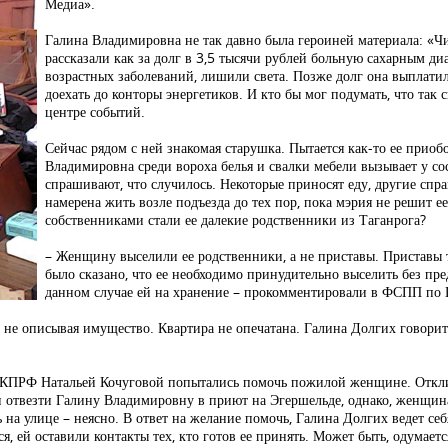
Медиа».
Галина Владимировна не так давно была героиней материала: «Ч
рассказали как за долг в 3,5 тысячи рублей больную сахарным ди
возрастных заболеваний, лишили света. Позже долг она выплатила
доехать до конторы энергетиков. И кто бы мог подумать, что так 
центре событий.
Сейчас рядом с ней знакомая старушка. Пытается как-то ее приобо
Владимировна среди вороха белья и свалки мебели вызывает у со
спрашивают, что случилось. Некоторые приносят еду, другие спр
намерена жить возле подъезда до тех пор, пока мэрия не решит ее
собственниками стали ее далекие родственники из Таганрога?
– Женщину выселили ее родственники, а не приставы. Приставы 
было сказано, что ее необходимо принудительно выселить без пре
данном случае ей на хранение – прокомментировали в ФСПП по
, не описывая имущество. Квартира не опечатана. Галина Долгих говорит,
т КПРФ Натальей Кочуговой попытались помочь пожилой женщине. Откл
 отвезти Галину Владимировну в приют на Эгершельде, однако, женщина
 на улице – неясно. В ответ на желание помочь, Галина Долгих ведет себя
я, ей оставили контакты тех, кто готов ее принять. Может быть, одумаетс