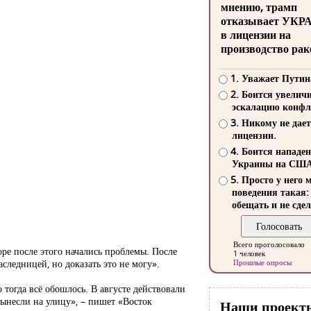
мнению, трамп
отказывает УКР
в лицензии на
производство рак
1. Уважает Путин
2. Боится увелич
эскалацию конфл
3. Никому не дает
лицензии.
4. Боится нападе
Украины на СШ
5. Просто у него 
поведения такая:
обещать и не сдел
Всего проголосовало
коре после этого начались проблемы. После
1 человек
следницей, но доказать это не могу».
Прошлые опросы
тогда всё обошлось. В августе действовали
вынесли на улицу», – пишет «Восток
Наши проект