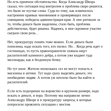
Но есть приятное обстоятельство. Когда Александр Швора
сказал, что ситуация под контролем и проблема скоро решится,
это были не пустые слова. Судя по тому, как изменилось
настроение краевых чиновников и проверяющих после
совещания, победила администрация края. А они ратовали за
то, чтобы деньги были выделены, стало быть, проблема
действительн, будет решена. Надеюсь, и мое скромное участие
сыграло свою роль…
Нет, прокуратуру понять тоже можно. Если деньги были
попилены, надо искать того, кто пилил. Но... Когда речь идет о
гостиницах, то пусть правоохранители сначала ищут
расхитителей казенного добра, а потом уже кидают туда
миллиарды, как в бездонную бочку.
Но тут иное. Жители нескольких сел не могут попасть в
магазины и аптеки. Тут надо сразу выделять деньги, это
необходимо людям. А потом уж неплохо было бы найти и
расхитителей.
Если есть подозрение на воровство в крупном размере, надо
искать и деньги, и вора. Поэтому мы направили лично
Александру Шворе и в прокуратуру запросы, в которых
попросили прояснить ситуацию с мостом.