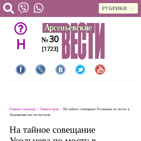
РУБРИКИ
30
№
H
[1723]
Главная страница
Защита прав
На тайное совещание Усольцева по мосту в
Лукьяновке нас не пустили
На тайное совещание
Усольцева по мосту в