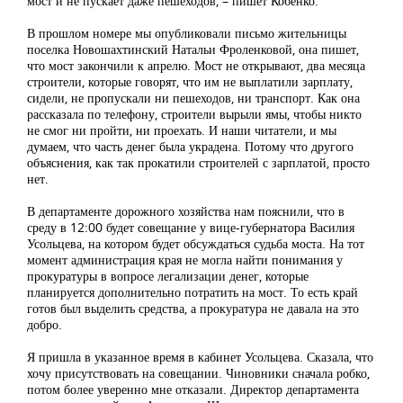
мост и не пускает даже пешеходов, – пишет Кобенко.
В прошлом номере мы опубликовали письмо жительницы
поселка Новошахтинский Натальи Фроленковой, она пишет,
что мост закончили к апрелю. Мост не открывают, два месяца
строители, которые говорят, что им не выплатили зарплату,
сидели, не пропускали ни пешеходов, ни транспорт. Как она
рассказала по телефону, строители вырыли ямы, чтобы никто
не смог ни пройти, ни проехать. И наши читатели, и мы
думаем, что часть денег была украдена. Потому что другого
объяснения, как так прокатили строителей с зарплатой, просто
нет.
В департаменте дорожного хозяйства нам пояснили, что в
среду в 12:00 будет совещание у вице-губернатора Василия
Усольцева, на котором будет обсуждаться судьба моста. На тот
момент администрация края не могла найти понимания у
прокуратуры в вопросе легализации денег, которые
планируется дополнительно потратить на мост. То есть край
готов был выделить средства, а прокуратура не давала на это
добро.
Я пришла в указанное время в кабинет Усольцева. Сказала, что
хочу присутствовать на совещании. Чиновники сначала робко,
потом более уверенно мне отказали. Директор департамента