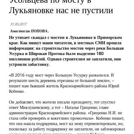
Лукьяновке нас не пустили
31.05.2017
Анастасия ПОПОВА.
Не утихает скандал с мостом в Лукьяновке в Приморском
крае. Как пишут наши читатели, в местных СМИ прошла
информация: на строительство мостов через реки Большая
Уссурка и Широкая Протока было выделено 180
миллионов рублей. Однако строителям не заплатили, они
устроили забастовку.
«В 2016 году мост через Большую Уссурку развалился. В
результате шесть деревень отрезаны от большой земли», –
пишет нам бывший житель Красноармейского района Юрий
Кобенко.
Он добавляет, что жители писали президенту, тот спустил
ответ Миклушевскому, а тот – Наталье Гриценко, главе
администрации Красноармейского района. «Гриценко Н.И. не
стала себя проверять и кокетливо промолчала». Кобенко пишет,
что она нашла подрядчика, мост на зиму отремонтировали, но,
поскольку за работу подрядчику не заплатили, он заблокировал