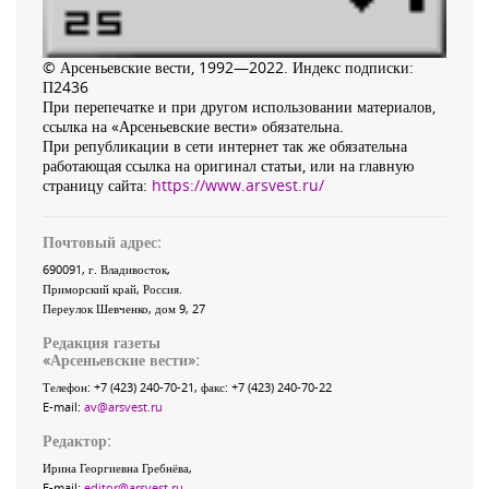
© Арсеньевские вести, 1992—2022. Индекс подписки:
П2436
При перепечатке и при другом использовании материалов,
ссылка на «Арсеньевские вести» обязательна.
При републикации в сети интернет так же обязательна
работающая ссылка на оригинал статьи, или на главную
страницу сайта:
https://www.arsvest.ru/
Почтовый адрес:
690091
, г.
Владивосток
,
Приморский край
,
Россия
.
Переулок Шевченко
, дом 9, 27
Редакция газеты
«
Арсеньевские вести
»:
Телефон:
+7 (423) 240-70-21
, факс:
+7 (423) 240-70-22
E-mail:
av@arsvest.ru
Редактор:
Ирина Георгиевна Гребнёва,
E-mail:
editor@arsvest.ru