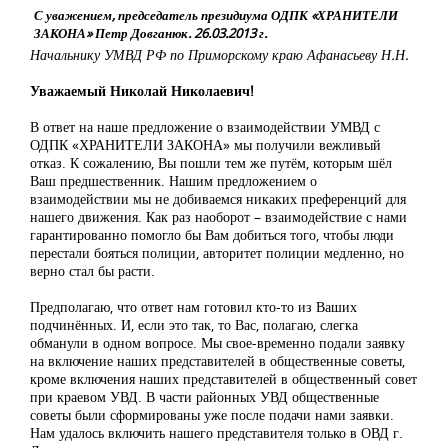
С уважением, председатель президиума ОДПК «ХРАНИТЕЛИ
ЗАКОНА» Петр Довганюк. 26.03.2013 г.
Начальнику УМВД РФ по Приморскому краю Афанасьеву Н.Н.
Уважаемый Николай Николаевич!
В ответ на наше предложение о взаимодействии УМВД с
ОДПК «ХРАНИТЕЛИ ЗАКОНА» мы получили вежливый
отказ. К сожалению, Вы пошли тем же путём, которым шёл
Ваш предшественник. Нашим предложением о
взаимодействии мы не добиваемся никаких преференций для
нашего движения. Как раз наоборот – взаимодействие с нами
гарантированно помогло бы Вам добиться того, чтобы люди
перестали бояться полиции, авторитет полиции медленно, но
верно стал бы расти.
Предполагаю, что ответ нам готовил кто-то из Ваших
подчинённых. И, если это так, то Вас, полагаю, слегка
обманули в одном вопросе. Мы свое-временно подали заявку
на включение наших представителей в общественные советы,
кроме включения наших представителей в общественный совет
при краевом УВД. В части районных УВД общественные
советы были сформированы уже после подачи нами заявки.
Нам удалось включить нашего представителя только в ОВД г.