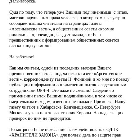
Дальнегорска.
Судя по тому, что теперь уже Вашими подчинёнными, считаю,
массово нарушаются права человека, о которых мы регулярно
сообщаем нашим читателям на страницах газеты
«Арсеньевские вести», а общественные советы скромно
помалкивают, очевидно, следует вывод, что Ваш
предшественник с формированием общественных советов
слегка «подкузьмил».
Не работают!
Как мы считаем, одной из последних выходок Вашего
предшественника стала подача иска к газете «Арсеньевские
вести», корреспонденту газеты Н. Фониной и ко мне по поводу
публкации информации о применении пыток к задержанным
сотрудниками ОРЧ-4. Это даже не смешно! Сведения о
применении пыток Вашими подчинёнными, в том числе со
смертельным исходом, известны не только в Приморье. Нашу
газету читают в Хабаровске, Благовещенске, С.-Петербурге,
Москве и уже в некоторых странах Европы. Но надлежащих
проверок по ним не проводится.
Несмотря на Ваше нежелание взаимодействовать с ОДПК
«ХРАНИТЕЛИ ЗАКОНА», для пользы дела по защите прав