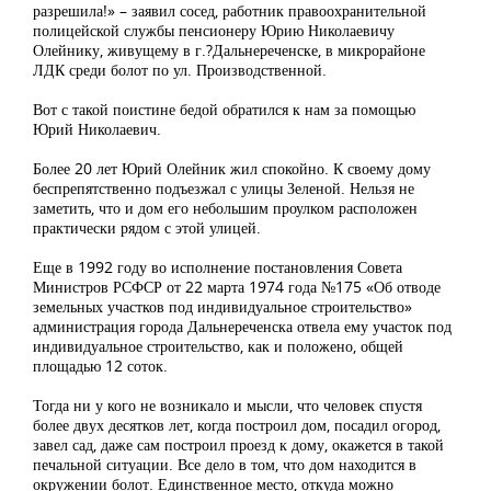
разрешила!» – заявил сосед, работник правоохранительной
полицейской службы пенсионеру Юрию Николаевичу
Олейнику, живущему в г.?Дальнереченске, в микрорайоне
ЛДК среди болот по ул. Производственной.
Вот с такой поистине бедой обратился к нам за помощью
Юрий Николаевич.
Более 20 лет Юрий Олейник жил спокойно. К своему дому
беспрепятственно подъезжал с улицы Зеленой. Нельзя не
заметить, что и дом его небольшим проулком расположен
практически рядом с этой улицей.
Еще в 1992 году во исполнение постановления Совета
Министров РСФСР от 22 марта 1974 года №175 «Об отводе
земельных участков под индивидуальное строительство»
администрация города Дальнереченска отвела ему участок под
индивидуальное строительство, как и положено, общей
площадью 12 соток.
Тогда ни у кого не возникало и мысли, что человек спустя
более двух десятков лет, когда построил дом, посадил огород,
завел сад, даже сам построил проезд к дому, окажется в такой
печальной ситуации. Все дело в том, что дом находится в
окружении болот. Единственное место, откуда можно