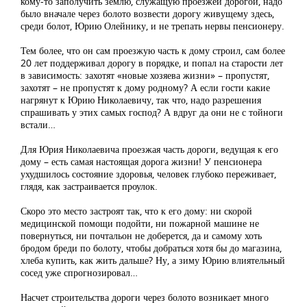
кому-то заполучить землю, служащую проезжей дорогой, надо
было вначале через болото возвести дорогу живущему здесь,
среди болот, Юрию Олейнику, и не трепать нервы пенсионеру.
Тем более, что он сам проезжую часть к дому строил, сам более
20 лет поддерживал дорогу в порядке, и попал на старости лет
в зависимость: захотят «новые хозяева жизни» – пропустят,
захотят – не пропустят к дому родному? А если гости какие
нагрянут к Юрию Николаевичу, так что, надо разрешения
спрашивать у этих самых господ? А вдруг да они не с тойноги
встали…
Для Юрия Николаевича проезжая часть дороги, ведущая к его
дому – есть самая настоящая дорога жизни! У пенсионера
ухудшилось состояние здоровья, человек глубоко переживает,
глядя, как застраивается проулок.
Скоро это место застроят так, что к его дому: ни скорой
медицинской помощи подойти, ни пожарной машине не
повернуться, ни почтальон не доберется, да и самому хоть
бродом бреди по болоту, чтобы добраться хотя бы до магазина,
хлеба купить, как жить дальше? Ну, а зиму Юрию влиятельный
сосед уже спрогнозировал…
Насчет строительства дороги через болото возникает много