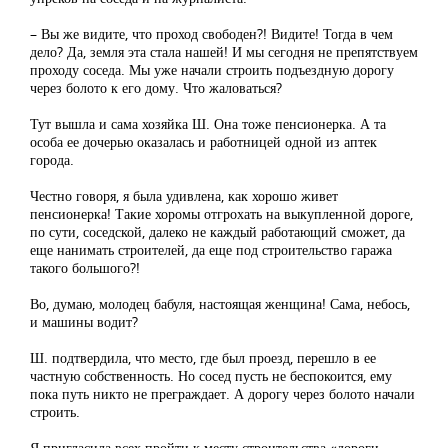
– Вы же видите, что проход свободен?! Видите! Тогда в чем
дело? Да, земля эта стала нашей! И мы сегодня не препятствуем
проходу соседа. Мы уже начали строить подъездную дорогу
через болото к его дому. Что жаловаться?
Тут вышла и сама хозяйка Ш. Она тоже пенсионерка. А та
особа ее дочерью оказалась и работницей одной из аптек
города.
Честно говоря, я была удивлена, как хорошо живет
пенсионерка! Такие хоромы отгрохать на выкупленной дороге,
по сути, соседской, далеко не каждый работающий сможет, да
еще нанимать строителей, да еще под строительство гаража
такого большого?!
Во, думаю, молодец бабуля, настоящая женщина! Сама, небось,
и машины водит?
Ш. подтвердила, что место, где был проезд, перешло в ее
частную собственность. Но сосед пусть не беспокоится, ему
пока путь никто не преграждает. А дорогу через болото начали
строить.
Я пригласила всех пройти к месту строительства «дороги