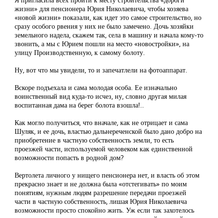
жизни» для пенсионера Юрия Николаевича, чтобы хозяева
«новой жизни» показали, как идет это самое строительство, но
сразу особого рвения у них не было замечено. Дочь хозяйки
земельного надела, скажем так, села в машину и начала кому-то
звонить, а мы с Юрием пошли на место «новостройки», на
улицу Производственную, к самому болоту.
Ну, вот что мы увидели, то и запечатлели на фотоаппарат.
Вскоре подъехала и сама молодая особа. Ее изначально
воинственный вид куда-то исчез, ну, словно другая милая
воспитанная дама на берег болота взошла!..
Как могло получиться, что вначале, как не отрицает и сама
Шуляк, и ее дочь, властью дальнереченской было дано добро на
приобретение в частную собственность земли, то есть
проезжей части, используемой человеком как единственной
возможности попасть в родной дом?
Вертолета личного у нищего пенсионера нет, и власть об этом
прекрасно знает и не должна была «отстегивать» по моим
понятиям, нужным людям разрешение передачи проезжей
части в частную собственность, лишая Юрия Николаевича
возможности просто спокойно жить. Уж если так захотелось