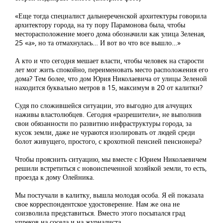
«Еще тогда специалист дальнереченской архитектуры говорила
архитектору города, на ту пору Парамонова была, чтобы
месторасположение моего дома обозначили как улица Зеленая,
25 «а», но та отмахнулась… И вот во что все вышло…»
А кто и что сегодня мешает власти, чтобы человек на старости
лет мог жить спокойно, переименовать место расположения его
дома? Тем более, что дом Юрия Николаевича от улицы Зеленой
находится буквально метров в 15, максимум в 20 от калитки?
Судя по сложившейся ситуации, это выгодно для алчущих
наживы властолюбцев. Сегодня «разрешители», не выполнив
свои обязанности по развитию инфраструктуры города, за
кусок земли, даже не чураются изолировать от людей среди
болот живущего, простого, с крохотной пенсией пенсионера?
Чтобы прояснить ситуацию, мы вместе с Юрием Николаевичем
решили встретиться с новоиспеченной хозяйкой земли, то есть,
проезда к дому Олейника.
Мы постучали в калитку, вышла молодая особа. Я ей показала
свое корреспондентское удостоверение. Нам же она не
соизволила представиться. Вместо этого посыпался град
упреков на соседа и на журналиста.