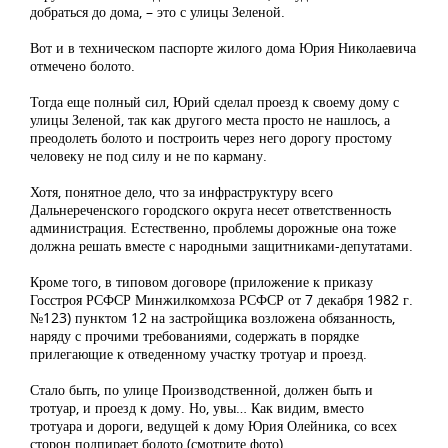
добраться до дома, – это с улицы Зеленой.
Вот и в техническом паспорте жилого дома Юрия Николаевича
отмечено болото.
Тогда еще полный сил, Юрий сделал проезд к своему дому с
улицы Зеленой, так как другого места просто не нашлось, а
преодолеть болото и построить через него дорогу простому
человеку не под силу и не по карману.
Хотя, понятное дело, что за инфраструктуру всего
Дальнереченского городского округа несет ответственность
администрация. Естественно, проблемы дорожные она тоже
должна решать вместе с народными защитниками-депутатами.
Кроме того, в типовом договоре (приложение к приказу
Госстроя РСФСР Минжилкомхоза РСФСР от 7 декабря 1982 г.
№123) пунктом 12 на застройщика возложена обязанность,
наряду с прочими требованиями, содержать в порядке
прилегающие к отведенному участку тротуар и проезд.
Стало быть, по улице Производственной, должен быть и
тротуар, и проезд к дому. Но, увы… Как видим, вместо
тротуара и дороги, ведущей к дому Юрия Олейника, со всех
сторон подпирает болото (смотрите фото)