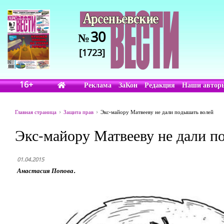
30
№
[1723]
16+
Реклама
ЗаКон
Редакция
Наши автор
Главная страница
Защита прав
Экс-майору Матвееву не дали подышать волей
Экс-майору Матвееву не дали п
01.04.2015
Анастасия Попова.