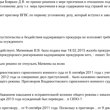
дья Бояркин Д.В. не принял решения о мере пресечения в отношении под
головному делу т.е. мера пресечения в виде содержания под стражей не 
вает приговор ВГВС по первому уголовному делу, который вступил в зак
пустительства и бездействия надзирающего прокурора не исполняет тре
ва осужденного.
действует, Матвеевым И.В. была подана еще 18.02.2015 жалоба прокур
 прокурорского реагирования надзирающим прокурором нет», - пишет Ле
было решено не отпускать Матвеева на волю.
дивостокского гарнизонного военного суда от 6 сентября 2011 года с у
2012 года за совершение двух преступлений… было назначено окончате
бщего режима. Приговором Владивостокского гарнизонного военного суда
тбыванием наказания в исправительной колонии общего режима с начало
варя 2013 года осужденный был переведен... в СИЗО-1.
о приговору… от 9 сентября 2011 года. Поскольку в приговоре… от 9 дек