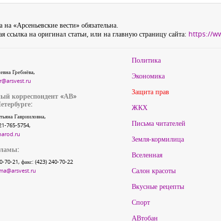
 на «Арсеньевские вести» обязательна.
я ссылка на оригинал статьи, или на главную страницу сайта:
https://w
Политика
евна Гребнёва,
Экономика
r@arsvest.ru
Защита прав
ый корреспондент «АВ»
етербурге:
ЖКХ
тьяна Гаврииловна,
Письма читателей
21-765-5754,
narod.ru
Земля-кормилица
кламы:
Вселенная
40-70-21, факс: (423) 240-70-22
Салон красоты
ma@arsvest.ru
Вкусные рецепты
Спорт
АВтобан