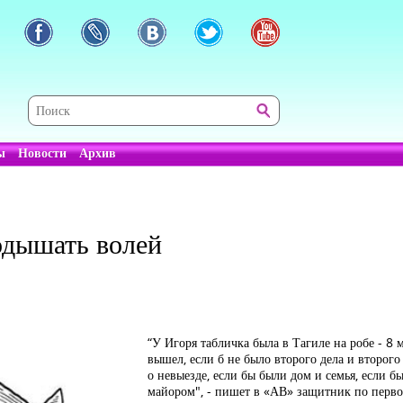
ы
Новости
Архив
одышать волей
“У Игоря табличка была в Тагиле на робе - 8 
вышел, если б не было второго дела и второг
о невыезде, если бы были дом и семья, если б
майором", - пишет в «АВ» защитник по перво