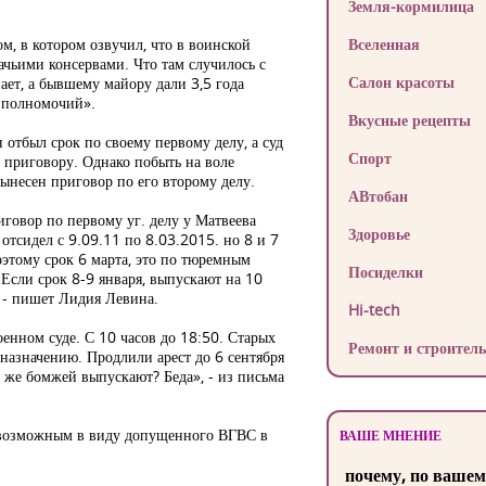
Земля-кормилица
, в котором озвучил, что в воинской
Вселенная
бачьими консервами. Что там случилось с
Салон красоты
ает, а бывшему майору дали 3,5 года
 полномочий».
Вкусные рецепты
отбыл срок по своему первому делу, а суд
Спорт
 приговору. Однако побыть на воле
ынесен приговор по его второму делу.
АВтобан
иговор по первому уг. делу у Матвеева
Здоровье
 отсидел с 9.09.11 по 8.03.2015. но 8 и 7
оэтому срок 6 марта, это по тюремным
Посиделки
Если срок 8-9 января, выпускают на 10
" - пишет Лидия Левина.
Hi-tech
енном суде. С 10 часов до 18:50. Старых
Ремонт и строитель
о назначению. Продлили арест до 6 сентября
ак же бомжей выпускают? Беда», - из письма
о возможным в виду допущенного ВГВС в
ВАШЕ МНЕНИЕ
почему, по вашем