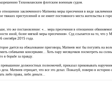
 разрешению Тихоокеанским флотским военным судом.
в отношении заключенного Матвеева меры пресечения в виде заключения
ие тяжких преступлений и не имеет постоянного места жительства в город
ьше, это же постановление: «... мера пресечения в отношении обвиняем
ности иной, более мягкой меры пресечения». Суд ссылается на то, что у М
6 сентября 2015 года.
оторое дается на обжалование приговора, Матвеев мог бы погулять на вол
ормить собачьими консервами... Хоть пару месяцочков посмотреть на солн
о в борьбе за правду.
 в превышение должностных полномочий, приказал приковывать наручник
дела. Матвеев отрицает, что все это делал. Пожалуй, поверю в историю 
ть либо права, либо деньги...