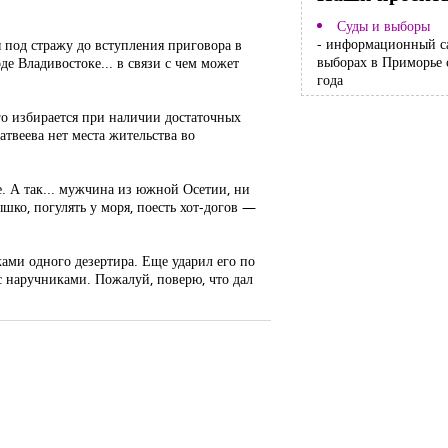
Суды и выборы
- информационный с
 под стражу до вступления приговора в
выборах в Приморье 
е Владивостоке... в связи с чем может
года
ого избирается при наличии достаточных
атвеева нет места жительства во
е. А так... мужчина из южной Осетии, ни
ышко, погулять у моря, поесть хот-догов —
ами одного дезертира. Еще ударил его по
с наручниками. Пожалуй, поверю, что дал