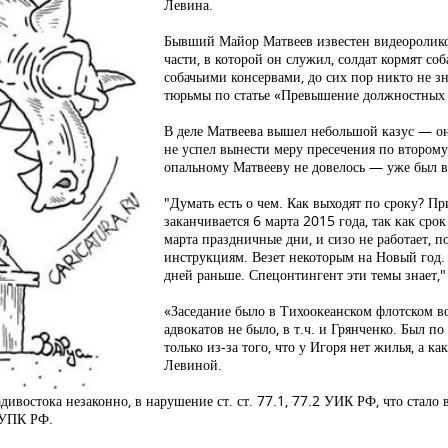
Левина.
Бывший Майор Матвеев известен видеороликом
части, в которой он служил, солдат кормят со
собачьими консервами, до сих пор никто не зн
тюрьмы по статье «Превышение должностных
В деле Матвеева вышел небольшой казус — он 
не успел вынести меру пресечения по второму
опальному Матвееву не довелось — уже был в
"Думать есть о чем. Как выходят по сроку? Пр
заканчивается 6 марта 2015 года, так как срок
марта праздничные дни, и сизо не работает, п
инструкциям. Везет некоторым на Новый год. 
дней раньше. Спецонтингент эти темы знает,
«Заседание было в Тихоокеанском флотском во
адвокатов не было, в т.ч. и Грянченко. Был п
только из-за того, что у Игоря нет жилья, а к
Левиной.
ивостока незаконно, в нарушение ст. ст. 77.1, 77.2 УИК РФ, что стал
 УПК РФ.