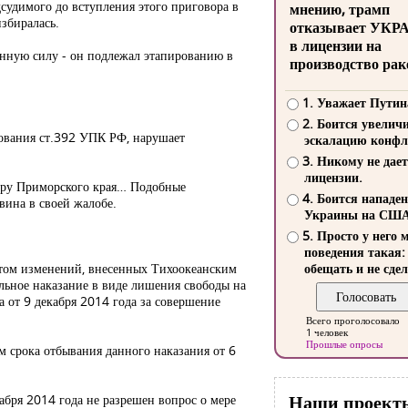
судимого до вступления этого приговора в
мнению, трамп
избиралась.
отказывает УКР
в лицензии на
онную силу - он подлежал этапированию в
производство рак
1. Уважает Путин
2. Боится увелич
бования ст.392 УПК РФ, нарушает
эскалацию конфл
3. Никому не дает
лицензии.
ору Приморского края… Подобные
4. Боится нападе
вина в своей жалобе.
Украины на СШ
5. Просто у него 
поведения такая:
четом изменений, внесенных Тихоокеанским
обещать и не сдел
льное наказание в виде лишения свободы на
 от 9 декабря 2014 года за совершение
Всего проголосовало
1 человек
Прошлые опросы
м срока отбывания данного наказания от 6
Наши проект
абря 2014 года не разрешен вопрос о мере