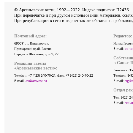
© Арсеньевские вести, 1992—2022. Индекс подписки: П2436
При перепечатке и при другом использовании материалов, ссылка
При републикации в сети интернет так же обязательна работающа
Почтовый адрес:
Редактор:
690091
, г.
Владивосток
,
Ирина Георги
Приморский край
,
Россия
.
E-mail:
edito
Переулок Шевченко
, дом 9, 27
Собственн
в Санкт-П
Редакция газеты
«
Арсеньевские вести
»:
Романенко Та
Телефон:
+7 (423) 240-70-21
, факс:
+7 (423) 240-70-22
Телефон: 8-9
E-mail:
av@arsvest.ru
E-mail:
rtg@
Отдел ре
Тел.: (423) 2
E-mail:
rekla