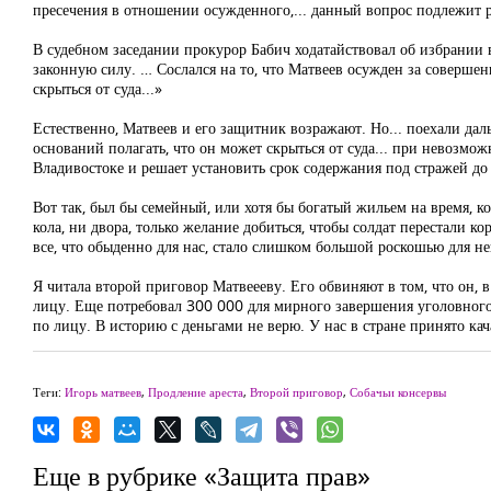
пресечения в отношении осужденного,... данный вопрос подлежит
В судебном заседании прокурор Бабич ходатайствовал об избрании 
законную силу. … Сослался на то, что Матвеев осужден за совершен
скрыться от суда...»
Естественно, Матвеев и его защитник возражают. Но... поехали дал
оснований полагать, что он может скрыться от суда... при невозмож
Владивостоке и решает установить срок содержания под стражей до 
Вот так, был бы семейный, или хотя бы богатый жильем на время, к
кола, ни двора, только желание добиться, чтобы солдат перестали к
все, что обыденно для нас, стало слишком большой роскошью для нег
Я читала второй приговор Матвеееву. Его обвиняют в том, что он,
лицу. Еще потребовал 300 000 для мирного завершения уголовного 
по лицу. В историю с деньгами не верю. У нас в стране принято кача
Теги:
Игорь матвеев
,
Продление ареста
,
Второй приговор
,
Собачьи консервы
Еще в рубрике «Защита прав»