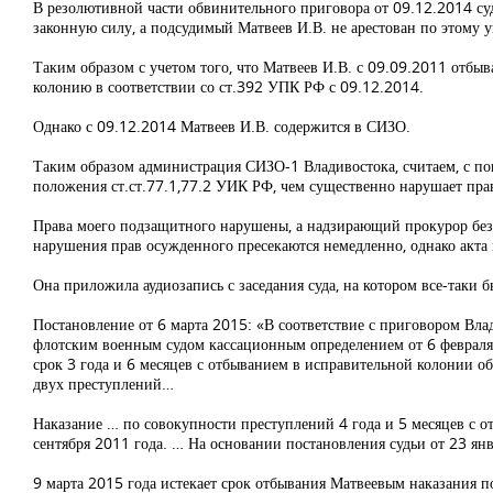
В резолютивной части обвинительного приговора от 09.12.2014 су
законную силу, а подсудимый Матвеев И.В. не арестован по этому у
Таким образом с учетом того, что Матвеев И.В. с 09.09.2011 отбы
колонию в соответствии со ст.392 УПК РФ с 09.12.2014.
Однако с 09.12.2014 Матвеев И.В. содержится в СИЗО.
Таким образом администрация СИЗО-1 Владивостока, считаем, с по
положения ст.ст.77.1,77.2 УИК РФ, чем существенно нарушает пра
Права моего подзащитного нарушены, а надзирающий прокурор без
нарушения прав осужденного пресекаются немедленно, однако акта
Она приложила аудиозапись с заседания суда, на котором все-таки 
Постановление от 6 марта 2015: «В соответствие с приговором Вла
флотским военным судом кассационным определением от 6 февраля 
срок 3 года и 6 месяцев с отбыванием в исправительной колонии о
двух преступлений…
Наказание … по совокупности преступлений 4 года и 5 месяцев с о
сентября 2011 года. … На основании постановления судьи от 23 ян
9 марта 2015 года истекает срок отбывания Матвеевым наказания п