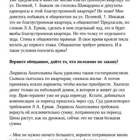
ул. Полевой, 1. Бывали ли госпожа Шамардина и депутаты-
единоросы в этой благоустроенной квартире? Не знаю! Мне
довелось побывать в общежитии на ул. Полевой, 1. Никакая
это не благоустроенная квартира, а общежитие! Предлагали, по
словам Л.А. Ермак, сделать в нем отдельный ход, это и будет
якобы благоустроенная квартира. Но что толку от отдельного
хода. Стены в общежитии мрачные. В свое время кровля текла
вплоть до первого этажа. Общежитие требует ремонта. И в
такие условия поселить врача?
Верните обещанное, дайте то, что положено по закону!
Людмила Анатольевна была удивлена таким гостеприимством.
Сначала скиталась по квартирам, снимала жилье. А потом
принялась искать варианты, чтобы жилье приобрести. Хватило
денег только на небольшой домик, в котором и живет до сих
пор. Врач-терапевт уже не рада переезду. Кстати, добиваться
компенсации за переезд пришлось через суд. Суд удовлетворил
требования Л.А. Ермак. Людмила Анатольевна требовала
вернуть ей исключительно сумму, потраченную на переезд.
Цены растут, как на дрожжах, сейчас это не такая большая
сумма.
– Мне не нужно ничего большего, верните потраченное мною