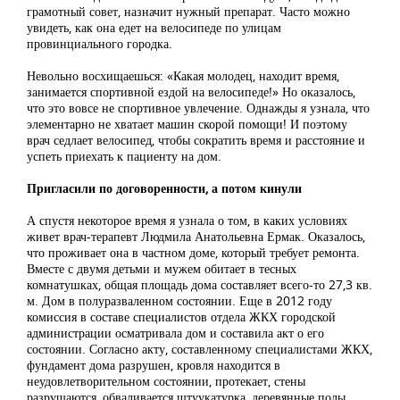
грамотный совет, назначит нужный препарат. Часто можно
увидеть, как она едет на велосипеде по улицам
провинциального городка.
Невольно восхищаешься: «Какая молодец, находит время,
занимается спортивной ездой на велосипеде!» Но оказалось,
что это вовсе не спортивное увлечение. Однажды я узнала, что
элементарно не хватает машин скорой помощи! И поэтому
врач седлает велосипед, чтобы сократить время и расстояние и
успеть приехать к пациенту на дом.
Пригласили по договоренности, а потом кинули
А спустя некоторое время я узнала о том, в каких условиях
живет врач-терапевт Людмила Анатольевна Ермак. Оказалось,
что проживает она в частном доме, который требует ремонта.
Вместе с двумя детьми и мужем обитает в тесных
комнатушках, общая площадь дома составляет всего-то 27,3 кв.
м. Дом в полуразваленном состоянии. Еще в 2012 году
комиссия в составе специалистов отдела ЖКХ городской
администрации осматривала дом и составила акт о его
состоянии. Согласно акту, составленному специалистами ЖКХ,
фундамент дома разрушен, кровля находится в
неудовлетворительном состоянии, протекает, стены
разрушаются, обваливается штуукатурка, деревянные полы