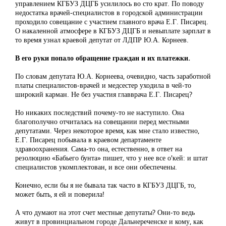
управлением КГБУЗ ДЦГБ усилилось во сто крат. По поводу
недостатка врачей-специалистов в городской администрации
проходило совещание с участием главного врача Е.Г. Писарец.
О накаленной атмосфере в КГБУЗ ДЦГБ и невыплате зарплат в
то время узнал краевой депутат от ЛДПР Ю.А. Корнеев.
В его руки попало обращение граждан и их платежки.
По словам депутата Ю.А. Корнеева, очевидно, часть заработной
платы специалистов-врачей и медсестер уходила в чей-то
широкий карман. Не без участия главврача Е.Г. Писарец?
Но никаких последствий почему-то не наступило. Она
благополучно отчиталась на совещании перед местными
депутатами. Через некоторое время, как мне стало известно,
Е.Г. Писарец побывала в краевом департаменте
здравоохранения. Сама-то она, естественно, в ответ на
резолюцию «Бабьего бунта» пишет, что у нее все о'кей: и штат
специалистов укомплектован, и все они обеспечены.
Конечно, если бы я не бывала так часто в КГБУЗ ДЦГБ, то,
может быть, я ей и поверила!
А что думают на этот счет местные депутаты? Они-то ведь
живут в провинциальном городе Дальнереченске и кому, как