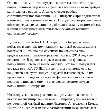
Она написала мне, что внутренняя система отопления зданий
инфекционного отделения и филиала поликлиники не требует
капитального ремонта. А далее следует вообще
сногсшибательное пояснение Е.Г. Писарец: «При подаче тепла
в начале отопительного сезона 2013 года радиаторы отопления
объектов здравоохранения не работали в максимальном объеме
в связи с положительным тепловым режимом внешней
окружающей среды».
Я думаю, что если бы Е.Г. Писарец, хотя бы раз за зиму
побывала в филиале поликлиники, который располагается в
поселке ЛДК, то она бы моментально изменила свои
представления о тепловом режиме. Кстати, 2013 год – не
исключение. В прошлые годы в помещении филиала
поликлиники было не менее холодно. Вот так и получается:
что глав врач КГБУЗ ДЦГБ и депутаты в отличие от нас,
пациентов как будто живут на другой планете, ведь не им
прозябать в холодных коридорах филиала поликлиники и
поэтому у них свое мнение о тепловом режиме внутри
поликлиники и снаружи!
Им невдомек в каких условиях живут медики, в частности,
высококвалифицированные врачи! Например, приветливая и
непременной улыбкой на лице Людмила Анатольевна Ермак.
Никто не видел ее в плохом расположении духа, всегда даст