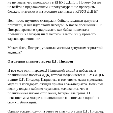
не им знать, что происходит в КГБУЗ ДЦГБ… Почему бы им
не выйти с предложением к прокуратуре и не проверить
бюджет, платежки и начисление зарплаты в КГБУЗ ДЦГБ?
Но… после шумного скандала и бойкота медиков депутаты
притихли, и все идет своим чередом! А после посещения Е.Г.
Писарец краевого департамента как бабка пошептала –
претензий к Писарец ни у местной власти, ни у краевого
здравоохранения нет!
Может быть, Писарец уплатила местным депутатам зарплатой
медиков?
Отговорки главного врача Е.Г. Писарец
И вот еще один парадокс! Нынешней зимой я побывала в
поликлинике поселка ЛДК, которая подчиняется КГБУЗ ДЦГБ
в лице Е.Г. Писарец. Пациенты, в том числе, мамы с детками,
мерзли в коридорах, ожидая приема врача-педиатра. Пожилые
люди у входа в кабинет терапевта, жаловались, что в
поликлинике плохое отопление, батареи еле греют. О
невыносимом холоде в поликлинике я написала в одной из
своих публикаций.
Однако вскоре получила ответ от главного врача Е.Г. Писарец.