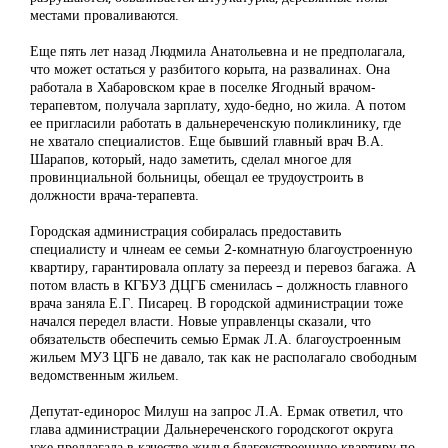
местами проваливаются.
Еще пять лет назад Людмила Анатольевна и не предполагала,
что может остаться у разбитого корыта, на развалинах. Она
работала в Хабаровском крае в поселке Ягодный врачом-
терапевтом, получала зарплату, худо-бедно, но жила. А потом
ее пригласили работать в дальнереченскую поликлинику, где
не хватало специалистов. Еще бывший главный врач В.А.
Шарапов, который, надо заметить, сделал многое для
провинциальной больницы, обещал ее трудоустроить в
должности врача-терапевта.
Городская администрация собиралась предоставить
специалисту и члнеам ее семьи 2-комнатную благоустроенную
квартиру, гарантировала оплату за переезд и перевоз багажа. А
потом власть в КГБУЗ ДЦГБ сменилась – должность главного
врача заняла Е.Г. Писарец. В городской администрации тоже
начался передел власти. Новые управленцы сказали, что
обязательств обеспечить семью Ермак Л.А. благоустроенным
жильем МУЗ ЦГБ не давало, так как не располагало свободным
ведомственным жильем.
Депутат-единорос Милуш на запрос Л.А. Ермак ответил, что
глава администрации Дальнереченского городскогот округа
уже предлагала в качестве жилья благоустроенную квартиру по