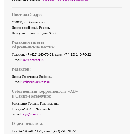
Почтовый адрес:
690091
, г.
Владивосток
,
Приморский край
,
Россия
.
Переулок Шевченко
, дом 9, 27
Редакция газеты
«
Арсеньевские вести
»:
Телефон:
+7 (423) 240-70-21
, факс:
+7 (423) 240-70-22
E-mail:
av@arsvest.ru
Редактор:
Ирина Георгиевна Гребнёва,
E-mail:
editor@arsvest.ru
Собственный корреспондент «АВ»
в Санкт-Петербурге:
Романенко Татьяна Гаврииловна,
Телефон: 8-921-765-5754,
E-mail:
rtg@narod.ru
Отдел рекламы:
Тел.: (423) 240-70-21, факс: (423) 240-70-22