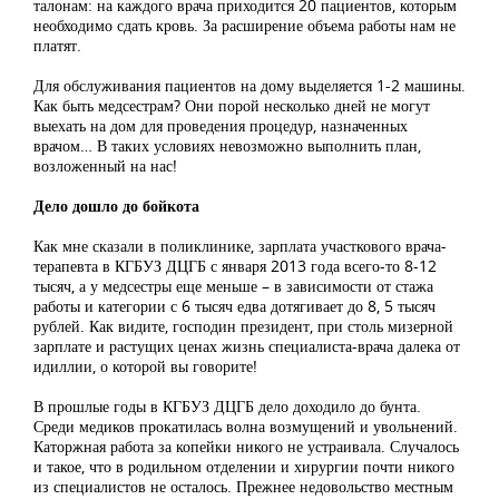
талонам: на каждого врача приходится 20 пациентов, которым
необходимо сдать кровь. За расширение объема работы нам не
платят.
Для обслуживания пациентов на дому выделяется 1-2 машины.
Как быть медсестрам? Они порой несколько дней не могут
выехать на дом для проведения процедур, назначенных
врачом… В таких условиях невозможно выполнить план,
возложенный на нас!
Дело дошло до бойкота
Как мне сказали в поликлинике, зарплата участкового врача-
терапевта в КГБУЗ ДЦГБ с января 2013 года всего-то 8-12
тысяч, а у медсестры еще меньше – в зависимости от стажа
работы и категории с 6 тысяч едва дотягивает до 8, 5 тысяч
рублей. Как видите, господин президент, при столь мизерной
зарплате и растущих ценах жизнь специалиста-врача далека от
идиллии, о которой вы говорите!
В прошлые годы в КГБУЗ ДЦГБ дело доходило до бунта.
Среди медиков прокатилась волна возмущений и увольнений.
Каторжная работа за копейки никого не устраивала. Случалось
и такое, что в родильном отделении и хирургии почти никого
из специалистов не осталось. Прежнее недовольство местным