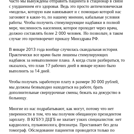
Часто мы вынуждены отправить пациента в стационар в связи
с ухудшением его здоровья. Ведь это просто античеловеческая
«модель», которую нам навязывают и с помощью которой нас
загоняют в какие-то, по нашему мнению, кабальные условия
работы. Чтобы получить стимулирующие надбавки в полной
мере, численность населения, которое проходит через врача,
должно составлять более 2 000 человек. Но позвольте, в таком
случае это противоречит приказу Минздрава РФ.
В январе 2013 года вообще случилась скандальная история.
Практически все врачи были лишены стимулирующих
надбавок за невыполнение плана. А когда стали разбираться, то
оказалось, что план 17 рабочих дней в январе нужно было
выполнить за 14 дней.
Чтобы получать заработную плату в размере 30 000 рублей,
мы должны безвыходно находиться на работе, брать
дополнительные сверхурочные смены, бежать на дежурство в
больницу.
Многие из нас подрабатывают, как могут, потому что нет
уверенности в том, что мы получим обещанную президентом
зарплату. В КГБУЗ ДЦГБ не хватает узких специалистов: нет
кардиолога, пульмонолога, фтизиатра. Простаивает без дела
томограф. Обследование пациентов проводится только по