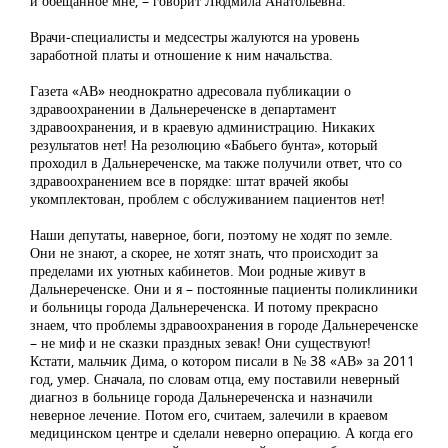
и обещанное мне, – говорит Людмила Анатольевна.
Врачи-специалисты и медсестры жалуются на уровень
заработной платы и отношение к ним начальства.
Газета «АВ» неоднократно адресовала публикации о
здравоохранении в Дальнереченске в департамент
здравоохранения, и в краевую администрацию. Никаких
результатов нет! На резолюцию «Бабьего бунта», который
проходил в Дальнереченске, ма также получили ответ, что со
здравоохранением все в порядке: штат врачей якобы
укомплектован, проблем с обслуживанием пациентов нет!
Наши депутаты, наверное, боги, поэтому не ходят по земле.
Они не знают, а скорее, не хотят знать, что происходит за
пределами их уютных кабинетов. Мои родные живут в
Дальнереченске. Они и я – постоянные пациенты поликлиники
и больницы города Дальнереченска. И потому прекрасно
знаем, что проблемы здравоохранения в городе Дальнереченске
– не миф и не сказки праздных зевак! Они существуют!
Кстати, мальчик Дима, о котором писали в № 38 «АВ» за 2011
год, умер. Сначала, по словам отца, ему поставили неверный
диагноз в больнице города Дальнереченска и назначили
неверное лечение. Потом его, считаем, залечили в краевом
медицинском центре и сделали неверно операцию. А когда его