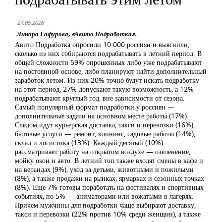
27.05.2026
Линара Гафурова, «Авито Подработка».
Авито Подработка опросили 10 000 россиян и выяснили,
сколько из них собираются подрабатывать в летний период. В
общей сложности 59% опрошенных либо уже подрабатывают
на постоянной основе, либо планируют найти дополнительный
заработок летом. Из них 20% точно будут искать подработку
на этот период, 27% допускают такую возможность, а 12%
подрабатывают круглый год, вне зависимости от сезона.
Самый популярный формат подработки у россиян —
дополнительные задачи на основном месте работы (17%).
Следом идут курьерская доставка, такси и перевозки (16%),
бытовые услуги — ремонт, клининг, садовые работы (14%),
склад и логистика (13%). Каждый десятый (10%)
рассматривает работу на открытом воздухе — озеленение,
мойку окон и авто. В летний топ также входят смены в кафе и
на верандах (9%), уход за детьми, животными и пожилыми
(8%), а также продажи на рынках, ярмарках и сезонных точках
(8%). Еще 7% готовы поработать на фестивалях и спортивных
событиях, по 5% — аниматорами или вожатыми в лагерях.
Причем мужчины для подработки чаще выбирают доставку,
такси и перевозки (22% против 10% среди женщин), а также