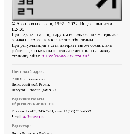
© Арсеньевские вести, 1992—2022. Индекс подписки:
П2436
При перепечатке и при другом использовании материалов,
ссылка на «Арсеньевские вести» обязательна.
При републикации в сети интернет так же обязательна
работающая ссылка на оригинал статьи, или на главную
страницу сайта:
https://www.arsvest.ru/
Почтовый адрес:
690091
, г.
Владивосток
,
Приморский край
,
Россия
.
Переулок Шевченко
, дом 9, 27
Редакция газеты
«
Арсеньевские вести
»:
Телефон:
+7 (423) 240-70-21
, факс:
+7 (423) 240-70-22
E-mail:
av@arsvest.ru
Редактор:
Ирина Георгиевна Гребнёва,