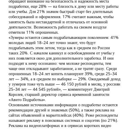
обращают внимание на безопасность и надежность места
подработки, еще 28% — на близость к дому или месту работы
или учебы. Для 21% значим быстрый старт без длительных
собеседований и оформления. 17% считают важным, чтобы
занятость была нестандартной и отличалась от основной
деятельности. Возможность работать на свежем воздухе
отметили 11% опрошенных.
«Зумеры остаются самым подрабатывающим поколением: 41%
молодых людей 18–24 лет точно знают, что будут
подрабатывать этим летом, тогда как в среднем по России
таких 20%. С началом каникул и освобождением от учебы у
них появляется окно для дополнительного заработка. И они
подходят к нему осознанно: чем моложе респонденты, тем
чаще они откладывают заработанное, а не тратят сразу. Среди
опрошенных 18–24 лет копить планируют 39%, среди 25–34
лет — 34%, а в среднем по выборке — 29%. Ожидаемый доход
у зумеров тоже чуть выше — 46 150 рублей в месяц, у россиян
25–34 лет — 44 545 рублей», — комментирует Дмитрий
Королев, старший директор сервиса временной занятости
«Авито Подработка».
Основными источниками информации о подработке остаются
рекомендации друзей и знакомых (50%), а также реклама на
сайтах объявлений и маркетплейсах (40%). Реже респонденты
называют рекламу в поисковых системах и соцсетях (по 21%).
Реклама на видеоплатформах и в сервисах коротких видео