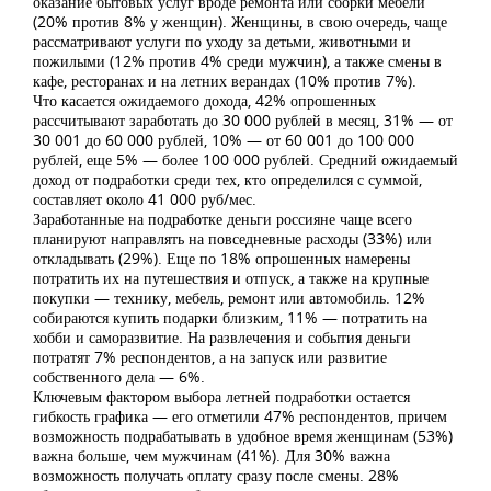
оказание бытовых услуг вроде ремонта или сборки мебели
(20% против 8% у женщин). Женщины, в свою очередь, чаще
рассматривают услуги по уходу за детьми, животными и
пожилыми (12% против 4% среди мужчин), а также смены в
кафе, ресторанах и на летних верандах (10% против 7%).
Что касается ожидаемого дохода, 42% опрошенных
рассчитывают заработать до 30 000 рублей в месяц, 31% — от
30 001 до 60 000 рублей, 10% — от 60 001 до 100 000
рублей, еще 5% — более 100 000 рублей. Средний ожидаемый
доход от подработки среди тех, кто определился с суммой,
составляет около 41 000 руб/мес.
Заработанные на подработке деньги россияне чаще всего
планируют направлять на повседневные расходы (33%) или
откладывать (29%). Еще по 18% опрошенных намерены
потратить их на путешествия и отпуск, а также на крупные
покупки — технику, мебель, ремонт или автомобиль. 12%
собираются купить подарки близким, 11% — потратить на
хобби и саморазвитие. На развлечения и события деньги
потратят 7% респондентов, а на запуск или развитие
собственного дела — 6%.
Ключевым фактором выбора летней подработки остается
гибкость графика — его отметили 47% респондентов, причем
возможность подрабатывать в удобное время женщинам (53%)
важна больше, чем мужчинам (41%). Для 30% важна
возможность получать оплату сразу после смены. 28%