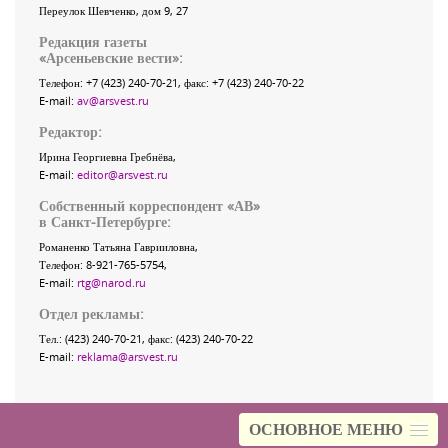
Переулок Шевченко
, дом 9, 27
Редакция газеты
«
Арсеньевские вести
»:
Телефон:
+7 (423) 240-70-21
, факс:
+7 (423) 240-70-22
E-mail:
av@arsvest.ru
Редактор:
Ирина Георгиевна Гребнёва,
E-mail:
editor@arsvest.ru
Собственный корреспондент «АВ»
в Санкт-Петербурге:
Романенко Татьяна Гаврииловна,
Телефон: 8-921-765-5754,
E-mail:
rtg@narod.ru
Отдел рекламы:
Тел.: (423) 240-70-21, факс: (423) 240-70-22
E-mail:
reklama@arsvest.ru
ОСНОВНОЕ МЕНЮ