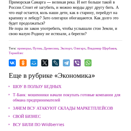
Приморская Самарга — великая река. И нет больше такой в
России.Стоит её загубить, и можно морды друг другу бить. А
что ещё остается, коль наши дети, как в старину, перейдут на
крапиву и лебеду? Зато олигархи обогащаются. Как долго это
будет продолжаться?
Не пора ли закон употребить, чтобы услышали стон Земли, и
свою малую Родину не истязали, а берегли?
Теги:
приморье
,
Путин
,
Древесина
,
Экспорт
,
Олигарх
,
Владимир Щербаков
,
Тернейлес
Еще в рубрике «Экономика»
ШОУ В ПОЛЬЗУ БЕДНЫХ
Т-Банк: мошенники начали покупать готовые компании для
обмана предпринимателей
ЗАЧЕМ ВСУ АТАКУЮТ СКЛАДЫ МАРКЕТПЛЕЙСОВ
СВОЙ БИЗНЕС
ВСУ БИЛИ ПО Wildberries