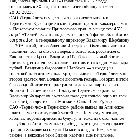
Так, чистая прибыль ОАО «Тернейлес» в 2022 году
сократилась в 30 раз, как пишет газета «Конкурент» от
28.03.2023.
ОАО «Тернейлес» осуществляет свою деятельность в
Тернейском, Красноармейском, Дальнегорском, Кавалеровском
и Пожарском районах Приморского края. А между тем 45%
акций «Тернейлеса» принадлежат японской фирме Sumitomo
corporation, а генеральному директору Владимиру Щербакову
— 30% акций, по сообщению Интерфакс. Очевидно, японцы
накопили леса на сто лет вперед, в основном, российского.
Как пишет dv.kp.ru, Владимир Щербаков — самый богатый
приморец, его личное состояние оценивается в один миллиард
рублей. Владимир Федорович Щербаков — выходец из
советской партхозноменклатуры, возглавляет «Тернейлес» уже
второй десяток лет. Большой любитель гольфа. Говорят, к этой
благородной игре его пристрастили деловые партнеры из
Японии. В своем поселке Пластуне Тернейского района
Владимир Федорович выстроил поле для гольфа, одно из трех
в стране (два других — в Москве и Санкт-Петербурге).
ОАО «Тернейлес» в Тернейском районе вышел на Агзинское
плато — место охотугодий удэгейцев. По моему мнению,
хвойные породы древесины будут уничтожены с окончанием
вырубок на Агзинском плато, ибо дальше идти некуда, далее
граница Хабаровского края. На мой взгляд, в Пожарском
районе, в верховье реки Бикин, картина ещё печальнее.