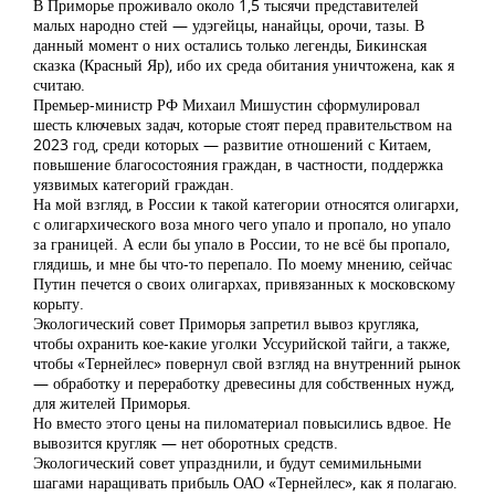
В Приморье проживало около 1,5 тысячи представителей
малых народно стей — удэгейцы, нанайцы, орочи, тазы. В
данный момент о них остались только легенды, Бикинская
сказка (Красный Яр), ибо их среда обитания уничтожена, как я
считаю.
Премьер-министр РФ Михаил Мишустин сформулировал
шесть ключевых задач, которые стоят перед правительством на
2023 год, среди которых — развитие отношений с Китаем,
повышение благосостояния граждан, в частности, поддержка
уязвимых категорий граждан.
На мой взгляд, в России к такой категории относятся олигархи,
с олигархического воза много чего упало и пропало, но упало
за границей. А если бы упало в России, то не всё бы пропало,
глядишь, и мне бы что-то перепало. По моему мнению, сейчас
Путин печется о своих олигархах, привязанных к московскому
корыту.
Экологический совет Приморья запретил вывоз кругляка,
чтобы охранить кое-какие уголки Уссурийской тайги, а также,
чтобы «Тернейлес» повернул свой взгляд на внутренний рынок
— обработку и переработку древесины для собственных нужд,
для жителей Приморья.
Но вместо этого цены на пиломатериал повысились вдвое. Не
вывозится кругляк — нет оборотных средств.
Экологический совет упразднили, и будут семимильными
шагами наращивать прибыль ОАО «Тернейлес», как я полагаю.