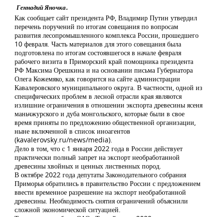
Геннадий Яночка.
Как сообщает сайт президента РФ, Владимир Путин утвердил
перечень поручений по итогам совещания по вопросам
развития лесопромышленного комплекса России, прошедшего
10 февраля. Часть материалов для этого совещания была
подготовлена по итогам состоявшегося в начале февраля
рабочего визита в Приморский край помощника президента
РФ Максима Орешкина и на основании письма Губернатора
Олега Кожемяко, как говорится на сайте администрации
Кавалеровского муниципального округа. В частности, одной из
специфических проблем в лесной отрасли края являются
излишние ограничения в отношении экспорта древесины ясеня
маньчжурского и дуба монгольского, которые были в свое
время приняты по предложению общественной организации,
ныне включенной в список иноагентов
(kavalerovsky.ru/news/media).
Дело в том, что с 1 января 2022 года в России действует
практически полный запрет на экспорт необработанной
древесины хвойных и ценных лиственных пород.
В октябре 2022 года депутаты Законодательного собрания
Приморья обратились в правительство России с предложением
ввести временное разрешение на экспорт необработанной
древесины. Необходимость снятия ограничений объяснили
сложной экономической ситуацией.