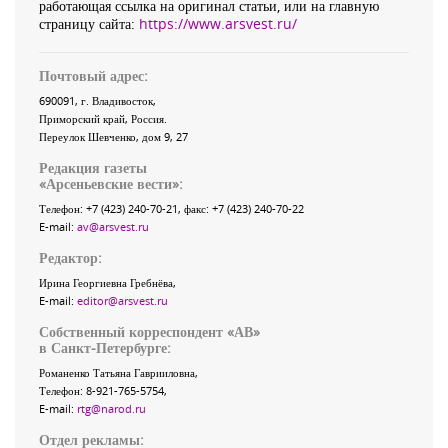
работающая ссылка на оригинал статьи, или на главную
страницу сайта:
https://www.arsvest.ru/
Почтовый адрес:
690091
, г.
Владивосток
,
Приморский край
,
Россия
.
Переулок Шевченко
, дом 9, 27
Редакция газеты
«
Арсеньевские вести
»:
Телефон:
+7 (423) 240-70-21
, факс:
+7 (423) 240-70-22
E-mail:
av@arsvest.ru
Редактор:
Ирина Георгиевна Гребнёва,
E-mail:
editor@arsvest.ru
Собственный корреспондент «АВ»
в Санкт-Петербурге:
Романенко Татьяна Гаврииловна,
Телефон: 8-921-765-5754,
E-mail:
rtg@narod.ru
Отдел рекламы: