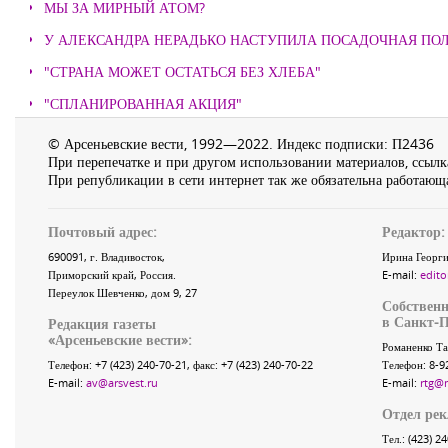
МЫ ЗА МИРНЫЙ АТОМ?
У АЛЕКСАНДРА НЕРАДЬКО НАСТУПИЛА ПОСАДОЧНАЯ ПО
"СТРАНА МОЖЕТ ОСТАТЬСЯ БЕЗ ХЛЕБА"
"СПЛАНИРОВАННАЯ АКЦИЯ"
© Арсеньевские вести, 1992—2022. Индекс подписки: П2436
При перепечатке и при другом использовании материалов, ссылка
При републикации в сети интернет так же обязательна работающа
Почтовый адрес:
Редактор:
690091
, г.
Владивосток
,
Ирина Георги
Приморский край
,
Россия
.
E-mail:
edito
Переулок Шевченко
, дом 9, 27
Собственн
в Санкт-П
Редакция газеты
«
Арсеньевские вести
»:
Романенко Та
Телефон:
+7 (423) 240-70-21
, факс:
+7 (423) 240-70-22
Телефон: 8-9
E-mail:
av@arsvest.ru
E-mail:
rtg@
Отдел ре
Тел.: (423) 2