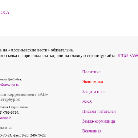
ЛОСА
 на «Арсеньевские вести» обязательна.
я ссылка на оригинал статьи, или на главную страницу сайта:
https://w
Политика
евна Гребнёва,
Экономика
r@arsvest.ru
Защита прав
ый корреспондент «АВ»
етербурге:
ЖКХ
тьяна Гаврииловна,
Письма читателей
21-765-5754,
narod.ru
Земля-кормилица
кламы:
Вселенная
40-70-21, факс: (423) 240-70-22