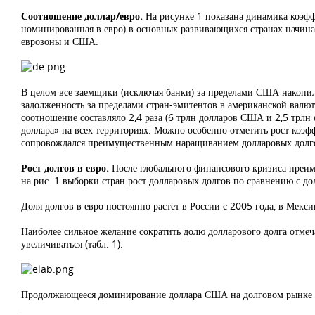
Соотношение доллар/евро.
На рисунке 1 показана динамика коэф
номинированная в евро) в основных развивающихся странах начина
еврозоны и США.
В целом все заемщики (исключая банки) за пределами США накопили
задолженность за пределами стран-эмитентов в американской валют
соотношение составляло 2,4 раза (6 трлн долларов США и 2,5 трлн 
доллара» на всех территориях. Можно особенно отметить рост коэ
сопровождался преимущественным наращиванием долларовых долговы
Рост долгов в евро.
После глобального финансового кризиса преим
на рис. 1 выборки стран рост долларовых долгов по сравнению с д
Доля долгов в евро постоянно растет в России с 2005 года, в Мекс
Наиболее сильное желание сократить долю долларового долга отмеча
увеличиваться (табл. 1).
Продолжающееся доминирование доллара США на долговом рынке яв