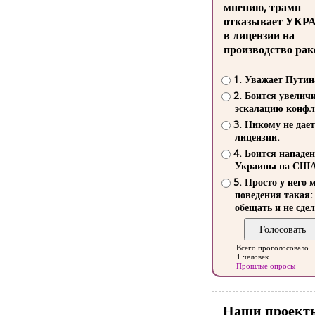
мнению, трамп
отказывает УКР
в лицензии на
производство рак
1. Уважает Путин
2. Боится увелич
эскалацию конфл
3. Никому не дает
лицензии.
4. Боится нападе
Украины на СШ
5. Просто у него 
поведения такая:
обещать и не сдел
Всего проголосовало
1 человек
Прошлые опросы
Наши проект