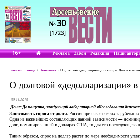
30
№
[1723]
16+
Реклама
ЗаКон
Редакция
Наши автор
Главная страница
Экономика
О долговой «дедолларизации» в мире. Долги в валю
О долговой «дедолларизации» в
30.11.2018
Денис Домащенко, заведующий лабораторией «Исследования денежно
Зависимость спроса от долга.
Россия призывает своих зарубежных 
Одна из важнейших составляющих данной зависимости — номиниров
долг, номинированный в долларах США, то для его последующего п
Таким образом, спрос на доллар растет по мере необходимости упл