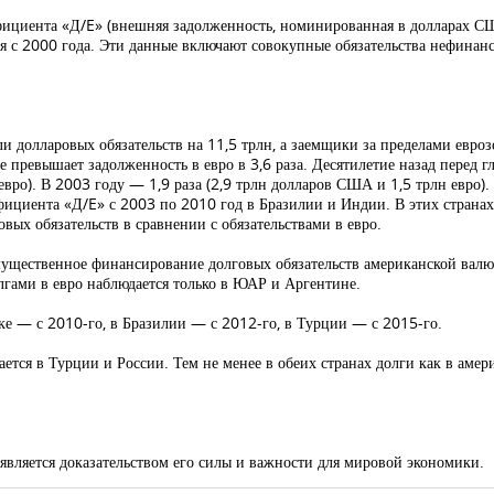
фициента «Д/E» (внешняя задолженность, номинированная в долларах С
я с 2000 года. Эти данные включают совокупные обязательства нефинан
 долларовых обязательств на 11,5 трлн, а заемщики за пределами евроз
е превышает задолженность в евро в 3,6 раза. Десятилетие назад перед
евро). В 2003 году — 1,9 раза (2,9 трлн долларов США и 1,5 трлн евро
ффициента «Д/E» с 2003 по 2010 год в Бразилии и Индии. В этих страна
х обязательств в сравнении с обязательствами в евро.
ущественное финансирование долговых обязательств американской валю
олгами в евро наблюдается только в ЮАР и Аргентине.
ике — с 2010-го, в Бразилии — с 2012-го, в Турции — с 2015-го.
ется в Турции и России. Тем не менее в обеих странах долги как в амер
ляется доказательством его силы и важности для мировой экономики.