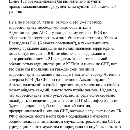
Елене Т. порекомендовали бы внимательно изучить
правоустанавливающие документы на купленный земельный
участок.
Ну а по поводу 99 летней бабушки, это уже перебор,
корреспонденту необходимо было обратиться в
Администрацию АГО и узнать, почему ветеран ВОВ не
обеспечен благоустроенным жильём в соответствии с Указом
Президента РФ. (А может обеспечен?), а также выяснить,
почему граждане живущие на муниципальной территории,
имея статус ветерана ВОВ не обеспечены надлежащим
электроснабжением в 21 веке, ведь это является прямой
обязанностью администрации АРТЕМА и никак не СНТ, вот
это было бы проявлением гражданской позиции
корреспондент, вставшего на защиту жителей города Артема и
ветерана ВОВ. Да СНТ по сравнению с Администрацией
Артема маленький и слабый противник, а маленьких и слабых
может обидеть каждый, вместо того чтобы помочь. Надеемся,
что корреспондент и его руководство, впредь более серьезно
подойдёт к освещению деятельности СНТ «Светофор-2», и не
будет защищать не добросовестных абонентов,
предпринимателей и членов СНТ, которые нарушают норму ГК
РФ о необходимости нести бремя содержания имущества
общего пользования, в данном случае электрохозяйства СНТ, а
у редакции хватит мужества и порядочности опубликовать этот