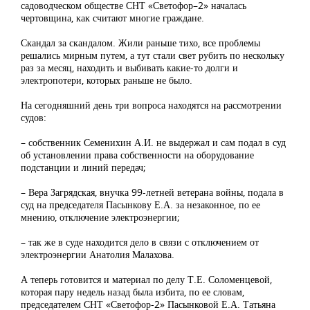
садоводческом обществе СНТ «Светофор–2» началась
чертовщина, как считают многие граждане.
Скандал за скандалом. Жили раньше тихо, все проблемы
решались мирным путем, а тут стали свет рубить по нескольку
раз за месяц, находить и выбивать какие-то долги и
электропотери, которых раньше не было.
На сегодняшний день три вопроса находятся на рассмотрении
судов:
– собственник Семенихин А.И. не выдержал и сам подал в суд
об установлении права собственности на оборудование
подстанции и линий передач;
– Вера Загрядская, внучка 99-летней ветерана войны, подала в
суд на председателя Пасынкову Е.А. за незаконное, по ее
мнению, отключение электроэнергии;
– так же в суде находится дело в связи с отключением от
электроэнергии Анатолия Малахова.
А теперь готовится и материал по делу Т.Е. Соломенцевой,
которая пару недель назад была избита, по ее словам,
председателем СНТ «Светофор-2» Пасынковой Е.А. Татьяна