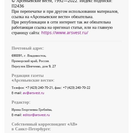
© Арсеньевские вести, 1992—2022. Индекс подписки:
П2436
При перепечатке и при другом использовании материалов,
ссылка на «Арсеньевские вести» обязательна.
При републикации в сети интернет так же обязательна
работающая ссылка на оригинал статьи, или на главную
страницу сайта:
https://www.arsvest.ru/
Почтовый адрес:
690091
, г.
Владивосток
,
Приморский край
,
Россия
.
Переулок Шевченко
, дом 9, 27
Редакция газеты
«
Арсеньевские вести
»:
Телефон:
+7 (423) 240-70-21
, факс:
+7 (423) 240-70-22
E-mail:
av@arsvest.ru
Редактор:
Ирина Георгиевна Гребнёва,
E-mail:
editor@arsvest.ru
Собственный корреспондент «АВ»
в Санкт-Петербурге: