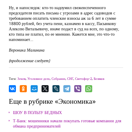
Ну, и напоследок: кто-то надоумил свежеиспеченного
председателя писать письма с угрозами в адрес садоводов с
требованием оплатить членские взносы аж за 6 лет в сумме
18800 рублей, без учета пени, казначею в кассу, Пасынкову
Алексею Витальевичу, иначе подаст в суд на всех, по одному,
кто типа не платил, по ее мнению. Кажется мне, это что-то
напоминает…
Вероника Малинина
(продолжение следует)
Теги:
Земля
,
Уголовное дело
,
Собрание
,
СНГ
,
Светофор-2
,
Беляков
Еще в рубрике «Экономика»
ШОУ В ПОЛЬЗУ БЕДНЫХ
Т-Банк: мошенники начали покупать готовые компании для
обмана предпринимателей