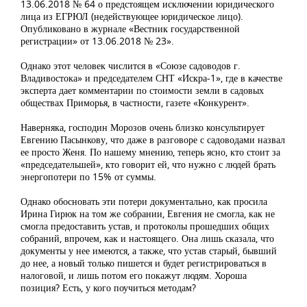
13.06.2018 № 64 о предстоящем исключении юридического
лица из ЕГРЮЛ (недействующее юридическое лицо).
Опубликовано в журнале «Вестник государственной
регистрации» от 13.06.2018 № 23».
Однако этот человек числится в «Союзе садоводов г.
Владивостока» и председателем СНТ «Искра-1», где в качестве
эксперта дает комментарии по стоимости земли в садовых
обществах Приморья, в частности, газете «Конкурент».
Наверняка, господин Морозов очень близко консультирует
Евгению Пасынкову, что даже в разговоре с садоводами назвал
ее просто Женя. По нашему мнению, теперь ясно, кто стоит за
«председательшей», кто говорит ей, что нужно с людей брать
энергопотери по 15% от суммы.
Однако обосновать эти потери документально, как просила
Ирина Гирюк на том же собрании, Евгения не смогла, как не
смогла предоставить устав, и протоколы прошедших общих
собраний, впрочем, как и настоящего. Она лишь сказала, что
документы у нее имеются, а также, что устав старый, бывший
до нее, а новый только пишется и будет регистрироваться в
налоговой, и лишь потом его покажут людям. Хороша
позиция? Есть, у кого поучиться методам?