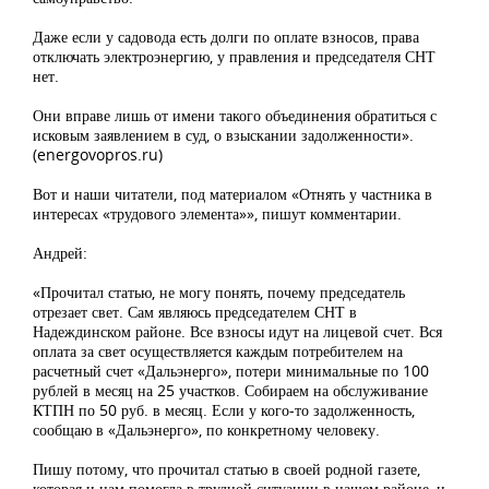
Даже если у садовода есть долги по оплате взносов, права
отключать электроэнергию, у правления и председателя СНТ
нет.
Они вправе лишь от имени такого объединения обратиться с
исковым заявлением в суд, о взыскании задолженности».
(energovopros.ru)
Вот и наши читатели, под материалом «Отнять у частника в
интересах «трудового элемента»», пишут комментарии.
Андрей:
«Прочитал статью, не могу понять, почему председатель
отрезает свет. Сам являюсь председателем СНТ в
Надеждинском районе. Все взносы идут на лицевой счет. Вся
оплата за свет осуществляется каждым потребителем на
расчетный счет «Дальэнерго», потери минимальные по 100
рублей в месяц на 25 участков. Собираем на обслуживание
КТПН по 50 руб. в месяц. Если у кого-то задолженность,
сообщаю в «Дальэнерго», по конкретному человеку.
Пишу потому, что прочитал статью в своей родной газете,
которая и нам помогла в трудной ситуации в нашем районе, и