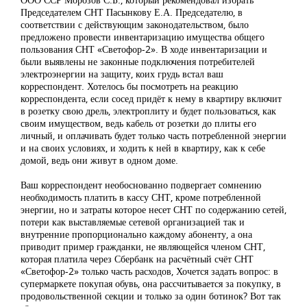
Председателем СНТ Пасынкову Е.А. Председателю, в
соответствии с действующим законодательством, было
предложено провести инвентаризацию имущества общего
пользования СНТ «Светофор-2». В ходе инвентаризации и
были выявлены не законные подключения потребителей
электроэнергии на защиту, коих грудь встал ваш
корреспондент. Хотелось бы посмотреть на реакцию
корреспондента, если сосед придёт к нему в квартиру включит
в розетку свою дрель, электроплиту и будет пользоваться, как
своим имуществом, ведь кабель от розетки до плиты его
личный, и оплачивать будет только часть потребленной энергии
и на своих условиях, и ходить к ней в квартиру, как к себе
домой, ведь они живут в одном доме.
Ваш корреспондент необоснованно подвергает сомнению
необходимость платить в кассу СНТ, кроме потребленной
энергии, но и затраты которое несет СНТ по содержанию сетей,
потери как выставляемые сетевой организацией так и
внутренние пропорционально каждому абоненту, а она
приводит пример гражданки, не являющейся членом СНТ,
которая платила через Сбербанк на расчётный счёт СНТ
«Светофор-2» только часть расходов, Хочется задать вопрос: в
супермаркете покупая обувь, она рассчитывается за покупку, в
продовольственной секции и только за один ботинок? Вот так