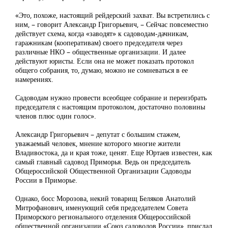
«Это, похоже, настоящий рейдерский захват. Вы встретились с
ним, – говорит Александр Григорьевич, – Сейчас повсеместно
действует схема, когда «заводят» к садоводам-дачникам,
гаражникам (кооперативам) своего председателя через
различные НКО – общественные организации. И далее
действуют юристы. Если она не может показать протокол
общего собрания, то, думаю, можно не сомневаться в ее
намерениях.
Садоводам нужно провести всеобщее собрание и переизбрать
председателя с настоящим протоколом, достаточно половины
членов плюс один голос».
Александр Григорьевич – депутат с большим стажем,
уважаемый человек, мнение которого многие жители
Владивостока, да и края тоже, ценят. Еще Юртаев известен, как
самый главный садовод Приморья. Ведь он председатель
Общероссийской Общественной Организации Садоводы
России в Приморье.
Однако, босс Морозова, некий товарищ Беляков Анатолий
Митрофанович, именующий себя председателем Совета
Приморского регионального отделения Общероссийской
общественной организации «Союз садоводов России», прислал