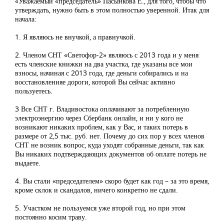
«Уважаемый «председатель» Пасынкова Е., для того, чтобы что
утверждать, нужно быть в этом полностью уверенной. Итак для
начала:
1. Я являюсь не внучкой, а правнучкой.
2. Членом СНТ «Светофор-2» являюсь с 2013 года и у меня
есть членские книжки на два участка, где указаны все мои
взносы, начиная с 2013 года, где деньги собирались и на
восстановленияе дороги, которой Вы сейчас активно
пользуетесь.
3 Все СНТ г. Владивостока оплачивают за потребленную
электроэнергию через Сбербанк онлайн, и ни у кого не
возникают никаких проблем, как у Вас, и таких потерь в
размере от 2,5 тыс. руб. нет. Почему до сих пор у всех членов
СНТ не возник вопрос, куда уходят собранные деньги, так как
Вы никаких подтверждающих документов об оплате потерь не
выдаете.
4. Вы стали «председателем» скоро будет как год – за это время,
кроме склок и скандалов, ничего конкретно не сдали.
5. Участком не пользуемся уже второй год, но при этом
постоянно косим траву.