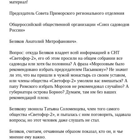
материал!
Председатель Совета Приморского регионального отделения
Общероссийской общественной организации «Союз садоводов
России»
Беляков Анатолий Митрофанович».
Вопрос: откуда Беляков владеет всей информацией в СНТ
«Светофор-2», его об этом просили на общем собрании все
садоводы или хотя бы половина? А фраза «Морозовым было
рекомендовано избрать председателем Пасынкову»? Не значит
ли это, что вы пришли в чужой монастырь со своим уставом,
или члены общества «Светофор-2» умоляли вас вмешаться? А
папу Римского избрать Морозов не рекомендовал случайно? А
губернатора острова Борнео? Думаем, там им без ваших
рекомендаций плохо.
Белякову звонила Татьяна Соломенцева, член того самого
общества «Светофор-2», и пыталась с ним поговорить, задавала
вопросы, но этот человек даже слушать не стал.
Беляков, считаем, отчаянным образом показал, кто он, и чье
мнение ему важно.