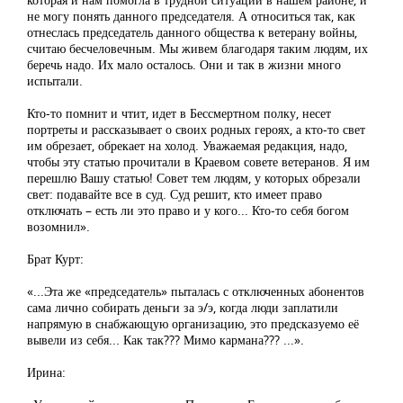
не могу понять данного председателя. А относиться так, как
отнеслась председатель данного общества к ветерану войны,
считаю бесчеловечным. Мы живем благодаря таким людям, их
беречь надо. Их мало осталось. Они и так в жизни много
испытали.
Кто-то помнит и чтит, идет в Бессмертном полку, несет
портреты и рассказывает о своих родных героях, а кто-то свет
им обрезает, обрекает на холод. Уважаемая редакция, надо,
чтобы эту статью прочитали в Краевом совете ветеранов. Я им
перешлю Вашу статью! Совет тем людям, у которых обрезали
свет: подавайте все в суд. Суд решит, кто имеет право
отключать – есть ли это право и у кого... Кто-то себя богом
возомнил».
Брат Курт:
«...Эта же «председатель» пыталась с отключенных абонентов
сама лично собирать деньги за э/э, когда люди заплатили
напрямую в снабжающую организацию, это предсказуемо её
вывели из себя... Как так??? Мимо кармана??? ...».
Ирина: