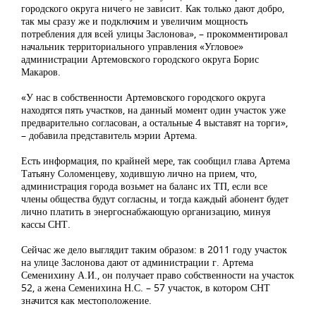
городского округа ничего не зависит. Как только дают добро,
так мы сразу же и подключим и увеличим мощность
потребления для всей улицы Заслонова», – прокомментировал
начальник территориального управления «Угловое»
администрации Артемовского городского округа Борис
Макаров.
«У нас в собственности Артемовского городского округа
находятся пять участков, на данный момент один участок уже
предварительно согласован, а остальные 4 выставят на торги»,
– добавила представитель мэрии Артема.
Есть информация, по крайней мере, так сообщил глава Артема
Татьяну Соломенцеву, ходившую лично на прием, что,
администрация города возьмет на баланс их ТП, если все
члены общества будут согласны, и тогда каждый абонент будет
лично платить в энергоснабжающую организацию, минуя
кассы СНТ.
Сейчас же дело выглядит таким образом: в 2011 году участок
на улице Заслонова дают от администрации г. Артема
Семенихину А.И., он получает право собственности на участок
52, а жена Семенихина Н.С. – 57 участок, в котором СНТ
значится как местоположение.