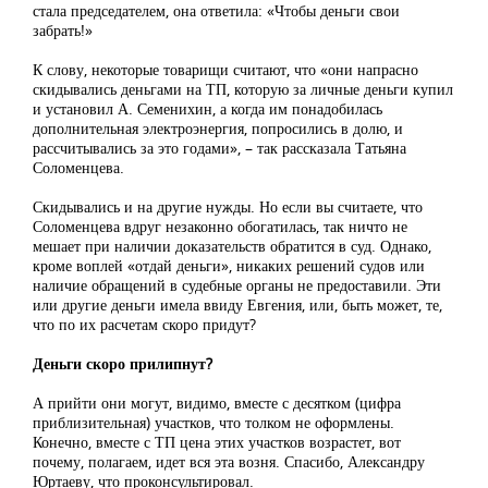
стала председателем, она ответила: «Чтобы деньги свои
забрать!»
К слову, некоторые товарищи считают, что «они напрасно
скидывались деньгами на ТП, которую за личные деньги купил
и установил А. Семенихин, а когда им понадобилась
дополнительная электроэнергия, попросились в долю, и
рассчитывались за это годами», – так рассказала Татьяна
Соломенцева.
Скидывались и на другие нужды. Но если вы считаете, что
Соломенцева вдруг незаконно обогатилась, так ничто не
мешает при наличии доказательств обратится в суд. Однако,
кроме воплей «отдай деньги», никаких решений судов или
наличие обращений в судебные органы не предоставили. Эти
или другие деньги имела ввиду Евгения, или, быть может, те,
что по их расчетам скоро придут?
Деньги скоро прилипнут?
А прийти они могут, видимо, вместе с десятком (цифра
приблизительная) участков, что толком не оформлены.
Конечно, вместе с ТП цена этих участков возрастет, вот
почему, полагаем, идет вся эта возня. Спасибо, Александру
Юртаеву, что проконсультировал.