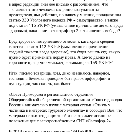
в адрес редакции гневное письмо с разоблачением. Что
заставляет этого человека так рьяно заступаться за
председателя, чьи действия, по нашему мнению, попадают под
статью 330 Уголовного кодекса РФ – самоуправство, а также
под статьи 115 УК РФ (умышленное причинение легкого вреда
здоровью), наказание – от штрафа до 2 лет лишения свободы?
Вред здоровью потерпевшего отнесен к категории средней
тяжести – статья 112 УК РФ (умышленное причинение
средней тяжести вреда здоровью), это будет решать суд, какую
нужно будет применить норму права. А где-то далеко на
горизонте призрачно мелькает, возможно, ст.159 УК РФ?
Итак, письмо товарища, хотя, дико извиняюсь, наверное,
господина Белякова приводим без правок орфографии и
пунктуации, так сказать, как было:
«Совет Приморского регионального отделения
Общероссийской общественной организации «Союз садоводов
России» внимательно изучил материал статьи «Отнять у
частника в интересах трудового элемента» и сообщает Вам, что
материал статьи тенденциозный и не отражает истинное
положение дел с электроснабжением СНТ «Светофор-2».
В 2013 году Сетевая организация ОАО «РЖД» в лице