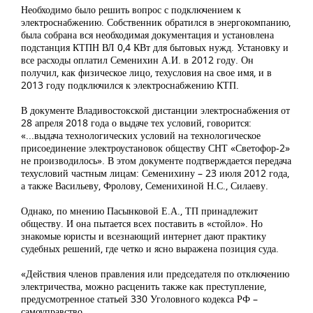
Необходимо было решить вопрос с подключением к
электроснабжению. Собственник обратился в энергокомпанию,
была собрана вся необходимая документация и установлена
подстанция КТПН ВЛ 0,4 КВт для бытовых нужд. Установку и
все расходы оплатил Семенихин А.И. в 2012 году. Он
получил, как физическое лицо, техусловия на свое имя, и в
2013 году подключился к электроснабжению КТП.
В документе Владивостокской дистанции электроснабжения от
28 апреля 2018 года о выдаче тех условий, говорится:
«...выдача технологических условий на технологическое
присоединение электроустановок обществу СНТ «Светофор-2»
не производилось». В этом документе подтверждается передача
техусловий частным лицам: Семенихину – 23 июля 2012 года,
а также Васильеву, Фролову, Семенихиной Н.С., Силаеву.
Однако, по мнению Пасынковой Е.А., ТП принадлежит
обществу. И она пытается всех поставить в «стойло». Но
знакомые юристы и всезнающий интернет дают практику
судебных решений, где четко и ясно выражена позиция суда.
«Действия членов правления или председателя по отключению
электричества, можно расценить также как преступление,
предусмотренное статьей 330 Уголовного кодекса РФ –
самоуправство.