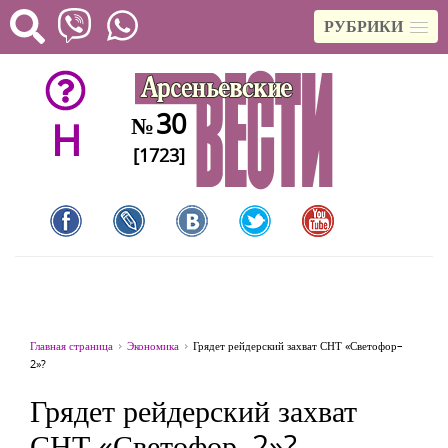
РУБРИКИ
30
№
H
[1723]
Главная страница
Экономика
Грядет рейдерский захват СНТ «Светофор–
2»?
Грядет рейдерский захват
СНТ «Светофор–2»?