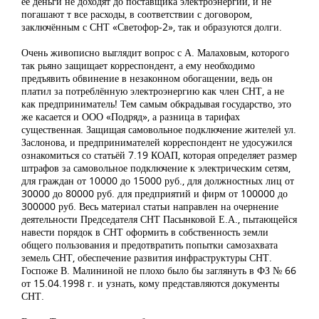
её деньги не доходят до поставщика электроэнергии, и не
погашают т все расходы, в соответствии с договором,
заключённым с СНТ «Светофор-2», так и образуются долги.
Очень живописно выглядит вопрос с А. Малаховым, которого
так рьяно защищает корреспондент, а ему необходимо
предъявить обвинение в незаконном обогащении, ведь он
платил за потреблённую электроэнергию как член СНТ, а не
как предприниматель! Тем самым обкрадывая государство, это
же касается и ООО «Подряд», а разница в тарифах
существенная. Защищая самовольное подключение жителей ул.
Заслонова, и предпринимателей корреспондент не удосужился
ознакомиться со статьёй 7.19 КОАП, которая определяет размер
штрафов за самовольное подключение к электрическим сетям,
для граждан от 10000 до 15000 руб., для должностных лиц от
30000 до 80000 руб. для предприятий и фирм от 100000 до
300000 руб. Весь материал статьи направлен на очернение
деятельности Председателя СНТ Пасынковой Е.А., пытающейся
навести порядок в СНТ оформить в собственность земли
общего пользования и предотвратить попытки самозахвата
земель СНТ, обеспечение развития инфраструктуры СНТ.
Госпоже В. Малининой не плохо было бы заглянуть в ФЗ № 66
от 15.04.1998 г. и узнать, кому представляются документы
СНТ.