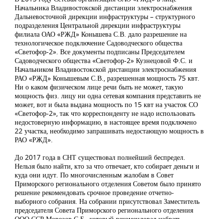
Начальника Владивостокской дистанции электроснабжения
Дальневосточной дирекции инфраструктуры – структурного
подразделения Центральной дирекции инфраструктуры
филиала ОАО «РЖД» Конышева С.В. дало разрешение на
технологическое подключение Садоводческого общества
«Светофор-2». Все документы подписаны Председателем
Садоводческого общества «Светофор-2» Кузнецовой Ф.С. и
Начальником Владивостокской дистанции электроснабжения
РАО «РЖД» Конышевым С.В., разрешенная мощность 75 квт.
Ни о каком физическом лице речи быть не может, такую
мощность физ. лицу ни одна сетевая компания представить не
может, вот и была выдана мощность по 15 квт на участок СО
«Светофор-2», так что корреспонденту не надо использовать
недостоверную информацию, в настоящее время подключено
22 участка, необходимо запрашивать недостающую мощность в
РАО «РЖД».
До 2017 года в СНТ существовал полнейший беспредел.
Нельзя было найти, кто за что отвечает, кто собирает деньги и
куда они идут. По многочисленным жалобам в Совет
Приморского регионального отделения Советом было принято
решение рекомендовать срочное проведение отчетно-
выборного собрания. На собрании присутствовал Заместитель
председателя Совета Приморского регионального отделения
ООО ССР Морозов С.Б., который рекомендовал избрать