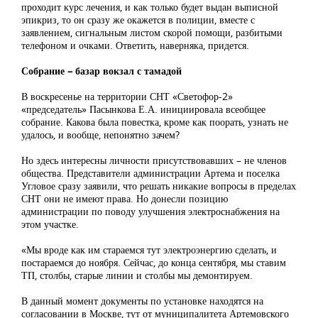
проходит курс лечения, и как только будет выдан выписной
эпикриз, то он сразу же окажется в полиции, вместе с
заявлением, сигнальным листом скорой помощи, разбитыми
телефоном и очками. Ответить, наверняка, придется.
Собрание – базар вокзал с тамадой
В воскресенье на территории СНТ «Светофор-2»
«председатель» Пасынкова Е.А. инициировала всеобщее
собрание. Какова была повестка, кроме как поорать, узнать не
удалось, и вообще, непонятно зачем?
Но здесь интересны личности присутствовавших – не членов
общества. Представители администрации Артема и поселка
Угловое сразу заявили, что решать никакие вопросы в пределах
СНТ они не имеют права. Но донесли позицию
администрации по поводу улучшения электроснабжения на
этом участке.
«Мы вроде как им стараемся тут электроэнергию сделать, и
постараемся до ноября. Сейчас, до конца сентября, мы ставим
ТП, столбы, старые линии и столбы мы демонтируем.
В данный момент документы по установке находятся на
согласовании в Москве, тут от муниципалитета Артемовского