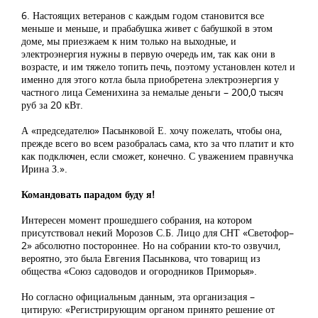
6. Настоящих ветеранов с каждым годом становится все
меньше и меньше, и прабабушка живет с бабушкой в этом
доме, мы приезжаем к ним только на выходные, и
электроэнергия нужны в первую очередь им, так как они в
возрасте, и им тяжело топить печь, поэтому установлен котел и
именно для этого котла была приобретена электроэнергия у
частного лица Семенихина за немалые деньги – 200,0 тысяч
руб за 20 кВт.
А «председателю» Пасынковой Е. хочу пожелать, чтобы она,
прежде всего во всем разобралась сама, кто за что платит и кто
как подключен, если сможет, конечно. С уважением правнучка
Ирина З.».
Командовать парадом буду я!
Интересен момент прошедшего собрания, на котором
присутствовал некий Морозов С.Б. Лицо для СНТ «Светофор–
2» абсолютно постороннее. Но на собрании кто-то озвучил,
вероятно, это была Евгения Пасынкова, что товарищ из
общества «Союз садоводов и огородников Приморья».
Но согласно официальным данным, эта организация –
цитирую: «Регистрирующим органом принято решение от