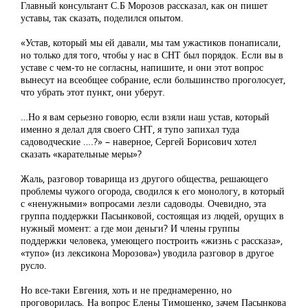
Главный консультант С.Б Морозов рассказал, как он пишет
уставы, так сказать, поделился опытом.
«Устав, который мы ей давали, мы там ужастиков понаписали,
но только для того, чтобы у нас в СНТ был порядок. Если вы в
уставе с чем-то не согласны, напишите, и они этот вопрос
вынесут на всеобщее собрание, если большинство проголосует,
что убрать этот пункт, они уберут.
…Но я вам серьезно говорю, если взяли наш устав, который
именно я делал для своего СНТ, я тупо запихал туда
садоводческие ….?» – наверное, Сергей Борисович хотел
сказать «карательные меры»?
Жаль, разговор товарища из другого общества, решающего
проблемы чужого огорода, сводился к его монологу, в который
с «ненужными» вопросами лезли садоводы. Очевидно, эта
группа поддержки Пасынковой, состоящая из людей, орущих в
нужный момент: а где мои деньги? И члены группы
поддержки человека, умеющего построить «жизнь с рассказа»,
«тупо» (из лексикона Морозова») уводила разговор в другое
русло.
Но все-таки Евгения, хоть и не преднамеренно, но
проговорилась. На вопрос Елены Тимошенко, зачем Пасынкова