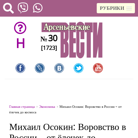
РУБРИКИ
30
№
H
[1723]
Главная страница
Экономика
Михаил Осокин: Воровство в России – от
ёлочек до космоса
Михаил Осокин: Воровство в
России – от ёлочек до