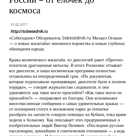
космоса
01.02.2017
http://sobesednik.ru
«Собеседник».Обозреватель Sobesednik.ru Михаил Осокин
— о новых масштабах чиновного воровства и новых глубинах
обнищания народа.
Кража космического масштаба: из двигателей ракет «Протон»
похитили драгоценные металлы. В итоге Роскосмос отзывает
все двигатели, и наша космическая программа полностью
остановлена на неопределенный срок. «По документам,
которые подписывали проверяющие, двигатели были в полном
порядке», — говорят журналистам следователи, и они
удивляются: как такое могло произойти? «Как такое могло не
произойти?» — поправляют их блогеры. Они вспоминают
многочисленные сообщения о самых удивительных кражах —
от похищения статуи в московском парке до попытки
разобрать на запчаcти «скорую помощь» на Кубани, пока врачи
ходили к больному. Как описывает этих предприимчивых и
изобретательных людей Виктор Пелевин: «Последние русские
пассионарии, ценнейшие в генетическом отношении — а ведь