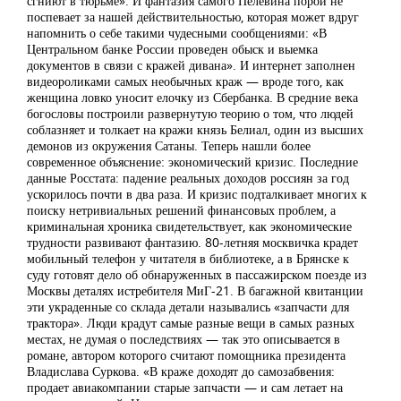
сгниют в тюрьме». И фантазия самого Пелевина порой не
поспевает за нашей действительностью, которая может вдруг
напомнить о себе такими чудесными сообщениями: «В
Центральном банке России проведен обыск и выемка
документов в связи с кражей дивана». И интернет заполнен
видеороликами самых необычных краж — вроде того, как
женщина ловко уносит елочку из Сбербанка. В средние века
богословы построили развернутую теорию о том, что людей
соблазняет и толкает на кражи князь Белиал, один из высших
демонов из окружения Сатаны. Теперь нашли более
современное объяснение: экономический кризис. Последние
данные Росстата: падение реальных доходов россиян за год
ускорилось почти в два раза. И кризис подталкивает многих к
поиску нетривиальных решений финансовых проблем, а
криминальная хроника свидетельствует, как экономические
трудности развивают фантазию. 80-летняя москвичка крадет
мобильный телефон у читателя в библиотеке, а в Брянске к
суду готовят дело об обнаруженных в пассажирском поезде из
Москвы деталях истребителя МиГ-21. В багажной квитанции
эти украденные со склада детали назывались «запчасти для
трактора». Люди крадут самые разные вещи в самых разных
местах, не думая о последствиях — так это описывается в
романе, автором которого считают помощника президента
Владислава Суркова. «В краже доходят до самозабвения:
продает авиакомпании старые запчасти — и сам летает на