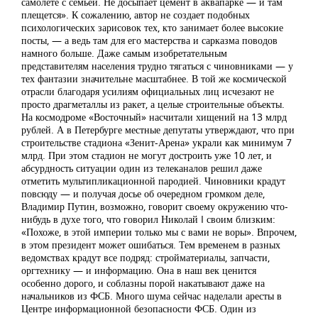
самолете с семьей. Не досыпает цемент в аквапарке — и там
плещется». К сожалению, автор не создает подобных
психологических зарисовок тех, кто занимает более высокие
посты, — а ведь там для его мастерства и сарказма поводов
намного больше. Даже самым изобретательным
представителям населения трудно тягаться с чиновниками — у
тех фантазии значительне масштабнее. В той же космической
отрасли благодаря усилиям официальных лиц исчезают не
просто драгметаллы из ракет, а целые строительные объекты.
На космодроме «Восточный» насчитали хищений на 13 млрд
рублей. А в Петербурге местные депутаты утверждают, что при
строительстве стадиона «Зенит-Арена» украли как минимум 7
млрд. При этом стадион не могут достроить уже 10 лет, и
абсурдность ситуации один из телеканалов решил даже
отметить мультипликационной пародией. Чиновники крадут
повсюду — и получая досье об очередном громком деле,
Владимир Путин, возможно, говорит своему окружению что-
нибудь в духе того, что говорил Николай I своим близким:
«Похоже, в этой империи только мы с вами не воры». Впрочем,
в этом президент может ошибаться. Тем временем в разных
ведомствах крадут все подряд: стройматериалы, запчасти,
оргтехнику — и информацию. Она в наш век ценится
особенно дорого, и соблазны порой накатывают даже на
начальников из ФСБ. Много шума сейчас наделали аресты в
Центре информационной безопасности ФСБ. Один из