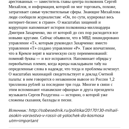
арестованных — заместитель главы центра полковник Сергей
Михайлов, и информация, которой он мог торговать, похоже,
затрагивает самые чувствительные сферы. Знающие Михайлова
люди сообщили журналистам: «Он, по сути, курировал весь
интернет-бизнес в стране». О масштабах хищений и
коррупции напоминает история полковника-миллиардера
Дмитрия Захарченко, эхо от которой до сих пор расходится все
новыми кругами. Сейчас объявили, что в МВД ликвидировано
управление «Т», которым руководил Захарченко: вместо
управления «Т» создано управление «Р». Такое впечатление,
что в Кремле верят в магическую силу переименований:
поменяй буквы — и все исправится. Напоминает обряды у
первобытных племен, когда жрецы накладывали табу на
определенные слова в надежде, что тогда и проблемы исчезнут.
О масштабах махинаций свидетельствует и доклад Счетной
палаты: в нем говорится о незаконном вывозе из России 1,2
триллиона рублей за последние три года. Многие в связи с
этим вспоминают «панамские офшоры» и друга президента
музыканта Сергея Ролдугина — историю, о которой уже
сложены сказания, баллады и песни.
Источник: http://sobesednik.ru/politika/20170130-mihail-
osokin-vorovstvo-v-rossii-ot-yolochek-do-kosmosa
utm=important