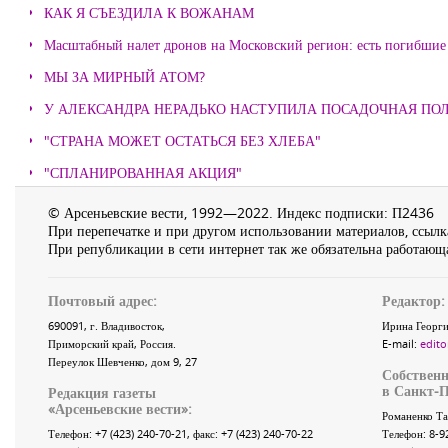
КАК Я СЪЕЗДИЛА К ВОЖАНАМ
Масштабный налет дронов на Московский регион: есть погибшие
МЫ ЗА МИРНЫЙ АТОМ?
У АЛЕКСАНДРА НЕРАДЬКО НАСТУПИЛА ПОСАДОЧНАЯ ПО
"СТРАНА МОЖЕТ ОСТАТЬСЯ БЕЗ ХЛЕБА"
"СПЛАНИРОВАННАЯ АКЦИЯ"
© Арсеньевские вести, 1992—2022. Индекс подписки: П2436
При перепечатке и при другом использовании материалов, ссылка
При републикации в сети интернет так же обязательна работающа
Почтовый адрес:
Редактор:
690091
, г.
Владивосток
,
Ирина Георги
Приморский край
,
Россия
.
E-mail:
edito
Переулок Шевченко
, дом 9, 27
Собственн
в Санкт-П
Редакция газеты
«
Арсеньевские вести
»:
Романенко Та
Телефон:
+7 (423) 240-70-21
, факс:
+7 (423) 240-70-22
Телефон: 8-9