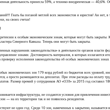
енная деятельность принесла 59%, а технико-внедренческая — 40,6%. 
ий!!! Гнать бы поганой метлой всех экономистов и юристов! Ан нет, в 
хи, на своих счетах!
Й
ретензии к особым экономическим зонам, которые могут быть закрыты. 
ластера Северного Кавказа. Теперь они могут быть закрыты.
ленных нарушениях законодательства» в деятельности органов власти фе
равление зонами. Достоверность материалов, в которых излагаются ито
 проверку исполнения законодательства об особых экономических зонах 
особых экономических зон 179 млрд рублей из бюджетов всех уровней, и
тся, а просто размещаются на депозитах. При этом расходы на оплату т
ьтатов. Размер премий у сотрудников АО «ОЭЗ» за 2015 год составил 180 
 развивается инфраструктура, не создаются условия для привлечения инве
зон — на их территории так и не появилось резидентов.
ествуют не один год. Среди 10 зон, намеченных к закрытию, называется 