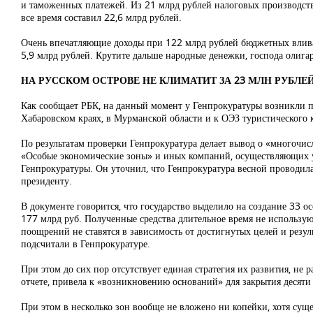
и таможенных платежей. Из 21 млрд рублей налоговых производств
все время составил 22,6 млрд рублей.
Очень впечатляющие доходы при 122 млрд рублей бюджетных вливан
5,9 млрд рублей. Крутите дальше народные денежки, господа олигар
НА РУССКОМ ОСТРОВЕ НЕ КЛИМАТИТ ЗА 23 МЛН РУБЛЕ
Как сообщает РБК, на данный момент у Генпрокуратуры возникли п
Хабаровском краях, в Мурманской области и к ОЭЗ туристического к
По результатам проверки Генпрокуратура делает вывод о «многочис
«Особые экономические зоны» и иных компаний, осуществляющих уп
Генпрокуратуры. Он уточнил, что Генпрокуратура весной проводила
президенту.
В документе говорится, что государство выделило на создание 33 
177 млрд руб. Полученные средства длительное время не использую
поощрений не ставятся в зависимость от достигнутых целей и резул
подсчитали в Генпрокуратуре.
При этом до сих пор отсутствует единая стратегия их развития, не
отчете, привела к «возникновению оснований» для закрытия десяти 
При этом в несколько зон вообще не вложено ни копейки, хотя сущ