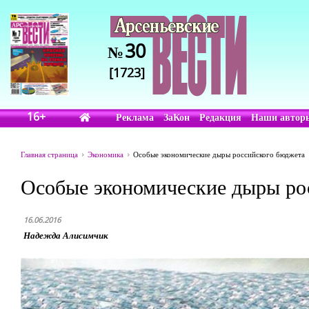
30
№
[1723]
16+
Реклама
ЗаКон
Редакция
Наши автор
Главная страница
Экономика
Особые экономические дыры российского бюджета
Особые экономические дыры ро
16.06.2016
Надежда Алисимчик