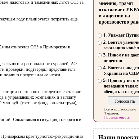
Объем налоговых и таможенных льгот ОЭЗ за
мнению, трамп
отказывает УКР
в лицензии на
текущем году планируется потратить еще
производство рак
1. Уважает Путин
2. Боится увелич
К ним относятся ОЭЗ в Приморском и
эскалацию конфл
3. Никому не дает
лицензии.
дерального и регионального уровней, АО
4. Боится нападе
ги проверки, подтвердил представитель
Украины на СШ
и недавно представила ее итоги
5. Просто у него 
поведения такая:
нвестиции со стороны резидентов составили
обещать и не сдел
руда в управляющих компаниях и выплату
млн руб. (треть от фонда оплаты труда),
Всего проголосовало
1 человек
Прошлые опросы
стиций. Сложившаяся ситуация, говорится в
Наши проект
в Приморском крае туристско-рекреационная