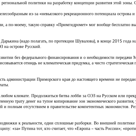
региональной политики на разработку концепции развития этой зоны. С
лесообразным из-за «невысокого рекреационного потенциала острова и 
и, а по-моему, такую справку «Примгидромет» мог вообще бесплатно выд
арькина (надо полагать, по протекции Шувалова), в конце 2015 года на
З на острове Русский.
развитии без федерального финансирования и о необходимости передачи
исовывается отнюдь не климатическая придумка, а чисто стратегическая
ть администрации Приморского края до настоящего времени не переданы
латы.
ри любом климате. Продолжиться битва лобби за ОЭЗ на Русском или прек
сленную трату денег на тупое копирование зон экономического развития,
й и полным отсутствием в правительстве компетентных экономистов. Рез
 подвижки к реальности, одни сплошные разборки. Во внешней политике 
ипу: «за» Путина тот, кто считает, что «Европа – часть России»; «прот