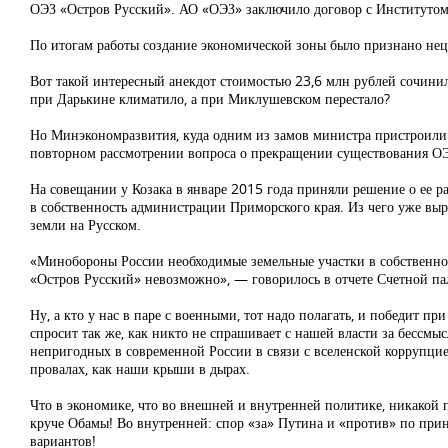
ОЭЗ «Остров Русский». АО «ОЭЗ» заключило договор с Институтом 
По итогам работы создание экономической зоны было признано неце
Вот такой интересный анекдот стоимостью 23,6 млн рублей сочинил
при Дарькине климатило, а при Миклушевском перестало?
Но Минэкономразвития, куда одним из замов министра пристроили Д
повторном рассмотрении вопроса о прекращении существования ОЭ
На совещании у Козака в январе 2015 года приняли решение о ее 
в собственность администрации Приморского края. Из чего уже выр
земли на Русском.
«Минобороны России необходимые земельные участки в собственнос
«Остров Русский» невозможно», — говорилось в отчете Счетной па
Ну, а кто у нас в паре с военными, тот надо полагать, и победит п
спросит так же, как никто не спрашивает с нашей власти за бессмы
непригодных в современной России в связи с вселенской коррупцие
провалах, как наши крыши в дырах.
Что в экономике, что во внешней и внутренней политике, никакой
круче Обамы! Во внутренней: спор «за» Путина и «против» по принц
вариантов!