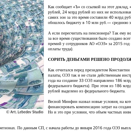
Как сообщает «Ъ» со ссылкой на этот доклад,
рублей, 24 млрд рублей из них не использов
самих зон за это время составили 40 млрд ру
обошлось бюджету в 10 млн руб.— среднюю за
А если пересчитать на пенсионера? Так ему в
за все время существования было создано всег
премий у сотрудников АО «ОЭЗ» за 2015 год 
оплаты труда).
СОРИТЬ ДЕНЬГАМИ РЕШЕНО ПРОДОЛ
Как отчитался перед президентом Константин
палаты, ОЭЗ так и не стали действенным инс
года на создание 33 ОЭЗ направлено 186 млрд
федерального бюджета). При этом из 186 млр
рублей выделено из федерального бюджета.
Весной Минфин назвал новые условия, на кот
финансировать компенсацию затрат на созда
Но и это при условии, что объем частных ин
регионах. По данным СП, с начала работы до января 2016 года ОЭЗ вып