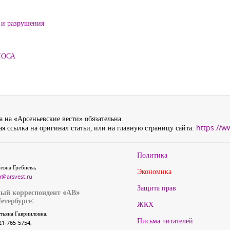
 и разрушения
ЛОСА
 на «Арсеньевские вести» обязательна.
я ссылка на оригинал статьи, или на главную страницу сайта:
https://w
Политика
евна Гребнёва,
Экономика
r@arsvest.ru
Защита прав
ый корреспондент «АВ»
етербурге:
ЖКХ
тьяна Гаврииловна,
Письма читателей
21-765-5754,