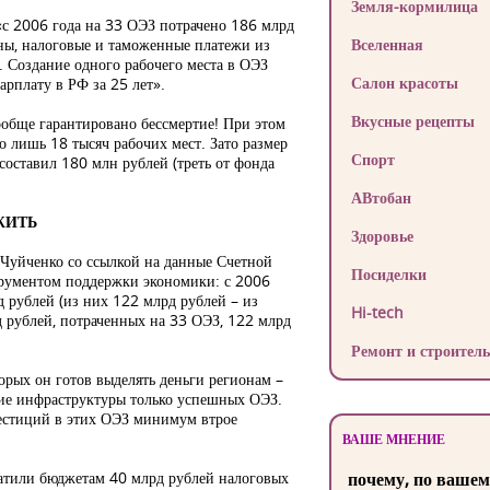
Земля-кормилица
 «с 2006 года на 33 ОЭЗ потрачено 186 млрд
аны, налоговые и таможенные платежи из
Вселенная
б. Создание одного рабочего места в ОЭЗ
Салон красоты
рплату в РФ за 25 лет».
Вкусные рецепты
ообще гарантировано бессмертие! При этом
о лишь 18 тысяч рабочих мест. Зато размер
Спорт
составил 180 млн рублей (треть от фонда
АВтобан
ЖИТЬ
Здоровье
 Чуйченко со ссылкой на данные Счетной
Посиделки
трументом поддержки экономики: с 2006
 рублей (из них 122 млрд рублей – из
Hi-tech
д рублей, потраченных на 33 ОЭЗ, 122 млрд
Ремонт и строитель
орых он готов выделять деньги регионам –
ние инфраструктуры только успешных ОЭЗ.
вестиций в этих ОЭЗ минимум втрое
ВАШЕ МНЕНИЕ
латили бюджетам 40 млрд рублей налоговых
почему, по вашем