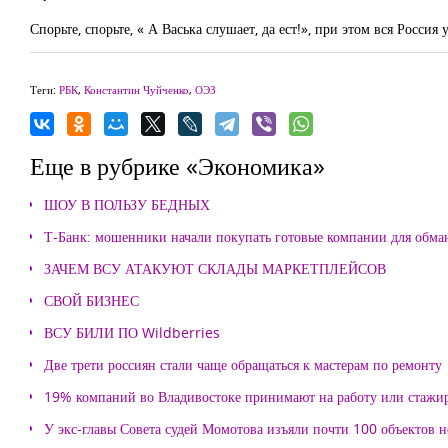
Спорьте, спорьте, « А Васька слушает, да ест!», при этом вся Росс
Теги:
РБК
,
Константин Чуйченко
,
ОЭЗ
Еще в рубрике «Экономика»
ШОУ В ПОЛЬЗУ БЕДНЫХ
Т-Банк: мошенники начали покупать готовые компании для обма
ЗАЧЕМ ВСУ АТАКУЮТ СКЛАДЫ МАРКЕТПЛЕЙСОВ
СВОЙ БИЗНЕС
ВСУ БИЛИ ПО Wildberries
Две трети россиян стали чаще обращаться к мастерам по ремонту
19% компаний во Владивостоке принимают на работу или стажи
У экс-главы Совета судей Момотова изъяли почти 100 объектов