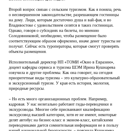
Второй вопрос связан с сельским туризмом. Как я поняла, речь
о несовершенном законодательстве, разрешающем гостиницы
на дому. Люди, которым достаточно душа и вай-фая, и во
Владивостоке с удовольствием селятся в таких гостиницах.
Однако, говоря о субсидиях на билеты, по мнению
Солодовниковой, необходимо, чтобы размещение было
соответствующим образом оформлено, иначе денег туристы не
получат. Сейчас есть туроператоры, которые смогут проверять
объекты размещения.
Исполнительный директор НП «ТОМИ «Окно в Евразию»,
доцент кафедры сервиса и туризма ШЭМ Ирина Кушнарева
озвучила и другие проблемы. Как она говорит, на сегодня
приоритетные виды туризма – это культурно-образовательный
и экскурсионный туризм. У края есть история, экология,
природные ресурсы.
– Но есть много организационных проблем. Например,
кадровая. У нас нелегально работают гиды-переводчики и
экскурсоводы. Многие себе присваивают квалификацию
экскурсовод высшей категории, хотя ее не имеют, некоторые
делят автобус на бизнес-класс и эконом-класс, китайскими
переводчиками дается сомнительная информация не в пользу
нашей национальной безопасности, – пояснила Кушнарева.