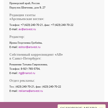
Приморский край
,
Россия
.
Переулок Шевченко
, дом 9, 27
Редакция газеты
«
Арсеньевские вести
»:
Телефон:
+7 (423) 240-70-21
, факс:
+7 (423) 240-70-22
E-mail:
av@arsvest.ru
Редактор:
Ирина Георгиевна Гребнёва,
E-mail:
editor@arsvest.ru
Собственный корреспондент «АВ»
в Санкт-Петербурге:
Романенко Татьяна Гаврииловна,
Телефон: 8-921-765-5754,
E-mail:
rtg@narod.ru
Отдел рекламы:
Тел.: (423) 240-70-21, факс: (423) 240-70-22
E-mail:
reklama@arsvest.ru