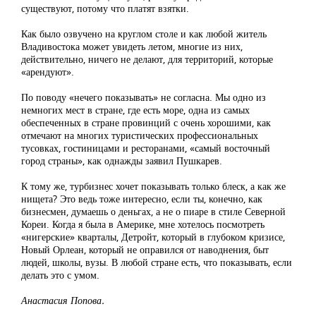
существуют, потому что платят взятки.
Как было озвучено на круглом столе и как любой житель
Владивостока может увидеть летом, многие из них,
действительно, ничего не делают, для территорий, которые
«арендуют».
По поводу «нечего показывать» не согласна. Мы одно из
немногих мест в стране, где есть море, одна из самых
обеспеченных в стране провинций с очень хорошими, как
отмечают на многих туристических профессиональных
тусовках, гостиницами и ресторанами, «самый восточный
город страны», как однажды заявил Пушкарев.
К тому же, турбизнес хочет показывать только блеск, а как же
нищета? Это ведь тоже интересно, если ты, конечно, как
бизнесмен, думаешь о деньгах, а не о пиаре в стиле Северной
Кореи. Когда я была в Америке, мне хотелось посмотреть
«нигерские» кварталы, Детройт, который в глубоком кризисе,
Новый Орлеан, который не оправился от наводнения, быт
людей, школы, вузы. В любой стране есть, что показывать, если
делать это с умом.
Анастасия Попова.