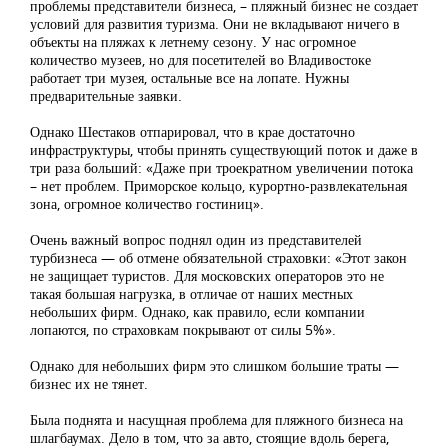
проблемы представители бизнеса, – пляжный бизнес не создает
условий для развития туризма. Они не вкладывают ничего в
объекты на пляжах к летнему сезону. У нас огромное
количество музеев, но для посетителей во Владивостоке
работает три музея, остальные все на лопате. Нужны
предварительные заявки.
Однако Шестаков отпарировал, что в крае достаточно
инфраструктуры, чтобы принять существующий поток и даже в
три раза больший: «Даже при троекратном увеличении потока
– нет проблем. Приморское кольцо, курортно-развлекательная
зона, огромное количество гостиниц».
Очень важный вопрос поднял один из представителей
турбизнеса — об отмене обязательной страховки: «Этот закон
не защищает туристов. Для московских операторов это не
такая большая нагрузка, в отличае от наших местных
небольших фирм. Однако, как правило, если компании
лопаются, по страховкам покрывают от силы 5%».
Однако для небольших фирм это слишком большие траты —
бизнес их не тянет.
Была поднята и насущная проблема для пляжного бизнеса на
шлагбаумах. Дело в том, что за авто, стоящие вдоль берега,