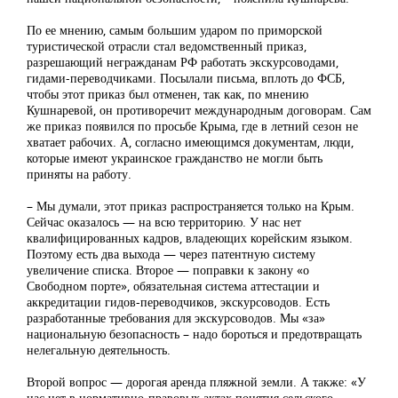
По ее мнению, самым большим ударом по приморской
туристической отрасли стал ведомственный приказ,
разрешающий негражданам РФ работать экскурсоводами,
гидами-переводчиками. Посылали письма, вплоть до ФСБ,
чтобы этот приказ был отменен, так как, по мнению
Кушнаревой, он противоречит международным договорам. Сам
же приказ появился по просьбе Крыма, где в летний сезон не
хватает рабочих. А, согласно имеющимся документам, люди,
которые имеют украинское гражданство не могли быть
приняты на работу.
– Мы думали, этот приказ распространяется только на Крым.
Сейчас оказалось — на всю территорию. У нас нет
квалифицированных кадров, владеющих корейским языком.
Поэтому есть два выхода — через патентную систему
увеличение списка. Второе — поправки к закону «о
Свободном порте», обязательная система аттестации и
аккредитации гидов-переводчиков, экскурсоводов. Есть
разработанные требования для экскурсоводов. Мы «за»
национальную безопасность – надо бороться и предотвращать
нелегальную деятельность.
Второй вопрос — дорогая аренда пляжной земли. А также: «У
нас нет в нормативно-правовых актах понятия сельского