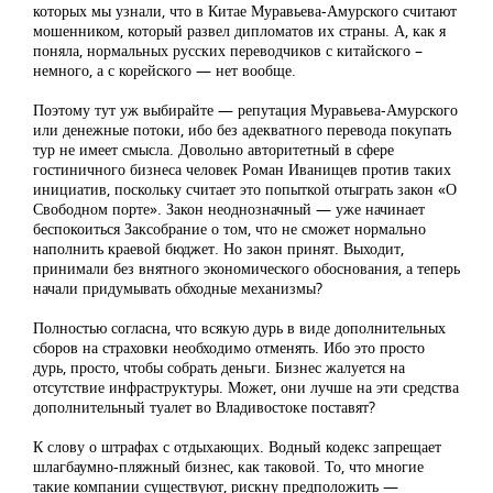
которых мы узнали, что в Китае Муравьева-Амурского считают
мошенником, который развел дипломатов их страны. А, как я
поняла, нормальных русских переводчиков с китайского –
немного, а с корейского — нет вообще.
Поэтому тут уж выбирайте — репутация Муравьева-Амурского
или денежные потоки, ибо без адекватного перевода покупать
тур не имеет смысла. Довольно авторитетный в сфере
гостиничного бизнеса человек Роман Иванищев против таких
инициатив, поскольку считает это попыткой отыграть закон «О
Свободном порте». Закон неоднозначный — уже начинает
беспокоиться Заксобрание о том, что не сможет нормально
наполнить краевой бюджет. Но закон принят. Выходит,
принимали без внятного экономического обоснования, а теперь
начали придумывать обходные механизмы?
Полностью согласна, что всякую дурь в виде дополнительных
сборов на страховки необходимо отменять. Ибо это просто
дурь, просто, чтобы собрать деньги. Бизнес жалуется на
отсутствие инфраструктуры. Может, они лучше на эти средства
дополнительный туалет во Владивостоке поставят?
К слову о штрафах с отдыхающих. Водный кодекс запрещает
шлагбаумно-пляжный бизнес, как таковой. То, что многие
такие компании существуют, рискну предположить —