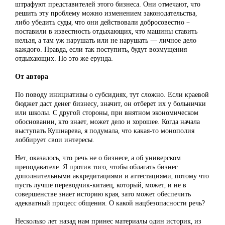
штрафуют представителей этого бизнеса. Они отмечают, что
решить эту проблему можно изменением законодательства,
либо убедить суды, что они действовали добросовестно –
поставили в известность отдыхающих, что машины ставить
нельзя, а там уж нарушать или не нарушать — личное дело
каждого. Правда, если так поступить, будут возмущения
отдыхающих. Но это же ерунда.
От автора
По поводу инициативы о субсидиях, тут сложно. Если краевой
бюджет даст денег бизнесу, значит, он отберет их у больнички
или школы. С другой стороны, при внятном экономическом
обосновании, кто знает, может дело и хорошее. Когда начала
выступать Кушнарева, я подумала, что какая-то монополия
лоббирует свои интересы.
Нет, оказалось, что речь не о бизнесе, а об универском
преподавателе. Я против того, чтобы облагать бизнес
дополнительными аккредитациями и аттестациями, потому что
пусть лучше переводчик-китаец, который, может, и не в
совершенстве знает историю края, зато может обеспечить
адекватный процесс общения. О какой нацбезопасности речь?
Несколько лет назад нам принес материалы один историк, из