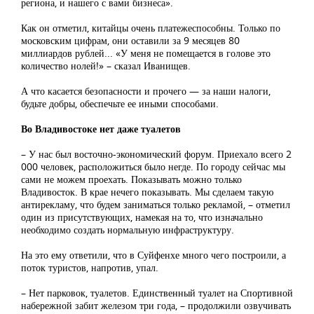
региона, и нашего с вами бизнеса».
Как он отметил, китайцы очень платежеспособны. Только по
московским цифрам, они оставили за 9 месяцев 80
миллиардов рублей... «У меня не помещается в голове это
количество нолей!» – сказал Иванищев.
А что касается безопасности и прочего — за наши налоги,
будьте добры, обеспечьте ее иными способами.
Во Владивостоке нет даже туалетов
– У нас был восточно-экономический форум. Приехало всего 2
000 человек, расположиться было негде. По городу сейчас мы
сами не можем проехать. Показывать можно только
Владивосток. В крае нечего показывать. Мы сделаем такую
антирекламу, что будем заниматься только рекламой, – отметил
один из присутствующих, намекая на то, что изначально
необходимо создать нормальную инфраструктуру.
На это ему ответили, что в Суйфенхе много чего построили, а
поток туристов, напротив, упал.
– Нет парковок, туалетов. Единственный туалет на Спортивной
набережной забит железом три года, – продолжили озвучивать