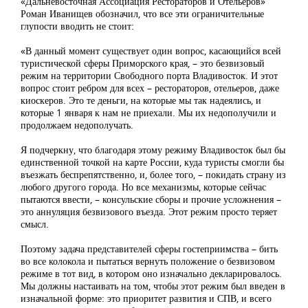
«Дальневосточная Ассоциация Рестораторов и Отельеров»
Роман Иванищев обозначил, что все эти ограничительные
глупости вводить не стоит:
«В данный момент существует один вопрос, касающийся всей
туристической сферы Приморского края, – это безвизовый
режим на территории Свободного порта Владивосток. И этот
вопрос стоит ребром для всех – рестораторов, отельеров, даже
киоскеров. Это те деньги, на которые мы так надеялись, и
которые 1 января к нам не приехали. Мы их недополучили и
продолжаем недополучать.
Я подчеркну, что благодаря этому режиму Владивосток был бы
единственной точкой на карте России, куда туристы смогли бы
въезжать беспрепятственно, и, более того, – покидать страну из
любого другого города. Но все механизмы, которые сейчас
пытаются ввести, – консульские сборы и прочие усложнения –
это аннуляция безвизового въезда. Этот режим просто теряет
смысл.
Поэтому задача представителей сферы гостеприимства – бить
во все колокола и пытаться вернуть положение о безвизовом
режиме в тот вид, в котором оно изначально декларировалось.
Мы должны настаивать на том, чтобы этот режим был введен в
изначальной форме: это приоритет развития и СПВ, и всего