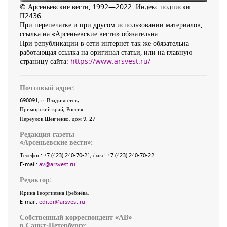
© Арсеньевские вести, 1992—2022. Индекс подписки:
П2436
При перепечатке и при другом использовании материалов,
ссылка на «Арсеньевские вести» обязательна.
При републикации в сети интернет так же обязательна
работающая ссылка на оригинал статьи, или на главную
страницу сайта:
https://www.arsvest.ru/
Почтовый адрес:
690091
, г.
Владивосток
,
Приморский край
,
Россия
.
Переулок Шевченко
, дом 9, 27
Редакция газеты
«
Арсеньевские вести
»:
Телефон:
+7 (423) 240-70-21
, факс:
+7 (423) 240-70-22
E-mail:
av@arsvest.ru
Редактор:
Ирина Георгиевна Гребнёва,
E-mail:
editor@arsvest.ru
Собственный корреспондент «АВ»
в Санкт-Петербурге: