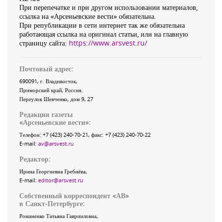
При перепечатке и при другом использовании материалов,
ссылка на «Арсеньевские вести» обязательна.
При републикации в сети интернет так же обязательна
работающая ссылка на оригинал статьи, или на главную
страницу сайта:
https://www.arsvest.ru/
Почтовый адрес:
690091
, г.
Владивосток
,
Приморский край
,
Россия
.
Переулок Шевченко
, дом 9, 27
Редакция газеты
«
Арсеньевские вести
»:
Телефон:
+7 (423) 240-70-21
, факс:
+7 (423) 240-70-22
E-mail:
av@arsvest.ru
Редактор:
Ирина Георгиевна Гребнёва,
E-mail:
editor@arsvest.ru
Собственный корреспондент «АВ»
в Санкт-Петербурге:
Романенко Татьяна Гаврииловна,