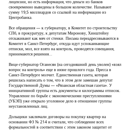
лицензии, но есть информация, что деньги из банков
своевременно выведены в большом количестве. Называют
сумму 19,5 миллиардов со ссылкой на информацию из
Центробанка.
Все обращения — к губернатору, в Комитет по строительству
СПб, в прокуратуру, к депутатам Миронову, Хинштейну
отскакивают как мяч от стенки. Письма переадресовываются в
Комитет в Санкт-Петербург, откуда идут успокаивающие
отписки, мол, все взято на контроль, проводятся совещания,
принимаются решения...
Вице-губернатор Оганесян (на сегодняшний день уволен) «взял
вопрос на контроль» еще в июне прошлого года. Пресса в
Санкт-Петербурге молчит. Единственная газета, которая
решилась написать о том, что в этом деле замешан депутат
Государственной Думы — «Рязанская областная газета». У
инициативной группы есть документы и килограммы отписок.
Управление по борьбе с экономическими преступлениями
(УБЭП) уже открыло уголовное дело в отношение группы
неустановленных лиц.
Дольщики заключали договоры на покупку квартир на
основании ФЗ № 214 и считали, что соблюдение всех
формальностей в соответствии с этим законом защитит от