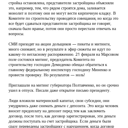
стройка остановлена, представители застройщика объясняли
это, например, тем, что рядом строятся дома, заливается
монолит и поэтому они не могут вести кирпичную кладку. В
Комитете по строительству проводятся совещания, но когда это
все будет сдаваться представители застройщика не говорят,
сначала было вранье, потом они просто перестали отвечать на
вопросы.
СМИ приходят на акции дольщиков — пикеты и митинги,
много снимают, но в результате в эфир сюжеты не идут по
какому-то негласному распоряжению. 21 февраля на Марсовом
поле состоялся митинг, председатель Комитета по
строительству господин Демиденко обещал обратиться к
главному федеральному инспектору господину Миненко и
провести проверку. Но результатов — ноль!
Приглашали на митинг губернатора Полтавченко, но он срочно
ушел в отпуск. Писали даже открытое письмо президенту.
Люди вложили материнский капитал, свои субсидии, они
умудрялись даже снимать деньги с депозита. Это когда человек
вносит предоплату на депозит перед тем как заключить
договор, после того, как договор зарегистрирован, эти деньги
должны поступать на счет застройщика. Если деньги были
сразу переведены застройщику с нарушением, когда договор