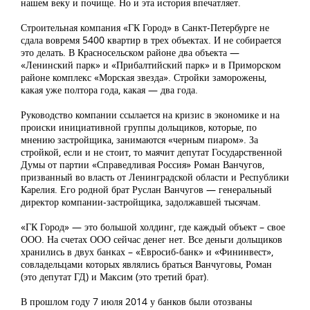
нашем веку и почище. Но и эта история впечатляет.
Строительная компания «ГК Город» в Санкт-Петербурге не
сдала вовремя 5400 квартир в трех объектах. И не собирается
это делать. В Красносельском районе два объекта —
«Ленинский парк» и «Прибалтийский парк» и в Приморском
районе комплекс «Морская звезда». Стройки заморожены,
какая уже полтора года, какая — два года.
Руководство компании ссылается на кризис в экономике и на
происки инициативной группы дольщиков, которые, по
мнению застройщика, занимаются «черным пиаром». За
стройкой, если и не стоит, то маячит депутат Государственной
Думы от партии «Справедливая Россия» Роман Ванчугов,
призванный во власть от Ленинградской области и Республики
Карелия. Его родной брат Руслан Ванчугов — генеральный
директор компании-застройщика, задолжавшей тысячам.
«ГК Город» — это большой холдинг, где каждый объект – свое
ООО. На счетах ООО сейчас денег нет. Все деньги дольщиков
хранились в двух банках – «Евросиб-банк» и «Фининвест»,
совладельцами которых являлись браться Ванчуговы, Роман
(это депутат ГД) и Максим (это третий брат).
В прошлом году 7 июля 2014 у банков были отозваны