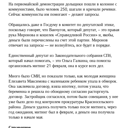
На первомайской демонстрации дольщики пошли в колонне с
коммунистами, было человек 250, шагали и кричали речевки.
Сейчас коммунисты им помогают – делают запросы.
Обращались даже в Госдуму в комитет по депутатской этике,
поскольку говорят, что Ванчугов, который депутат, – это правая
рука Миронова и кошелек «Справедливой России» и, якобы,
деньги были перечислены на счет этой партии. Миронов
отвечает на запросы — не волнуйтесь, все будет в порядке.
Единственный депутат из Законодательного собрания СПб,
который начал помогать, – это Ольга Галкина, она помогла
организовать митинг 21 февраля, она в курсе всех дел.
Много было СМИ, но показали только, как молодая женщина
Елизавета Максимова с маленьким ребенком упала в обморок.
Она заключила договор, взяла ипотеку, потом узнала, что
беременна и решила по обоюдному согласию расторгнуть
договор. Застройщик согласился, потом были совещания, у нее
уже было дело под контролем прокуратуры Красносельского
района. Деньги удалось получить только после митинга, через
год ожидания, митинг был в феврале, а деньги она получила
только в начале мая.
Справочное