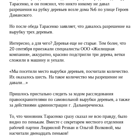
Тарасенко, и он пояснил, что никто никому не давал
разрешения на рубку деревьев возле дома №6 по улице Героев
Даманского.
Но после обеда Тарасенко заявляет, что давалось разрешение на
вырубку трех деревьев.
Интересно, а для чего? Деревья еще не старые. Тем более, что
20 сентября приезжали специалисты ООО «Жилищная
компания», аккуратно, красиво подстригли три дерева, ветки
сложили в машину и уехали.
«Мы посетили место вырубки деревьев, посчитали количество.
Их оказалось шесть. На такое количество мы разрешение не
давали…»
Пришлось пристально следить за ходом расследования
правоохранителями по самовольной вырубки деревьев, а также
за действиями администрации г. Дальнереченска.
То, что чиновник Тарасенко сразу сказал не всю правду, было
видно по пенькам. Вместе с секретарем местного отделения
рабочей партии Людмилой Резван и Ольгой Волковой, мы
насчитали двенадцать пеньков!