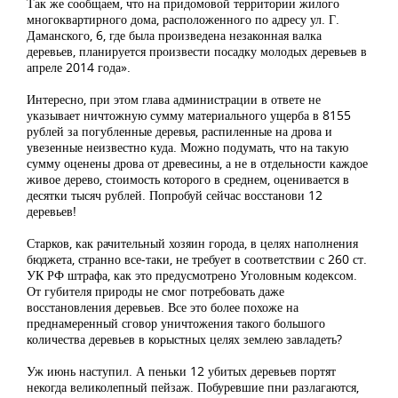
Так же сообщаем, что на придомовой территории жилого
многоквартирного дома, расположенного по адресу ул. Г.
Даманского, 6, где была произведена незаконная валка
деревьев, планируется произвести посадку молодых деревьев в
апреле 2014 года».
Интересно, при этом глава администрации в ответе не
указывает ничтожную сумму материального ущерба в 8155
рублей за погубленные деревья, распиленные на дрова и
увезенные неизвестно куда. Можно подумать, что на такую
сумму оценены дрова от древесины, а не в отдельности каждое
живое дерево, стоимость которого в среднем, оценивается в
десятки тысяч рублей. Попробуй сейчас восстанови 12
деревьев!
Старков, как рачительный хозяин города, в целях наполнения
бюджета, странно все-таки, не требует в соответствии с 260 ст.
УК РФ штрафа, как это предусмотрено Уголовным кодексом.
От губителя природы не смог потребовать даже
восстановления деревьев. Все это более похоже на
преднамеренный сговор уничтожения такого большого
количества деревьев в корыстных целях землею завладеть?
Уж июнь наступил. А пеньки 12 убитых деревьев портят
некогда великолепный пейзаж. Побуревшие пни разлагаются,