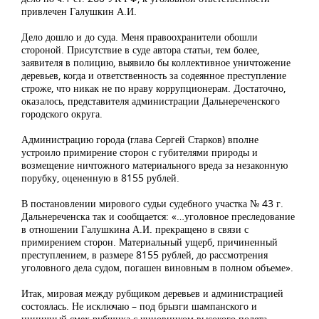
привлечен Галушкин А.И.
Дело дошло и до суда. Меня правоохранители обошли
стороной. Присутствие в суде автора статьи, тем более,
заявителя в полицию, выявило бы коллективное уничтожение
деревьев, когда и ответственность за содеянное преступление
строже, что никак не по нраву коррупционерам. Достаточно,
оказалось, представителя администрации Дальнереченского
городского округа.
Администрацию города (глава Сергей Старков) вполне
устроило примирение сторон с губителями природы и
возмещение ничтожного материального вреда за незаконную
порубку, оцененную в 8155 рублей.
В постановлении мирового судьи судебного участка № 43 г.
Дальнереченска так и сообщается: «…уголовное преследование
в отношении Галушкина А.И. прекращено в связи с
примирением сторон. Материальный ущерб, причиненный
преступлением, в размере 8155 рублей, до рассмотрения
уголовного дела судом, погашен виновным в полном объеме».
Итак, мировая между рубщиком деревьев и администрацией
состоялась. Не исключаю – под брызги шампанского и
циничный смех рубщика с чиновником высокого полета.