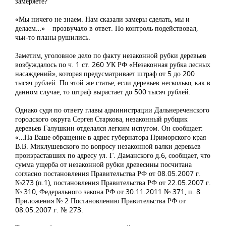
замеряете?
«Мы ничего не знаем. Нам сказали замеры сделать, мы и
делаем…» – прозвучало в ответ. Но контроль подействовал,
чьи-то планы рушились.
Заметим, уголовное дело по факту незаконной рубки деревьев
возбуждалось по ч. 1 ст. 260 УК РФ «Незаконная рубка лесных
насаждений», которая предусматривает штраф от 5 до 200
тысяч рублей. По этой же статье, если деревьев несколько, как в
данном случае, то штраф вырастает до 500 тысяч рублей.
Однако судя по ответу главы администрации Дальнереченского
городского округа Сергея Старкова, незаконный рубщик
деревьев Галушкин отделался легким испугом. Он сообщает:
«…На Ваше обращение в адрес губернатора Приморского края
В.В. Миклушевского по вопросу незаконной валки деревьев
произраставших по адресу ул. Г. Даманского д.6, сообщает, что
сумма ущерба от незаконной рубки древесины посчитана
согласно постановления Правительства РФ от 08.05.2007 г.
№273 (п.1), постановления Правительства РФ от 22.05.2007 г.
№ 310, Федерального закона РФ от 30.11.2011 № 371, п. 8
Приложения № 2 Постановлению Правительства РФ от
08.05.2007 г. № 273.