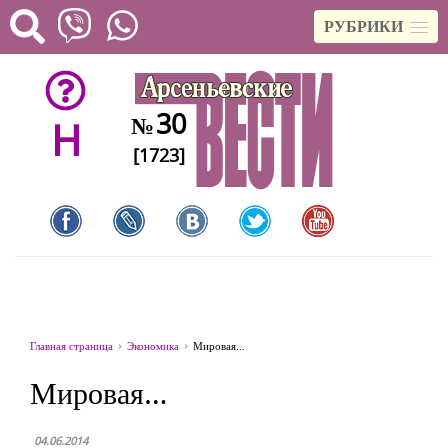
РУБРИКИ
30
№
H
[1723]
Главная страница
Экономика
Мировая…
Мировая…
04.06.2014