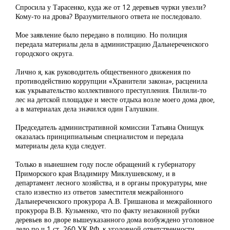
Спросила у Тарасенко, куда же от 12 деревьев чурки увезли?
Кому-то на дрова? Вразумительного ответа не последовало.
Мое заявление было передано в полицию. Но полиция
передала материалы дела в администрацию Дальнереченского
городского округа.
Лично я, как руководитель общественного движения по
противодействию коррупции «Хранители закона», расценила
как укрывательство коллективного преступления. Пилили-то
лес на детской площадке и месте отдыха возле моего дома двое,
а в материалах дела значился один Галушкин.
Председатель административной комиссии Татьяна Онищук
оказалась принципиальным специалистом и передала
материалы дела куда следует.
Только в нынешнем году после обращений к губернатору
Приморского края Владимиру Миклушевскому, и в
департамент лесного хозяйства, и в органы прокуратуры, мне
стало известно из ответов заместителя межрайонного
Дальнереченского прокурора А.В. Гришанова и межрайонного
прокурора В.В. Кузьменко, что по факту незаконной рубки
деревьев во дворе вышеуказанного дома возбуждено уголовное
дело по ч.1 ст. 260 УК РФ, к уголовной ответственности