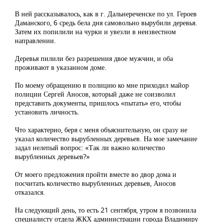
В ней рассказывалось, как в г. Дальнереченске по ул. Героев
Даманского, 6 средь бела дня самовольно вырубили деревья.
Затем их попилили на чурки и увезли в неизвестном
направлении.
Деревья пилили без разрешения двое мужчин, и оба
проживают в указанном доме.
По моему обращению в полицию ко мне приходил майор
полиции Сергей Аносов, который даже не соизволил
представить документы, пришлось «пытать» его, чтобы
установить личность.
Что характерно, беря с меня объяснительную, он сразу не
указал количество вырубленных деревьев. На мое замечание
задал нелепый вопрос: «Так ли важно количество
вырубленных деревьев?»
От моего предложения пройти вместе во двор дома и
посчитать количество вырубленных деревьев, Аносов
отказался.
На следующий день, то есть 21 сентября, утром я позвонила
специалисту отдела ЖКХ администрации города Владимиру