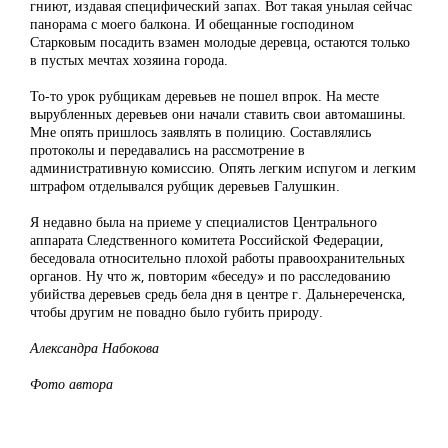
гниют, издавая специфический запах. Вот такая унылая сейчас
панорама с моего балкона. И обещанные господином
Старковым посадить взамен молодые деревца, остаются только
в пустых мечтах хозяина города.
То-то урок рубщикам деревьев не пошел впрок. На месте
вырубленных деревьев они начали ставить свои автомашины.
Мне опять пришлось заявлять в полицию. Составлялись
протоколы и передавались на рассмотрение в
административную комиссию. Опять легким испугом и легким
штрафом отделывался рубщик деревьев Галушкин.
Я недавно была на приеме у специалистов Центрального
аппарата Следственного комитета Российской Федерации,
беседовала относительно плохой работы правоохранительных
органов. Ну что ж, повторим «беседу» и по расследованию
убийства деревьев средь бела дня в центре г. Дальнереченска,
чтобы другим не повадно было губить природу.
Александра Набокова
Фото автора