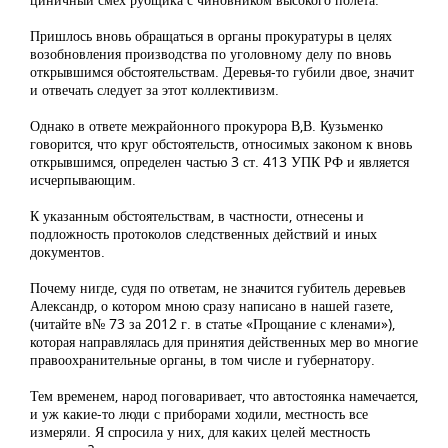
Пришлось вновь обращаться в органы прокуратуры в целях
возобновления производства по уголовному делу по вновь
открывшимся обстоятельствам. Деревья-то губили двое, значит
и отвечать следует за этот коллективизм.
Однако в ответе межрайонного прокурора В,В. Кузьменко
говорится, что круг обстоятельств, относимых законом к вновь
открывшимся, определен частью 3 ст. 413 УПК РФ и является
исчерпывающим.
К указанным обстоятельствам, в частности, отнесены и
подложность протоколов следственных действий и иных
документов.
Почему нигде, судя по ответам, не значится губитель деревьев
Александр, о котором мною сразу написано в нашей газете,
(читайте в№ 73 за 2012 г. в статье «Прощание с кленами»),
которая направлялась для принятия действенных мер во многие
правоохранительные органы, в том числе и губернатору.
Тем временем, народ поговаривает, что автостоянка намечается,
и уж какие-то люди с приборами ходили, местность все
измеряли. Я спросила у них, для каких целей местность