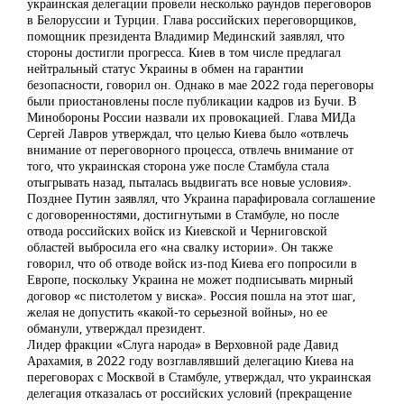
украинская делегации провели несколько раундов переговоров
в Белоруссии и Турции. Глава российских переговорщиков,
помощник президента Владимир Мединский заявлял, что
стороны достигли прогресса. Киев в том числе предлагал
нейтральный статус Украины в обмен на гарантии
безопасности, говорил он. Однако в мае 2022 года переговоры
были приостановлены после публикации кадров из Бучи. В
Минобороны России назвали их провокацией. Глава МИДа
Сергей Лавров утверждал, что целью Киева было «отвлечь
внимание от переговорного процесса, отвлечь внимание от
того, что украинская сторона уже после Стамбула стала
отыгрывать назад, пыталась выдвигать все новые условия».
Позднее Путин заявлял, что Украина парафировала соглашение
с договоренностями, достигнутыми в Стамбуле, но после
отвода российских войск из Киевской и Черниговской
областей выбросила его «на свалку истории». Он также
говорил, что об отводе войск из-под Киева его попросили в
Европе, поскольку Украина не может подписывать мирный
договор «с пистолетом у виска». Россия пошла на этот шаг,
желая не допустить «какой-то серьезной войны», но ее
обманули, утверждал президент.
Лидер фракции «Слуга народа» в Верховной раде Давид
Арахамия, в 2022 году возглавлявший делегацию Киева на
переговорах с Москвой в Стамбуле, утверждал, что украинская
делегация отказалась от российских условий (прекращение