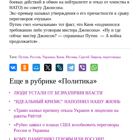
боевых действий в обмен на нейтралитет и отказ от членства в
НАТО) по совету Джонсона.
Экс-премьер называл утверждения о его причастности к срыву
переговоров «чушью».
Путин счел «печальным» тот факт, что Киев «подчинился
требованию либо уговорам мистера Джонсона». «Ну и где
сейчас мистер Джонсон? — спрашивал Путин. — А война
продолжается» .
Теги:
Путин
,
Россия
,
Украина
,
Киев
,
Москва
,
Сергей Лавров
,
переговоры
Еще в рубрике «Политика»
ЛЮДИ УСТАЛИ ОТ БЕЗРАЗЛИЧИЯ ВЛАСТИ
"ИДЕАЛЬНЫЙ КРИЗИС" НАПОЛНИЛ НАШУ ЖИЗНЬ
«Трамп назвал причину отказа Украине в лицензии на
ракеты Patriot
«Рубио заявил о планах США возобновить переговоры
России и Украины
КОМУ ПАМЯТНИК? ГЕРОЯМ ИЛИ РОССИИ?