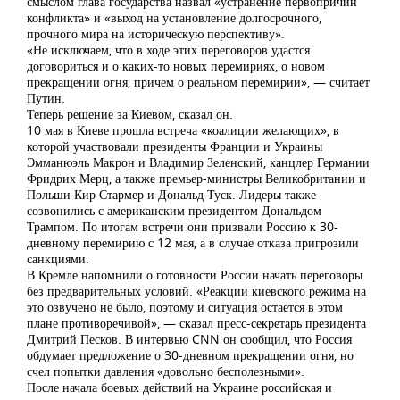
смыслом глава государства назвал «устранение первопричин
конфликта» и «выход на установление долгосрочного,
прочного мира на историческую перспективу».
«Не исключаем, что в ходе этих переговоров удастся
договориться и о каких-то новых перемириях, о новом
прекращении огня, причем о реальном перемирии», — считает
Путин.
Теперь решение за Киевом, сказал он.
10 мая в Киеве прошла встреча «коалиции желающих», в
которой участвовали президенты Франции и Украины
Эмманюэль Макрон и Владимир Зеленский, канцлер Германии
Фридрих Мерц, а также премьер-министры Великобритании и
Польши Кир Стармер и Дональд Туск. Лидеры также
созвонились с американским президентом Дональдом
Трампом. По итогам встречи они призвали Россию к 30-
дневному перемирию с 12 мая, а в случае отказа пригрозили
санкциями.
В Кремле напомнили о готовности России начать переговоры
без предварительных условий. «Реакции киевского режима на
это озвучено не было, поэтому и ситуация остается в этом
плане противоречивой», — сказал пресс-секретарь президента
Дмитрий Песков. В интервью CNN он сообщил, что Россия
обдумает предложение о 30-дневном прекращении огня, но
счел попытки давления «довольно бесполезными».
После начала боевых действий на Украине российская и