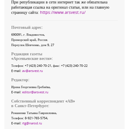
При републикации в сети интернет так же обязательна
работающая ссылка на оригинал статьи, или на главную
страницу сайта:
https://www.arsvest.ru/
Почтовый адрес:
690091
, г.
Владивосток
,
Приморский край
,
Россия
.
Переулок Шевченко
, дом 9, 27
Редакция газеты
«
Арсеньевские вести
»:
Телефон:
+7 (423) 240-70-21
, факс:
+7 (423) 240-70-22
E-mail:
av@arsvest.ru
Редактор:
Ирина Георгиевна Гребнёва,
E-mail:
editor@arsvest.ru
Собственный корреспондент «АВ»
в Санкт-Петербурге:
Романенко Татьяна Гаврииловна,
Телефон: 8-921-765-5754,
E-mail:
rtg@narod.ru