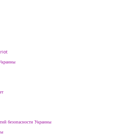
riot
 Украины
ет
нтий безопасности Украины
ны