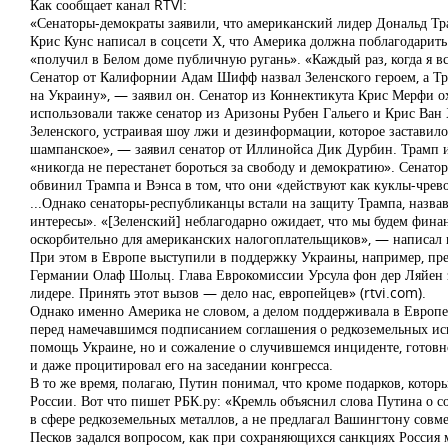
Как сообщает канал RTVI:
«Сенаторы-демократы заявили, что американский лидер Дональд Тр
Крис Кунс написал в соцсети Х, что Америка должна поблагодарить 
«получил в Белом доме публичную ругань». «Каждый раз, когда я в
Сенатор от Калифорнии Адам Шифф назвал Зеленского героем, а Тра
на Украину», — заявил он. Сенатор из Коннектикута Крис Мерфи о
использовали также сенатор из Аризоны Рубен Гальего и Крис Ван
Зеленского, устраивая шоу лжи и дезинформации, которое заставил
шампанское», — заявил сенатор от Иллинойса Дик Дурбин. Трамп и 
«никогда не перестанет бороться за свободу и демократию». Сенат
обвинил Трампа и Вэнса в том, что они «действуют как куклы-чрев
...Однако сенаторы-республиканцы встали на защиту Трампа, назвав 
интересы». «[Зеленский] неблагодарно ожидает, что мы будем фина
оскорбительно для американских налогоплательщиков», — написал 
При этом в Европе выступили в поддержку Украины, например, пр
Германии Олаф Шольц. Глава Еврокомиссии Урсула фон дер Ляйен за
лидере. Принять этот вызов — дело нас, европейцев» (rtvi.com).
Однако именно Америка не словом, а делом поддерживала в Европе
перед намечавшимся подписанием соглашения о редкоземельных иск
помощь Украине, но и сожаление о случившемся инциденте, готовно
и даже процитировал его на заседании конгресса.
В то же время, полагаю, Путин понимал, что кроме подарков, кото
России. Вот что пишет РБК.ру: «Кремль объяснил слова Путина о
в сфере редкоземельных металлов, а не предлагал Вашингтону совм
Песков задался вопросом, как при сохраняющихся санкциях Россия