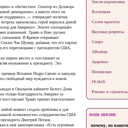
Земля-кормилица
рно» и «бесчестно». Сенатор из Делавэра
довой демократии», а вместо этого он
Вселенная
дую поддержку», — утверждает политик.
Салон красоты
встреча закончилась, герой вернулся домой
 позор для Америки». Эпитет «позорный»
Вкусные рецепты
вают извинений. Трамп и Вэнс ругают
их союзников. В Кремле открывают
Спорт
Сенате Чак Шумер, добавив, что его партия
ед его переговорами с президентом США,
АВтобан
на первое место» и «отстаивает ее
Здоровье
вляя неуважение к президенту. Это
Посиделки
, премьер Испании Педро Санчес и канцлер
 что свободный мир нуждается в новом
Hi-tech
кандал в Овальном кабинете Белого Дома
Ремонт и строитель
не только благодарность Америке за
от пост-письмо Трамп принял благосклонно
в любой момент создать проблемы и для
циальной возможности» сотрудничества США
ВАШЕ МНЕНИЕ
о президента Дмитрий Песков.
ва в нем заинтересована. «Есть огромные
почему, по вашем