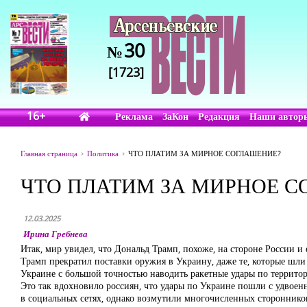
30
№
[1723]
16+
Реклама
ЗаКон
Редакция
Наши автор
Главная страница
Политика
ЧТО ПЛАТИМ ЗА МИРНОЕ СОГЛАШЕНИЕ?
ЧТО ПЛАТИМ ЗА МИРНОЕ С
12.03.2025
Ирина Гребнева
Итак, мир увидел, что Дональд Трамп, похоже, на стороне России и
Трамп прекратил поставки оружия в Украину, даже те, которые шл
Украине с большой точностью наводить ракетные удары по террито
Это так вдохновило россиян, что удары по Украине пошли с удвоенн
в социальных сетях, однако возмутили многочисленных стороннико