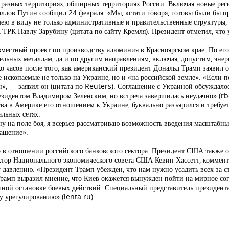
х разных территориях, обширных территориях России. Включая новые рег
ллов Путин сообщил 24 февраля. «Мы, кстати говоря, готовы были бы п
ею в виду не только административные и правительственные структуры,
ГТРК Павлу Зарубину (цитата по сайту Кремля). Президент отметил, что 
местный проект по производству алюминия в Красноярском крае. По его
мельных металлам, да и по другим направлениям, включая, допустим, энер
о часов после того, как американский президент Дональд Трамп заявил 
е ископаемые не только на Украине, но и «на российской земле». «Если п
н», — заявил он (цитата по Reuters). Соглашение с Украиной обсуждало
езидентом Владимиром Зеленским, но встреча завершилась неудачно» (rb
а в Америке его отношением к Украине, буквально разъярился и требуе
альных сетях:
ну на поле боя, я всерьез рассматриваю возможность введения масштабны
лашение».
 в отношении российского банковского сектора. Президент США также о
ктор Национального экономического совета США Кевин Хассетт, коммен
у давлению. «Президент Трамп убежден, что нам нужно усадить всех за 
Трамп выразил мнение, что Киев окажется вынужден пойти на мирное сог
олной остановке боевых действий. Специальный представитель президе
 урегулированию» (lenta.ru).