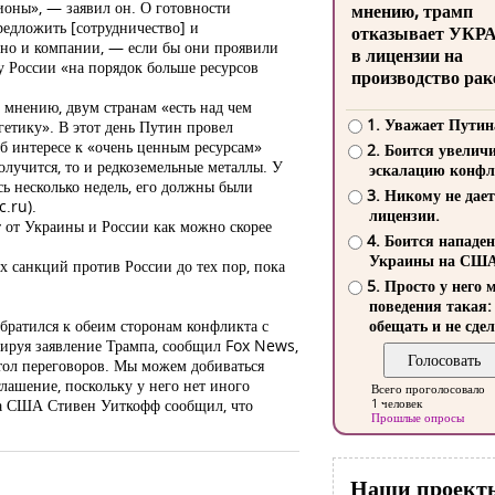
ионы», — заявил он. О готовности
мнению, трамп
редложить [сотрудничество] и
отказывает УКР
 но и компании, — если бы они проявили
в лицензии на
у России «на порядок больше ресурсов
производство рак
 мнению, двум странам «есть над чем
1. Уважает Путин
гетику». В этот день Путин провел
об интересе к «очень ценным ресурсам»
2. Боится увелич
олучится, то и редкоземельные металлы. У
эскалацию конфл
сь несколько недель, его должны были
3. Никому не дает
c.ru).
лицензии.
т от Украины и России как можно скорее
4. Боится нападе
Украины на СШ
х санкций против России до тех пор, пока
5. Просто у него 
поведения такая:
братился к обеим сторонам конфликта с
обещать и не сдел
тируя заявление Трампа, сообщил Fox News,
стол переговоров. Мы можем добиваться
лашение, поскольку у него нет иного
Всего проголосовало
нта США Стивен Уиткофф сообщил, что
1 человек
Прошлые опросы
Наши проект