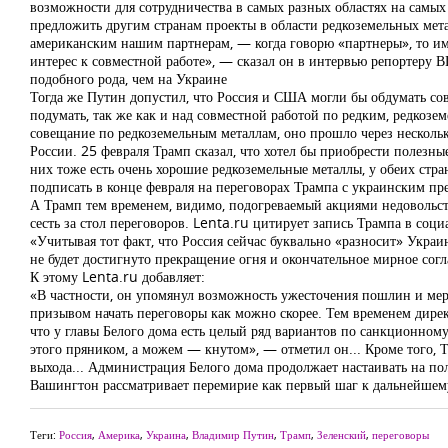
возможности для сотрудничества в самых разных областях на самы
предложить другим странам проекты в области редкоземельных мета
американским нашим партнерам, — когда говорю «партнеры», то им
интерес к совместной работе», — сказал он в интервью репортеру В
подобного рода, чем на Украине
Тогда же Путин допустил, что Россия и США могли бы обдумать сов
подумать, так же как и над совместной работой по редким, редкозе
совещание по редкоземельным металлам, оно прошло через нескольк
России. 25 февраля Трамп сказал, что хотел бы приобрести полезны
них тоже есть очень хорошие редкоземельные металлы, у обеих стра
подписать в конце февраля на переговорах Трампа с украинским пр
А Трамп тем временем, видимо, подогреваемый акциями недовольств
сесть за стол переговоров. Lenta.ru цитирует запись Трампа в соци
«Учитывая тот факт, что Россия сейчас буквально «разносит» Украи
не будет достигнуто прекращение огня и окончательное мирное сог
К этому Lenta.ru добавляет:
«В частности, он упомянул возможность ужесточения пошлин и мер
призывом начать переговоры как можно скорее. Тем временем дире
что у главы Белого дома есть целый ряд вариантов по санкционном
этого пряником, а можем — кнутом», — отметил он... Кроме того, 
выхода... Администрация Белого дома продолжает настаивать на п
Вашингтон рассматривает перемирие как первый шаг к дальнейшему
Теги:
Россия
,
Америка
,
Украина
,
Владимир Путин
,
Трамп
,
Зеленский
,
переговоры