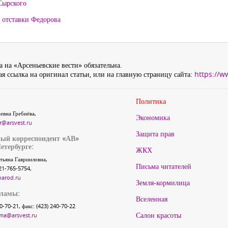
Сырского
 отставки Федорова
 на «Арсеньевские вести» обязательна.
я ссылка на оригинал статьи, или на главную страницу сайта:
https://w
Политика
евна Гребнёва,
Экономика
r@arsvest.ru
Защита прав
ый корреспондент «АВ»
етербурге:
ЖКХ
тьяна Гаврииловна,
Письма читателей
21-765-5754,
narod.ru
Земля-кормилица
кламы:
Вселенная
40-70-21, факс: (423) 240-70-22
Салон красоты
ma@arsvest.ru