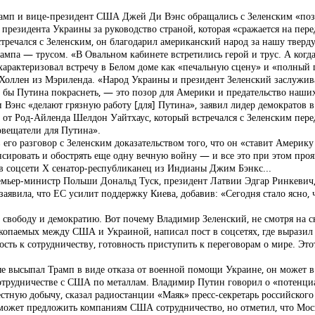
амп и вице-президент США Джей Ди Вэнс обращались с Зеленским «позо
президента Украины за руководство страной, которая «сражается на пере
стречался с Зеленским, он благодарил американский народ за нашу твер
мпа — трусом. «В Овальном кабинете встретились герой и трус. А когда 
характеризовал встречу в Белом доме как «печальную сцену» и «полный
 Холлен из Мэриленда. «Народ Украины и президент Зеленский заслужи
о бы Путина покраснеть, — это позор для Америки и предательство наш
Вэнс «делают грязную работу [для] Путина», заявил лидер демократов в 
ор от Род-Айленда Шелдон Уайтхаус, который встречался с Зеленским пер
овещатели для Путина».
его разговор с Зеленским доказательством того, что он «ставит Америку 
нсировать и обострять еще одну вечную войну — и все это при этом проя
в соцсети Х сенатор-республиканец из Индианы Джим Бэнкс...
емьер-министр Польши Дональд Туск, президент Латвии Эдгар Ринкевич
явила, что ЕС усилит поддержку Киева, добавив: «Сегодня стало ясно,
 свободу и демократию. Вот почему Владимир Зеленский, не смотря на с
опаемых между США и Украиной, написал пост в соцсетях, где выразил 
сть к сотрудничеству, готовность приступить к переговорам о мире. Эт
рые высыпал Трамп в виде отказа от военной помощи Украине, он может 
 сотрудничестве с США по металлам. Владимир Путин говорил о «потен
естную добычу, сказал радиостанции «Маяк» пресс-секретарь российског
 может предложить компаниям США сотрудничество, но отметил, что Моск