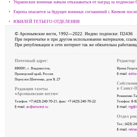
Украинские военные начали отказываться от наград за подписью 
Европа опасается за будущее военных соглашений с Киевом после
ЮБИЛЕЙ ТЕТЬЕГО ОТДЕЛЕНИЯ
© Арсеньевские вести, 1992—2022. Индекс подписки: П2436
При перепечатке и при другом использовании материалов, ссылка
При републикации в сети интернет так же обязательна работающа
Почтовый адрес:
Редактор:
690091
, г.
Владивосток
,
Ирина Георги
Приморский край
,
Россия
.
E-mail:
edito
Переулок Шевченко
, дом 9, 27
Собственн
в Санкт-П
Редакция газеты
«
Арсеньевские вести
»:
Романенко Та
Телефон:
+7 (423) 240-70-21
, факс:
+7 (423) 240-70-22
Телефон: 8-9
E-mail:
av@arsvest.ru
E-mail:
rtg@
Отдел ре
Тел.: (423) 2
E-mail:
rekla