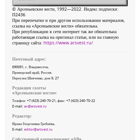
© Арсеньевские вести, 1992—2022. Индекс подписки:
П2436
При перепечатке и при другом использовании материалов,
ссылка на «Арсеньевские вести» обязательна.
При републикации в сети интернет так же обязательна
работающая ссылка на оригинал статьи, или на главную
страницу сайта:
https://www.arsvest.ru/
Почтовый адрес:
690091
, г.
Владивосток
,
Приморский край
,
Россия
.
Переулок Шевченко
, дом 9, 27
Редакция газеты
«
Арсеньевские вести
»:
Телефон:
+7 (423) 240-70-21
, факс:
+7 (423) 240-70-22
E-mail:
av@arsvest.ru
Редактор:
Ирина Георгиевна Гребнёва,
E-mail:
editor@arsvest.ru
Собственный корреспондент «АВ»