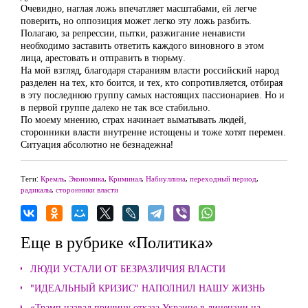
Очевидно, наглая ложь впечатляет масштабами, ей легче
поверить, но оппозиция может легко эту ложь разбить.
Полагаю, за репрессии, пытки, разжигание ненависти
необходимо заставить ответить каждого виновного в этом
лица, арестовать и отправить в тюрьму.
На мой взгляд, благодаря стараниям власти российский народ
разделен на тех, кто боится, и тех, кто сопротивляется, отбирая
в эту последнюю группу самых настоящих пассионариев. Но и
в первой группе далеко не так все стабильно.
По моему мнению, страх начинает выматывать людей,
сторонники власти внутренне истощены и тоже хотят перемен.
Ситуация абсолютно не безнадежна!
Теги:
Кремль
,
Экономика
,
Криминал
,
Набиуллина
,
переходный период
,
радикалы
,
сторонники власти
Еще в рубрике «Политика»
ЛЮДИ УСТАЛИ ОТ БЕЗРАЗЛИЧИЯ ВЛАСТИ
"ИДЕАЛЬНЫЙ КРИЗИС" НАПОЛНИЛ НАШУ ЖИЗНЬ
«Трамп назвал причину отказа Украине в лицензии на