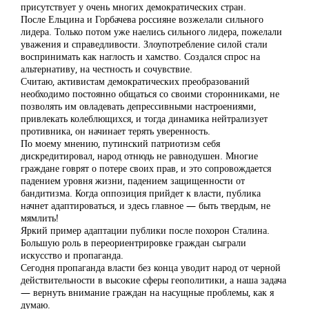
присутствует у очень многих демократических стран.
После Ельцина и Горбачева россияне возжелали сильного
лидера. Только потом уже наелись сильного лидера, пожелали
уважения и справедливости. Злоупотребление силой стали
воспринимать как наглость и хамство. Создался спрос на
альтернативу, на честность и сочувствие.
Считаю, активистам демократических преобразований
необходимо постоянно общаться со своими сторонниками, не
позволять им овладевать депрессивными настроениями,
привлекать колеблющихся, и тогда динамика нейтрализует
противника, он начинает терять уверенность.
По моему мнению, путинский патриотизм себя
дискредитировал, народ отнюдь не равнодушен. Многие
граждане говрят о потере своих прав, и это сопровождается
падением уровня жизни, падением защищенности от
бандитизма. Когда оппозиция прийдет к власти, публика
начнет адаптироваться, и здесь главное — быть твердым, не
мямлить!
Яркий пример адаптации публики после похорон Сталина.
Большую роль в переориентрировке граждан сыграли
искусство и пропаганда.
Сегодня пропаганда власти без конца уводит народ от черной
действительности в высокие сферы геополитики, а наша задача
— вернуть внимание граждан на насущные проблемы, как я
думаю.