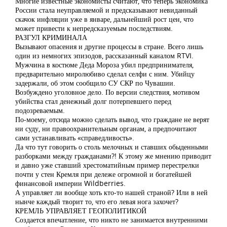
Многие известные экономисты считают, что теперь экономика
России стала неуправляемой и предсказывают невиданный
скачок инфляции уже в январе, дальнейший рост цен, что
может привести к непредсказуемым последствиям.
РАЗГУЛ КРИМИНАЛА
Вызывают опасения и другие процессы в стране. Всего лишь
один из немногих эпизодов, рассказанный каналом RTVI.
Мужчина в костюме Деда Мороза убил предпринимателя,
предварительно миролюбиво сделал селфи с ним. Убийцу
задержали, об этом сообщило СУ СКР по Чувашии.
Возбуждено уголовное дело. По версии следствия, мотивом
убийства стал денежный долг потерпевшего перед
подозреваемым.
По-моему, отсюда можно сделать вывод, что граждане не верят
ни суду, ни правоохранительным органам, а предпочитают
сами устанавливать «справедливость».
Да что тут говорить о столь мелочных и ставших обыденными
разборками между гражданами?! К этому же мнению приводит
и давно уже ставший хрестоматийным пример перестрелки
почти у стен Кремля при дележе огромной и богатейшей
финансовой империи Wildberries.
А управляет ли вообще хоть кто-то нашей страной? Или в ней
нынче каждый творит то, что его левая нога захочет?
КРЕМЛЬ УПРАВЛЯЕТ ГЕОПОЛИТИКОЙ
Создается впечатление, что никто не занимается внутренними