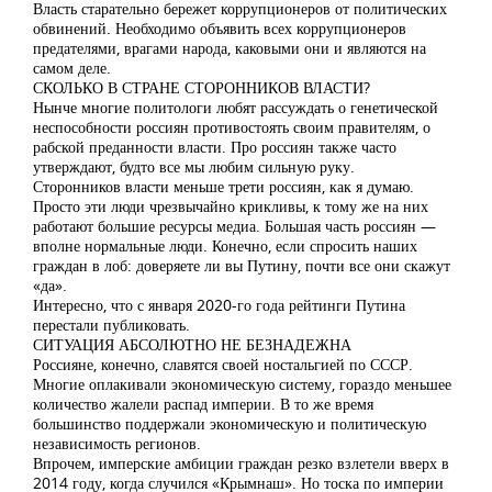
Власть старательно бережет коррупционеров от политических
обвинений. Необходимо объявить всех коррупционеров
предателями, врагами народа, каковыми они и являются на
самом деле.
СКОЛЬКО В СТРАНЕ СТОРОННИКОВ ВЛАСТИ?
Нынче многие политологи любят рассуждать о генетической
неспособности россиян противостоять своим правителям, о
рабской преданности власти. Про россиян также часто
утверждают, будто все мы любим сильную руку.
Сторонников власти меньше трети россиян, как я думаю.
Просто эти люди чрезвычайно крикливы, к тому же на них
работают большие ресурсы медиа. Большая часть россиян —
вполне нормальные люди. Конечно, если спросить наших
граждан в лоб: доверяете ли вы Путину, почти все они скажут
«да».
Интересно, что с января 2020-го года рейтинги Путина
перестали публиковать.
СИТУАЦИЯ АБСОЛЮТНО НЕ БЕЗНАДЕЖНА
Россияне, конечно, славятся своей ностальгией по СССР.
Многие оплакивали экономическую систему, гораздо меньшее
количество жалели распад империи. В то же время
большинство поддержали экономическую и политическую
независимость регионов.
Впрочем, имперские амбиции граждан резко взлетели вверх в
2014 году, когда случился «Крымнаш». Но тоска по империи