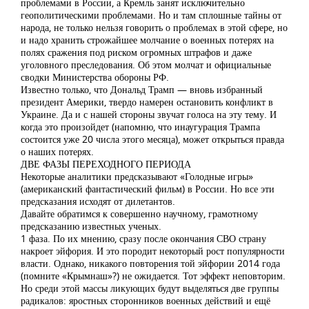
проблемами в России, а Кремль занят исключительно
геополитическими проблемами. Но и там сплошные тайны от
народа, не только нельзя говорить о проблемах в этой сфере, но
и надо хранить строжайшее молчание о военных потерях на
полях сражения под риском огромных штрафов и даже
уголовного преследования. Об этом молчат и официальные
сводки Министерства обороны РФ.
Известно только, что Дональд Трамп — вновь избранный
президент Америки, твердо намерен остановить конфликт в
Украине. Да и с нашей стороны звучат голоса на эту тему. И
когда это произойдет (напомню, что инаугурация Трампа
состоится уже 20 числа этого месяца), может открыться правда
о наших потерях.
ДВЕ ФАЗЫ ПЕРЕХОДНОГО ПЕРИОДА
Некоторые аналитики предсказывают «Голодные игры»
(американский фантастический фильм) в России. Но все эти
предсказания исходят от дилетантов.
Давайте обратимся к совершенно научному, грамотному
предсказанию известных ученых.
1 фаза. По их мнению, сразу после окончания СВО страну
накроет эйфория. И это породит некоторый рост популярности
власти. Однако, никакого повторения той эйфории 2014 года
(помните «Крымнаш»?) не ожидается. Тот эффект неповторим.
Но среди этой массы ликующих будут выделяться две группы
радикалов: яростных сторонников военных действий и ещё