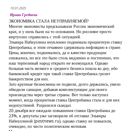
10.01.2025
Ирина Гребнева
ЭКОНОМИКА СТАЛА НЕУПРАВЛЯЕМОЙ?
Многие экономисты предсказывали России экономический
крах, и у нихъ были на то основания. Но россияне просто
виртуозно справились с этой ситуацией.
Эльвира Набиуллина неуклонно поднимала процентную ставку
Центробанка, и этим отчаянно сдерживала инфляцию в стране.
Цены, конечно, поднимались, да и качество продукции
снижалось, но все это было столь медленно и постепенно, что
наш терпеливый народ открыто не возмущался. Однако
большая часть мелкого и среднего бизнеса пошла ко дну, ибо
банковский кредит при такой ставке Центробанка грозит
банкротством для них.
Зато крупные бизнесмены не подвели, долго держались, умело
обходили санкции, добывая комплектующие для своего
производства через третьи страны. Вот только наступил
момент, когда процентная ставка Центробанка стала и для них
недопустимой. Разразился скандал.
20 декабря все ожидали повышения ставки Центробанка до
23%, и депутаты уже заговорили об отставке Эльвиры
Набиуллиной (postnews.ru), однако ставку не повысили,
очевидно, по чисто политическим мотивам.