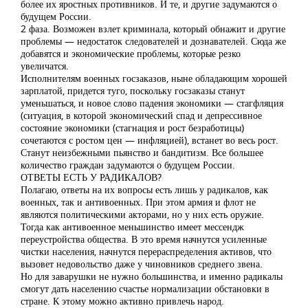
более их яростных противников. И те, и другие задумаются о
будущем России.
2 фаза. Возможен взлет криминала, который обнажит и другие
проблемы — недостаток следователей и дознавателей. Сюда же
добавятся и экономические проблемы, которые резко
увеличатся.
Исполнителям военных госзаказов, ныне обладающим хорошей
зарплатой, придется туго, поскольку госзаказы станут
уменьшаться, и новое слово падения экономики — стагфляция
(ситуация, в которой экономический спад и депрессивное
состояние экономики (стагнация и рост безработицы)
сочетаются с ростом цен — инфляцией), встанет во весь рост.
Станут неизбежными пьянство и бандитизм. Все большее
количество граждан задумаются о будущем России.
ОТВЕТЫ ЕСТЬ У РАДИКАЛОВ?
Полагаю, ответы на их вопросы есть лишь у радикалов, как
военных, так и антивоенных. При этом армия и флот не
являются политическими акторами, но у них есть оружие.
Тогда как антивоенное меньшинство имеет мессендж
переустройства общества. В это время начнутся усиленные
чистки населения, начнутся перераспределения активов, что
вызовет недовольство даже у чиновников среднего звена.
Но для заварушки не нужно большинства, и именно радикалы
смогут дать населению счастье нормализации обстановки в
стране. К этому можно активно привлечь народ.