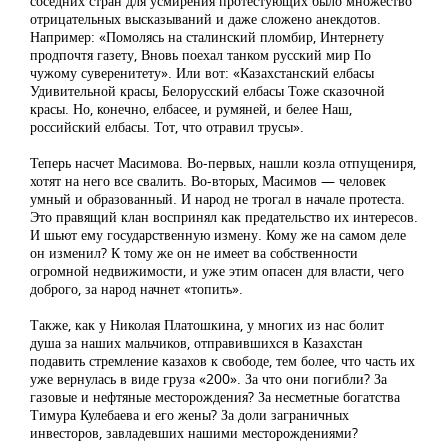
соседних стран для усмирения протестующих было множество
отрицательных высказываний и даже сложено анекдотов.
Например: «Помолясь на сталинский пломбир, Интернету
продпочтя газету, Вновь поехал танком русский мир По
чужому суверенитету». Или вот: «Казахстанский елбасы
Удивительной красы, Белорусский елбасы Тоже сказочной
красы. Но, конечно, елбасее, и румяней, и белее Наш,
российский елбасы. Тот, что отравил трусы».
Теперь насчет Масимова. Во-первых, нашли козла отпущениря,
хотят на него все свалить. Во-вторых, Масимов — человек
умный и образованный. И народ не трогал в начале протеста.
Это правящий клан воспринял как предательство их интересов.
И шьют ему государственную измену. Кому же на самом деле
он изменил? К тому же он не имеет ва собственности
огромной недвижимости, и уже этим опасен для власти, чего
доброго, за народ начнет «топить».
Также, как у Николая Платошкина, у многих из нас болит
душа за наших мальчиков, отправившихся в Казахстан
подавить стремление казахов к свободе, тем более, что часть их
уже вернулась в виде груза «200». За что они погибли? За
газовые и нефтяные месторождения? За несметные богатства
Тимура Кулебаева и его жены? За доли заграничных
инвесторов, завладевших нашими месторождениями?