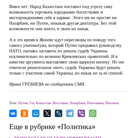
Вовсе нет. Народ Казахстана поставил под угрозу саму
возможность торговать народными богатствами и
месторождениями себе в карман. Этого им не простят ни
Назарбаев, ни Путин, никакая другая диктатура. Без этой
возможности они никто, и звать их никак.
А в это время в Женеве идут переговоры по поводу того
самого ультиматума, который Путин предъявил руководству
НАТО, пытаясь заставить их решать судьбу Украины
исключительно по велению Кремлевских правителей. И в
качестве аргумента выставляют свою ядерную кнопку. Но им
ответили решительное «нет», судьбу Украины будут решать
только с участием самой Украины, но никак не за её спиной.
Ирина ГРЕБНЕВА по сообщениям СМИ.
Теги:
Путин
,
Газ
,
Казахстан
,
Восстание
,
Назарбаев
,
Платошкин
,
Масимов
Еще в рубрике «Политика»