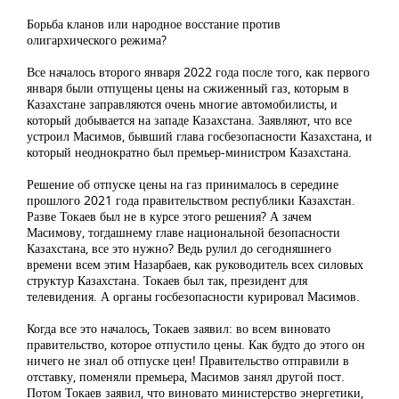
Борьба кланов или народное восстание против
олигархического режима?
Все началось второго января 2022 года после того, как первого
января были отпущены цены на сжиженный газ, которым в
Казахстане заправляются очень многие автомобилисты, и
который добывается на западе Казахстана. Заявляют, что все
устроил Масимов, бывший глава госбезопасности Казахстана, и
который неоднократно был премьер-министром Казахстана.
Решение об отпуске цены на газ принималось в середине
прошлого 2021 года правительством республики Казахстан.
Разве Токаев был не в курсе этого решения? А зачем
Масимову, тогдашнему главе национальной безопасности
Казахстана, все это нужно? Ведь рулил до сегодняшнего
времени всем этим Назарбаев, как руководитель всех силовых
структур Казахстана. Токаев был так, президент для
телевидения. А органы госбезопасности курировал Масимов.
Когда все это началось, Токаев заявил: во всем виновато
правительство, которое отпустило цены. Как будто до этого он
ничего не знал об отпуске цен! Правительство отправили в
отставку, поменяли премьера, Масимов занял другой пост.
Потом Токаев заявил, что виновато министерство энергетики,