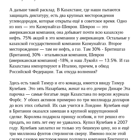
А дальше такой расклад. В Казахстане, где наши пытаются
защищать диктатуру, есть два крупных месторождения
углеводородов, которые открыты ещё в советское время. Одно
из них — это Казмунайгаз-Шеврон. Шеврон — это
американская компания, она добывает почти всю казахскую
нефть. 75% акций в это компании у американцев. Остальные у
казахской государственной компании Казмунайгаз. Второе
месторождение — там не нефть, а газ. Там 30% - Бритишгаз
(Британия), 30% - итальянская компания, Шеврон
(американская компания) -18%, и наш Лукойл — 13.5%. И газ
Казахстана импортируют в Италию, причем, в обход
Российской Федерации. Так откуда волнения?
Здесь есть такой Тимур и его команда, имеется ввиду Тимур
Кулебаев. Это зять Назарбаева, женат на его дочери Динаре Эта
парочка — самые богатые люди Казахстана по версии журнала
Форбс. У обоих активов примерно по три миллиарда долларов
до всех этих событий. Их сын учится в Лондоне. Кулебаев ещё
в Британии оказался замешан в крупной коррупционной
сделке. Королева подарила принцу особняк, и тот решил его
продать, но пять лет ему не удавалось. Купил Кулебаев в 2007
году. Кулебаев заплатил не только эту бешеную цену, но и ещё
три миллиона фунтов стерлингов сверху. Именно после этой
сделки газовое месторождение получила компания Бритишгаз.