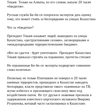
Токаев. Только на Алматы, по его словам, напали 20 тысяч
«бандитов».
Русская служба Би-би-си попросила экспертов дать оценку
тому, кто может стоять за беспорядками на улицах Казахстана.
Что за «бандиты»?
Президент Токаев называет людей, вышедших на улицы
Казахстана, «деструктивными силами», заговорщиками и
«международными террористическими бандами».
«Кто не сдастся - будет уничтожен». Президент Казахстана
Токаев приказал стрелять на поражение, протесты стихают
Но опрошенные Би-би-си эксперты подвергают сомнению
слова политика».
Поскольку не только Платошкин не поверил в 20 тысяч
наемных террористов, пришедших в Казахстан наводить
беспорядки, власти представили такого «наемника» на ТВ,
жутко избитого и признающего свою вину явно под
воздействием пыток. Но тут друзья и знакомые признали в
задержанном известного киргизского музыканта Викрама
Рузахунова, который часто гастролировал в Казахстане.