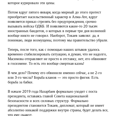
которое курировало эти цены.
Потом вдруг пятого января, когда мирный до этого протест
приобретает насильственный характер в Алма-Ате, вдруг
появляется приказ стрелять без предупреждения, срочно
вызывать войска ОДКБ. И появляются какие-то 20 тысяч
иностранных бандитов, о которых в первые три дня волнений
вообще никто не говорил. Наоборот, Токаев заявлял: да, я
понимаю, люди возмущены, поэтому мы правительство убрали.
Теперь, после того, как с помощью наших штыков удалось
временно стабилизировать ситуацию, я думаю, что не надолго,
Масимова отправляют не просто в отставку, нет, его обвиняют
в госизмене. То есть это вообще смертная казнь!
В чем дело? Почему его обвинили именно сейчас, а не 2-го
или 3-го числа? Борьба кланов — это просто фигня. Есть
борьба за бабки.
В начале 2019 года Назарбаев формально уходит с поста
президента, оставаясь главой Совета национальной
безопасности и всех силовых структур. Формально
президентом становится Токаев, дипломат, который не имеет
абсолютно никакой поддержки внутри страны, будет делать все,
что ему скажут.