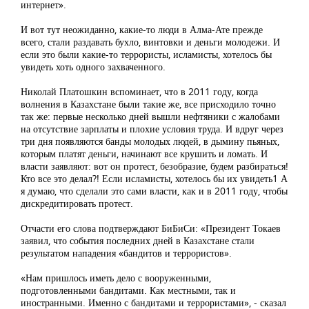
интернет».
И вот тут неожиданно, какие-то люди в Алма-Ате прежде
всего, стали раздавать бухло, винтовки и деньги молодежи. И
если это были какие-то террористы, исламисты, хотелось бы
увидеть хоть одного захваченного.
Николай Платошкин вспоминает, что в 2011 году, когда
волнения в Казахстане были такие же, все присходило точно
так же: первые несколько дней вышли нефтяники с жалобами
на отсутствие зарплаты и плохие условия труда. И вдруг через
три дня появляются банды молодых людей, в дымину пьяных,
которым платят деньги, начинают все крушить и ломать. И
власти заявляют: вот он протест, безобразие, будем разбираться!
Кто все это делал?! Если исламисты, хотелось бы их увидеть1 А
я думаю, что сделали это сами власти, как и в 2011 году, чтобы
дискредитировать протест.
Отчасти его слова подтверждают БиБиСи: «Президент Токаев
заявил, что события последних дней в Казахстане стали
результатом нападения «бандитов и террористов».
«Нам пришлось иметь дело с вооруженными,
подготовленными бандитами. Как местными, так и
иностранными. Именно с бандитами и террористами», - сказал