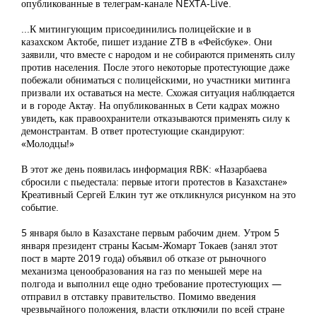
опубликованные в телеграм-канале NEXTA-Live.
...К митингующим присоединились полицейские и в
казахском Актобе, пишет издание ZTB в «Фейсбуке». Они
заявили, что вместе с народом и не собираются применять силу
против населения. После этого некоторые протестующие даже
побежали обниматься с полицейскими, но участники митинга
призвали их оставаться на месте. Схожая ситуация наблюдается
и в городе Актау. На опубликованных в Сети кадрах можно
увидеть, как правоохранители отказываются применять силу к
демонстрантам. В ответ протестующие скандируют:
«Молодцы!»
В этот же день появилась информация RBK: «Назарбаева
сбросили с пьедестала: первые итоги протестов в Казахстане»
Креативный Сергей Елкин тут же откликнулся рисунком на это
событие.
5 января было в Казахстане первым рабочим днем. Утром 5
января президент страны Касым-Жомарт Токаев (занял этот
пост в марте 2019 года) объявил об отказе от рыночного
механизма ценообразования на газ по меньшей мере на
полгода и выполнил еще одно требование протестующих —
отправил в отставку правительство. Помимо введения
чрезвычайного положения, власти отключили по всей стране