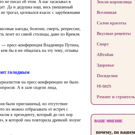
о не писал об этом. А нас засасывал в
Земля-кормилица
ит. Да и дедушка наш, весь увешанный
 не трогал, целовался взасос с зарубежными
Вселенная
Салон красоты
нсовые наезды, болезни, смерть, репрессии,
Вкусные рецепты
уть лезет из самой столицы, даже из Кремля.
Спорт
ли — пресс-конференция Владимира Путина,
 кем бы я ни общалась на эту тему, отзывы
АВтобан
Здоровье
дают голодным
Посиделки
журналистов на пресс-конференции не было.
Hi-tech
опросов. А в зале сидели лица,
Ремонт и строитель
ния были приглашены), но отсутствие
что их можно отбрасывать от встреч с
росом к президенту, который до сих пор
и», в которой она повторила древний лозунг
ВАШЕ МНЕНИЕ
почему, по вашем