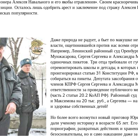
онера Алексея Навального и его якобы отравления». Своим красноречи
озиции. Осталось лишь одобрить арест и заключение под стражу Алексея 
исках популярности.
Даже природа не радует, а бьет по макушке 
власти, ощетинившейся против нас всеми отр
Например, Ленинский районный суд Оренбург
Мунжасарова, Сергея Сергеева и Александра 
одиночных пикетов. Три отца требовали от гу
отремонтировать школы и детсады, в которых
проигнорировал статью 31 Конституции РФ, 
собираться на пикеты. Депутата заксобрания
членов КПРФ Сергея Сергеева и Александра 
ответственности за проведение публичного м
(часть 2 статьи 20.2 КоАП РФ). Районный су
и Максимова на 20 тыс. руб., а Сергеева — на
и здоровье собственных детей!
Но более всего возмутил новый приговор Юр
дали ученому историку в возрасте 65 лет. Е
порнографии, развратных действиях и хранен
безосновательны, но и само наказание даже за