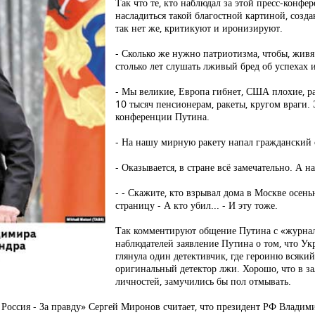
Так что те, кто наблюдал за этой пресс-конфе
насладиться такой благостной картиной, созд
так нет же, критикуют и иронизируют.
- Сколько же нужно патриотизма, чтобы, живя
столько лет слушать лживый бред об успехах 
- Мы великие, Европа гибнет, США плохие, ра
10 тысяч пенсионерам, ракеты, кругом враги.
конференции Путина.
- На нашу мирную ракету напал гражданский 
- Оказывается, в стране всё замечательно. А на
- - Скажите, кто взрывал дома в Москве осень
страницу - А кто убил... - И эту тоже.
Так комментируют общение Путина с «журна
наблюдателей заявление Путина о том, что У
глянула один детективчик, где героиню всякий 
оригинальный детектор лжи. Хорошо, что в з
личностей, замучились бы пол отмывать.
Россия - За правду» Сергей Миронов считает, что президент РФ Влади