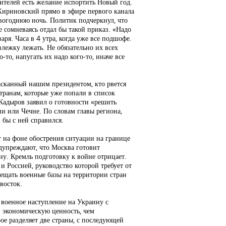
ителей есть желание испортить Новый год.
ириновский прямо в эфире первого канала
овогоднюю ночь. Политик подчеркнул, что
е сомневаясь отдал бы такой приказ. «Надо
аря. Часа в 4 утра, когда уже все подшофе.
т влежку лежать. Не обязательно их всех
-то, напугать их надо кого-то, иначе все
сканный нашим президентом, кто рвется
транам, которые уже попали в список
 Кадыров заявил о готовности «решить
и или Чечне. По словам главы региона,
 бы с ней справился.
т на фоне обострения ситуации на границе
дупреждают, что Москва готовит
у. Кремль подготовку к войне отрицает.
 Россией, руководство которой требует от
змещать военные базы на территории стран
восток.
 военное наступление на Украину с
и экономическую ценность, чем
ое разделяет две страны, с последующей