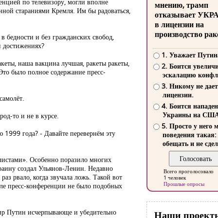
ренцией по телевизору, могли вполне
мнению, трамп
анной стараниями Кремля. Им бы радоваться,
отказывает УКР
в лицензии на
производство рак
 в бедности и без гражданских свобод,
и достижениях?
1. Уважает Путин
кеты, наша вакцина лучшая, ракеты ракеты,
2. Боится увелич
 Это было полное содержание пресс-
эскалацию конфл
3. Никому не дает
лицензии.
самолёт.
4. Боится нападе
Украины на СШ
род-то и не в курсе.
5. Просто у него 
ю 1999 года? - Давайте перевернём эту
поведения такая:
обещать и не сдел
листами». Особенно поразило многих
краину создал Ульянов-Ленин. Недавно
Всего проголосовало
раз рвало, когда звучала ложь. Такой вот
1 человек
Прошлые опросы
але пресс-конференции не было подобных
мир Путин исчерпывающе и убедительно
Наши проект