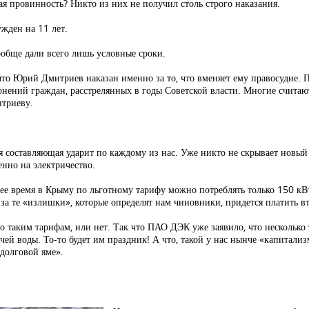
я провинность? Никто из них не получил столь строго наказания.
жден на 11 лет.
ообще дали всего лишь условные сроки.
что Юрий Дмитриев наказан именно за то, что вменяет ему правосудие.
ронений граждан, расстрелянных в годы Советской власти. Многие считаю
итриеву.
я составляющая ударит по каждому из нас. Уже никто не скрывает новы
енно на электричество.
щее время в Крыму по льготному тарифу можно потреблять только 150 к
за те «излишки», которые определят нам чиновники, придется платить в
 по таким тарифам, или нет. Так что ПАО ДЭК уже заявило, что несколько
рячей воды. То-то будет им праздник! А что, такой у нас нынче «капитали
«долговой яме».