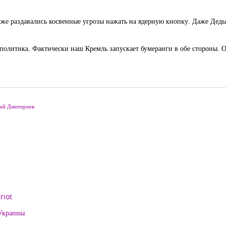
 уже раздавались косвенные угрозы нажать на ядерную кнопку. Даже Дед
 политика. Фактически наш Кремль запускает бумеранги в обе стороны. Ос
ий Дмитириев
riot
 Украины