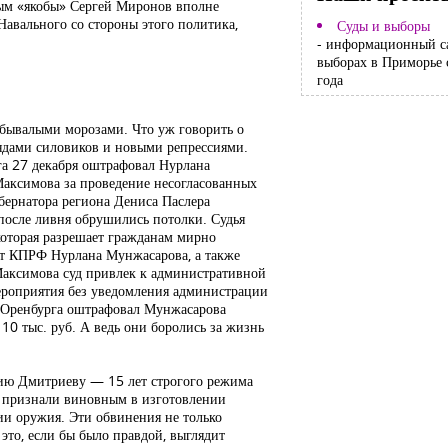
вым «якобы» Сергей Миронов вполне
Навального со стороны этого политика,
Суды и выборы
- информационный с
выборах в Приморье 
года
небывалыми морозами. Что уж говорить о
ядами силовиков и новыми репрессиями.
а 27 декабря оштрафовал Нурлана
Максимова за проведение несогласованных
бернатора региона Дениса Паслера
 после ливня обрушились потолки. Судья
которая разрешает гражданам мирно
 от КПРФ Нурлана Мунжасарова, а также
Максимова суд привлек к административной
ероприятия без уведомления администрации
д Оренбурга оштрафовал Мунжасарова
 10 тыс. руб. А ведь они боролись за жизнь
ию Дмитриеву — 15 лет строгого режима
го признали виновным в изготовлении
ии оружия. Эти обвинения не только
 это, если бы было правдой, выглядит