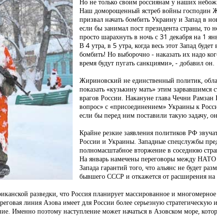
Но не только своим россиянам у наших небож
Наш доморощенный ястреб войны господин Ж
призвал начать бомбить Украину и Запад в н
если бы занимал пост президента страны, то н
просто шарахнуть в ночь с 31 декабря на 1 янв
В 4 утра, в 5 утра, когда весь этот Запад буде
бомбить! Но выборочно - наказать их надо кого
время будут пугать санкциями», - добавил он.
Жириновский не единственный политик, обла
показать «кузькину мать» этим зарвавшимся с
врагов России. Накануне глава Чечни Рамзан
вопрос» с «присоединением» Украины к Росси
если бы перед ним поставили такую задачу, он
Крайне резкие заявления политиков РФ звуча
России и Украины. Западные спецслужбы пре
полномасштабное вторжение в соседнюю стран
На январь намечены переговоры между НАТО и
Запада гарантий того, что альянс не будет ра
бывшего СССР и откажется от расширения на 
иканской разведки, что Россия планирует массированное и многомерное
ереговая линия Азова имеет для России более серьезную стратегическую 
е. Именно поэтому наступление может начаться в Азовском море, котор