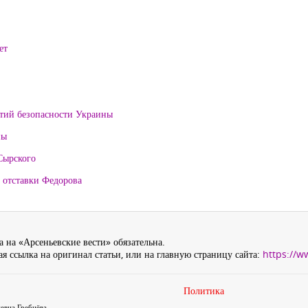
ет
нтий безопасности Украины
ны
Сырского
 отставки Федорова
 на «Арсеньевские вести» обязательна.
я ссылка на оригинал статьи, или на главную страницу сайта:
https://w
Политика
евна Гребнёва,