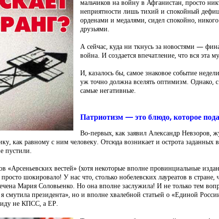
мальчиков на войну в Афганистан, просто никт
неприятности лишь тихий и спокойный дефиц
орденами и медалями, сидел спокойно, никого
друзьями.
А сейчас, куда ни ткнусь за новостями — фина
война. И создается впечатление, что вся эта м
И, казалось бы, самое знаковое событие неде
уж точно должна вселять оптимизм. Однако, с
самые негативные.
Патриотизм — это блюдо, которое по
Во-первых, как заявил Александр Невзоров, 
ику, как равному с ним человеку. Отсюда возникает и острота заданных в
е пустили.
тов «Арсеньевских вестей» (хотя некоторые вполне провинциальные изда
росто шокировало! У нас что, столько нобелевских лауреатов в стране, 
ечена Мария Соловьенко. Но она вполне заслужила! И не только тем воп
я смутила президента», но и вполне хвалебной статьей о «Единой Росси
виду не КПСС, а ЕР.