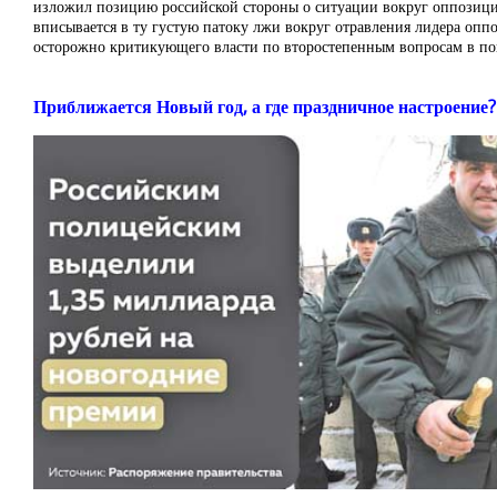
изложил позицию российской стороны о ситуации вокруг оппозици
вписывается в ту густую патоку лжи вокруг отравления лидера опп
осторожно критикующего власти по второстепенным вопросам в по
Приближается Новый год, а где праздничное настроение?