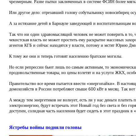
чрезмерным. Разве пытки заключенных в системе ФСИН более мягка
Или другое дело: отрезавший голову собутыльнику новосибирец осу
А за истязание детей в Барнауле заведующей и воспитательницам в
Так что ни один здравомыслящий человек не может поверить в то, 
чекистская власть не может простить ему раскрытие массовых захо
агентов КГБ и сейчас находятся у власти, потому и мстят Юрию Дм
К тому же они и теперь готовят населению братские могилы.
Но если репрессии бьют лишь по самым активным, то экономическа
продовольственные товары, но цены взлетят и на услуги ЖКХ, особ
Правительство все время пытается ввести «энергопайки». В настоя
домохозяйств в России потребляют свыше 600 кВт в месяц. Так вот 
А между тем энергетиков не волнует, есть ли у нас деньги платить
электроэнергию, будут встречать этот Новый год без света и без го
доступен, солидная часть населения будет сидеть в этот праздник в 
Ястребы войны подняли головы