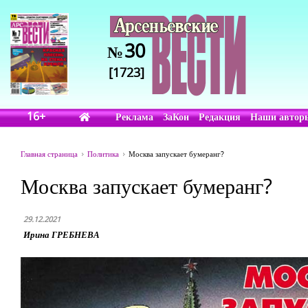
30
№
[1723]
16+
Реклама
ЗаКон
Редакция
Наши автор
Главная страница
Политика
Москва запускает бумеранг?
Москва запускает бумеранг?
29.12.2021
Ирина ГРЕБНЕВА