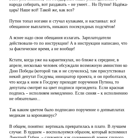
народа собирать, вот раздавать – не умеет… Но Путин! Надёжа-
царь! Наше всё! Такой же, как все?
Путин топал ногами и стучал кулаками, и настаивал: всё
обещанное выплатить, никаких посекундных подсчётов!
А яснее надо свои обещания излагать. Зарплатодатели
действовали-то по инструкции! А в инструкции написано, что
за фактическое время, а не вообще!
Кстати, когда уже на карантикулах, но ближе к середине, в
апреле, несколько человек обсуждали возможную амнистию ко
Дню Победы (которой так и не случилось), там присутствовал
некий депутат Госдумы, инициатор проекта, и он проболтался,
что когда к ним в Госдуму приходят поручения Путина, то
депутаты смотрят на цвет подписи президента. Если красная
подпись – исполняем немедленно. Если синяя – к исполнению
не обязательно…
Так каким цветом было подписано поручение о допвыплатах
медикам за коронавирус?
В общем, понятно: вертикаль превратилась в плато. В лучшем
случае. В худшем – воспользуемся образом, который вспомнил
Дмитрий Губин, – сдувается, как соломенный домик глупого