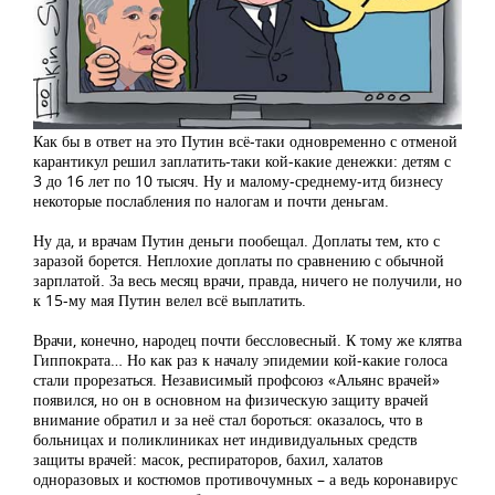
Как бы в ответ на это Путин всё-таки одновременно с отменой
карантикул решил заплатить-таки кой-какие денежки: детям с
3 до 16 лет по 10 тысяч. Ну и малому-среднему-итд бизнесу
некоторые послабления по налогам и почти деньгам.
Ну да, и врачам Путин деньги пообещал. Доплаты тем, кто с
заразой борется. Неплохие доплаты по сравнению с обычной
зарплатой. За весь месяц врачи, правда, ничего не получили, но
к 15-му мая Путин велел всё выплатить.
Врачи, конечно, народец почти бессловесный. К тому же клятва
Гиппократа… Но как раз к началу эпидемии кой-какие голоса
стали прорезаться. Независимый профсоюз «Альянс врачей»
появился, но он в основном на физическую защиту врачей
внимание обратил и за неё стал бороться: оказалось, что в
больницах и поликлиниках нет индивидуальных средств
защиты врачей: масок, респираторов, бахил, халатов
одноразовых и костюмов противочумных – а ведь коронавирус