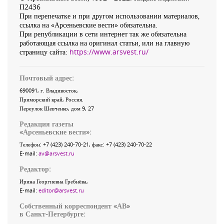
П2436
При перепечатке и при другом использовании материалов,
ссылка на «Арсеньевские вести» обязательна.
При републикации в сети интернет так же обязательна
работающая ссылка на оригинал статьи, или на главную
страницу сайта:
https://www.arsvest.ru/
Почтовый адрес:
690091
, г.
Владивосток
,
Приморский край
,
Россия
.
Переулок Шевченко
, дом 9, 27
Редакция газеты
«
Арсеньевские вести
»:
Телефон:
+7 (423) 240-70-21
, факс:
+7 (423) 240-70-22
E-mail:
av@arsvest.ru
Редактор:
Ирина Георгиевна Гребнёва,
E-mail:
editor@arsvest.ru
Собственный корреспондент «АВ»
в Санкт-Петербурге: