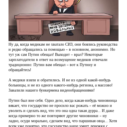
Ну да, когда медикам не хватало СИЗ, они боялись руководства
и редко обращались за помощью – в основном, анонимно. Но
тут уж сам Путин обещал! Выходит – врал? Некоторые
зарплатодатели в ответ на возмущение медиков отвечали
традиционно: Путин вам обещал – вот к Путину и
обращайтесь!
А медики взяли и обратились. И не из одной какой-нибудь
больницы, и не из одного какого-нибудь региона, а массово!
Завалили нашего бункермена видеообращениями!
Путин был вне себя. Одно дело, когда какая-нибудь чиновница
вякает, что государство не просило вас рожать – её можно и
уволить и сделать вид, что это она одна такая дурра… И даже
когда примерно то же повторяют другие чиновники – ну
ладно, осуди морально, сделаем вид, что паршивая овца… Хотя
всем уже понятно, что государство наше умеет денежки с