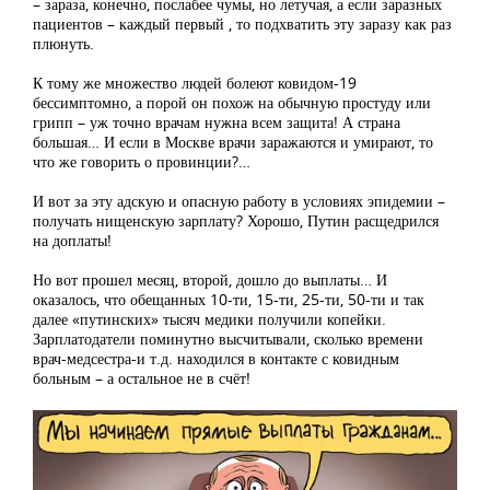
– зараза, конечно, послабее чумы, но летучая, а если заразных
пациентов – каждый первый , то подхватить эту заразу как раз
плюнуть.
К тому же множество людей болеют ковидом-19
бессимптомно, а порой он похож на обычную простуду или
грипп – уж точно врачам нужна всем защита! А страна
большая… И если в Москве врачи заражаются и умирают, то
что же говорить о провинции?…
И вот за эту адскую и опасную работу в условиях эпидемии –
получать нищенскую зарплату? Хорошо, Путин расщедрился
на доплаты!
Но вот прошел месяц, второй, дошло до выплаты… И
оказалось, что обещанных 10-ти, 15-ти, 25-ти, 50-ти и так
далее «путинских» тысяч медики получили копейки.
Зарплатодатели поминутно высчитывали, сколько времени
врач-медсестра-и т.д. находился в контакте с ковидным
больным – а остальное не в счёт!