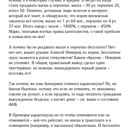
стали продавать маски и перчатки: маска – 30 рэ, перчатки 20,
итого 50. Понятно, дотошные люди полезли в интернет,
который всё знает, и обнаружили, что мэрия московская
закупила всё оптом, маски по 1 рэ 64 коп., перчатки по 4 рэ
37 коп. Итого навар с масок – 1800%, с перчаток – 450%.
Маркс, описывая волчьи нравы капиталистов, о такой прибыли
и помыслить не мог!
А почему бы не раздавать маски и перчатки бесплатно? Нет-
нет-нет, машет руками Алексей Немерюк из мэрии, бесплатное
сразу окажется в руках спекулянтов! Каким образом – Немерюк
не уточняет. В общем, правильный вывод сделал один
твиттерянин: не можешь ликвидировать черный рынок –
возглавь его!
Так почему же наш бункермен отменил карантикулы? Ну, не
бином Ньютона: потому что если не отменять, то экономика
совсем уж рухнет, а если продлять, то надо оплатить гражданам
вынужденное безделье, а насчет денег – см. выше о состоянии
ФНБ.
В Приморье карантикулы не то чтобы отменяются или не
отменяются – кой-что работает, но маски в транспорте и в
помещении (например, в магазинах) обязательны. И бесплатно