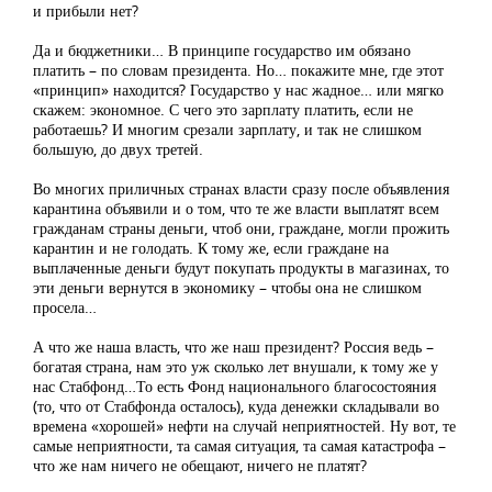
и прибыли нет?
Да и бюджетники… В принципе государство им обязано
платить – по словам президента. Но… покажите мне, где этот
«принцип» находится? Государство у нас жадное… или мягко
скажем: экономное. С чего это зарплату платить, если не
работаешь? И многим срезали зарплату, и так не слишком
большую, до двух третей.
Во многих приличных странах власти сразу после объявления
карантина объявили и о том, что те же власти выплатят всем
гражданам страны деньги, чтоб они, граждане, могли прожить
карантин и не голодать. К тому же, если граждане на
выплаченные деньги будут покупать продукты в магазинах, то
эти деньги вернутся в экономику – чтобы она не слишком
просела…
А что же наша власть, что же наш президент? Россия ведь –
богатая страна, нам это уж сколько лет внушали, к тому же у
нас Стабфонд…То есть Фонд национального благосостояния
(то, что от Стабфонда осталось), куда денежки складывали во
времена «хорошей» нефти на случай неприятностей. Ну вот, те
самые неприятности, та самая ситуация, та самая катастрофа –
что же нам ничего не обещают, ничего не платят?