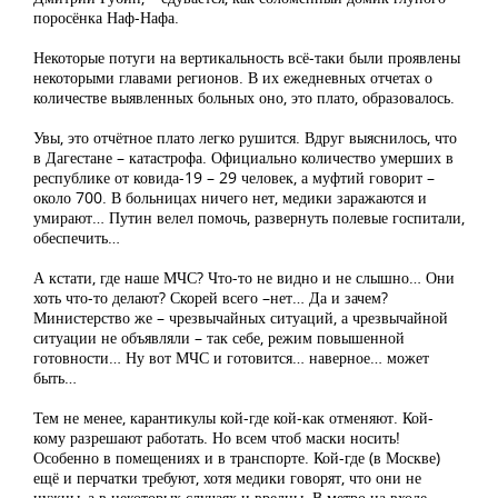
поросёнка Наф-Нафа.
Некоторые потуги на вертикальность всё-таки были проявлены
некоторыми главами регионов. В их ежедневных отчетах о
количестве выявленных больных оно, это плато, образовалось.
Увы, это отчётное плато легко рушится. Вдруг выяснилось, что
в Дагестане – катастрофа. Официально количество умерших в
республике от ковида-19 – 29 человек, а муфтий говорит –
около 700. В больницах ничего нет, медики заражаются и
умирают… Путин велел помочь, развернуть полевые госпитали,
обеспечить…
А кстати, где наше МЧС? Что-то не видно и не слышно… Они
хоть что-то делают? Скорей всего –нет… Да и зачем?
Министерство же – чрезвычайных ситуаций, а чрезвычайной
ситуации не объявляли – так себе, режим повышенной
готовности… Ну вот МЧС и готовится… наверное… может
быть…
Тем не менее, карантикулы кой-где кой-как отменяют. Кой-
кому разрешают работать. Но всем чтоб маски носить!
Особенно в помещениях и в транспорте. Кой-где (в Москве)
ещё и перчатки требуют, хотя медики говорят, что они не
нужны, а в некоторых случаях и вредны. В метро на входе