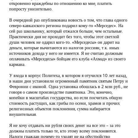
откровенно враждебны по отношению ко мне, платить
попросту унизительно.
В очередной раз опубликована новость о том, что глава одного
северо-кавказского региона подарил кому-то «Мерседес». На
сей раз школьнику, который отжался больше, чем остальные.
Практически дня не проходит без того, чтобы этот светлой
души человек не одарил кого-то. «Мерседесы» он дарит на
деньги, которые вычитаются из налогов россиян, т.к. иных
источников дохода у него не имеется. Я не считаю должным
оплачивать «Мерседесы» бойцам его клуба «Ахмад» из своего
кармана.
У входа в корпус Политеха, в котором я отучился 10 лет назад,
в наши дни установили огроменный памятник святым Петру и
Февронии с иконой. Одна установка обошлась в 2 млн руб., не
говоря о самом производстве памятника. Это, конечно,
копейки в масштабах государства, но если посчитать общую
стоимость растущих, как грибы по осени, храмов и прочих
религиозных объектов поклонения, сумма набирается
внушительная.
Я не хочу отдавать ни рубля своих денег на все это – за это
должны платить только те, кто этому всему поклоняются.
Налоги граждан почему-то уходят не на обустройство