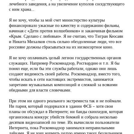
лечебного заведения, а на увеличение куполов соседствующего
с ним храма…
Я не хочу, чтобы за мой счет министерство культуры
финансировало ужасные по качеству и содержанию фильмы,
начиная с «Дети против волшебников» и заканчивая фильмом
«Крым. Сделано с любовью». Я не считаю, что Тигран Кеосаян
и Никита Михалков столь сильно обездоленные люди, что все
россияне должны сбрасываться на их низкосортное кино.
Я не хочу оплачивать целый легион государственных органов
служащих. Например Роскомнадзор, Росгвардию и т.п. Я бы
понял еще, если бы эти службы работали, однако они лишь
создают видимость своей работы. Роскомнадзор, вместо того,
чтобы искать в сети настоящих экстремистов, занимается
запретами музыкальных композиций и слежкой за всякими
обидными для власти словечками.
При этом ни одного реального экстремиста так и не поймали.
Ни парня, который подорвался в здании ФСБ – хотя свои
планы он обсуждал в Интернете; ни банды скинхедов, которая
организовала конкурс убийств бомжей и собрала несколько
десятков видеозаписей по теме. Их вычислили пользователи
Интернета, пока Роскомнадзор занимался неправильными
лайками. Я не хочу кормить целую армию таких бездельников.