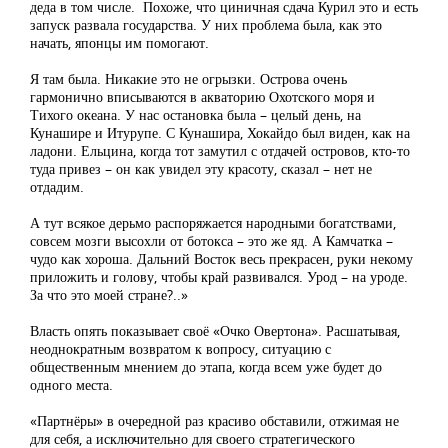
деда в том числе. Похоже, что циничная сдача Курил это и есть
запуск развала государства. У них проблема была, как это
начать, японцы им помогают.
Я там была. Никакие это не огрызки. Острова очень
гармонично вписываются в акваторию Охотского моря и
Тихого океана. У нас остановка была – целый день, на
Кунашире и Итурупе. С Кунашира, Хокайдо был виден, как на
ладони. Ельцина, когда тот замутил с отдачей островов, кто-то
туда привез – он как увидел эту красоту, сказал – нет не
отдадим.
А тут всякое дерьмо распоряжается народными богатствами,
совсем мозги высохли от ботокса – это же яд. А Камчатка –
чудо как хороша. Дальний Восток весь прекрасен, руки некому
приложить и голову, чтобы край развивался. Урод – на уроде.
За что это моей стране?..»
Власть опять показывает своё «Очко Овертона». Расшатывая,
неоднократным возвратом к вопросу, ситуацию с
общественным мнением до этапа, когда всем уже будет до
одного места.
«Партнёры» в очередной раз красиво обставили, отжимая не
для себя, а исключительно для своего стратегического