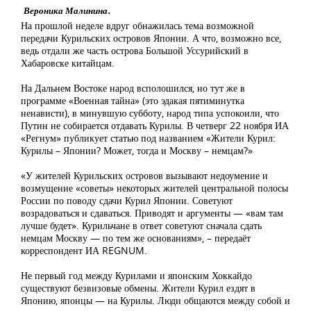
Вероника Малинина.
На прошлой неделе вдруг обнажилась тема возможной
передачи Курильских островов Японии. А что, возможно все,
ведь отдали же часть острова Большой Уссурийский в
Хабаровске китайцам.
На Дальнем Востоке народ всполошился, но тут же в
программе «Военная тайна» (это эдакая пятиминутка
ненависти), в минувшую субботу, народ типа успокоили, что
Путин не собирается отдавать Курилы. В четверг 22 ноября ИА
«Регнум» публикует статью под названием «Жители Курил:
Курилы – Японии? Может, тогда и Москву – немцам?»
«У жителей Курильских островов вызывают недоумение и
возмущение «советы» некоторых жителей центральной полосы
России по поводу сдачи Курил Японии. Советуют
возрадоваться и сдаваться. Приводят и аргументы — «вам там
лучше будет». Курильчане в ответ советуют сначала сдать
немцам Москву — по тем же основаниям», – передаёт
корреспондент ИА REGNUM.
Не первый год между Курилами и японским Хоккайдо
существуют безвизовые обмены. Жители Курил ездят в
Японию, японцы — на Курилы. Люди общаются между собой и