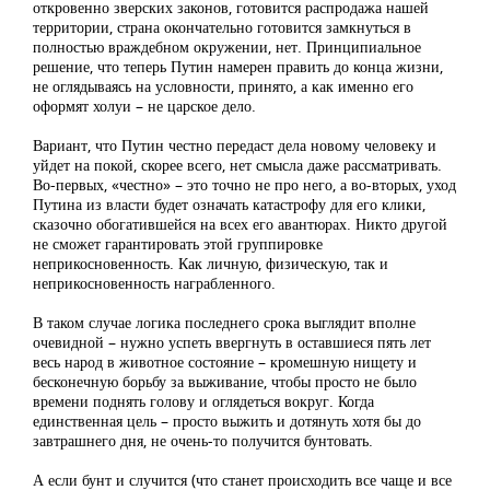
откровенно зверских законов, готовится распродажа нашей
территории, страна окончательно готовится замкнуться в
полностью враждебном окружении, нет. Принципиальное
решение, что теперь Путин намерен править до конца жизни,
не оглядываясь на условности, принято, а как именно его
оформят холуи – не царское дело.
Вариант, что Путин честно передаст дела новому человеку и
уйдет на покой, скорее всего, нет смысла даже рассматривать.
Во-первых, «честно» – это точно не про него, а во-вторых, уход
Путина из власти будет означать катастрофу для его клики,
сказочно обогатившейся на всех его авантюрах. Никто другой
не сможет гарантировать этой группировке
неприкосновенность. Как личную, физическую, так и
неприкосновенность награбленного.
В таком случае логика последнего срока выглядит вполне
очевидной – нужно успеть ввергнуть в оставшиеся пять лет
весь народ в животное состояние – кромешную нищету и
бесконечную борьбу за выживание, чтобы просто не было
времени поднять голову и оглядеться вокруг. Когда
единственная цель – просто выжить и дотянуть хотя бы до
завтрашнего дня, не очень-то получится бунтовать.
А если бунт и случится (что станет происходить все чаще и все