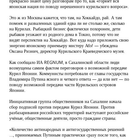
прекрасно знают цену разговорам про то, как «горюет вся
японская нация по поводу нерешенного курильского вопроса».
Это ж из Москвы кажется, что там, на Хоккайдо, рай. А там
помоек и разваленных зданий едва ли не столько же, сколько
на Курилах. Рыбацкий бизнес фактически похоронен, дети
рыбаков уезжают из родного дома в Токио, потому что не
видят перспектив на Хоккайдо. Вот куда надо приложить свою
энергию японскому приемьеру мистеру Абэ! — убеждена
Оксана Ризнич, директор Курильского Краеведческого музея.
Как сообщало ИА REGNUM, в Сахалинской области люди
возмущены самим фактом переговоров о возможной передаче
Курил Японии. Коммунисты потребовали от главы государства
Владимира Путина ясного и четкого ответа — да или нет — по
поводу возможной передачи части Курильских островов
Японии.
Инициативная группа общественников на Сахалине начала
сбор подписей против передачи Курил Японии. Против
разбазаривания российских территорий выступают российские
учёные, общественные деятели, просто граждане страны.
«Количество антинародных и антигосударственных решений
..., принимаемых Путиным практически сразу после того, как