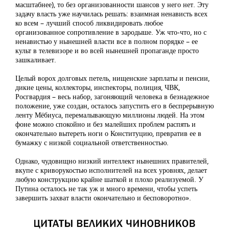
масштабнее), то без организованности шансов у него нет. Эту
задачу власть уже научилась решать: взаимная ненависть всех
ко всем – лучший способ ликвидировать любое
организованное сопротивление в зародыше. Уж что-что, но с
ненавистью у нынешней власти все в полном порядке – ее
культ в телевизоре и во всей нынешней пропаганде просто
зашкаливает.
Целый ворох долговых петель, нищенские зарплаты и пенсии,
дикие цены, коллекторы, инспекторы, полиция, ЧВК,
Росгвардия – весь набор, загоняющий человека в безнадежное
положение, уже создан, осталось запустить его в беспрерывную
ленту Мёбиуса, перемалывающую миллионы людей. На этом
фоне можно спокойно и без малейших проблем распять и
окончательно вытереть ноги о Конституцию, превратив ее в
бумажку с низкой социальной ответственностью.
Однако, чудовищно низкий интеллект нынешних правителей,
вкупе с криворукостью исполнителей на всех уровнях, делает
любую конструкцию крайне шаткой и плохо реализуемой. У
Путина осталось не так уж и много времени, чтобы успеть
завершить захват власти окончательно и бесповоротно».