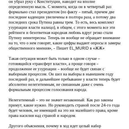
он убрал руку с Конституции, наводит на вполне
определенную мысль. С момента, когда он в четвертый раз
формально стал президентом (по факту – пятый, причем две
последние каденции увеличены в полтора раза, а потому два
последних срока Путина равны трем. То есть, весь комплект
узурпации власти налицо), в общем, с этого момента все эти
рейтинги и безответная народная любовь вдруг резко стали
Путину неинтересны. Теперь он вообще не обращает внимание
на то, что о нем говорят, какие цифры выдают опросы и замеры
общественного мнения», – Пишет EL_MURID в «ЖЖ»
Такая ситуация может быть только в одном случае –
готовящийся «трансферт власти», а проще говоря –
продолжение ее узурпации – вообще не будет связан с
выборным процессом. Он шел на выборы в нынешнем году
последний раз, и дальнейшее пребывание у власти теперь будет
абсолютно нелегитимным, не связанным даже с очень
формальным процессом голосования народа.
Нелегитимный – это не значит незаконный. Как раз законы
примут, какие нужно. Но руководить страной после 24-го года
будет человек, не имеющий на это ни малейшего права, кроме
права насилия над страной и народом.
Другого объяснения, почему в ход идет целый набор