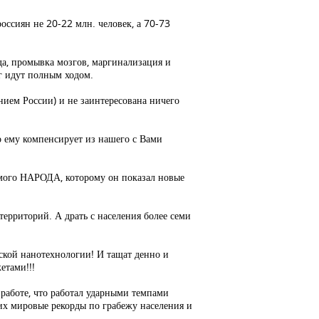
оссиян не 20-22 млн. человек, а 70-73
да, промывка мозгов, маргинализация и
уг идут полным ходом.
нием России) и не заинтересована ничего
то ему компенсирует из нашего с Вами
амого НАРОДА, которому он показал новые
территорий. А драть с населения более семи
вской нанотехнологии! И тащат денно и
етами!!!
работе, что работал ударными темпами
ших мировые рекорды по грабежу населения и