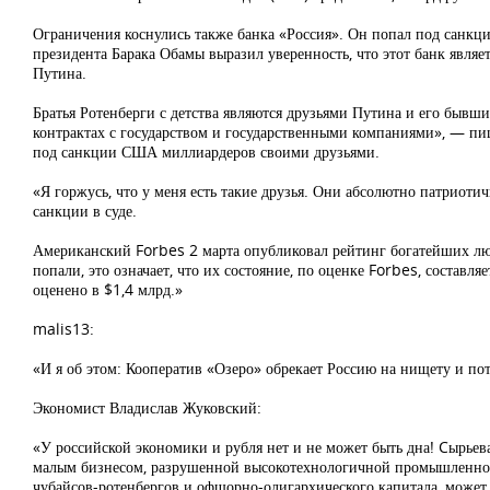
Ограничения коснулись также банка «Россия». Он попал под санкц
президента Барака Обамы выразил уверенность, что этот банк явля
Путина.
Братья Ротенберги с детства являются друзьями Путина и его бывш
контрактах с государством и государственными компаниями», — п
под санкции США миллиардеров своими друзьями.
«Я горжусь, что у меня есть такие друзья. Они абсолютно патриот
санкции в суде.
Американский Forbes 2 марта опубликовал рейтинг богатейших люд
попали, это означает, что их состояние, по оценке Forbes, составл
оценено в $1,4 млрд.»
malis13:
«И я об этом: Кооператив «Озеро» обрекает Россию на нищету и пот
Экономист Владислав Жуковский:
«У российской экономики и рубля нет и не может быть дна! Cырьев
малым бизнесом, разрушенной высокотехнологичной промышленнос
чубайсов-ротенбергов и офшорно-олигархического капитала, может п