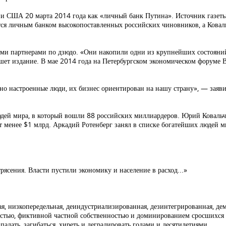
ии США 20 марта 2014 года как «личный банк Путина». Источник газет
ется личным банком высокопоставленных российских чиновников, а Ковал
ими партнерами по дзюдо. «Они накопили одни из крупнейших состояний
ишет издание. В мае 2014 года на Петербургском экономическом форуме
ично настроенные люди, их бизнес ориентирован на нашу страну», — заяв
ей мира, в который вошли 88 российских миллиардеров. Юрий Ковальчу
яет менее $1 млрд. Аркадий Ротенберг занял в списке богатейших людей м
рясения. Власти пустили экономику и население в расход...»
ая, низкопередельная, деиндустриализированная, дезинтегрированная, д
тью, фиктивной частной собственностью и доминированием сросшихся с
адать, загибаться, хиреть и деградировать годами и десятилетиями.