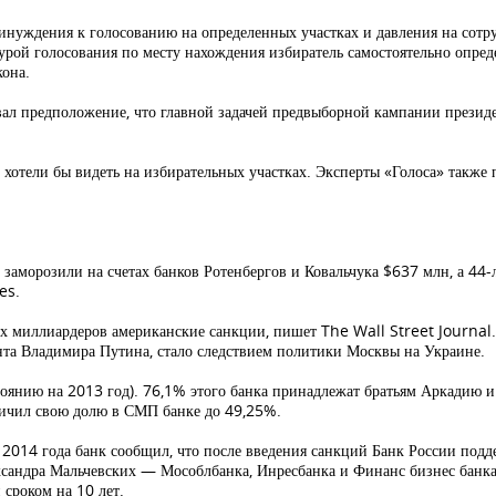
инуждения к голосованию на определенных участках и давления на сотр
дурой голосования по месту нахождения избиратель самостоятельно опреде
кона.
ал предположение, что главной задачей предвыборной кампании презид
 хотели бы видеть на избирательных участках. Эксперты «Голоса» также 
заморозили на счетах банков Ротенбергов и Ковальчука $637 млн, а 44-
es.
х миллиардеров американские санкции, пишет The Wall Street Journal.
ента Владимира Путина, стало следствием политики Москвы на Украине.
оянию на 2013 год). 76,1% этого банка принадлежат братьям Аркадию и
еличил свою долю в СМП банке до 49,25%.
2014 года банк сообщил, что после введения санкций Банк России под
ксандра Мальчевских — Мособлбанка, Инресбанка и Финанс бизнес банка
 сроком на 10 лет.