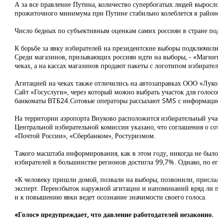
А за все правление Путина, количество супербогатых людей выросло 
прожиточного минимума при Путине стабильно колеблется в районе
Число бедных по субъективным оценкам самих россиян в стране по
К борьбе за явку избирателей на президентские выборы подключилис
Среди магазинов, призывающих россиян идти на выборы, - «Магнит
чеках, а на кассах магазинов продают пакеты с логотипом избирате
Агитацией на чеках также отличились на автозаправках ООО «Лукой
Сайт «Госуслуги», через который можно выбрать участок для голосо
банкоматы ВТБ24.Сотовые операторы рассылают SMS с информацие
На территории аэропорта Внуково расположится избирательный учас
Центральной избирательной комиссии указано, что соглашения о с
«Почтой России», «Сбербанком», Ростуризмом.
Такого масштаба информирования, как в этом году, никогда не бы
избирателей в большинстве регионов достигла 99,7%. Однако, по е
«К человеку пришли домой, позвали на выборы, позвонили, прислали
эксперт. Переизбыток наружной агитации и напоминаний вряд ли по
и к повышению явки ведет осознание значимости своего голоса.
«Голос» предупреждает, что давление работодателей незаконно.