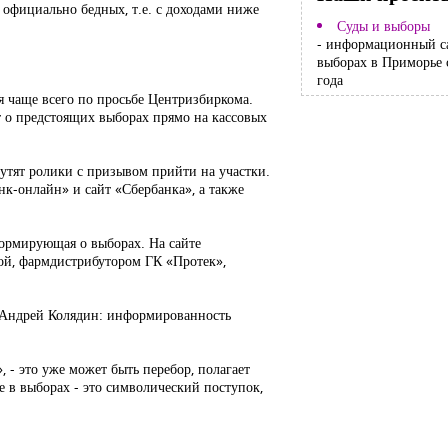
о официально бедных, т.е. с доходами ниже
Суды и выборы
- информационный с
выборах в Приморье 
года
я чаще всего по просьбе Центризбиркома.
 о предстоящих выборах прямо на кассовых
утят ролики с призывом прийти на участки.
нк-онлайн» и сайт «Сбербанка», а также
формирующая о выборах. На сайте
ой, фармдистрибутором ГК «Протек»,
г Андрей Колядин: информированность
 - это уже может быть перебор, полагает
е в выборах - это символический поступок,