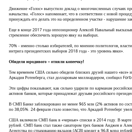
Движение «Голос» выпустило доклад о многочисленных случаях пр
начальства. «Голос» напоминает, что в соответствии с новой проце
принуждать его делать это на определенном участке - нарушение за
Еще в конце 2017 года оппозиционер Алексей Навальный высказыв
стремление обеспечить хорошую явку на выборах.
70% - именно столько избирателей, по мнению политологов, власти
интрига президентских выборов 2018 года - это уровень явки».
Обидели юродивого – отняли копеечку!
Тем временем США сильно обидели близких друзей нашего «все» и 
Аркадия Ротенберга, стал долларовым миллиардером, сообщил Forb
Эти цифры показывают, как сильно ударили по карманам российски
активов банков, которые принадлежат друзьям российского презид
В СМП Банке заблокировано не менее $65 млн (2% активов по сост
по 38,05%. 24 февраля стало известно, что Аркадий Ротенберг ув
США включили СМП банк в «черные» списки в 2014 году. В марте 
рублей. СМП банк стал также санатором трех банков Анджея и Але
Агентства по страхованию вкладов (АСВ) кредит в 96,8 млрд рублей