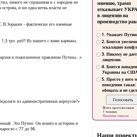
стил, никого не спрашивая и с народом не
мнению, трамп
 острова, и ни одна ветвь власти не
отказывает УКР
в лицензии на
производство рак
С В.Зорькин - фактически его наемные
1. Уважает Путин
 1,3 трл. руб? Из нашего с вами кармана.
2. Боится увелич
эскалацию конфл
3. Никому не дает
онархия и пожизненное правление Путина...»
лицензии.
4. Боится нападе
Украины на СШ
5. Просто у него 
поведения такая:
обещать и не сдел
бедолаги из административных корпусов?»
Всего проголосовало
1 человек
Прошлые опросы
обенный. Это Путин. Он вошёл в историю и
выросло с 77 до 96.
Наши проект