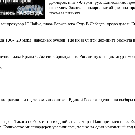
долларов, или 7-8 трлн. руб. Единолично про
советуясь. Захотел - подарил китайцам полтора
посмела пикнуть.
енпрокурор Ю.Чайка, глава Верховного Суда В.Лебедев, председатель К
ода 100-120 млрд. народных рублей. Где их взял при дефиците бюджета в
онечно, глава Крыма С.Аксенов брякнул, что России нужны диктатура, м
м.
дминистративным надзором чиновников Единой России идущие на выборы 
е падает. Такого не бывает ни в одной стране мира. Наш президент – ос
 Количество миллиардеров увеличилось, только за один кризисный год 