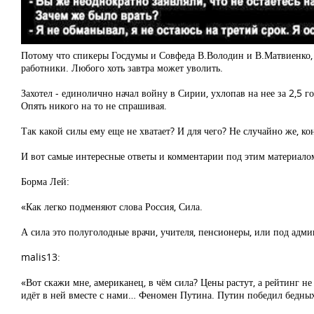
Потому что спикеры Госдумы и Совфеда В.Володин и В.Матвиенко, г
работники. Любого хоть завтра может уволить.
Захотел - единолично начал войну в Сирии, ухлопав на нее за 2,5 г
Опять никого на то не спрашивая.
Так какой силы ему еще не хватает? И для чего? Не случайно же, к
И вот самые интересные ответы и комментарии под этим материало
Борма Лей:
«Как легко подменяют слова Россия, Сила.
А сила это полуголодные врачи, учителя, пенсионеры, или под а
malis13:
«Вот скажи мне, американец, в чём сила? Цены растут, а рейтинг н
идёт в ней вместе с нами… Феномен Путина. Путин победил бедных.