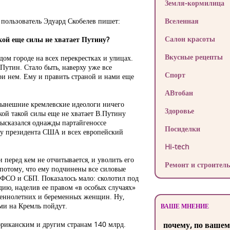
Земля-кормилица
пользователь Эдуард Скобелев пишет:
Вселенная
Салон красоты
кой еще силы не хватает Путину?
Вкусные рецепты
дом городе на всех перекрестках и улицах.
Путин. Стало быть, наверху уже все
Спорт
ри нем. Ему и править страной и нами еще
АВтобан
 Нынешние кремлевские идеологи ничего
Здоровье
кой такой силы еще не хватает В.Путину
высказался однажды партайгеноссе
Посиделки
 у президента США и всех европейский
Hi-tech
 перед кем не отчитывается, и уволить его
Ремонт и строитель
 потому, что ему подчинены все силовые
ФСО и СБП. Показалось мало: сколотил под
ию, наделив ее правом «в особых случаях»
шеннолетних и беременных женщин. Ну,
ми на Кремль пойдут.
ВАШЕ МНЕНИЕ
фриканским и другим странам 140 млрд.
почему, по вашем