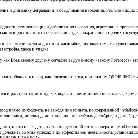
 элит и динамику деградации и обыдливания населения. Реально нищих р
 бедности, люмпенизация и дебилизация населения, агрессивная пропаган
тизация и рост платности образования, здравоохранения и прочих госусл
ия и разложение «элит» достигли масштабов, несовместимых с существова
атастрофы, хаоса и упадка.
му как Вова своему другану согласно выдуманному «закону Ротеберга» э
позволит обокрасть народ, как последнего лоха, при полном ОДОБРЯМС с
я и расстроится, потому, как воровать почти ничего не осталось, кроме 
арод прямо из бюджета, не выходя из кабинета, по современной чубайсо
миллионами, миллиардами, триллионами зелёных доллАров, и даже бюдж
имо, постеснялся дать отчёт о проделанной этим кооперативом «Озеро» 
ыл доложить об этих успехах в их эффективной деятельности, установив
 РЕКОРДОВ ГИННЕСА».