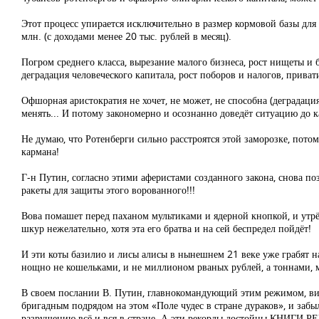
Этот процесс упирается исключительно в размер кормовой базы для
млн. (с доходами менее 20 тыс. рублей в месяц).
Погром среднего класса, вырезание малого бизнеса, рост нищеты и
деградация человеческого капитала, рост поборов и налогов, прива
Офшорная аристократия не хочет, не может, не способна (деградац
менять... И потому закономерно и осознанно доведёт ситуацию до к
Не думаю, что Ротенберги сильно расстроятся этой заморозке, пото
кармана!
Г-н Путин, согласно этими аферистами созданного закона, снова 
ракеты для защиты этого ворованного!!!
Вова помашет перед паханом мультиками и ядерной кнопкой, и утрётс
шкур нежелательно, хотя эта его братва и на сей беспредел пойдёт!
И эти коты базилио и лисы алисы в нынешнем 21 веке уже грабят н
нощно не кошельками, и не миллионом рваных рублей, а тоннами, 
В своем послании В. Путин, главнокомандующий этим режимом, вид
бригадным подрядом на этом «Поле чудес в стране дураков», и заб
разрушению всё и вся в стране. А эти рекорды достойны КНИГИ