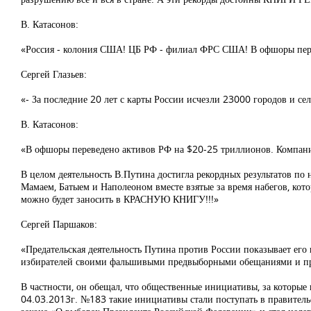
В. Катасонов:
«Россия - колония США! ЦБ РФ - филиал ФРС США! В офшоры пере
Сергей Глазьев:
«- За последние 20 лет с карты России исчезли 23000 городов и сел
В. Катасонов:
«В офшоры переведено активов РФ на $20-25 триллионов. Компан
В целом деятельность В.Путина достигла рекордных результатов п
Мамаем, Батыем и Наполеоном вместе взятые за время набегов, кот
можно будет заносить в КРАСНУЮ КНИГУ!!!»
Сергей Паршаков:
«Предательская деятельность Путина против России показывает ег
избирателей своими фальшивыми предвыборными обещаниями и пр
В частности, он обещал, что общественные инициативы, за которые 
04.03.2013г. №183 такие инициативы стали поступать в правитель