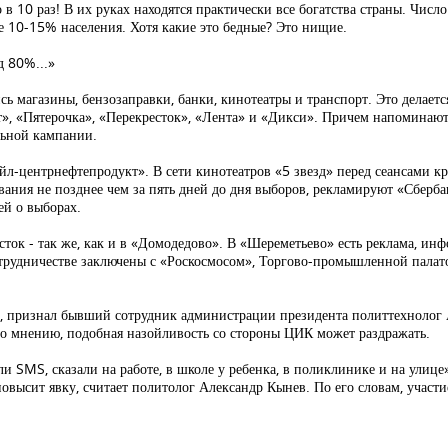
в 10 раз! В их руках находятся практически все богатства страны. Числ
 10-15% населения. Хотя какие это бедные? Это нищие.
д 80%...»
ь магазины, бензозаправки, банки, кинотеатры и транспорт. Это делаетс
», «Пятерочка», «Перекресток», «Лента» и «Дикси». Причем напоминают
льной кампании.
л-центрнефтепродукт». В сети кинотеатров «5 звезд» перед сеансами кр
вания не позднее чем за пять дней до дня выборов, рекламируют «Сберба
й о выборах.
ток - так же, как и в «Домодедово». В «Шереметьево» есть реклама, ин
отрудничестве заключены с «Роскосмосом», Торгово-промышленной палат
ло, признал бывший сотрудник администрации президента политтехноло
го мнению, подобная назойливость со стороны ЦИК может раздражать.
 SMS, сказали на работе, в школе у ребенка, в поликлинике и на улице»,
высит явку, считает политолог Александр Кынев. По его словам, участи