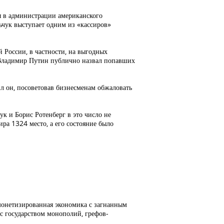
ы в администрации американского
ьчук выступает одним из «кассиров»
 России, в частности, на выгодных
 Владимир Путин публично назвал попавших
ил он, посоветовав бизнесменам обжаловать
к и Борис Ротенберг в это число не
ира 1324 место, а его состояние было
емонетизированная экономика с загнанным
 государством монополий, грефов-