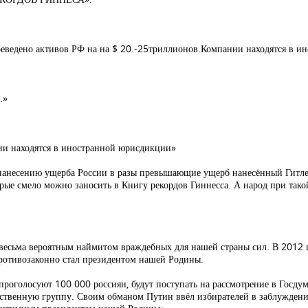
ведено активов РФ на на $ 20.-25триллионов.Компании находятся в и
.»
ии находятся в иностранной юрисдикции»
о нанесению ущерба России в разы превышающие ущерб нанесённый Гитле
орые смело можно заносить в Книгу рекордов Гиннесса. А народ при тако
о весьма вероятным наймитом враждебных для нашей страны сил. В 2012
отивозаконно стал президентом нашей Родины.
проголосуют 100 000 россиян, будут поступать на рассмотрение в Госдуму
ственную группу. Своим обманом Путин ввёл избирателей в заблуждение