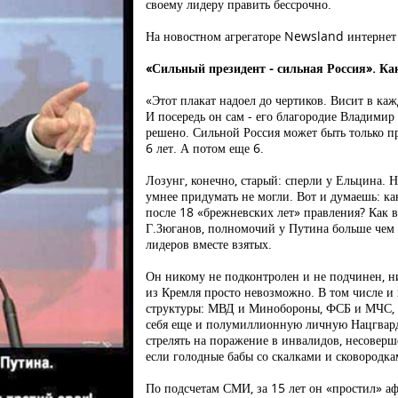
своему лидеру править бессрочно.
На новостном агрегаторе Newsland интернет 
«Сильный президент - сильная Россия». Ка
«Этот плакат надоел до чертиков. Висит в каж
И посередь он сам - его благородие Владимир 
решено. Сильной Россия может быть только п
6 лет. А потом еще 6.
Лозунг, конечно, старый: сперли у Ельцина.
умнее придумать не могли. Вот и думаешь: ка
после 18 «брежневских лет» правления? Как 
Г.Зюганов, полномочий у Путина больше чем
лидеров вместе взятых.
Он никому не подконтролен и не подчинен, ни
из Кремля просто невозможно. В том числе и
структуры: МВД и Минобороны, ФСБ и МЧС, 
себя еще и полумиллионную личную Нацгвард
стрелять на поражение в инвалидов, несовер
если голодные бабы со скалками и сковородка
По подсчетам СМИ, за 15 лет он «простил» а