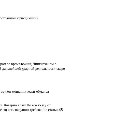
ностранной юрисдикции»
ром за время войны, Чингисханом с
й дальнейшей ударной деятельности скоро
 году он мошеннически обманул
. Коварно врал! По его указу от
, то есть нарушил требование статьи 45