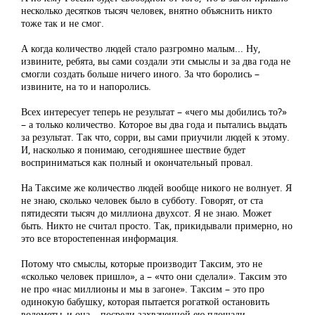
несколько десятков тысяч человек, внятно объяснить никто
тоже так и не смог.
А когда количество людей стало разгромно малым... Ну,
извините, ребята, вы сами создали эти смыслы и за два года не
смогли создать больше ничего иного. За что боролись –
извините, на то и напоролись.
Всех интересует теперь не результат – «чего мы добились то?»
– а только количество. Которое вы два года и пытались выдать
за результат. Так что, сорри, вы сами приучили людей к этому.
И, насколько я понимаю, сегодняшнее шествие будет
восприниматься как полный и окончательный провал.
На Таксиме же количество людей вообще никого не волнует. Я
не знаю, сколько человек было в субботу. Говорят, от ста
пятидесяти тысяч до миллиона двухсот. Я не знаю. Может
быть. Никто не считал просто. Так, прикидывали примерно, но
это все второстепенная информация.
Потому что смыслы, которые производит Таксим, это не
«сколько человек пришло», а – «что они сделали». Таксим это
не про «нас миллионы и мы в загоне». Таксим – это про
одинокую бабушку, которая пытается рогаткой остановить
водометы, и она – посреди захваченной ею площади.