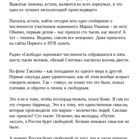
Выжатые лимоны, кстати, валяются во всех переулках, и это
одна из лучших визуализаций происходящего.
Пытался, кстати, найти сегодня хоть одно сообщение о
численности участников нынешнего Марша Уныния – ан нету.
Обычно, первым делом – нас пришло сто тысяч, нас много! А
тут – тишина. Видимо, совсем все нехорошо. Даже пришлось
на сайты Первого и НТВ лазить.
Радио «Свобода» оценивает численность собравшихся в пять-
шесть тысяч человек, «Белый Счетчик» насчитал восемь двести.
На фоне Таксима – как попадание из одного мира в другой.
Первые секунды даже удивительно, как об этом вообще всерьез
говорить можно. Так – глянул, не понял что это было, пожал
плечами, и обратно к своим, к свободным.
Это я не к тому, чтобы позлорадствовать, упаси Боже. Я сам по
эту сторону баррикад. Это я к тому, что единственные смыслы,
которые производили эти марши – количество людей. Сколько
нас пришло? Сто тысяч. Отлично, мы молодцы, «Путин
зассал», а Россия будет свободной. Больше никаких смыслов не
было.
А почему Россия будет свободной от того, что в загон пришло