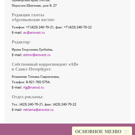
Переулок Шевченко
, дом 9, 27
Редакция газеты
«
Арсеньевские вести
»:
Телефон:
+7 (423) 240-70-21
, факс:
+7 (423) 240-70-22
E-mail:
av@arsvest.ru
Редактор:
Ирина Георгиевна Гребнёва,
E-mail:
editor@arsvest.ru
Собственный корреспондент «АВ»
в Санкт-Петербурге:
Романенко Татьяна Гаврииловна,
Телефон: 8-921-765-5754,
E-mail:
rtg@narod.ru
Отдел рекламы:
Тел.: (423) 240-70-21, факс: (423) 240-70-22
E-mail:
reklama@arsvest.ru
ОСНОВНОЕ МЕНЮ