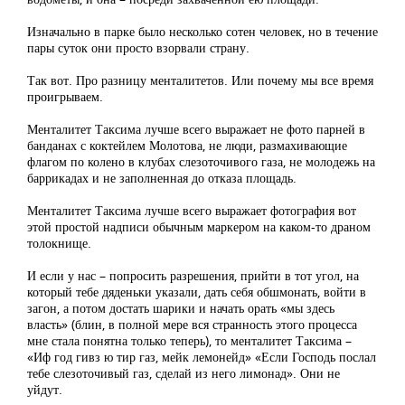
Изначально в парке было несколько сотен человек, но в течение
пары суток они просто взорвали страну.
Так вот. Про разницу менталитетов. Или почему мы все время
проигрываем.
Менталитет Таксима лучше всего выражает не фото парней в
банданах с коктейлем Молотова, не люди, размахивающие
флагом по колено в клубах слезоточивого газа, не молодежь на
баррикадах и не заполненная до отказа площадь.
Менталитет Таксима лучше всего выражает фотография вот
этой простой надписи обычным маркером на каком-то драном
толокнище.
И если у нас – попросить разрешения, прийти в тот угол, на
который тебе дяденьки указали, дать себя обшмонать, войти в
загон, а потом достать шарики и начать орать «мы здесь
власть» (блин, в полной мере вся странность этого процесса
мне стала понятна только теперь), то менталитет Таксима –
«Иф год гивз ю тир газ, мейк лемонейд» «Если Господь послал
тебе слезоточивый газ, сделай из него лимонад». Они не
уйдут.