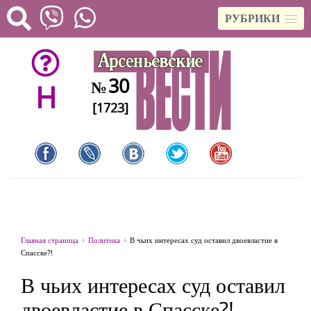
РУБРИКИ
30
№
H
[1723]
Главная страница
Политика
В чьих интересах суд оставил двоевластие в
Спасске?!
В чьих интересах суд оставил
двоевластие в Спасске?!