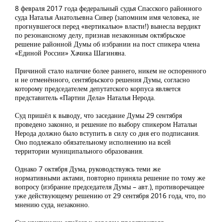
8 февраля 2017 года федеральный судья Спасского районного
суда Наталья Анатольевна Сивер (запомним имя человека, не
прогнувшегося перед «вертикалью» власти!) вынесла вердикт
по резонансному делу, признав незаконным октябрьское
решение районной Думы об избрании на пост спикера члена
«Единой России» Хачика Шагиняна.
Причиной стало наличие более раннего, никем не оспоренного
и не отменённого, сентябрьского решения Думы, согласно
которому председателем депутатского корпуса является
представитель «Партии Дела» Наталья Нерода.
Суд пришёл к выводу, что заседание Думы 29 сентября
проведено законно, и решение по выбору спикером Натальи
Нерода должно было вступить в силу со дня его подписания.
Оно подлежало обязательному исполнению на всей
территории муниципального образования.
Однако 7 октября Дума, руководствуясь теми же
нормативными актами, повторно приняла решение по тому же
вопросу (избрание председателя Думы – авт.), противоречащее
уже действующему решению от 29 сентября 2016 года, что, по
мнению суда, незаконно.