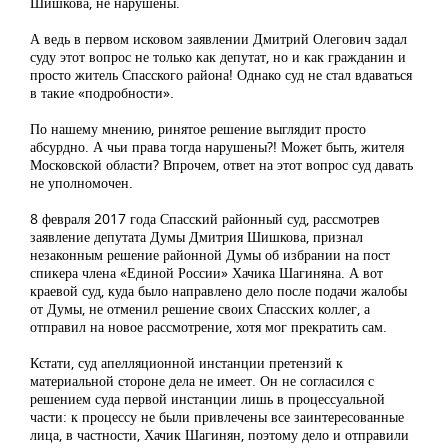
Шишкова, не нарушены.
А ведь в первом исковом заявлении Дмитрий Олегович задал
суду этот вопрос не только как депутат, но и как гражданин и
просто житель Спасского района! Однако суд не стал вдаваться
в такие «подробности».
По нашему мнению, ринятое решение выглядит просто
абсурдно. А чьи права тогда нарушены?! Может быть, жителя
Московской области? Впрочем, ответ на этот вопрос суд давать
не уполномочен.
8 февраля 2017 года Спасский районный суд, рассмотрев
заявление депутата Думы Дмитрия Шишкова, признал
незаконным решение районной Думы об избрании на пост
спикера члена «Единой России» Хачика Шагиняна. А вот
краевой суд, куда было направлено дело после подачи жалобы
от Думы, не отменил решение своих Спасских коллег, а
отправил на новое рассмотрение, хотя мог прекратить сам.
Кстати, суд апелляционной инстанции претензий к
материальной стороне дела не имеет. Он не согласился с
решением суда первой инстанции лишь в процессуальной
части: к процессу не были привлечены все заинтересованные
лица, в частности, Хачик Шагинян, поэтому дело и отправили