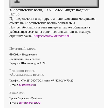
© Арсеньевские вести, 1992—2022. Индекс подписки:
П2436
При перепечатке и при другом использовании материалов,
ссылка на «Арсеньевские вести» обязательна.
При републикации в сети интернет так же обязательна
работающая ссылка на оригинал статьи, или на главную
страницу сайта:
https://www.arsvest.ru/
Почтовый адрес:
690091
, г.
Владивосток
,
Приморский край
,
Россия
.
Переулок Шевченко
, дом 9, 27
Редакция газеты
«
Арсеньевские вести
»:
Телефон:
+7 (423) 240-70-21
, факс:
+7 (423) 240-70-22
E-mail:
av@arsvest.ru
Редактор:
Ирина Георгиевна Гребнёва,
E-mail:
editor@arsvest.ru