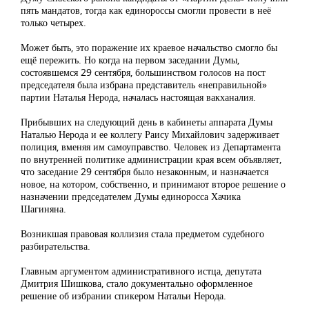
пять мандатов, тогда как единороссы смогли провести в неё
только четырех.
Может быть, это поражение их краевое начальство смогло бы
ещё пережить. Но когда на первом заседании Думы,
состоявшемся 29 сентября, большинством голосов на пост
председателя была избрана представитель «неправильной»
партии Наталья Нерода, началась настоящая вакханалия.
Прибывших на следующий день в кабинеты аппарата Думы
Наталью Нерода и ее коллегу Раису Михайлович задерживает
полиция, вменяя им самоуправство. Человек из Департамента
по внутренней политике администрации края всем объявляет,
что заседание 29 сентября было незаконным, и назначается
новое, на котором, собственно, и принимают второе решение о
назначении председателем Думы единоросса Хачика
Шагиняна.
Возникшая правовая коллизия стала предметом судебного
разбирательства.
Главным аргументом административного истца, депутата
Дмитрия Шишкова, стало документально оформленное
решение об избрании спикером Натальи Нерода.