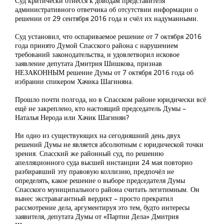
Суд критически отнёсся к доводам представителя
административного ответчика об отсутствии информации о
решении от 29 сентября 2016 года и счёл их надуманными.
Суд установил, что оспариваемое решение от 7 октября 2016
года принято Думой Спасского района с нарушением
требований законодательства, и удовлетворил исковое
заявление депутата Дмитрия Шишкова, признав
НЕЗАКОННЫМ решение Думы от 7 октября 2016 года об
избрании спикером Хачика Шагиняна.
Прошло почти полгода, но в Спасском районе юридически всё
ещё не закреплено, кто настоящий председатель Думы –
Наталья Нерода или Хачик Шагинян?
Ни одно из существующих на сегодняшний день двух
решений Думы не является абсолютным с юридической точки
зрения. Спасский же районный суд, по решению
апелляционного суда высшей инстанции 24 мая повторно
разбиравший эту правовую коллизию, предпочёл не
определять, какое решение о выборе председателя Думы
Спасского муниципального района считать легитимным. Он
вынес экстравагантный вердикт – просто прекратил
рассмотрение дела, аргументируя это тем, будто интересы
заявителя, депутата Думы от «Партии Дела» Дмитрия