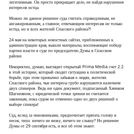
легитимным. Он просто прекращает дело, не найдя нарушения
интересов истца.
Можно ли данное решение суда считать справедливым, не
ангажированным, а главное, отвечающим интересам не только
истца, но и всех жителей Спасского района?!
24 мая на некоторых новостных сайтах, приближенных к
администрации края, вышли материалы, воспевающие победу
партии власти в суде по председателю Думы в Спасском
районе.
Некоректно, думаю, выглядит открытый Prima Media счет 2:2
в этой истории, который сводит ситуацию к политической
борьбе, при этом привычно забывая о людях, жителях
Спасского района, чьи интересы грубо нарушаются наличием
двух спикеров. Ведь ни один документ, подписанный Хачиком
Шагиняном, с юридической точки зрения не считается
законным, пока судом не отменено одно из двух решений о
выборе спикера!
Суд, вслед за чиновниками, предпочитает прятать голову в
песок, типа: ничего не вижу, ничего не слышу? Но решение
Думы от 29 сентября есть, и все об этом знают.