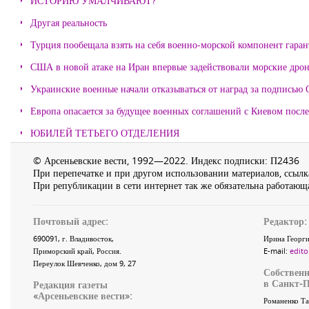
ИСТОРИЮ УМАЛЧИВАЮТ?
Другая реальность
Турция пообещала взять на себя военно-морской компонент гара
США в новой атаке на Иран впервые задействовали морские дро
Украинские военные начали отказываться от наград за подписью 
Европа опасается за будущее военных соглашений с Киевом после
ЮБИЛЕЙ ТЕТЬЕГО ОТДЕЛЕНИЯ
© Арсеньевские вести, 1992—2022. Индекс подписки: П2436
При перепечатке и при другом использовании материалов, ссылка
При републикации в сети интернет так же обязательна работающа
Почтовый адрес:
Редактор:
690091
, г.
Владивосток
,
Ирина Георги
Приморский край
,
Россия
.
E-mail:
edito
Переулок Шевченко
, дом 9, 27
Собственн
в Санкт-П
Редакция газеты
«
Арсеньевские вести
»:
Романенко Та