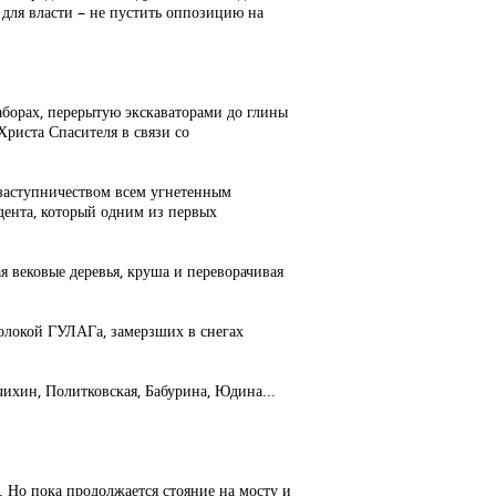
 для власти – не пустить оппозицию на
аборах, перерытую экскаваторами до глины
Христа Спасителя в связи со
 заступничеством всем угнетенным
идента, который одним из первых
я вековые деревья, круша и переворачивая
волокой ГУЛАГа, замерзших в снегах
чихин, Политковская, Бабурина, Юдина...
. Но пока продолжается стояние на мосту и