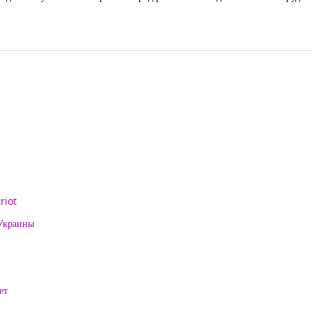
riot
 Украины
ет