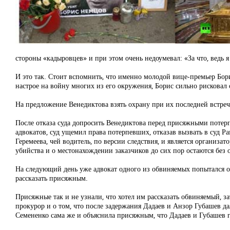
стороны «кадыровцев» и при этом очень недоумевал: «За что, ведь 
И это так. Стоит вспомнить, что именно молодой вице-премьер Бо
настрое на войну многих из его окружения, Борис сильно рисковал 
На предложение Венедиктова взять охрану при их последней встрече 
После отказа суда допросить Венедиктова перед присяжными потер
адвокатов, суд ущемил права потерпевших, отказав вызвать в суд Р
Геремеева, чей водитель, по версии следствия, и является органи
убийства и о местонахождении заказчиков до сих пор остаются без о
На следующий день уже адвокат одного из обвиняемых попытался отв
рассказать присяжным.
Присяжные так и не узнали, что хотел им рассказать обвиняемый, 
прокурор и о том, что после задержания Дадаев и Анзор Губашев да
Семененко сама же и объяснила присяжным, что Дадаев и Губашев г