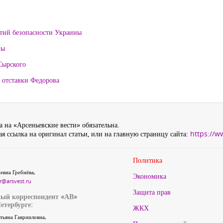
нтий безопасности Украины
ны
Сырского
 отставки Федорова
 на «Арсеньевские вести» обязательна.
я ссылка на оригинал статьи, или на главную страницу сайта:
https://w
Политика
евна Гребнёва,
Экономика
r@arsvest.ru
Защита прав
ый корреспондент «АВ»
етербурге:
ЖКХ
тьяна Гаврииловна,