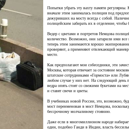
Попытки убрать эту вахту памяти регулярны. 
вначале этим занималась полиция под предло
дежуривших на мосту всегда с собой. Наличи
полицейским забирать их в отделение, чтобы 
Ведер с цветами и портретов Немцова полице
количество. Возможно, они затарили ими все
теперь этим занимаются хорошо экипированны
проверяют, а применяют отвлекающий манев
место.
Как предполагают мои собеседники, эти зачис
Москвы, которая отвечает за состояние моско
штатские сотрудниками «Гормоста» или Лубян
любом случае у них нет. На следующий день 
ведра опять стоят со свежими букетами на ме
и ставят свечи и цветы.
В учебниках новой России, это, возможно, буд
мост переименован в мост Немцова, поскольку
бессрочному молчаливому стоянию.
Даже если в многомиллионом народе набираетс
один, подобно Ганди в Индии, власть бессил