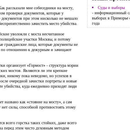
Суды и выборы
Как рассказали мне собеседники на мосту,
- информационный с
гом проверки документов, которые у
выборах в Приморье 
е документов при этом нисколько не мешало
года
беспрепятственно зачистить место убийства.
йские уволокли с моста несчитанное
 полицейские участки Москвы, и потому
е гражданские лица, которые документы не
р по отношению к дежурным и зачищают
тки организует «Гормост» - структура мэрии
вских мостов. Являются ли эти крепкие
ки, никому пока неведомо, но успехов в
после очередной зачистки портреты и новые
сте убийства, куда ежедневно приходят люди
ет названо как «стояние на мосту», а сам
 нет силы, способной противостоять этому
я всего горстка таких стойких, даже всего
ьна перед этим чисто духовным методом