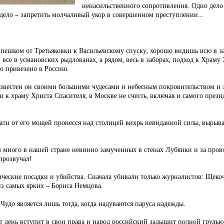
ненасильственного сопротивления. Одно дело
е дело – запретить молчаливый укор в совершенном преступлении…
я пешком от Третьяковки к Васильевскому спуску, хорошо видишь всю в з
е в усмановских рыдлованах, а рядом, весь в заборах, подход к Храму 
о привезено в Россию.
е известен он своими большими чудесами и небесным покровительством и
и к храму Христа Спасителя, в Москве не счесть, включая и самого през
дати от его мощей пронесся над столицей вихрь невиданной силы, вырыва
ком много в нашей стране невинно замученных в стенах Лубянки и за про
прозвучал!
тические посадки и убийства. Сначала убивали только журналистов: Щеко
из самых ярких – Бориса Немцова.
Чудо является лишь тогда, когда надуваются паруса надежды.
тот день вступит в свои права и народ российский задышит полной грудью