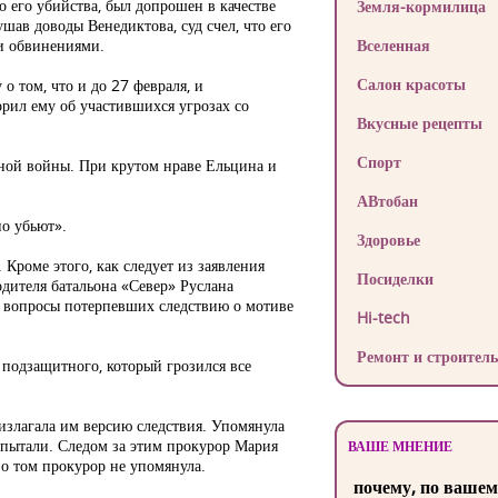
 его убийства, был допрошен в качестве
Земля-кормилица
ав доводы Венедиктова, суд счел, что его
и обвинениями.
Вселенная
Салон красоты
 о том, что и до 27 февраля, и
орил ему об участившихся угрозах со
Вкусные рецепты
Спорт
пной войны. При крутом нраве Ельцина и
АВтобан
но убьют».
Здоровье
роме этого, как следует из заявления
Посиделки
одителя батальона «Север» Руслана
о вопросы потерпевших следствию о мотиве
Hi-tech
Ремонт и строитель
 подзащитного, который грозился все
 излагала им версию следствия. Упомянула
х пытали. Следом за этим прокурор Мария
ВАШЕ МНЕНИЕ
о том прокурор не упомянула.
почему, по вашем