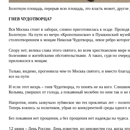
Болотную площадь, перерыв всю площадь, это власть может, друго
ГНЕВ ЧУДОТВОРЦА?
Вся Москва стоит в заборах, словно приготовилась к осаде. Проход
Болотную. На пути из метро «Кропоткинское» в Пушкинский музей вс
столпотворением к мощам Николая Чудотворца, левое ребро которог
Спору нет, велика слава этого святого, во всем христианском мир
болезнями и житейскими обстоятельствами. А таких, судя по очеред
приложился к мощам.
Только, видимо, прогневила чем-то Москва святого, и вместо благо
все на пути.
И если этот вихрь – гнев Чудотворца, то пенять не на кого. Слиш
Колымы, умерших от голода, а покаянный молебен по ним так и не 
Напротив, опять зазвучало лубянское эхо тех проклятых лет – поли
Теперь взялись за политиков, убрав из конкурентной среды одного 
Без покаяния нет прощения, а без прощения нет надежды на чудеса. 
12 июня – День России. День известен, но неизвестен год, когда э