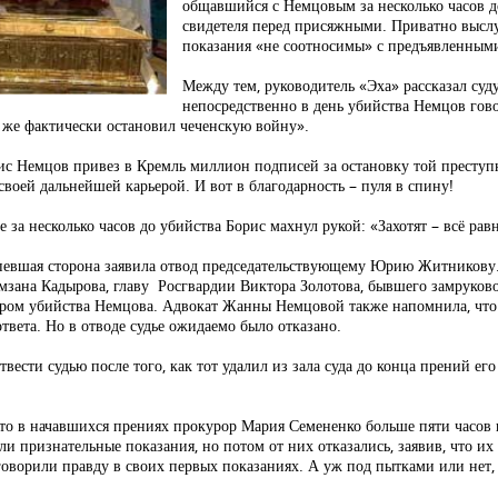
общавшийся с Немцовым за несколько часов до
свидетеля перед присяжными. Приватно выслуш
показания «не соотносимы» с предъявленным
Между тем, руководитель «Эха» рассказал суду
непосредственно в день убийства Немцов гов
я же фактически остановил чеченскую войну».
рис Немцов привез в Кремль миллион подписей за остановку той престу
своей дальнейшей карьерой. И вот в благодарность – пуля в спину!
за несколько часов до убийства Борис махнул рукой: «Захотят – всё рав
певшая сторона заявила отвод председательствующему Юрию Житникову. К
амзана Кадырова, главу Росгвардии Виктора Золотова, бывшего замруков
затором убийства Немцова. Адвокат Жанны Немцовой также напомнила, чт
твета. Но в отводе судье ожидаемо было отказано.
ести судью после того, как тот удалил из зала суда до конца прений его
зато в начавшихся прениях прокурор Мария Семененко больше пяти часов
ли признательные показания, но потом от них отказались, заявив, что и
оворили правду в своих первых показаниях. А уж под пытками или нет, 