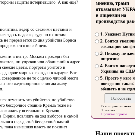
 стороны защиты потерпевшего. А как еще?
мнению, трамп
отказывает УКР
в лицензии на
производство рак
 политика, ведер со свежими цветами и
1. Уважает Путин
ь здесь надолго, судя по их позам,
ь не прерывается со дня убийства Бориса
2. Боится увелич
продолжается по сей день.
эскалацию конфл
3. Никому не дает
памяти в центре Москвы проходит без
лицензии.
лакатов, ни упреков или обвинений в адрес
4. Боится нападе
а свежие цветы, портреты убитого и
Украины на СШ
а, да двое мирных граждан в карауле. Вот
, совершенное не то с целью личной мести
5. Просто у него 
туального жертвоприношения аксакалу
поведения такая:
я.
обещать и не сдел
нек отменить это убийство, но убийство –
это бессрочное стояние Кремль тоже не
Всего проголосовало
сложилась у всесильного Кремля,
1 человек
Прошлые опросы
в Сирии, повлиять на ход выборов в самой
льного перед этой бессрочной вахтой
ть, пока нынешняя власть не покинет
Наши проект