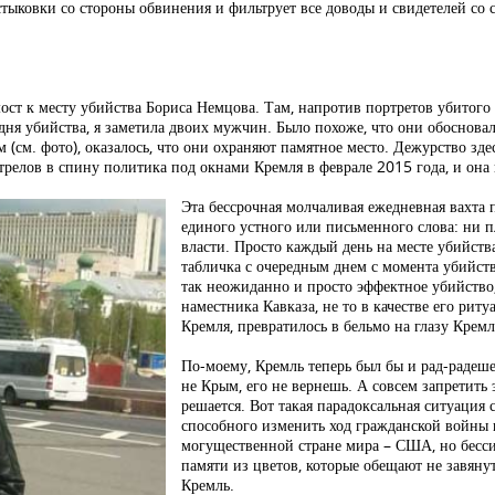
стыковки со стороны обвинения и фильтрует все доводы и свидетелей со
ст к месту убийства Бориса Немцова. Там, напротив портретов убитого
я убийства, я заметила двоих мужчин. Было похоже, что они обосновалис
(см. фото), оказалось, что они охраняют памятное место. Дежурство здес
трелов в спину политика под окнами Кремля в феврале 2015 года, и она 
Эта бессрочная молчаливая ежедневная вахта 
единого устного или письменного слова: ни п
власти. Просто каждый день на месте убийств
табличка с очередным днем с момента убийств
так неожиданно и просто эффектное убийство
наместника Кавказа, не то в качестве его ри
Кремля, превратилось в бельмо на глазу Кремл
По-моему, Кремль теперь был бы и рад-радеше
не Крым, его не вернешь. А совсем запретить 
решается. Вот такая парадоксальная ситуация 
способного изменить ход гражданской войны 
могущественной стране мира – США, но бесси
памяти из цветов, которые обещают не завяну
Кремль.