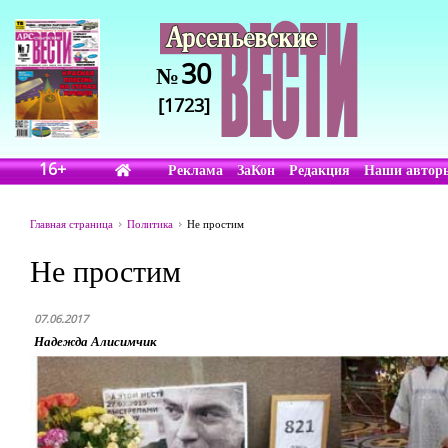
30
№
[1723]
16+
Реклама
ЗаКон
Редакция
Наши автор
Главная страница
Политика
Не простим
Не простим
07.06.2017
Надежда Алисимчик