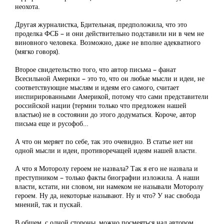
неохота.
Другая журналистка, Бдительная, предположила, что это
проделка ФСБ – и они действительно подставили ни в чем не
виновного человека. Возможно, даже не вполне адекватного
(мягко говоря).
Второе свидетельство того, что автор письма – фанат
Всесильной Америки – это то, что он любые мысли и идеи, не
соответствующие мыслям и идеям его самого, считает
инспирированными Америкой, потому что сами представители
российской нации (термин только что предложен нашей
властью) не в состоянии до этого додуматься. Короче, автор
письма еще и русофоб…
А что он меряет по себе, так это очевидно. В статье нет ни
одной мысли и идеи, противоречащей идеям нашей власти.
А что я Моторолу героем не назвала? Так я его не назвала и
преступником – только факты биографии изложила. А наши
власти, кстати, ни словом, ни намеком не называли Моторолу
героем. Ну да, некоторые называют. Ну и что? У нас свобода
мнений, так и пускай.
В общем, с одной стороны, можно посмеяться над автором