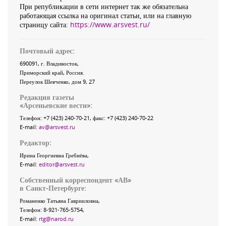
При републикации в сети интернет так же обязательна
работающая ссылка на оригинал статьи, или на главную
страницу сайта:
https://www.arsvest.ru/
Почтовый адрес:
690091
, г.
Владивосток
,
Приморский край
,
Россия
.
Переулок Шевченко
, дом 9, 27
Редакция газеты
«
Арсеньевские вести
»:
Телефон:
+7 (423) 240-70-21
, факс:
+7 (423) 240-70-22
E-mail:
av@arsvest.ru
Редактор:
Ирина Георгиевна Гребнёва,
E-mail:
editor@arsvest.ru
Собственный корреспондент «АВ»
в Санкт-Петербурге:
Романенко Татьяна Гаврииловна,
Телефон: 8-921-765-5754,
E-mail:
rtg@narod.ru