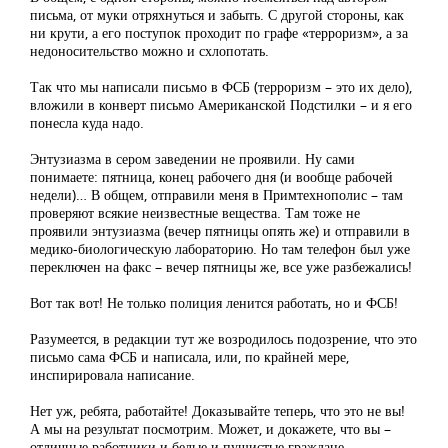
письма, от муки отряхнуться и забыть. С другой стороны, как
ни крути, а его поступок проходит по графе «терроризм», а за
недоносительство можно и схлопотать.
Так что мы написали письмо в ФСБ (терроризм – это их дело),
вложили в конверт письмо Американской Подстилки – и я его
понесла куда надо.
Энтузиазма в сером заведении не проявили. Ну сами
понимаете: пятница, конец рабочего дня (и вообще рабочей
недели)… В общем, отправили меня в Примтехнополис – там
проверяют всякие неизвестные вещества. Там тоже не
проявили энтузиазма (вечер пятницы опять же) и отправили в
медико-биологическую лабораторию. Но там телефон был уже
переключен на факс – вечер пятницы же, все уже разбежались!
Вот так вот! Не только полиция ленится работать, но и ФСБ!
Разумеется, в редакции тут же возродилось подозрение, что это
письмо сама ФСБ и написала, или, по крайней мере,
инспирировала написание.
Нет уж, ребята, работайте! Доказывайте теперь, что это не вы!
А мы на результат посмотрим. Может, и докажете, что вы –
отличные работники и белые и пушистые граждане.