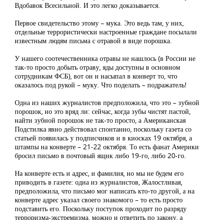
Вдобавок Всесильной. И это легко доказывается.
Первое свидетельство этому – мука. Это ведь там, у них,
отдельные террористически настроенные граждане посылали
известным людям письма с отравой в виде порошка.
У нашего соотечественника отравы не нашлось (в России не
так-то просто добыть отраву, яды доступны в основном
сотрудникам ФСБ), вот он и насыпал в конверт то, что
оказалось под рукой – муку. Что поделать – подражатель!
Одна из наших журналистов предположила, что это – зубной
порошок, но это вряд ли: сейчас, когда зубы чистят пастой,
найти зубной порошок не так-то просто, а Американская
Подстилка явно действовал спонтанно, поскольку газета со
статьей появилась у подписчиков и в киосках 19 октября, а
штампы на конверте – 21-22 октября. То есть фанат Америки
бросил письмо в почтовый ящик либо 19-го, либо 20-го.
На конверте есть и адрес, и фамилия, но мы не будем его
приводить в газете: одна из журналистов, Жалостливая,
предположила, что письмо мог написать кто-то другой, а на
конверте адрес указал своего знакомого – то есть просто
подставить его. Поскольку поступок проходит по разряду
терроризма-экстремизма, можно и ответить по закону, а