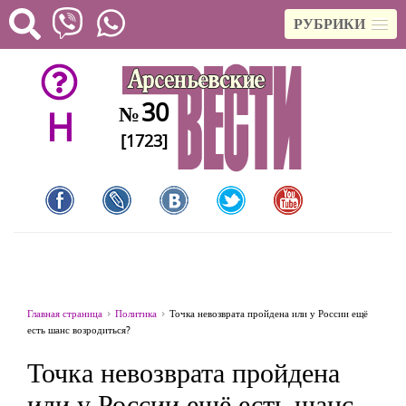
РУБРИКИ
30
№
H
[1723]
Главная страница
Политика
Точка невозврата пройдена или у России ещё
есть шанс возродиться?
Точка невозврата пройдена
или у России ещё есть шанс