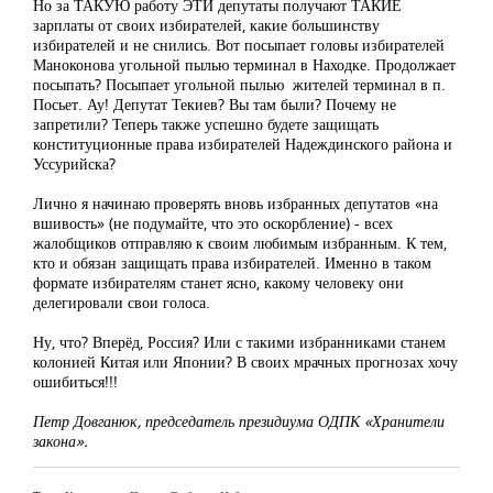
Но за ТАКУЮ работу ЭТИ депутаты получают ТАКИЕ
зарплаты от своих избирателей, какие большинству
избирателей и не снились. Вот посыпает головы избирателей
Маноконова угольной пылью терминал в Находке. Продолжает
посыпать? Посыпает угольной пылью жителей терминал в п.
Посьет. Ау! Депутат Текиев? Вы там были? Почему не
запретили? Теперь также успешно будете защищать
конституционные права избирателей Надеждинского района и
Уссурийска?
Лично я начинаю проверять вновь избранных депутатов «на
вшивость» (не подумайте, что это оскорбление) - всех
жалобщиков отправляю к своим любимым избранным. К тем,
кто и обязан защищать права избирателей. Именно в таком
формате избирателям станет ясно, какому человеку они
делегировали свои голоса.
Ну, что? Вперёд, Россия? Или с такими избранниками станем
колонией Китая или Японии? В своих мрачных прогнозах хочу
ошибиться!!!
Петр Довганюк, председатель президиума ОДПК «Хранители
закона».