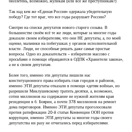
бюллетень, возможно, жуликам (или всё же преступникам?)
Так над кем же «Единая Россия» одержала убедительную
победу? Где тот враг, что все годы разрушает Россию?
Смотрю на списки депутатов нового старого созыва. В
большинстве своём всё те же люди, которые за многие годы
доказали своим избирателям, что они НЕ депутаты, а, по моей
оценке, мальчики на побегушках у органов исполнительной
власти. Люди, не способные решать даже самые простые
вопросы. Одно из доказательств – избиратели массово с
просьбами о помощи обращаются в ОДПК «Хранители закона»,
а не к своим депутатам.
Более того, именно эти депутаты лишили нас
конституционного права избирать глав городов и районов,
именно ЭТИ депутаты отказали в помощи «детям войны», но
разрешили Миклушевскому тратить десятки, а, возможно,
сотни миллионов на содержание не нужной жителям края
резиденции в б. Боярин, а почти 378 миллионов на ремонт
дома переговоров. Именно ЭТИ депутаты проголосовали
против ратификации 20-й статьи Конвенции ООН против
коррупции, именно ЭТИ депутаты за многие годы своего
депутатства ни разу не отчитались перед избирателями.