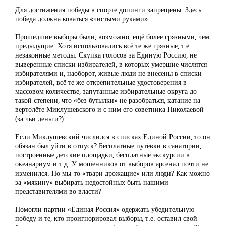
Для достижения победы в спорте допинги запрещены. Здесь
победа должна коваться «чистыми руками».
Прошедшие выборы были, возможно, ещё более грязными, чем
предыдущие. Хотя использовались всё те же грязные, т.е.
незаконные методы. Скупка голосов за Единую Россию, не
выверенные списки избирателей, в которых умершие числятся
избирателями и, наоборот, живые люди не внесены в списки
избирателей, всё те же открепительные удостоверения в
массовом количестве, запутанные избирательные округа до
такой степени, что «без бутылки» не разобраться, катание на
вертолёте Миклушевского и с ним его советника Николаевой
(за чьи деньги?).
Если Миклушевский числился в списках Единой России, то он
обязан был уйти в отпуск? Бесплатные путёвки в санатории,
построенные детские площадки, бесплатные экскурсии в
океанариум и т.д. У мошенников от выборов арсенал почти не
изменился. Но мы-то «твари дрожащие» или люди? Как можно
за «мякину» выбирать недостойных быть нашими
представителями во власти?
Помогли партии «Единая Россия» одержать убедительную
победу и те, кто проигнорировал выборы, т.е. оставил свой