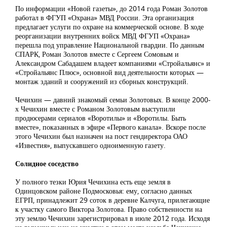
По информации «Новой газеты», до 2014 года Роман Золотов
работал в ФГУП «Охрана» МВД России. Эта организация
предлагает услуги по охране на коммерческой основе. В ходе
реорганизации внутренних войск МВД ФГУП «Охрана»
перешла под управление Национальной гвардии. По данным
СПАРК, Роман Золотов вместе с Сергеем Сомовым и
Александром Сабадашем владеет компаниями «Стройальянс» и
«Стройальянс Плюс», основной вид деятельности которых —
монтаж зданий и сооружений из сборных конструкций.
Чечихин — давний знакомый семьи Золотовых. В конце 2000-
х Чечихин вместе с Романом Золотовым выступили
продюсерами сериалов «Воротилы» и «Воротилы. Быть
вместе», показанных в эфире «Первого канала». Вскоре после
этого Чечихин был назначен на пост гендиректора ОАО
«Известия», выпускавшего одноименную газету.
Солидное соседство
У полного тезки Юрия Чечихина есть еще земля в
Одинцовском районе Подмосковья: ему, согласно данных
ЕГРП, принадлежит 29 соток в деревне Калчуга, прилегающие
к участку самого Виктора Золотова. Право собственности на
эту землю Чечихин зарегистрировал в июле 2012 года. Исходя