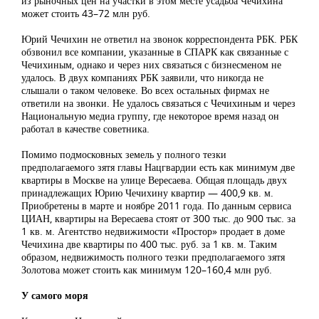
из рыночных цен на участки в этом месте усадьба Чечихина
может стоить 43–72 млн руб.
Юрий Чечихин не ответил на звонок корреспондента РБК. РБК
обзвонил все компании, указанные в СПАРК как связанные с
Чечихиным, однако и через них связаться с бизнесменом не
удалось. В двух компаниях РБК заявили, что никогда не
слышали о таком человеке. Во всех остальных фирмах не
ответили на звонки. Не удалось связаться с Чечихиным и через
Национальную медиа группу, где некоторое время назад он
работал в качестве советника.
Помимо подмосковных земель у полного тезки
предполагаемого зятя главы Нацгвардии есть как минимум две
квартиры в Москве на улице Вересаева. Общая площадь двух
принадлежащих Юрию Чечихину квартир — 400,9 кв. м.
Приобретены в марте и ноябре 2011 года. По данным сервиса
ЦИАН, квартиры на Вересаева стоят от 300 тыс. до 900 тыс. за
1 кв. м. Агентство недвижимости «Простор» продает в доме
Чечихина две квартиры по 400 тыс. руб. за 1 кв. м. Таким
образом, недвижимость полного тезки предполагаемого зятя
Золотова может стоить как минимум 120–160,4 млн руб.
У самого моря