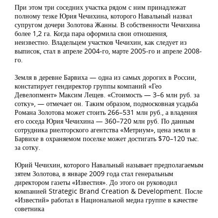
При этом три соседних участка рядом с ним принадлежат
полному тезке Юрия Чечихина, которого Навальный назвал
супругом дочери Золотова Жанны. В собственности Чечихина
более 1,2 га. Когда пара оформила свои отношения,
неизвестно. Владельцем участков Чечихин, как следует из
выписок, стал в апреле 2004-го, марте 2005-го и апреле 2008-
го.
Земля в деревне Барвиха — одна из самых дорогих в России,
констатирует гендиректор группы компаний «Гео
Девелопмент» Максим Лещев. «Стоимость — 3–6 млн руб. за
сотку», — отмечает он. Таким образом, подмосковная усадьба
Романа Золотова может стоить 266–531 млн руб., а владения
его соседа Юрия Чечихина — 360–720 млн руб. По данным
сотрудника риелторского агентства «Метриум», цена земли в
Барвихе в охраняемом поселке может достигать $70–120 тыс.
за сотку.
Юрий Чечихин, которого Навальный называет предполагаемым
зятем Золотова, в январе 2009 года стал генеральным
директором газеты «Известия». До этого он руководил
компанией Strategic Brand Creation & Development. После
«Известий» работал в Национальной медиа группе в качестве
советника