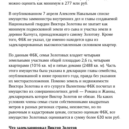
можно оценить как минимум в 277 млн руб.
В опубликованном 7 апреля Алексеем Навальным списке
имущества замминистра внутренних дел и главы создаваемой
Национальной гвардии Виктора Золотова не хватает как
минимум подмосковной земли его сына и участка земли в
деревне Калчуга, принадлежащего самому Золотову. Кроме
того, ФБК не указал, где именно находится одна из
задекларированных высокопоставленным силовиком квартир.
По данным ФБК, семья Золотовых владеет четырьмя
земельными участками общей площадью 2,6 га, четырьмя
квартирами (1016 кв. м) и пятью домами (2488 кв. м). Часть
этого имущества была указана в декларации главы семейства,
опубликованной в июне прошлого года, правда без указания
их месторасположения. Помимо земель и недвижимости
Виктора Золотова и его супруги Валентины ФБК посчитал и
имущество их совершеннолетних детей — Романа и Жанны,
декларировать которое Виктор Золотов не обязан. На каких
условиях члены семьи стали собственниками квадратных
метров в разных регионах страны, неизвестно, но по
рыночным и кадастровым ценам, согласно оценкам ФБК, все
имущество Золотовых оценивается в сумму более 630 млн руб.
Что задекларировал Виктор Золотов