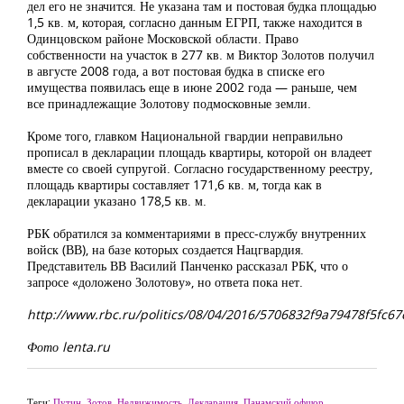
дел его не значится. Не указана там и постовая будка площадью
1,5 кв. м, которая, согласно данным ЕГРП, также находится в
Одинцовском районе Московской области. Право
собственности на участок в 277 кв. м Виктор Золотов получил
в августе 2008 года, а вот постовая будка в списке его
имущества появилась еще в июне 2002 года — раньше, чем
все принадлежащие Золотову подмосковные земли.
Кроме того, главком Национальной гвардии неправильно
прописал в декларации площадь квартиры, которой он владеет
вместе со своей супругой. Согласно государственному реестру,
площадь квартиры составляет 171,6 кв. м, тогда как в
декларации указано 178,5 кв. м.
РБК обратился за комментариями в пресс-службу внутренних
войск (ВВ), на базе которых создается Нацгвардия.
Представитель ВВ Василий Панченко рассказал РБК, что о
запросе «доложено Золотову», но ответа пока нет.
http://www.rbc.ru/politics/08/04/2016/5706832f9a79478f5fc67
Фото lenta.ru
Теги:
Путин
,
Зотов
,
Недвижимость
,
Декларация
,
Панамский офшор