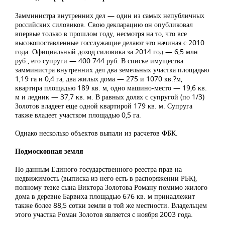
Замминистра внутренних дел — один из самых непубличных
российских силовиков. Свою декларацию он опубликовал
впервые только в прошлом году, несмотря на то, что все
высокопоставленные госслужащие делают это начиная с 2010
года. Официальный доход силовика за 2014 год — 6,5 млн
руб., его супруги — 400 744 руб. В списке имущества
замминистра внутренних дел два земельных участка площадью
1,19 га и 0,4 га, два жилых дома — 275 и 1070 кв.?м,
квартира площадью 189 кв. м, одно машино-место — 19,6 кв.
м и ледник — 37,7 кв. м. В равных долях с супругой (по 1/3)
Золотов владеет еще одной квартирой 179 кв. м. Супруга
также владеет участком площадью 0,5 га.
Однако несколько объектов выпали из расчетов ФБК.
Подмосковная земля
По данным Единого государственного реестра прав на
недвижимость (выписка из него есть в распоряжении РБК),
полному тезке сына Виктора Золотова Роману помимо жилого
дома в деревне Барвиха площадью 676 кв. м принадлежит
также более 88,5 сотки земли в той же местности. Владельцем
этого участка Роман Золотов является с ноября 2003 года.