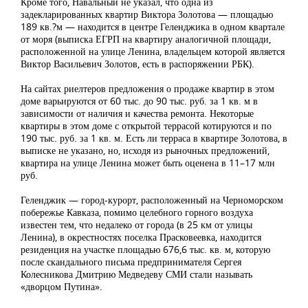
Кроме того, Навальный не указал, что одна из
задекларированных квартир Виктора Золотова — площадью
189 кв.?м — находится в центре Геленджика в одном квартале
от моря (выписка ЕГРП на квартиру аналогичной площади,
расположенной на улице Ленина, владельцем которой является
Виктор Васильевич Золотов, есть в распоряжении РБК).
На сайтах риелтеров предложения о продаже квартир в этом
доме варьируются от 60 тыс. до 90 тыс. руб. за 1 кв. м в
зависимости от наличия и качества ремонта. Некоторые
квартиры в этом доме с открытой террасой котируются и по
190 тыс. руб. за 1 кв. м. Есть ли терраса в квартире Золотова, в
выписке не указано, но, исходя из рыночных предложений,
квартира на улице Ленина может быть оценена в 11–17 млн
руб.
Геленджик — город-курорт, расположенный на Черноморском
побережье Кавказа, помимо целебного горного воздуха
известен тем, что недалеко от города (в 25 км от улицы
Ленина), в окрестностях поселка Прасковеевка, находится
резиденция на участке площадью 676,6 тыс. кв. м, которую
после скандального письма предпринимателя Сергея
Колесникова Дмитрию Медведеву СМИ стали называть
«дворцом Путина».