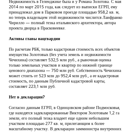
Недвижимость в Геленджике была и у Романа Золотова. С мая
2014 по март 2015 года, как следует из выписки ЕГРП, ему
принадлежал дом в Парковом проезде площадью 958,2 кв. м,
но теперь владельцем этой недвижимости числится Ланфранко
Чирилло — полный тезка итальянского архитектора, автора
проекта дворца в Прасковеевке.
Активы главы нацгвардии
По расчетам РБК, только кадастровая стоимость всех объектов
имущества Золотовых (без учета земель и недвижимости
Чечихина) составляет 532,5 млн руб., а рыночная оценка
только земельных участков и квартир по нижней границе
ценового диапазона — 750 млн руб. Собственность Чечихина
может стоить от 523 млн до 952,4 млн руб., а ее кадастровая
стоимость, по данным Публичной кадастровой карты,
составляет 223,1 млн руб.
Нет в декларации?
Согласно данным ЕГРП, в Одинцовском районе Подмосковья,
где находятся задекларированные Виктором Золотовым 1,2 га
земли, его полный тезка владеет еще одним небольшим
участком площадью 277 кв. м, прилегающим к более
масштабному участку. В декларации замминистра внутренних