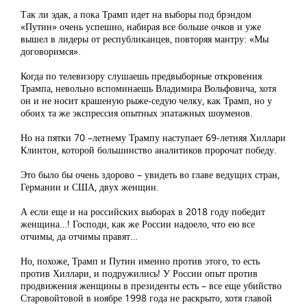
Так ли эдак, а пока Трамп идет на выборы под брэндом
«Путин» очень успешно, набирая все больше очков и уже
вышел в лидеры от республиканцев, повторяя мантру: «Мы
договоримся».
Когда по телевизору слушаешь предвыборные откровения
Трампа, невольно вспоминаешь Владимира Вольфовича, хотя
он и не носит крашеную рыже-седую челку, как Трамп, но у
обоих та же экспрессия опытных эпатажных шоуменов.
Но на пятки 70 –летнему Трампу наступает 69-летняя Хиллари
Клинтон, которой большинство аналитиков пророчат победу.
Это было бы очень здорово – увидеть во главе ведущих стран,
Германии и США, двух женщин.
А если еще и на российских выборах в 2018 году победит
женщина…! Господи, как же России надоело, что ею все
отчимы, да отчимы правят…
Но, похоже, Трамп и Путин именно против этого, то есть
против Хиллари, и подружились! У России опыт против
продвижения женщины в президенты есть – все еще убийство
Старовойтовой в ноябре 1998 года не раскрыто, хотя главой