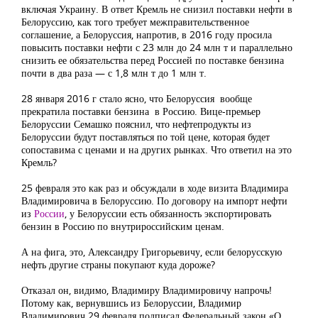
включая Украину. В ответ Кремль не снизил поставки нефти в
Белоруссию, как того требует межправительственное
соглашение, а Белоруссия, напротив, в 2016 году просила
повысить поставки нефти с 23 млн до 24 млн т и параллельно
снизить ее обязательства перед Россией по поставке бензина
почти в два раза — с 1,8 млн т до 1 млн т.
28 января 2016 г стало ясно, что Белоруссия вообще
прекратила поставки бензина в Россию. Вице-премьер
Белоруссии Семашко пояснил, что нефтепродукты из
Белоруссии будут поставляться по той цене, которая будет
сопоставима с ценами и на других рынках. Что ответил на это
Кремль?
25 февраля это как раз и обсуждали в ходе визита Владимира
Владимировича в Белоруссию. По договору на импорт нефти
из
России
, у Белоруссии есть обязанность экспортировать
бензин в Россию по внутрироссийским ценам.
А на фига, это, Александру Григорьевичу, если белорусскую
нефть другие страны покупают куда дороже?
Отказал он, видимо, Владимиру Владимировичу напрочь!
Потому как, вернувшись из Белоруссии, Владимир
Владимирович 29 февраля подписал Федеральный закон «О