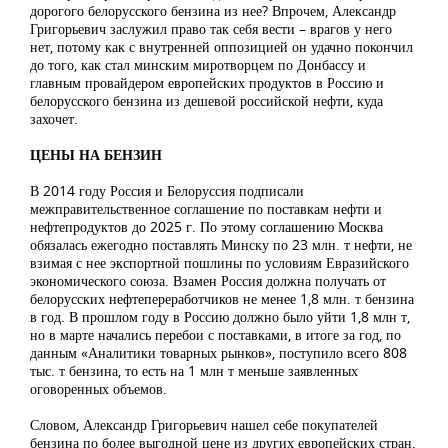
дорогого белорусского бензина из нее? Впрочем, Александр
Григорьевич заслужил право так себя вести – врагов у него
нет, потому как с внутренней оппозицией он удачно покончил
до того, как стал минским миротворцем по Донбассу и
главным провайдером европейских продуктов в Россию и
белорусского бензина из дешевой российской нефти, куда
захочет.
ЦЕНЫ НА БЕНЗИН
В 2014 году Россия и Белоруссия подписали
межправительственное соглашение по поставкам нефти и
нефтепродуктов до 2025 г. По этому соглашению Москва
обязалась ежегодно поставлять Минску по 23 млн. т нефти, не
взимая с нее экспортной пошлины по условиям Евразийского
экономического союза. Взамен Россия должна получать от
белорусских нефтепереработчиков не менее 1,8 млн. т бензина
в год. В прошлом году в Россию должно было уйти 1,8 млн т,
но в марте начались перебои с поставками, в итоге за год, по
данным «Аналитики товарных рынков», поступило всего 808
тыс. т бензина, то есть на 1 млн т меньше заявленных
оговоренных объемов.
Словом, Александр Григорьевич нашел себе покупателей
бензина по более выгодной цене из других европейских стран,