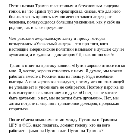
Путин назвал Трампа талантливым и безусловным лидером
гонки, на что Трамп тут же среагировал, сказав, что для него
большая честь принять комплимент от такого лидера, от
человека, пользующегося большим уважением, как у себя на
родине, так и за ее пределами.
Чем разозлил американскую элиту и прессу, которая
возмутилась: «Уважаемый лидер» – это про того, кого
настоящие американские политики называют в лучшем случае
хулиганом, а в худшем – диктатором? Да как он посмел!».
Трамп в ответ на критику заявил: «Путин хорошо относится ко
мне. Я, честно, хорошо отношусь к нему. Я думаю, мы можем
работать вместе с Россией нам на пользу. Ради всеобщей
выгоды. А они чертовски завидуют, потому что он этих людей
не упоминает и упоминать не собирается. Поэтому парочка из
них выступила с заявлениями в духе: «О нет, вы не хотите
быть друзьями, о нет, мы не хотим быть друзьями». Нет, мы
хотим потратить еще пять триллионов долларов, продолжая
ссориться»…
После обмена комплиментами между Путиным и Трампом
ЦРУ и ФСБ, надо полагать, ломают голову, кто на кого
работает: Трамп на Путина или Путин на Трампа»?