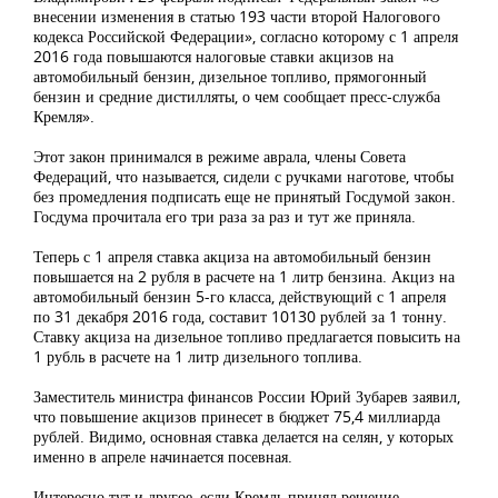
внесении изменения в статью 193 части второй Налогового
кодекса Российской Федерации», согласно которому с 1 апреля
2016 года повышаются налоговые ставки акцизов на
автомобильный бензин, дизельное топливо, прямогонный
бензин и средние дистилляты, о чем сообщает пресс-служба
Кремля».
Этот закон принимался в режиме аврала, члены Совета
Федераций, что называется, сидели с ручками наготове, чтобы
без промедления подписать еще не принятый Госдумой закон.
Госдума прочитала его три раза за раз и тут же приняла.
Теперь с 1 апреля ставка акциза на автомобильный бензин
повышается на 2 рубля в расчете на 1 литр бензина. Акциз на
автомобильный бензин 5-го класса, действующий с 1 апреля
по 31 декабря 2016 года, составит 10130 рублей за 1 тонну.
Ставку акциза на дизельное топливо предлагается повысить на
1 рубль в расчете на 1 литр дизельного топлива.
Заместитель министра финансов России Юрий Зубарев заявил,
что повышение акцизов принесет в бюджет 75,4 миллиарда
рублей. Видимо, основная ставка делается на селян, у которых
именно в апреле начинается посевная.
Интересно тут и другое, если Кремль принял решение