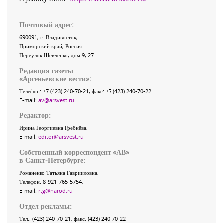
Почтовый адрес:
690091
, г.
Владивосток
,
Приморский край
,
Россия
.
Переулок Шевченко
, дом 9, 27
Редакция газеты
«
Арсеньевские вести
»:
Телефон:
+7 (423) 240-70-21
, факс:
+7 (423) 240-70-22
E-mail:
av@arsvest.ru
Редактор:
Ирина Георгиевна Гребнёва,
E-mail:
editor@arsvest.ru
Собственный корреспондент «АВ»
в Санкт-Петербурге:
Романенко Татьяна Гаврииловна,
Телефон: 8-921-765-5754,
E-mail:
rtg@narod.ru
Отдел рекламы:
Тел.: (423) 240-70-21, факс: (423) 240-70-22