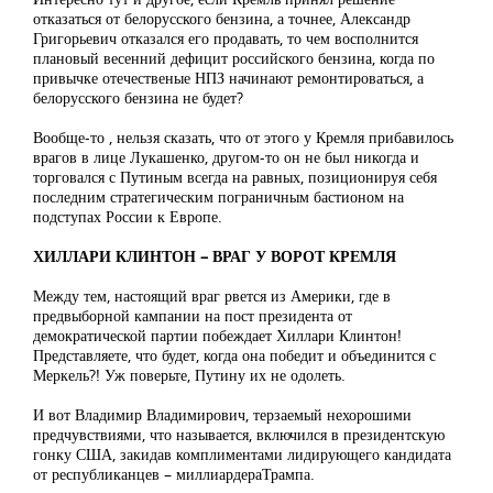
отказаться от белорусского бензина, а точнее, Александр
Григорьевич отказался его продавать, то чем восполнится
плановый весенний дефицит российского бензина, когда по
привычке отечественые НПЗ начинают ремонтироваться, а
белорусского бензина не будет?
Вообще-то , нельзя сказать, что от этого у Кремля прибавилось
врагов в лице Лукашенко, другом-то он не был никогда и
торговался с Путиным всегда на равных, позиционируя себя
последним стратегическим пограничным бастионом на
подступах России к Европе.
ХИЛЛАРИ КЛИНТОН – ВРАГ У ВОРОТ КРЕМЛЯ
Между тем, настоящий враг рвется из Америки, где в
предвыборной кампании на пост президента от
демократической партии побеждает Хиллари Клинтон!
Представляете, что будет, когда она победит и объединится с
Меркель?! Уж поверьте, Путину их не одолеть.
И вот Владимир Владимирович, терзаемый нехорошими
предчувствиями, что называется, включился в президентскую
гонку США, закидав комплиментами лидирующего кандидата
от республиканцев – миллиардераТрампа.