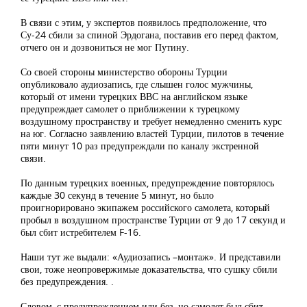
В связи с этим, у экспертов появилось предположение, что
Су-24 сбили за спиной Эрдогана, поставив его перед фактом,
отчего он и дозвониться не мог Путину.
Со своей стороны министерство обороны Турции
опубликовало аудиозапись, где слышен голос мужчины,
который от имени турецких ВВС на английском языке
предупреждает самолет о приближении к турецкому
воздушному пространству и требует немедленно сменить курс
на юг. Согласно заявлению властей Турции, пилотов в течение
пяти минут 10 раз предупреждали по каналу экстренной
связи.
По данным турецких военных, предупреждение повторялось
каждые 30 секунд в течение 5 минут, но было
проигнорировано экипажем российского самолета, который
пробыл в воздушном пространстве Турции от 9 до 17 секунд и
был сбит истребителем F-16.
Наши тут же выдали: «Аудиозапись –монтаж». И представили
свои, тоже неопровержимые доказательства, что сушку сбили
без предупреждения. .
Словом, с предупреждением или без, но самолет был сбит.