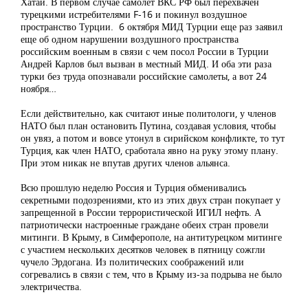
Хатай. В первом случае самолет ВКС РФ был перехвачен
турецкими истребителями F-16 и покинул воздушное
пространство Турции. 6 октября МИД Турции еще раз заявил
еще об одном нарушении воздушного пространства
российским военным в связи с чем посол России в Турции
Андрей Карлов был вызван в местный МИД. И оба эти раза
турки без труда опознавали российские самолеты, а вот 24
ноября…
Если действительно, как считают иные политологи, у членов
НАТО был план остановить Путина, создавая условия, чтобы
он увяз, а потом и вовсе утонул в сирийском конфликте, то тут
Турция, как член НАТО, сработала явно на руку этому плану.
При этом никак не впутав других членов альянса.
Всю прошлую неделю Россия и Турция обменивались
секретными подозрениями, кто из этих двух стран покупает у
запрещенной в России террористической ИГИЛ нефть. А
патриотически настроенные граждане обеих стран провели
митинги. В Крыму, в Симферополе, на антитурецком митинге
с участием нескольких десятков человек в пятницу сожгли
чучело Эрдогана. Из политических соображений или
согревались в связи с тем, что в Крыму из-за подрыва не было
электричества.