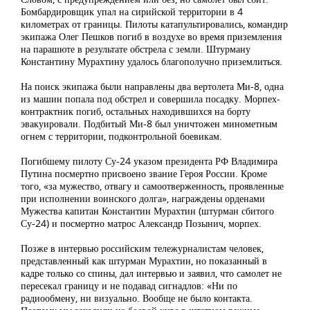
Бомбардировщик упал на сирийской территории в 4
километрах от границы. Пилоты катапультировались, командир
экипажа Олег Пешков погиб в воздухе во время приземления
на парашюте в результате обстрела с земли. Штурману
Константину Мурахтину удалось благополучно приземлиться.
На поиск экипажа были направлены два вертолета Ми-8, одна
из машин попала под обстрел и совершила посадку. Морпех-
контрактник погиб, остальных находившихся на борту
эвакуировали. Подбитый Ми-8 был уничтожен минометным
огнем с территории, подконтрольной боевикам.
Погибшему пилоту Су-24 указом президента РФ Владимира
Путина посмертно присвоено звание Героя России. Кроме
того, «за мужество, отвагу и самоотверженность, проявленные
при исполнении воинского долга», награждены орденами
Мужества капитан Константин Мурахтин (штурман сбитого
Су-24) и посмертно матрос Александр Позынич, морпех.
Позже в интервью российским тележурналистам человек,
представленный как штурман Мурахтин, но показанный в
кадре только со спины, дал интервью и заявил, что самолет не
пересекал границу и не подавад сигнадлов: «Ни по
радиообмену, ни визуально. Вообще не было контакта.