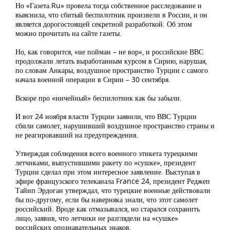
Но «Газета.Ru» провела тогда собственное расследование и
выяснила, что сбитый беспилотник произвели в России, и он
является дорогостоящей секретной разработкой. Об этом
можно прочитать на сайте газеты.
Но, как говорится, «не пойман – не вор», и российские ВВС
продолжали летать выработанным курсом в Сирию, нарушая,
по словам Анкары, воздушное пространство Турции с самого
начала военной операции в Сирии – 30 сентября.
Вскоре про «ничейный» беспилотник как бы забыли.
И вот 24 ноября власти Турции заявили, что ВВС Турции
сбили самолет, нарушивший воздушное пространство страны и
не реагировавший на предупреждения.
Утверждая соблюдения всего военного этикета турецкими
летчиками, выпустившими ракету по «сушке», президент
Турции сделал при этом интересное заявление. Выступая в
эфире французского телеканала France 24, президент Реджеп
Тайип Эрдоган утверждал, что турецкие военные действовали
бы по-другому, если бы наверняка знали, что этот самолет
российский. Вроде как отмазывался, но старался сохранить
лицо, заявив, что летчики не разглядели на «сушке»
российских опознавательных знаков.