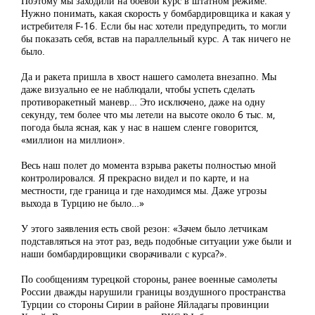
Поэтому мы заходили на боевой курс в штатном режиме.
Нужно понимать, какая скорость у бомбардировщика и какая у
истребителя F-16. Если бы нас хотели предупредить, то могли
бы показать себя, встав на параллельный курс. А так ничего не
было.
Да и ракета пришла в хвост нашего самолета внезапно. Мы
даже визуально ее не наблюдали, чтобы успеть сделать
противоракетный маневр… Это исключено, даже на одну
секунду, тем более что мы летели на высоте около 6 тыс. м,
погода была ясная, как у нас в нашем сленге говорится,
«миллион на миллион».
Весь наш полет до момента взрыва ракеты полностью мной
контролировался. Я прекрасно видел и по карте, и на
местности, где граница и где находимся мы. Даже угрозы
выхода в Турцию не было…»
У этого заявления есть свой резон: «Зачем было летчикам
подставляться на этот раз, ведь подобные ситуации уже были и
наши бомбардировщики сворачивали с курса?».
По сообщениям турецкой стороны, ранее военные самолеты
России дважды нарушили границы воздушного пространства
Турции со стороны Сирии в районе Яйладагы провинции