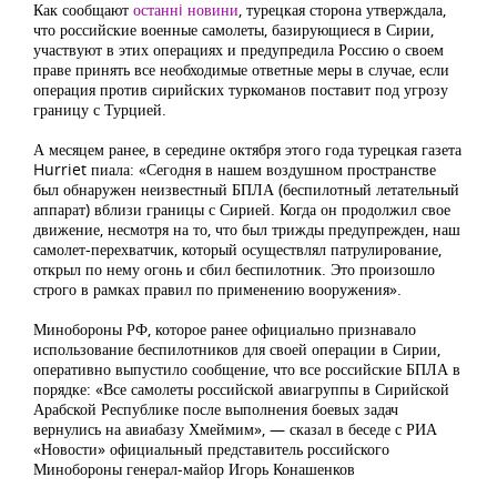
Как сообщают
останнi новини
, турецкая сторона утверждала,
что российские военные самолеты, базирующиеся в Сирии,
участвуют в этих операциях и предупредила Россию о своем
праве принять все необходимые ответные меры в случае, если
операция против сирийских туркоманов поставит под угрозу
границу с Турцией.
А месяцем ранее, в середине октября этого года турецкая газета
Hurriet пиала: «Сегодня в нашем воздушном пространстве
был обнаружен неизвестный БПЛА (беспилотный летательный
аппарат) вблизи границы с Сирией. Когда он продолжил свое
движение, несмотря на то, что был трижды предупрежден, наш
самолет-перехватчик, который осуществлял патрулирование,
открыл по нему огонь и сбил беспилотник. Это произошло
строго в рамках правил по применению вооружения».
Минобороны РФ, которое ранее официально признавало
использование беспилотников для своей операции в Сирии,
оперативно выпустило сообщение, что все российские БПЛА в
порядке: «Все самолеты российской авиагруппы в Сирийской
Арабской Республике после выполнения боевых задач
вернулись на авиабазу Хмеймим», — сказал в беседе с РИА
«Новости» официальный представитель российского
Минобороны генерал-майор Игорь Конашенков