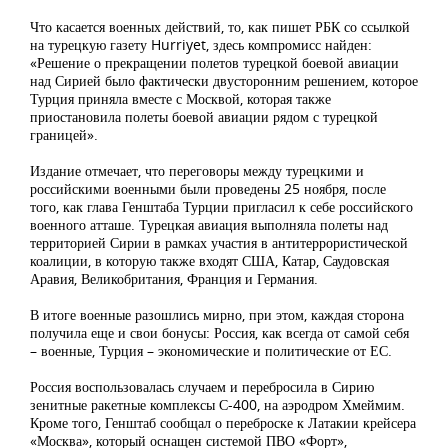
Что касается военных действий, то, как пишет РБК со ссылкой
на турецкую газету Hurriyet, здесь компромисс найден:
«Решение о прекращении полетов турецкой боевой авиации
над Сирией было фактически двусторонним решением, которое
Турция приняла вместе с Москвой, которая также
приостановила полеты боевой авиации рядом с турецкой
границей».
Издание отмечает, что переговоры между турецкими и
российскими военными были проведены 25 ноября, после
того, как глава Генштаба Турции пригласил к себе российского
военного атташе. Турецкая авиация выполняла полеты над
территорией Сирии в рамках участия в антитеррористической
коалиции, в которую также входят США, Катар, Саудовская
Аравия, Великобритания, Франция и Германия.
В итоге военные разошлись мирно, при этом, каждая сторона
получила еще и свои бонусы: Россия, как всегда от самой себя
– военные, Турция – экономические и политические от ЕС.
Россия воспользовалась случаем и перебросила в Сирию
зенитные ракетные комплексы С-400, на аэродром Хмеймим.
Кроме того, Генштаб сообщал о переброске к Латакии крейсера
«Москва», который оснащен системой ПВО «Форт»,