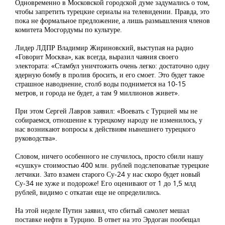
Одновременно в Московской городской думе задумались о том,
чтобы запретить турецкие сериалы на телевидении. Правда, это
пока не формальное предложение, а лишь размышления членов
комитета Мосгордумы по культуре.
Лидер ЛДПР Владимир Жириновский, выступая на радио
«Говорит Москва», как всегда, выразил чаяния своего
электората: «Стамбул уничтожить очень легко: достаточно одну
ядерную бомбу в пролив бросить, и его смоет. Это будет такое
страшное наводнение, столб воды поднимется на 10-15
метров, и города не будет, а там 9 миллионов живет».
При этом Сергей Лавров заявил: «Воевать с Турцией мы не
собираемся, отношение к турецкому народу не изменилось, у
нас возникают вопросы к действиям нынешнего турецкого
руководства».
Словом, ничего особенного не случилось, просто сбили нашу
«сушку» стоимостью 400 млн. рублей подслеповатые турецкие
летчики. Зато взамен старого Су-24 у нас скоро будет новый
Су-34 не хуже и подороже! Его оценивают от 1 до 1,5 млд
рублей, видимо с откатаи еще не определились.
На этой неделе Путин заявил, что сбитый самолет мешал
поставке нефти в Турцию. В ответ на это Эрдоган пообещал