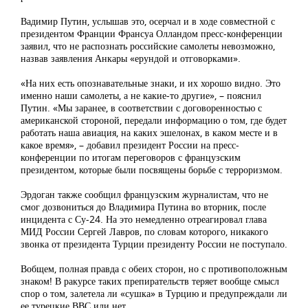
Вадимир Путин, услышав это, осерчал и в ходе совместной с
президентом Франции Франсуа Олландом пресс-конференции
заявил, что не распознать российские самолеты невозможно,
назвав заявления Анкары «ерундой и отговорками».
«На них есть опознавательные знаки, и их хорошо видно. Это
именно наши самолеты, а не какие-то другие», – пояснил
Путин. «Мы заранее, в соответствии с договоренностью с
американской стороной, передали информацию о том, где будет
работать наша авиация, на каких эшелонах, в каком месте и в
какое время», – добавил президент России на пресс-
конференции по итогам переговоров с французским
президентом, которые были посвящены борьбе с терроризмом.
Эрдоган также сообщил французским журналистам, что не
смог дозвониться до Владимира Путина во вторник, после
инцидента с Су-24. На это немедленно отреагировал глава
МИД России Сергей Лавров, по словам которого, никакого
звонка от президента Турции президенту России не поступало.
Вобщем, полная правда с обеих сторон, но с противоположным
знаком! В ракурсе таких препирательств теряет вообще смысл
спор о том, залетела ли «сушка» в Турцию и предупреждали ли
ее турецкие ВВС или нет.