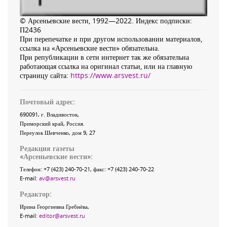
© Арсеньевские вести, 1992—2022. Индекс подписки:
П2436
При перепечатке и при другом использовании материалов,
ссылка на «Арсеньевские вести» обязательна.
При републикации в сети интернет так же обязательна
работающая ссылка на оригинал статьи, или на главную
страницу сайта:
https://www.arsvest.ru/
Почтовый адрес:
690091
, г.
Владивосток
,
Приморский край
,
Россия
.
Переулок Шевченко
, дом 9, 27
Редакция газеты
«
Арсеньевские вести
»:
Телефон:
+7 (423) 240-70-21
, факс:
+7 (423) 240-70-22
E-mail:
av@arsvest.ru
Редактор:
Ирина Георгиевна Гребнёва,
E-mail:
editor@arsvest.ru