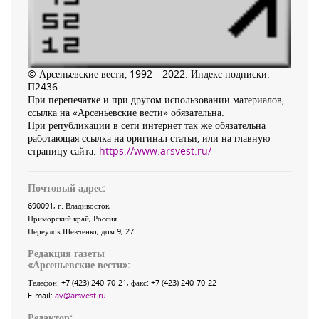
© Арсеньевские вести, 1992—2022. Индекс подписки:
П2436
При перепечатке и при другом использовании материалов,
ссылка на «Арсеньевские вести» обязательна.
При републикации в сети интернет так же обязательна
работающая ссылка на оригинал статьи, или на главную
страницу сайта:
https://www.arsvest.ru/
Почтовый адрес:
690091
, г.
Владивосток
,
Приморский край
,
Россия
.
Переулок Шевченко
, дом 9, 27
Редакция газеты
«
Арсеньевские вести
»:
Телефон:
+7 (423) 240-70-21
, факс:
+7 (423) 240-70-22
E-mail:
av@arsvest.ru
Редактор: