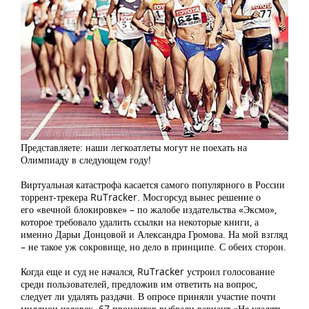
Представляете: наши легкоатлеты могут не поехать на
Олимпиаду в следующем году!
Виртуальная катастрофа касается самого популярного в России
торрент-трекера RuTracker. Мосгорсуд вынес решение о
его «вечной блокировке» – по жалобе издательства «Эксмо»,
которое требовало удалить ссылки на некоторые книги, а
именно Дарьи Донцовой и Александра Громова. На мой взгляд
– не такое уж сокровище, но дело в принципе. С обеих сторон.
Когда еще и суд не начался, RuTracker устроил голосование
среди пользователей, предложив им ответить на вопрос,
следует ли удалять раздачи. В опросе приняли участие почти
миллион человек. 67 процентов выбрали вариант «Не удалять.