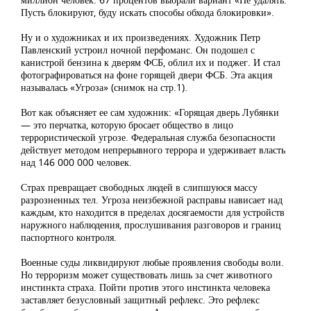
Пусть блокируют, буду искать способы обхода блокировки».
Ну и о художниках и их произведениях. Художник Петр
Павленский устроил ночной перфоманс. Он подошел с
канистрой бензина к дверям ФСБ, облил их и поджег. И стал
фотографироваться на фоне горящей двери ФСБ. Эта акция
называлась «Угроза» (снимок на стр.1).
Вот как объясняет ее сам художник: «Горящая дверь Лубянки
— это перчатка, которую бросает общество в лицо
террористической угрозе. Федеральная служба безопасности
действует методом непрерывного террора и удерживает власть
над 146 000 000 человек.
Страх превращает свободных людей в слипшуюся массу
разрозненных тел. Угроза неизбежной расправы нависает над
каждым, кто находится в пределах досягаемости для устройств
наружного наблюдения, прослушивания разговоров и границ
паспортного контроля.
Военные суды ликвидируют любые проявления свободы воли.
Но терроризм может существовать лишь за счет животного
инстинкта страха. Пойти против этого инстинкта человека
заставляет безусловный защитный рефлекс. Это рефлекс