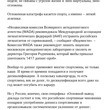
неделе, не связаны с угрозой жизни и либо виртуальны, либо
отложены.
Отложенная катастрофа касается спорта, а именно – легкой
атлетики.
«Независимая комиссия Всемирного антидопингового
агентства (WADA) рекомендовала Международной ассоциации
легкоатлетических федераций (IAAF) отстранить российских
легкоатлетов от соревнований, – сообщают «Ведомости». –
Комиссия WADA также рекомендует лишить лицензии
московскую антидопинговую лабораторию и уволить ее
директора Григория Родченкова, который якобы приказал
уничтожить 1417 допинг-проб».
Вообще-то допинг применяют многие спортсмены, не только
наши. И время от времени попадаются и получают
дисквалификацию. А поскольку кавалергарда, то есть
спортсмена, век не долог, то дисквалификация всего даже на
год может погубить его карьеру.
Но у России, конечно, своя специфика: «Основной вывод
доклада состоит в том, что российские спортивные чиновники
поощряли употребление допинга спортсменами и
организовывали систематическое уклонение от допинг-