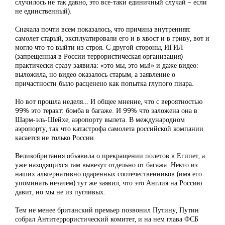
случилось не так давно, это все-таки единичный случай – если
не единственный).
Сначала почти всем показалось, что причина внутренняя:
самолет старый, эксплуатировали его и в хвост и в гриву, вот и
могло что-то выйти из строя. С другой стороны, ИГИЛ
(запрещенная в России террористическая организация)
практически сразу заявила: «это мы, это мы!» и даже видео:
выложила, но видео оказалось старым, а заявление о
причастности было расценено как попытка глупого пиара.
Но вот прошла неделя… И общее мнение, что с вероятностью
99% это теракт: бомба в багаже. И 99% что заложена она в
Шарм-эль-Шейхе, аэропорту вылета. В международном
аэропорту, так что катастрофа самолета российской компании
касается не только России.
Великобритания объявила о прекращении полетов в Египет, а
уже находящихся там вывезут отдельно от багажа. Некто из
наших альтернативно одаренных соотечественников (имя его
упоминать незачем) тут же заявил, что это Англия на Россию
давит, но мы не из пугливых.
Тем не менее британский премьер позвонил Путину, Путин
собрал Антитеррористический комитет, и на нем глава ФСБ