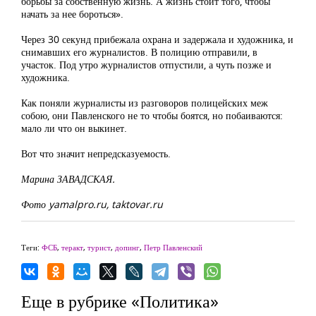
борьбы за собственную жизнь. А жизнь стоит того, чтобы
начать за нее бороться».
Через 30 секунд прибежала охрана и задержала и художника, и
снимавших его журналистов. В полицию отправили, в
участок. Под утро журналистов отпустили, а чуть позже и
художника.
Как поняли журналисты из разговоров полицейских меж
собою, они Павленского не то чтобы боятся, но побаиваются:
мало ли что он выкинет.
Вот что значит непредсказуемость.
Марина ЗАВАДСКАЯ.
Фото yamalpro.ru, taktovar.ru
Теги:
ФСБ
,
теракт
,
турист
,
допинг
,
Петр Павленский
Еще в рубрике «Политика»