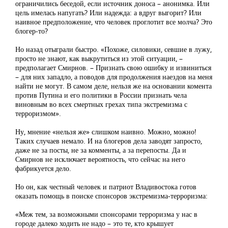
ограничились беседой, если источник доноса – анонимка. Или
цель имелась напугать? Или надежда: а вдруг выгорит? Или
наивное предположение, что человек проглотит все молча? Это
блогер-то?
Но назад отыграли быстро. «Похоже, силовики, севшие в лужу,
просто не знают, как выкрутиться из этой ситуации, –
предполагает Смирнов. – Признать свою ошибку и извиниться
– для них западло, а поводов для продолжения наездов на меня
найти не могут. В самом деле, нельзя же на основании комента
против Путина и его политики в России признать чела
виновным во всех смертных грехах типа экстремизма с
терроризмом».
Ну, мнение «нельзя же» слишком наивно. Можно, можно!
Таких случаев немало. И на блогеров дела заводят запросто,
даже не за посты, не за комменты, а за перепосты. Да и
Смирнов не исключает вероятность, что сейчас на него
фабрикуется дело.
Но он, как честный человек и патриот Владивостока готов
оказать помощь в поиске спонсоров экстремизма-терроризма:
«Меж тем, за возможными спонсорами терроризма у нас в
городе далеко ходить не надо – это те, кто крышует