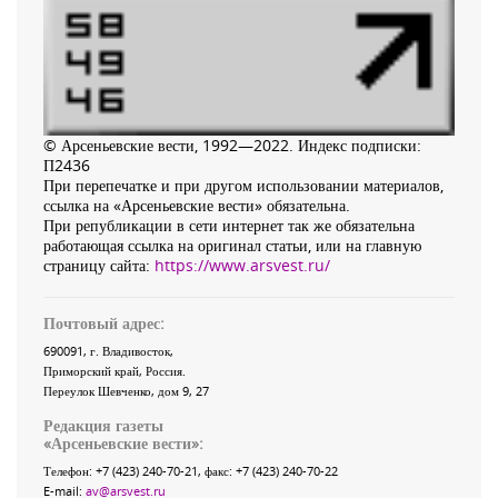
© Арсеньевские вести, 1992—2022. Индекс подписки:
П2436
При перепечатке и при другом использовании материалов,
ссылка на «Арсеньевские вести» обязательна.
При републикации в сети интернет так же обязательна
работающая ссылка на оригинал статьи, или на главную
страницу сайта:
https://www.arsvest.ru/
Почтовый адрес:
690091
, г.
Владивосток
,
Приморский край
,
Россия
.
Переулок Шевченко
, дом 9, 27
Редакция газеты
«
Арсеньевские вести
»:
Телефон:
+7 (423) 240-70-21
, факс:
+7 (423) 240-70-22
E-mail:
av@arsvest.ru