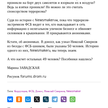
проникли на борт двух самолетов и взорвали их в воздухе?
Ведь за взятки проникли! Но можно ли это считать
спонсорством терроризма?
Судя по истории с Newsmakerом, пока что терроризм-
экстремизм ФСБ видит в тех, кто выкладывает в сеть
информацию о нелегальном уличном бизнесе и обвиняет
силовиков в крышевании. И прикрываются анонимками.
Кстати, об анонимках. В доносе, как узнал Николай Смирнов
из беседы с ФСБ-шником, были указаны 50 человек. Историю
одного из них, Newsmakerа, мы теперь знаем.
А что насчет остальных 49 человек? Пособники нашлись?
Марина ЗАВАДСКАЯ.
Рисунок forums.drom.ru
Теги:
Коррупция
,
ФСБ
,
Донос
,
Николай Смирнов
,
Newsmaker