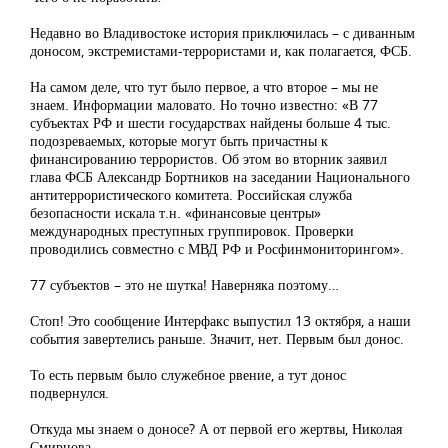
Недавно во Владивостоке история приключилась – с диванным
доносом, экстремистами-террористами и, как полагается, ФСБ.
На самом деле, что тут было первое, а что второе – мы не
знаем. Информации маловато. Но точно известно: «В 77
субъектах РФ и шести государствах найдены больше 4 тыс.
подозреваемых, которые могут быть причастны к
финансированию террористов. Об этом во вторник заявил
глава ФСБ Александр Бортников на заседании Национального
антитеррористического комитета. Российская служба
безопасности искала т.н. «финансовые центры»
международных преступных группировок. Проверки
проводились совместно с МВД РФ и Росфинмониторингом».
77 субъектов – это не шутка! Наверняка поэтому…
Стоп! Это сообщение Интерфакс выпустил 13 октября, а наши
события завертелись раньше. Значит, нет. Первым был донос.
То есть первым было служебное рвение, а тут донос
подвернулся.
Откуда мы знаем о доносе? А от первой его жертвы, Николая
Смирнова.