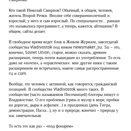
Кто такой Николай Смирнов? Обычный, в общем, человек,
житель Второй Речки. Вполне себе совершеннолетний и
взрослый, у него и сын взрослый. По специальности… раньше
это называлось программист, а теперь, кажется, айтишник? В
общем, сайты делает.
В свободное время ведет блок в Живом Журнале, завсегдатай
сообщества Vladivostok под ником newsmaker_su. Su – это,
конечно, Soviet Union, старое, можно сказать, древнее
расширение, теперь почти вышедшее из употребления. То есть
даже не «почти», а «практически»: мне другие ники с таким
расширением не встречались, нынче самые распространенные
ru и com.
Вообще, это человек с активной, как говорится, гражданской
позицией. В сообществе Vladivostok много таких. В
сообществе (часто называемом Песочницей) блогеры пишут о
Владивостоке. О его проблемах (грязь и мусор в море, пробки
на дорогах, дыры в асфальте…) и праздниках (день Тигра,
демонстрации, Пасха…), ну и о природе, конечно – природа у
нас замечательная.
То есть это как раз – «под фонарем».