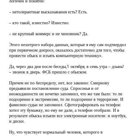
логичен и понятен:
– нетолерантные высказывания есть? Есть.
– кто такой, известно? Известно.
– не крупный коммерс и не чиновник? Да.
Этого нехитрого набора данных, которые я ему сам подтвердил
при первичном допросе, оказалось достаточно для того, чтобы
провести обыск и изъять компьютерную технику».
Да, через два дня после беседы,1 октября, в семь утра – дзынь!
– звонок в дверь. ФСБ пришло с обыском.
Причем не по беспределу, нет, все законно: Смирнову
предъявили постановление суда. Спросонья и от
неожиданности он нечетко запомнил, что же там было: то ли
подозрение в экстремизме, то ли подозрение в терроризме. И
фамилию судьи не запомнил. Сфотографировать на телефон
хотел эту бумажку, но ему не дали, а телефон отобрали. И в
результате обыска изъяли все электронные носители: и ноутбук,
и диски.
Ну, что чувствует нормальный человек, которого в