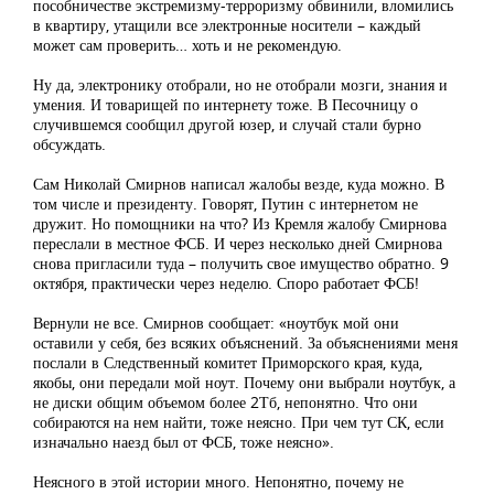
пособничестве экстремизму-терроризму обвинили, вломились
в квартиру, утащили все электронные носители – каждый
может сам проверить… хоть и не рекомендую.
Ну да, электронику отобрали, но не отобрали мозги, знания и
умения. И товарищей по интернету тоже. В Песочницу о
случившемся сообщил другой юзер, и случай стали бурно
обсуждать.
Сам Николай Смирнов написал жалобы везде, куда можно. В
том числе и президенту. Говорят, Путин с интернетом не
дружит. Но помощники на что? Из Кремля жалобу Смирнова
переслали в местное ФСБ. И через несколько дней Смирнова
снова пригласили туда – получить свое имущество обратно. 9
октября, практически через неделю. Споро работает ФСБ!
Вернули не все. Смирнов сообщает: «ноутбук мой они
оставили у себя, без всяких объяснений. За объяснениями меня
послали в Следственный комитет Приморского края, куда,
якобы, они передали мой ноут. Почему они выбрали ноутбук, а
не диски общим объемом более 2Тб, непонятно. Что они
собираются на нем найти, тоже неясно. При чем тут СК, если
изначально наезд был от ФСБ, тоже неясно».
Неясного в этой истории много. Непонятно, почему не