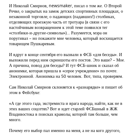
И Николай Смирнов, newsmaker, писал о том же. О Второй
Речке, о закрытых на замок детских спортивных площадках, о
незаконной торговле, о падающих (падавших!) столбиках,
отделяющих проезжую часть от тротуара (в связи с его
настойчивым возвращением к этой теме появился тег
«столбики-и-другие-символы»)… Разумеется, мэра он
поругивал – но покажите мне человека, который восхищается
товарищем Пушкаревым.
И вдруг в конце сентября его вызвали в ФСБ «для беседы». И
выложили перед ним скриншоты его постов. Это ваше? – Мое.
А причина, повод для беседы? И тут ФСБ-шник и сказал об
анонимке, которая пришла в «серое учреждение» по почте.
Электронной. Анонимка на 50 человек. Вот, типа, проверяем.
Сам Николай Смирнов склоняется к «разнарядке» и пишет об
этом в Фейсбуке:
«А где этого гада, экстремиста и врага народа, найти, как не в
этих ваших соцсетях? Вот и идет старлей ФСБшный в ЖЖ
Владивостока в поисках крамолы, которой там больше, чем
много.
Почему его выбор пал именно на меня, а не на кого другого,