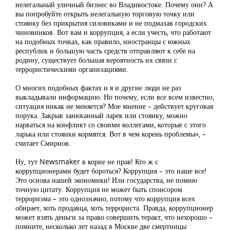
нелегальный уличный бизнес во Владивостоке. Почему они? А
вы попробуйте открыть нелегальную торговую точку или
стоянку без прикрытия силовиками и не подмазав городских
чиновников. Вот вам и коррупция, а если учесть, что работают
на подобных точках, как правило, иностранцы с южных
республик и большую часть средств отправляют к себе на
родину, существует большая вероятность их связи с
террористическими организациями.
О многих подобных фактах и я и другие люди не раз
выкладывали информацию. Но почему, если все всем известно,
ситуация никак не меняется? Мое мнение – действует круговая
порука. Закрыв занюханный ларек или стоянку, можно
нарваться на конфликт со своими коллегами, которые с этого
ларька или стоянки кормятся. Вот в чем корень проблемы», –
считает Смирнов.
Ну, тут Newsmaker в корне не прав! Кто ж с
коррупционерами будет бороться? Коррупция – это наше все!
Это основа нашей экономики! Или государства, не помню
точную цитату. Коррупция не может быть спонсором
терроризма – это однозначно, потому что коррупция всех
обирает, хоть продавца, хоть террориста. Правда, коррупционер
может взять деньги за право совершить теракт, что нехорошо –
помните, несколько лет назад в Москве две смертницы