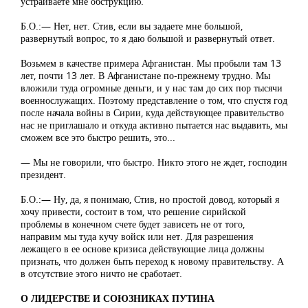
устраиваете мне обструкцию.
Б.О.:— Нет, нет. Стив, если вы задаете мне большой,
развернутый вопрос, то я даю большой и развернутый ответ.
Возьмем в качестве примера Афганистан. Мы пробыли там 13
лет, почти 13 лет. В Афганистане по-прежнему трудно. Мы
вложили туда огромные деньги, и у нас там до сих пор тысячи
военнослужащих. Поэтому представление о том, что спустя год
после начала войны в Сирии, куда действующее правительство
нас не приглашало и откуда активно пытается нас выдавить, мы
сможем все это быстро решить, это...
— Мы не говорили, что быстро. Никто этого не ждет, господин
президент.
Б.О.:— Ну, да, я понимаю, Стив, но простой довод, который я
хочу привести, состоит в том, что решение сирийской
проблемы в конечном счете будет зависеть не от того,
направим мы туда кучу войск или нет. Для разрешения
лежащего в ее основе кризиса действующие лица должны
признать, что должен быть переход к новому правительству. А
в отсутствие этого ничто не сработает.
О ЛИДЕРСТВЕ И СОЮЗНИКАХ ПУТИНА