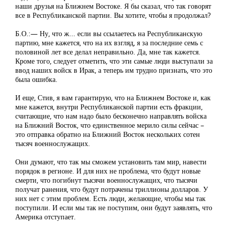
наши друзья на Ближнем Востоке. Я бы сказал, что так говорят
все в Республиканской партии. Вы хотите, чтобы я продолжал?
Б.О.:— Ну, что ж... если вы ссылаетесь на Республиканскую
партию, мне кажется, что на их взгляд, я за последние семь с
половиной лет все делал неправильно. Да, мне так кажется.
Кроме того, следует отметить, что эти самые люди выступали за
ввод наших войск в Ирак, а теперь им трудно признать, что это
была ошибка.
И еще, Стив, я вам гарантирую, что на Ближнем Востоке и, как
мне кажется, внутри Республиканской партии есть фракции,
считающие, что нам надо было бесконечно направлять войска
на Ближний Восток, что единственное мерило силы сейчас –
это отправка обратно на Ближний Восток нескольких сотен
тысяч военнослужащих.
Они думают, что так мы сможем установить там мир, навести
порядок в регионе. И для них не проблема, что будут новые
смерти, что погибнут тысячи военнослужащих, что тысячи
получат ранения, что будут потрачены триллионы долларов. У
них нет с этим проблем. Есть люди, желающие, чтобы мы так
поступили. И если мы так не поступим, они будут заявлять, что
Америка отступает.