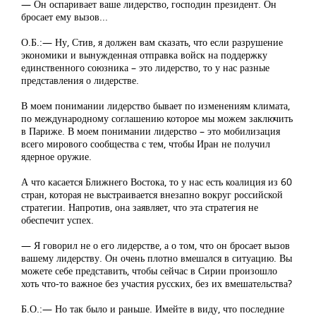
— Он оспаривает ваше лидерство, господин президент. Он
бросает ему вызов...
О.Б.:— Ну, Стив, я должен вам сказать, что если разрушение
экономики и вынужденная отправка войск на поддержку
единственного союзника – это лидерство, то у нас разные
представления о лидерстве.
В моем понимании лидерство бывает по изменениям климата,
по международному соглашению которое мы можем заключить
в Париже. В моем понимании лидерство – это мобилизация
всего мирового сообщества с тем, чтобы Иран не получил
ядерное оружие.
А что касается Ближнего Востока, то у нас есть коалиция из 60
стран, которая не выстраивается внезапно вокруг российской
стратегии. Напротив, она заявляет, что эта стратегия не
обеспечит успех.
— Я говорил не о его лидерстве, а о том, что он бросает вызов
вашему лидерству. Он очень плотно вмешался в ситуацию. Вы
можете себе представить, чтобы сейчас в Сирии произошло
хоть что-то важное без участия русских, без их вмешательства?
Б.О.:— Но так было и раньше. Имейте в виду, что последние