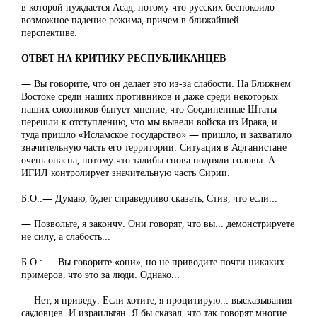
в которой нуждается Асад, потому что русских беспокоило
возможное падение режима, причем в ближайшей
перспективе.
ОТВЕТ НА КРИТИКУ РЕСПУБЛИКАНЦЕВ
— Вы говорите, что он делает это из-за слабости. На Ближнем
Востоке среди наших противников и даже среди некоторых
наших союзников бытует мнение, что Соединенные Штаты
перешли к отступлению, что мы вывели войска из Ирака, и
туда пришло «Исламское государство» — пришло, и захватило
значительную часть его территории. Ситуация в Афганистане
очень опасна, потому что талибы снова подняли головы. А
ИГИЛ контролирует значительную часть Сирии.
Б.О.:— Думаю, будет справедливо сказать, Стив, что если...
— Позвольте, я закончу. Они говорят, что вы... демонстрируете
не силу, а слабость...
Б.О.: — Вы говорите «они», но не приводите почти никаких
примеров, что это за люди. Однако...
— Нет, я приведу. Если хотите, я процитирую... высказывания
саудовцев. И израильтян. Я бы сказал, что так говорят многие