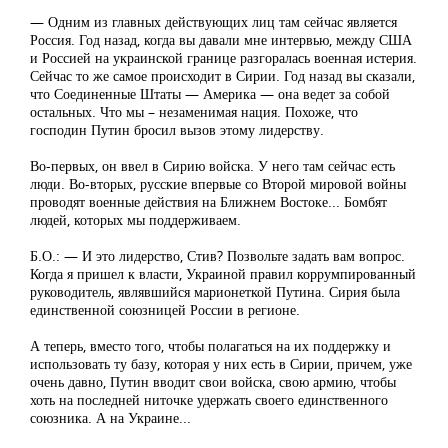
— Одним из главных действующих лиц там сейчас является
Россия. Год назад, когда вы давали мне интервью, между США
и Россией на украинской границе разгоралась военная истерия.
Сейчас то же самое происходит в Сирии. Год назад вы сказали,
что Соединенные Штаты — Америка — она ведет за собой
остальных. Что мы – незаменимая нация. Похоже, что
господин Путин бросил вызов этому лидерству.
Во-первых, он ввел в Сирию войска. У него там сейчас есть
люди. Во-вторых, русские впервые со Второй мировой войны
проводят военные действия на Ближнем Востоке... Бомбят
людей, которых мы поддерживаем.
Б.О.: — И это лидерство, Стив? Позвольте задать вам вопрос.
Когда я пришел к власти, Украиной правил коррумпированный
руководитель, являвшийся марионеткой Путина. Сирия была
единственной союзницей России в регионе.
А теперь, вместо того, чтобы полагаться на их поддержку и
использовать ту базу, которая у них есть в Сирии, причем, уже
очень давно, Путин вводит свои войска, свою армию, чтобы
хоть на последней ниточке удержать своего единственного
союзника. А на Украине...