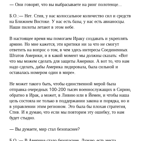
— Они говорят, что вы выбрасываете на ринг полотенце...
Б.О.:— Нет. Стив, у нас колоссальное количество сил и средств
на Ближнем Востоке. У нас есть базы, у нас есть авианосцы.
Наши пилоты летают в этом небе.
В настоящее время мы помогаем Ираку создавать и укреплять
армию. Но мне кажется, эти критики ни за что не смогут
ответить на вопрос о том, в чем здесь интересы Соединенных
Штатов Америки, и в какой момент мы должны сказать: «Вот
что мы можем сделать для защиты Америки. А вот то, что нам
надо сделать, дабы Америка лидировала, была сильной и
оставалась номером один в мире».
Не может такого быть, чтобы единственной мерой была
отправка очередных 100-200 тысяч военнослужащих в Сирию,
обратно в Ирак, а может, в Ливию или в Йемен, и чтобы наша
цель состояла не только в поддержании закона и порядка, но и
в управлении этим регионом. Это была бы плохая стратегия,
Стив. И я думаю, что если мы повторим эту ошибку, то нам
будет стыдно.
— Вы думаете, мир стал безопаснее?
Б.О.:— В Америке стало безопаснее. Думаю, есть места,