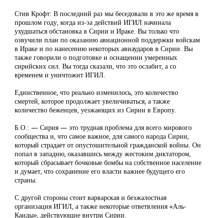
Стив Крофт: В последний раз мы беседовали в это же время в
прошлом году, когда из-за действий ИГИЛ начинала
ухудшаться обстановка в Сирии и Ираке. Вы только что
озвучили план по оказанию авиационной поддержки войскам
в Ираке и по нанесению некоторых авиаударов в Сирии. Вы
также говорили о подготовке и оснащении умеренных
сирийских сил. Вы тогда сказали, что это ослабит, а со
временем и уничтожит ИГИЛ.
Единственное, что реально изменилось, это количество
смертей, которое продолжает увеличиваться, а также
количество беженцев, уезжающих из Сирии в Европу.
Б.О.: — Сирия — это трудная проблема для всего мирового
сообщества и, что самое важное, для самого народа Сирии,
который страдает от опустошительной гражданской войны. Он
попал в западню, оказавшись между жестоким диктатором,
который сбрасывает бочковые бомбы на собственное население
и думает, что сохранение его власти важнее будущего его
страны.
С другой стороны стоит варварская и безжалостная
организация ИГИЛ, а также некоторые ответвления «Аль-
Каиды», действующие внутри Сирии.