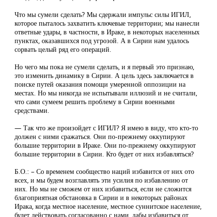
Что мы сумели сделать? Мы сдержали импульс силы ИГИЛ,
которое пыталось захватить ключевые территории; мы нанесли
ответные удары, в частности, в Ираке, в некоторых населенных
пунктах, оказавшихся под угрозой. А в Сирии нам удалось
сорвать целый ряд его операций.
Но чего мы пока не сумели сделать, и я первый это признаю,
это изменить динамику в Сирии. А цель здесь заключается в
поиске путей оказания помощи умеренной оппозиции на
местах. Но мы никогда не испытывали иллюзий и не считали,
что сами сумеем решить проблему в Сирии военными
средствами.
— Так что же произойдет с ИГИЛ? Я имею в виду, что кто-то
должен с ними сражаться. Они по-прежнему оккупируют
большие территории в Ираке. Они по-прежнему оккупируют
большие территории в Сирии. Кто будет от них избавляться?
Б.О.: – Со временем сообщество наций избавится от них ото
всех, и мы будем возглавлять эти усилия по избавлению от
них. Но мы не сможем от них избавиться, если не сложится
благоприятная обстановка в Сирии и в некоторых районах
Ирака, когда местное население, местное суннитское население,
будет действовать согласованно с нами, дабы избавиться от