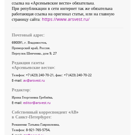
ссылка на «Арсеньевские вести» обязательна.
При републикации в сети интернет так же обязательна
работающая ссылка на оригинал статьи, или на главную
страницу сайта:
https://www.arsvest.ru/
Почтовый адрес:
690091
, г.
Владивосток
,
Приморский край
,
Россия
.
Переулок Шевченко
, дом 9, 27
Редакция газеты
«
Арсеньевские вести
»:
Телефон:
+7 (423) 240-70-21
, факс:
+7 (423) 240-70-22
E-mail:
av@arsvest.ru
Редактор:
Ирина Георгиевна Гребнёва,
E-mail:
editor@arsvest.ru
Собственный корреспондент «АВ»
в Санкт-Петербурге:
Романенко Татьяна Гаврииловна,
Телефон: 8-921-765-5754,