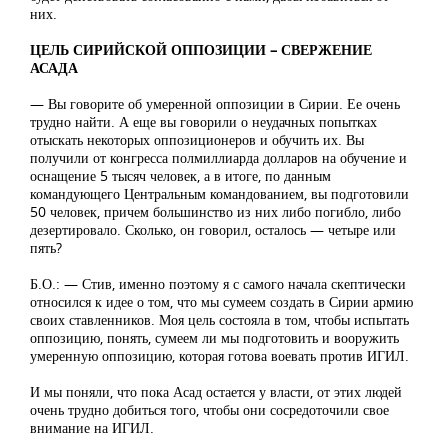
них.
ЦЕЛЬ СИРИЙСКОЙ ОППОЗИЦИИ – СВЕРЖЕНИЕ
АСАДА
— Вы говорите об умеренной оппозиции в Сирии. Ее очень
трудно найти. А еще вы говорили о неудачных попытках
отыскать некоторых оппозиционеров и обучить их. Вы
получили от конгресса полмиллиарда долларов на обучение и
оснащение 5 тысяч человек, а в итоге, по данным
командующего Центральным командованием, вы подготовили
50 человек, причем большинство из них либо погибло, либо
дезертировало. Сколько, он говорил, осталось — четыре или
пять?
Б.О.: — Стив, именно поэтому я с самого начала скептически
относился к идее о том, что мы сумеем создать в Сирии армию
своих ставленников. Моя цель состояла в том, чтобы испытать
оппозицию, понять, сумеем ли мы подготовить и вооружить
умеренную оппозицию, которая готова воевать против ИГИЛ.
И мы поняли, что пока Асад остается у власти, от этих людей
очень трудно добиться того, чтобы они сосредоточили свое
внимание на ИГИЛ.