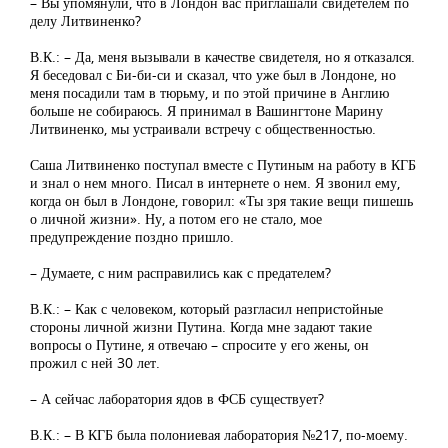
– Вы упомянули, что в Лондон вас приглашали свидетелем по
делу Литвиненко?
В.К.: – Да, меня вызывали в качестве свидетеля, но я отказался.
Я беседовал с Би-би-си и сказал, что уже был в Лондоне, но
меня посадили там в тюрьму, и по этой причине в Англию
больше не собираюсь. Я принимал в Вашингтоне Марину
Литвиненко, мы устраивали встречу с общественностью.
Саша Литвиненко поступал вместе с Путиным на работу в КГБ
и знал о нем много. Писал в интернете о нем. Я звонил ему,
когда он был в Лондоне, говорил: «Ты зря такие вещи пишешь
о личной жизни». Ну, а потом его не стало, мое
предупреждение поздно пришло.
– Думаете, с ним расправились как с предателем?
В.К.: – Как с человеком, который разгласил непристойные
стороны личной жизни Путина. Когда мне задают такие
вопросы о Путине, я отвечаю – спросите у его жены, он
прожил с ней 30 лет.
– А сейчас лаборатория ядов в ФСБ существует?
В.К.: – В КГБ была полониевая лаборатория №217, по-моему.