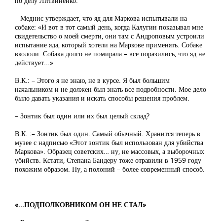
по делу Литвиненко.
– Меднис утверждает, что яд для Маркова испытывали на
собаке: «И вот в тот самый день, когда Калугин показывал мне
свидетельство о моей смерти, они там с Андроповым устроили
испытание яда, который хотели на Маркове применять. Собаке
вкололи. Собака долго не помирала – все поразились, что яд не
действует...»
В.К.: – Этого я не знаю, не в курсе. Я был большим
начальником и не должен был знать все подробности. Мое дело
было давать указания и искать способы решения проблем.
– Зонтик был один или их был целый склад?
В.К. :– Зонтик был один. Самый обычный. Хранится теперь в
музее с надписью «Этот зонтик был использован для убийства
Маркова». Образец советских… ну, не массовых, а выборочных
убийств. Кстати, Степана Бандеру тоже отравили в 1959 году
похожим образом. Ну, а полоний – более современный способ.
«...ПОДПОЛКОВНИКОМ ОН НЕ СТАЛ»