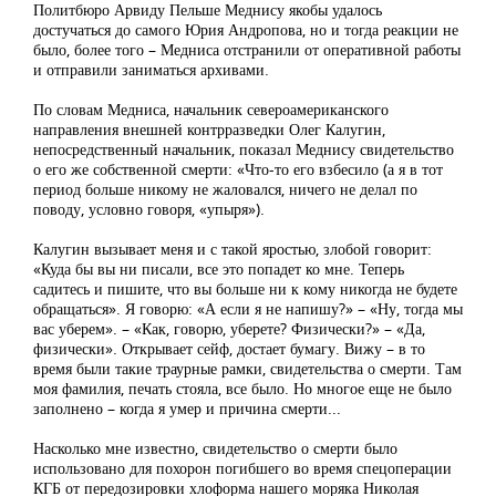
Политбюро Арвиду Пельше Меднису якобы удалось
достучаться до самого Юрия Андропова, но и тогда реакции не
было, более того – Медниса отстранили от оперативной работы
и отправили заниматься архивами.
По словам Медниса, начальник североамериканского
направления внешней контрразведки Олег Калугин,
непосредственный начальник, показал Меднису свидетельство
о его же собственной смерти: «Что-то его взбесило (а я в тот
период больше никому не жаловался, ничего не делал по
поводу, условно говоря, «упыря»).
Калугин вызывает меня и с такой яростью, злобой говорит:
«Куда бы вы ни писали, все это попадет ко мне. Теперь
садитесь и пишите, что вы больше ни к кому никогда не будете
обращаться». Я говорю: «А если я не напишу?» – «Ну, тогда мы
вас уберем». – «Как, говорю, уберете? Физически?» – «Да,
физически». Открывает сейф, достает бумагу. Вижу – в то
время были такие траурные рамки, свидетельства о смерти. Там
моя фамилия, печать стояла, все было. Но многое еще не было
заполнено – когда я умер и причина смерти...
Насколько мне известно, свидетельство о смерти было
использовано для похорон погибшего во время спецоперации
КГБ от передозировки хлоформа нашего моряка Николая