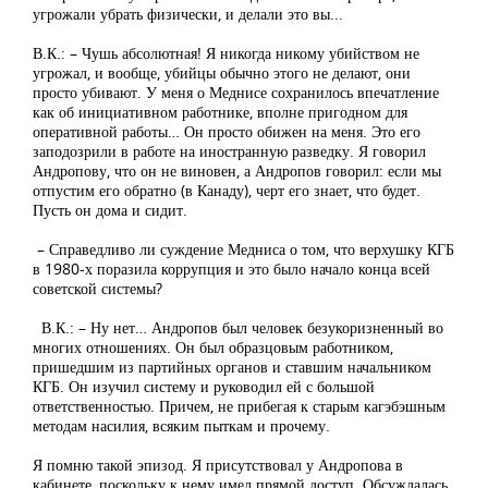
угрожали убрать физически, и делали это вы...
В.К.: – Чушь абсолютная! Я никогда никому убийством не
угрожал, и вообще, убийцы обычно этого не делают, они
просто убивают. У меня о Меднисе сохранилось впечатление
как об инициативном работнике, вполне пригодном для
оперативной работы… Он просто обижен на меня. Это его
заподозрили в работе на иностранную разведку. Я говорил
Андропову, что он не виновен, а Андропов говорил: если мы
отпустим его обратно (в Канаду), черт его знает, что будет.
Пусть он дома и сидит.
– Справедливо ли суждение Медниса о том, что верхушку КГБ
в 1980-х поразила коррупция и это было начало конца всей
советской системы?
В.К.: – Ну нет… Андропов был человек безукоризненный во
многих отношениях. Он был образцовым работником,
пришедшим из партийных органов и ставшим начальником
КГБ. Он изучил систему и руководил ей с большой
ответственностью. Причем, не прибегая к старым кагэбэшным
методам насилия, всяким пыткам и прочему.
Я помню такой эпизод. Я присутствовал у Андропова в
кабинете, поскольку к нему имел прямой доступ. Обсуждалась