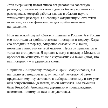
Этот американец потом много лет работал на советскую
разведку, пока его не заложил один из беглецов, советских
разведчиков, который работал как раз в области научно-
технической разведки. Он сообщил американцам: есть такой
источник, не знал фамилии, но дал приблизительное
направление.
И он на всякий случай сбежал и приехал в Россию. А в России
его посчитали за двойного агента и посадили в тюрьму. Когда
его посадили в тюрьму, Андропов сказал мне: «Пойди,
поговори с ним, это же твой человек. Пусть он признается, и
тогда мы его простим. Я пришел к нему в тюрьму в Москве, он
бросился на меня чуть ли не с с кулаками: «Я такой идиот, что
вам поверил!» – и ударился в слезы.
Я пришел к Андропову, говорю: «Юрий Владимирович, вы
напрасно его подозреваете, он честный человек». Я даже
предложил ему поучаствовать в выборах, поскольку и сам уже
был общественным деятелем, но он отказался. Его фамилия
была Котлобай. Американец украинского происхождения,
возможно, поэтому он нам и сочувствовал.