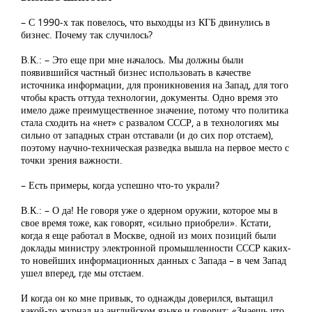
– С 1990-х так повелось, что выходцы из КГБ двинулись в
бизнес. Почему так случилось?
В.К.: – Это еще при мне началось. Мы должны были
появившийся частный бизнес использовать в качестве
источника информации, для проникновения на Запад, для того
чтобы красть оттуда технологии, документы. Одно время это
имело даже преимущественное значение, потому что политика
стала сходить на «нет» с развалом СССР, а в технологиях мы
сильно от западных стран отставали (и до сих пор отстаем),
поэтому научно-техническая разведка вышла на первое место с
точки зрения важности.
– Есть примеры, когда успешно что-то украли?
В.К.: – О да! Не говоря уже о ядерном оружии, которое мы в
свое время тоже, как говорят, «сильно приобрели». Кстати,
когда я еще работал в Москве, одной из моих позиций были
доклады министру электронной промышленности СССР каких-
то новейших информационных данных с Запада – в чем Запад
ушел вперед, где мы отстаем.
И когда он ко мне привык, то однажды доверился, вытащил
какой-то журнал на английском языке и говорит: «Знаешь что,