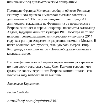
шпионажем под дипломатическим прикрытием.
Президент Франсуа Миттеран сообщил об этом Рональду
Рейгану, и это привело к массовой высылке советских
дипломатов в 1982 году из западных стран. Среди 47
дипломатов, высланных из Франции из-за предательства
Ветрова, значился и первый секретарь посольства Александр
Авдеев, будущий министр культуры РФ. Несмотря на то что
история произошла давно, министерство культуры (в 2011
году, как раз при Авдееве) не разрешило съемки в Москве. В
итоге обошлись без русских, главную роль сыграл Эмир
Кустурица, а станцию метро «Новослободская» снимали в
киевском метро.
В конце фильма агента Ветрова торжественно расстреливают
по приговору советского суда. Олег Калугин говорит, что
фильм не совсем верен и что Ветрова казнили иначе – его
якобы на ходу выбросили из машины.
Анастасия Кириленко,
Радио Свобода
http://faraj.com.tj/opinion/2301