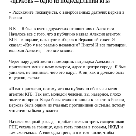
«ЦЕРКОВЬ — ОДНО ИЗ ПОДРАЗДЕЛЕНИЙ КГБ»
– Расскажите, пожалуйста, о завербованных деятелях церкви в
России.
В.К.:– Я был в очень дружеских отношениях с Алексием.
Началось все с того, что я публично назвал Алексия агентом
КГБ – в порыве, накануне выборов в Верховный совет. Я
сказал: «Кто у нас реально независим? Никто! И все патриархи,
включая Алексия, – это все «свои».
Через пару дней звонит помощник патриарха Алексия и
приглашает меня к нему вечером, адрес в центре города. Я был
удивлен, не понимал, чего это вдруг. А он, как и должно быть
в церкви, сказал:
«Я вас пригласил, потому что вы публично обозвали меня
агентом КГБ. Так вот, молодой человек, вы, наверное, плохо
знаете историю. Когда большевики пришли к власти в России,
церковь была одним из главных противников системы, потому
что атеисты были у власти.
Начался мощный разлад – приблизительно треть священников
РПЦ уехала за границу, одна треть попала в тюрьмы, НКВД и
там скончалась. А еще одна треть, и я в том числе, чтобы