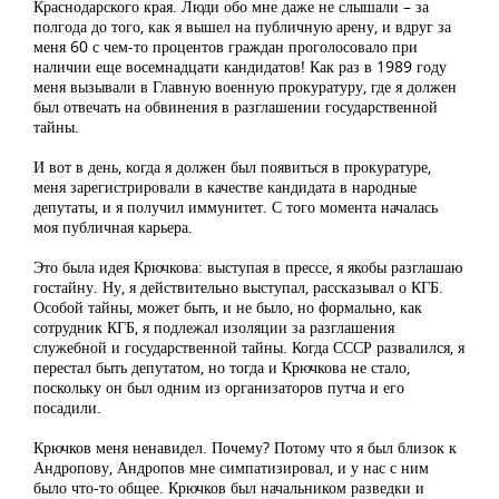
Краснодарского края. Люди обо мне даже не слышали – за
полгода до того, как я вышел на публичную арену, и вдруг за
меня 60 с чем-то процентов граждан проголосовало при
наличии еще восемнадцати кандидатов! Как раз в 1989 году
меня вызывали в Главную военную прокуратуру, где я должен
был отвечать на обвинения в разглашении государственной
тайны.
И вот в день, когда я должен был появиться в прокуратуре,
меня зарегистрировали в качестве кандидата в народные
депутаты, и я получил иммунитет. С того момента началась
моя публичная карьера.
Это была идея Крючкова: выступая в прессе, я якобы разглашаю
гостайну. Ну, я действительно выступал, рассказывал о КГБ.
Особой тайны, может быть, и не было, но формально, как
сотрудник КГБ, я подлежал изоляции за разглашения
служебной и государственной тайны. Когда СССР развалился, я
перестал быть депутатом, но тогда и Крючкова не стало,
поскольку он был одним из организаторов путча и его
посадили.
Крючков меня ненавидел. Почему? Потому что я был близок к
Андропову, Андропов мне симпатизировал, и у нас с ним
было что-то общее. Крючков был начальником разведки и