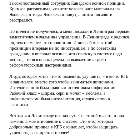
высокопоставленный сотрудник Канадской конной полиции.
Крючков рассчитывал, что этот человек даст материалы на
Яковлева, и тогда Яковлева отзовут, а потом посадят и
расстреляют.
Но ничего не получилось, а меня послали в Ленинград первым
заместителем начальника управления. В Ленинграде я родился,
но, тем не менее, это провинция. И вот работая в этой
провинции впервые не по иностранцам, а по советским
гражданам, я впервые осознал, что советскую систему надо
менять, что вся она нацелена на выявление людей с
реформаторскими настроениями.
Люди, которые хотят что-то поменять, улучшить, – ими-то КГБ
и занимался, вместо того чтобы заниматься шпионами.
Интеллигенция была главным источником информации.
Рабочий класс – ширма, серп и молот – эмблема, а
информаторами была интеллигенция, студенчество в
частности.
Вот так я в Ленинграде познал суть Советской власти, и она
изменила мое отношение к системе. Это я-то, который
добровольно пришел в КГБ с юных лет, чтобы защищать,
укреплять, расширять и прочее!