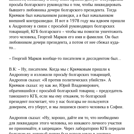
просьба болгарского руководства о том, чтобы ликвидировать
бывшего любовника дочери болгарского президента. Тогда
Крючков был начальником разведки, а я был начальником
внешней контрразведки. И вот в 1978 году мы вдвоем пришли
к Андропову в связи с просьбой руководящих болгарских
товарищей, КГБ болгарского – чтобы мы помогли уничтожить
этого человека, Георгий Марков его имя и фамилия. Он был
любовником дочери президента, а потом от нее сбежал куда-
то…
– Георгий Марков вообще-то писателем и диссидентом был...
В.К: – Ну, писателем. Когда мы с Крючковым пришли к
Андропову и изложили просьбу болгарских товарищей,
Андропов сказал: «Я против политических убийств». А
Крючков сказал: ну как же, Юрий Владимирович,
обратившийся с просьбой болгарский товарищ – председатель
тамошнего КГБ, если мы ему откажем, то болгарский
президент посчитает, что у нас болгары не пользуются
доверием, его уберут, и мы лишимся своего человека в Софии.
Андропов сказал: «Ну, хорошо, дайте им то, что необходимо
для ликвидации этого человека, но никакого личного участия
не принимайте, я запрещаю». Через лабораторию КГБ передали
болгарам яд, который потом был использован в зонтике.