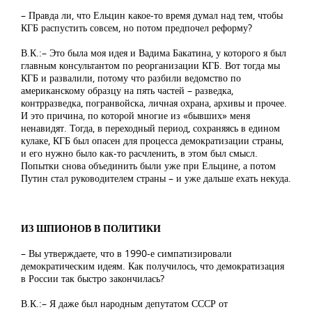
– Правда ли, что Ельцин какое-то время думал над тем, чтобы
КГБ распустить совсем, но потом предпочел реформу?
В.К.:– Это была моя идея и Вадима Бакатина, у которого я был
главным консультантом по реорганизации КГБ. Вот тогда мы
КГБ и развалили, потому что разбили ведомство по
американскому образцу на пять частей – разведка,
контрразведка, погранвойска, личная охрана, архивы и прочее.
И это причина, по которой многие из «бывших» меня
ненавидят. Тогда, в переходный период, сохраняясь в едином
кулаке, КГБ был опасен для процесса демократизации страны,
и его нужно было как-то расчленить, в этом был смысл.
Попытки снова объединить были уже при Ельцине, а потом
Путин стал руководителем страны – и уже дальше ехать некуда.
ИЗ ШПИОНОВ В ПОЛИТИКИ
– Вы утверждаете, что в 1990-е симпатизировали
демократическим идеям. Как получилось, что демократизация
в России так быстро закончилась?
В.К.:– Я даже был народным депутатом СССР от