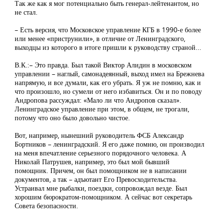
Так же как я мог потенциально быть генерал-лейтенантом, но
не стал.
– Есть версия, что Московское управление КГБ в 1990-е более
или менее «приструнили», в отличие от Ленинградского,
выходцы из которого в итоге пришли к руководству страной...
В.К.:– Это правда. Был такой Виктор Алидин в московском
управлении – наглый, самонадеянный, выход имел на Брежнева
напрямую, и все думали, как его убрать. Я уж не помню, как и
что произошло, но сумели от него избавиться. Он и по поводу
Андропова рассуждал: «Мало ли что Андропов сказал».
Ленинградское управление при этом, в общем, не трогали,
потому что оно было довольно чистое.
Вот, например, нынешний руководитель ФСБ Александр
Бортников – ленинградский. Я его даже помню, он производил
на меня впечатление серьезного порядочного человека. А
Николай Патрушев, например, это был мой бывший
помощник. Причем, он был помощником не в написании
документов, а так – адъютант Его Превосходительства.
Устраивал мне рыбалки, поездки, сопровождал везде. Был
хорошим бюрократом-помощником. А сейчас вот секретарь
Совета безопасности.