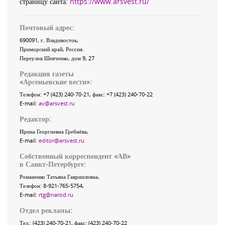
страницу сайта:
https://www.arsvest.ru/
Почтовый адрес:
690091
, г.
Владивосток
,
Приморский край
,
Россия
.
Переулок Шевченко
, дом 9, 27
Редакция газеты
«
Арсеньевские вести
»:
Телефон:
+7 (423) 240-70-21
, факс:
+7 (423) 240-70-22
E-mail:
av@arsvest.ru
Редактор:
Ирина Георгиевна Гребнёва,
E-mail:
editor@arsvest.ru
Собственный корреспондент «АВ»
в Санкт-Петербурге:
Романенко Татьяна Гаврииловна,
Телефон: 8-921-765-5754,
E-mail:
rtg@narod.ru
Отдел рекламы:
Тел.: (423) 240-70-21, факс: (423) 240-70-22