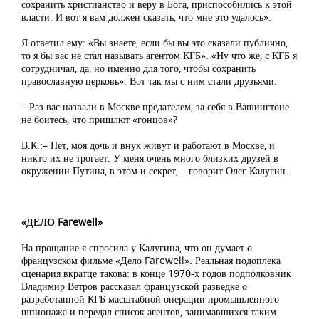
сохранить христианство и веру в Бога, приспособились к этой
власти. И вот я вам должен сказать, что мне это удалось».
Я ответил ему: «Вы знаете, если бы вы это сказали публично,
то я бы вас не стал называть агентом КГБ». «Ну что же, с КГБ я
сотрудничал, да, но именно для того, чтобы сохранить
православную церковь». Вот так мы с ним стали друзьями.
– Раз вас назвали в Москве предателем, за себя в Вашингтоне
не боитесь, что пришлют «гонцов»?
В.К.:– Нет, моя дочь и внук живут и работают в Москве, и
никто их не трогает. У меня очень много близких друзей в
окружении Путина, в этом и секрет, – говорит Олег Калугин.
«ДЕЛО Farewell»
На прощание я спросила у Калугина, что он думает о
французском фильме «Дело Farewell». Реальная подоплека
сценария вкратце такова: в конце 1970-х годов подполковник
Владимир Ветров рассказал французской разведке о
разработанной КГБ масштабной операции промышленного
шпионажа и передал список агентов, занимавшихся таким