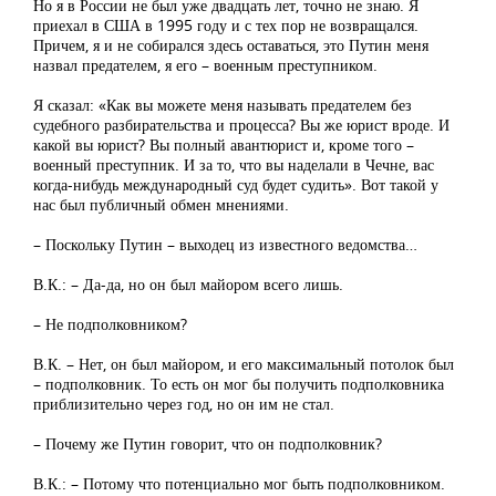
Но я в России не был уже двадцать лет, точно не знаю. Я
приехал в США в 1995 году и с тех пор не возвращался.
Причем, я и не собирался здесь оставаться, это Путин меня
назвал предателем, я его – военным преступником.
Я сказал: «Как вы можете меня называть предателем без
судебного разбирательства и процесса? Вы же юрист вроде. И
какой вы юрист? Вы полный авантюрист и, кроме того –
военный преступник. И за то, что вы наделали в Чечне, вас
когда-нибудь международный суд будет судить». Вот такой у
нас был публичный обмен мнениями.
– Поскольку Путин – выходец из известного ведомства…
В.К.: – Да-да, но он был майором всего лишь.
– Не подполковником?
В.К. – Нет, он был майором, и его максимальный потолок был
– подполковник. То есть он мог бы получить подполковника
приблизительно через год, но он им не стал.
– Почему же Путин говорит, что он подполковник?
В.К.: – Потому что потенциально мог быть подполковником.