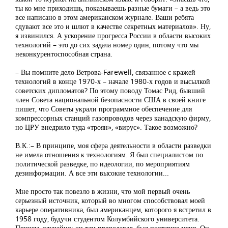
ты ко мне приходишь, показываешь разные бумаги – а ведь это
все написано в этом американском журнале. Ваши ребята
сдувают все это и шлют в качестве секретных материалов». Ну,
я извинился. А ускорение прогресса России в области высоких
технологий – это до сих задача номер один, потому что мы
неконкурентоспособная страна.
– Вы помните дело Ветрова-Farewell, связанное с кражей
технологий в конце 1970-х – начале 1980-х годов и высылкой
советских дипломатов? По этому поводу Томас Рид, бывший
член Совета национальной безопасности США в своей книге
пишет, что Советы украли программное обеспечение для
компрессорных станций газопроводов через канадскую фирму,
но ЦРУ внедрило туда «троян», «вирус». Такое возможно?
В.К.:– В принципе, моя сфера деятельности в области разведки
не имела отношения к технологиям. Я был специалистом по
политической разведке, по идеологии, по мероприятиям
дезинформации. А все эти высокие технологии...
Мне просто так повезло в жизни, что мой первый очень
серьезный источник, который во многом способствовал моей
карьере оперативника, был американцем, которого я встретил в
1958 году, будучи студентом Колумбийского университета.
Причем, случайно: он там преподавал, был постарше меня. Он