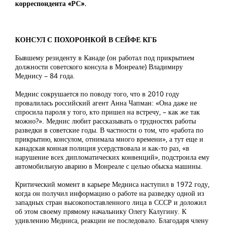
корреспондента «РС».
КОНСУЛ С ПОХОРОНКОЙ В СЕЙФЕ КГБ
Бывшему резиденту в Канаде (он работал под прикрытием
должности советского консула в Монреале) Владимиру
Меднису – 84 года.
Меднис сокрушается по поводу того, что в 2010 году
провалилась российский агент Анна Чапман: «Она даже не
спросила пароля у того, кто пришел на встречу, – как же так
можно?». Меднис любит рассказывать о трудностях работы
разведки в советские годы. В частности о том, что «работа по
прикрытию, консулом, отнимала много времени», а тут еще и
канадская конная полиция усердствовала и как-то раз, «в
нарушение всех дипломатических конвенций», подстроила ему
автомобильную аварию в Монреале с целью обыска машины.
Критический момент в карьере Медниса наступил в 1972 году,
когда он получил информацию о работе на разведку одной из
западных стран высокопоставленного лица в СССР и доложил
об этом своему прямому начальнику Олегу Калугину. К
удивлению Медниса, реакции не последовало. Благодаря члену