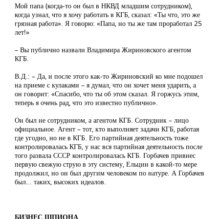
Мой папа (когда-то он был в НКВД младшим сотрудником),
когда узнал, что я хочу работать в КГБ, сказал: «Ты что, это же
грязная работа». Я говорю: «Папа, но ты же там проработал 25
лет!»
– Вы публично назвали Владимира Жириновского агентом
КГБ.
В.Д.: – Да, и после этого как-то Жириновский ко мне подошел
на приеме с кулаками – я думал, что он хочет меня ударить, а
он говорит: «Спасибо, что ты об этом сказал. Я горжусь этим,
теперь я очень рад, что это известно публично».
Он был не сотрудником, а агентом КГБ. Сотрудник – лицо
официальное. Агент – тот, кто выполняет задачи КГБ, работая
где угодно, но не в КГБ. Его партийная деятельность тоже
контролировалась КГБ, у нас вся партийная деятельность после
того развала СССР контролировалась КГБ. Горбачев привнес
первую свежую струю в эту систему, Ельцин в какой-то мере
продолжил, но он был другим человеком по натуре. А Горбачев
был... таких, высоких идеалов.
БИЗНЕС ШПИОНА