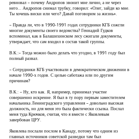
ревновал – почему Андропов звонит мне лично, а не через
него... Андропов снимал трубку, говорил: «Олег, зайди ко мне.
Ты хочешь виски или чего? Давай поговорим за жизнь».
– Правда ли, что в 1990-1991 годах сотрудники КГБ сожгли
многие документы своего ведомства? Геннадий Гудков
вспоминал, как в Балашихинском лесу сжигали документы,
утверждает, что сам входил в состав такой группы.
В.К.:– Тогда можно было делать что угодно, в 1991 году был
полный развал.
– Сотрудники КГБ участвовали в демократическом движении в
начале 1990-х годов. С целью саботажа или по другим
причинам?
В.К.: – Ну, кто как. Я, например, принимал участие
совершенно искренне. Я был в ту пору первым заместителем
начальника Ленинградского управления – довольно высокая
должность, но для меня это была фактически ссылка. Послал
меня туда Крючков, считая, что я вместе с Яковлевым
завербован ЦРУ.
Яковлева послали послом в Канаду, потому что одним из
главных источников советской разведки там был