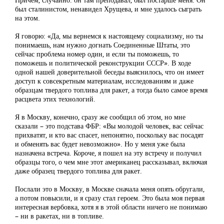
был сталинистом, ненавидел Хрущева, и мне удалось сыграть
на этом.
Я говорю: «Да, мы вернемся к настоящему социализму, но ты
понимаешь, нам нужно догнать Соединенные Штаты, это
сейчас проблема номер один, и если ты поможешь, то
поможешь и политической реконструкции СССР». В ходе
одной нашей доверительной беседы выяснилось, что он имеет
доступ к совсекретным материалам, исследованиям и даже
образцам твердого топлива для ракет, а тогда было самое время
расцвета этих технологий.
Я в Москву, конечно, сразу же сообщил об этом, но мне
сказали – это подстава ФБР: «Вы молодой человек, вас сейчас
прихватят, и кто вас спасет, непонятно, поскольку вас посадят
и обменять вас будет невозможно». Но у меня уже была
назначена встреча. Короче, я пошел на эту встречу и получил
образцы того, о чем мне этот американец рассказывал, включая
даже образец твердого топлива для ракет.
Послали это в Москву, в Москве сначала меня опять обругали,
а потом повысили, и я сразу стал героем. Это была моя первая
интересная вербовка, хотя я в этой области ничего не понимаю
– ни в ракетах, ни в топливе.