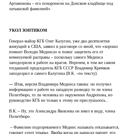
Артамонова – его похоронили на Донском кладбище под
латышской фамилией».
УКОЛ ЗОНТИКОМ
Генерал-майор КГБ Олег Калугин, уже два десятилетия
живущий в США, заявил в разговоре со мной, что «хорошо
помнит Володю Медниса» и помог защитить его от
неминуемой расправы – поскольку самого Медниса
заподозрили в работе на врагов. Впрочем, в том же самом
тогдашний председатель КГБ СССР Владимир Крючков
заподозрил и самого Калугина (В.К. –по тексту).
— Итак, версия Владимира Медниса такова: он получил
информацию о работе на западную разведку то ли члена
Политбюро, то ли человека из окружения Андропова, но
руководство КГБ не только к этому не прислушалось…
В.К.:– Ну, это Александра Яковлева он имел в виду, члена
Политбюро.
– Фамилию подозреваемого Меднис называть отказывается,
говорит «этот упырь». Якобы когда он написал рапорт, его