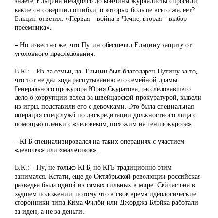
знаете, Ельцина незадолго до кончины журналисты спросили,
какие он совершил ошибки, о которых больше всего жалеет?
Ельцин ответил: «Первая – война в Чечне, вторая – выбор
преемника».
– Но известно же, что Путин обеспечил Ельцину защиту от
уголовного преследования.
В.К.: – Из-за семьи, да. Ельцин был благодарен Путину за то,
что тот не дал хода распутыванию его семейной драмы.
Генерального прокурора Юрия Скуратова, расследовавшего
дело о коррупции вслед за швейцарской прокуратурой, вывели
из игры, подставили его с девочками. Это была специальная
операция спецслужб по дискредитации должностного лица с
помощью пленки с «человеком, похожим на генпрокурора».
– КГБ специализировался на таких операциях с участием
«девочек» или «мальчиков».
В.К.: – Ну, не только КГБ, но КГБ традиционно этим
занимался. Кстати, еще до Октябрьской революции российская
разведка была одной из самых сильных в мире. Сейчас она в
худшем положении, потому что в свое время идеологические
сторонники типа Кима Филби или Джорджа Блэйка работали
за идею, а не за деньги.