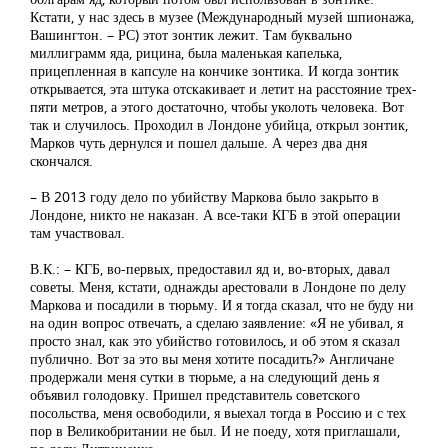
Кстати, у нас здесь в музее (Международный музей шпионажа,
Вашингтон. – РС) этот зонтик лежит. Там буквально
миллиграмм яда, рицина, была маленькая капелька,
прицепленная в капсуле на кончике зонтика. И когда зонтик
открывается, эта штука отскакивает и летит на расстояние трех-
пяти метров, а этого достаточно, чтобы уколоть человека. Вот
так и случилось. Проходил в Лондоне убийца, открыл зонтик,
Марков чуть дернулся и пошел дальше. А через два дня
скончался.
– В 2013 году дело по убийству Маркова было закрыто в
Лондоне, никто не наказан. А все-таки КГБ в этой операции
там участвовал.
В.К.: – КГБ, во-первых, предоставил яд и, во-вторых, давал
советы. Меня, кстати, однажды арестовали в Лондоне по делу
Маркова и посадили в тюрьму. И я тогда сказал, что не буду ни
на один вопрос отвечать, а сделаю заявление: «Я не убивал, я
просто знал, как это убийство готовилось, и об этом я сказал
публично. Вот за это вы меня хотите посадить?» Англичане
продержали меня сутки в тюрьме, а на следующий день я
объявил голодовку. Пришел представитель советского
посольства, меня освободили, я выехал тогда в Россию и с тех
пор в Великобритании не был. И не поеду, хотя приглашали,