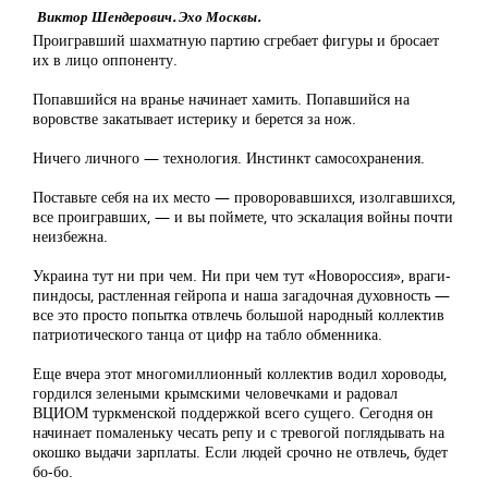
Виктор Шендерович. Эхо Москвы.
Проигравший шахматную партию сгребает фигуры и бросает
их в лицо оппоненту.
Попавшийся на вранье начинает хамить. Попавшийся на
воровстве закатывает истерику и берется за нож.
Ничего личного — технология. Инстинкт самосохранения.
Поставьте себя на их место — проворовавшихся, изолгавшихся,
все проигравших, — и вы поймете, что эскалация войны почти
неизбежна.
Украина тут ни при чем. Ни при чем тут «Новороссия», враги-
пиндосы, растленная гейропа и наша загадочная духовность —
все это просто попытка отвлечь большой народный коллектив
патриотического танца от цифр на табло обменника.
Еще вчера этот многомиллионный коллектив водил хороводы,
гордился зелеными крымскими человечками и радовал
ВЦИОМ туркменской поддержкой всего сущего. Сегодня он
начинает помаленьку чесать репу и с тревогой поглядывать на
окошко выдачи зарплаты. Если людей срочно не отвлечь, будет
бо-бо.