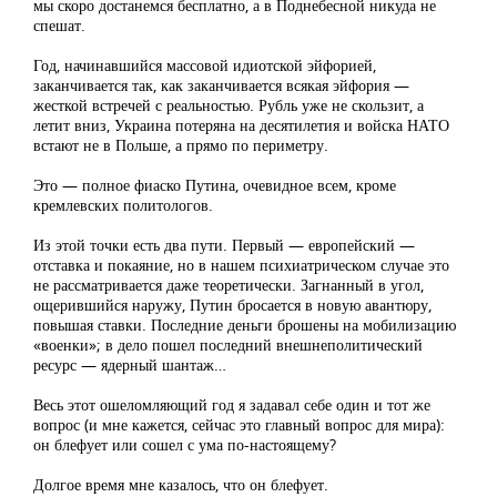
мы скоро достанемся бесплатно, а в Поднебесной никуда не
спешат.
Год, начинавшийся массовой идиотской эйфорией,
заканчивается так, как заканчивается всякая эйфория —
жесткой встречей с реальностью. Рубль уже не скользит, а
летит вниз, Украина потеряна на десятилетия и войска НАТО
встают не в Польше, а прямо по периметру.
Это — полное фиаско Путина, очевидное всем, кроме
кремлевских политологов.
Из этой точки есть два пути. Первый — европейский —
отставка и покаяние, но в нашем психиатрическом случае это
не рассматривается даже теоретически. Загнанный в угол,
ощерившийся наружу, Путин бросается в новую авантюру,
повышая ставки. Последние деньги брошены на мобилизацию
«военки»; в дело пошел последний внешнеполитический
ресурс — ядерный шантаж…
Весь этот ошеломляющий год я задавал себе один и тот же
вопрос (и мне кажется, сейчас это главный вопрос для мира):
он блефует или сошел с ума по-настоящему?
Долгое время мне казалось, что он блефует.