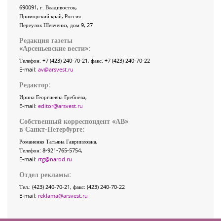
690091
, г.
Владивосток
,
Приморский край
,
Россия
.
Переулок Шевченко
, дом 9, 27
Редакция газеты
«
Арсеньевские вести
»:
Телефон:
+7 (423) 240-70-21
, факс:
+7 (423) 240-70-22
E-mail:
av@arsvest.ru
Редактор:
Ирина Георгиевна Гребнёва,
E-mail:
editor@arsvest.ru
Собственный корреспондент «АВ»
в Санкт-Петербурге:
Романенко Татьяна Гаврииловна,
Телефон: 8-921-765-5754,
E-mail:
rtg@narod.ru
Отдел рекламы:
Тел.: (423) 240-70-21, факс: (423) 240-70-22
E-mail:
reklama@arsvest.ru