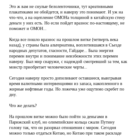
Это ж вам не снулые белоленточники, тут креативными
плакатиками не обойдется, и наверху это понимают. И уж на
что-что, а на оцепление ОМОНа толщиной в китайскую стену
деньги у них есть. Но если пойдет вразнос по-настоящему, не
поможет и ОМОН…
Когда все пошло вразнос на прошлом витке (четверть века
назад), у страны была альтернатива, воплотившаяся в Съезде
народных депутатов, гласности, Гайдаре… Была энергия
перемен внутри и понимание неизбежности этих перемен
наверху. Был мир снаружи, с надеждой смотревший за тем, как
монстр приобретает человеческие черты…
Сегодня наверху просто допиливают оставшееся, выигрывая
время валютными интервенциями из запаса, накопленного в
жирные нефтяные годы. Но ложечка уже ощутимо скребет по
дну.
Что же делать?
На прошлом витке можно было пойти за деньгами в
Парижский клуб, но олимпийские кольца сжали Путину
голову так, что он разорвал отношения с миром. Сегодня
можно только отдаться Китаю, но Китаю при таком раскладе