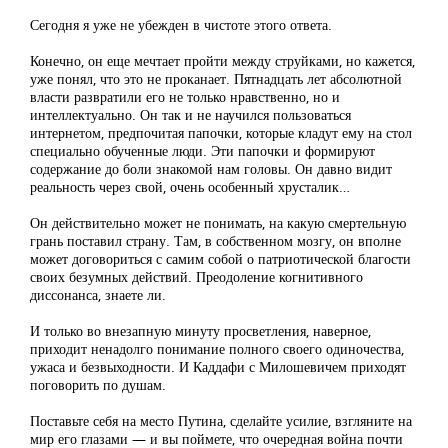
Сегодня я уже не убежден в чистоте этого ответа.
Конечно, он еще мечтает пройти между струйками, но кажется,
уже понял, что это не проканает. Пятнадцать лет абсолютной
власти развратили его не только нравственно, но и
интеллектуально. Он так и не научился пользоваться
интернетом, предпочитая папочки, которые кладут ему на стол
специально обученные люди. Эти папочки и формируют
содержание до боли знакомой нам головы. Он давно видит
реальность через свой, очень особенный хрусталик…
Он действительно может не понимать, на какую смертельную
грань поставил страну. Там, в собственном мозгу, он вполне
может договориться с самим собой о патриотической благости
своих безумных действий. Преодоление когнитивного
диссонанса, знаете ли.
И только во внезапную минуту просветления, наверное,
приходит ненадолго понимание полного своего одиночества,
ужаса и безвыходности. И Каддафи с Милошевичем приходят
поговорить по душам.
Поставьте себя на место Путина, сделайте усилие, взгляните на
мир его глазами — и вы поймете, что очередная война почти