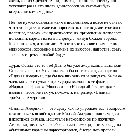
автобусов из Средней Азии, похоже, что по количеству они
уступают разве что числу единороссов на каком-нибудь
всероссийском сходняке.
Нет, не нужно обвинять меня в шовинизме, я вовсе не считаю,
что эти водители хуже единороссов, напротив даже, считаю их
полезнее, потому как практическое их применение позволяет
пополнять карман власти напрямую, минуя бюджет города.
Какая-никакая, а экономия. А вот практическое применение
единороссов, особенно в момент их выборов, напротив, сразу
засовывает руку в любой бюджет.
Дурак Обама, это точно! Давно бы уже американцы вышибли
Стрелкова с югов Украины, если бы он тоже создал партию
«Единая Америка», где бы все чиновники и депутаты были ее
членами, а все судьи и прокуроры входили в ее филиал —
«Народный фронт». Можно и не «Народный фронт» даже
назвать, чтобы не так уж похоже, а, например, «Единый
трибунал Америки».
«Единая Америка» — это сразу как-то упрощает все и запросто
можно начать освобождение Южной Америки, например, от
наркотиков сначала. Пошугали наркобаронов по джунглям
Амазонки, местных завербовали для помощи, и пока солдаты
обыскивают карманы наркоторговцев, быстренько провели