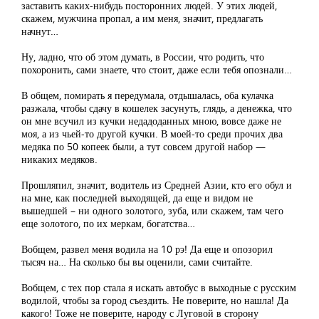
заставить каких-нибудь посторонних людей. У этих людей,
скажем, мужчина пропал, а им меня, значит, предлагать
начнут…
Ну, ладно, что об этом думать, в России, что родить, что
похоронить, сами знаете, что стоит, даже если тебя опознали…
В общем, помирать я передумала, отдышалась, оба кулачка
разжала, чтобы сдачу в кошелек засунуть, глядь, а денежка, что
он мне всучил из кучки недадоданных мною, вовсе даже не
моя, а из чьей-то другой кучки. В моей-то среди прочих два
медяка по 50 копеек были, а тут совсем другой набор —
никаких медяков.
Прошляпил, значит, водитель из Средней Азии, кто его обул и
на мне, как последней выходящей, да еще и видом не
вышедшей – ни одного золотого, зуба, или скажем, там чего
еще золотого, по их меркам, богатства…
Вобщем, развел меня водила на 10 рэ! Да еще и опозорил
тысяч на… На сколько бы вы оценили, сами считайте.
Вобщем, с тех пор стала я искать автобус в выходные с русским
водилой, чтобы за город съездить. Не поверите, но нашла! Да
какого! Тоже не поверите, народу с Луговой в сторону