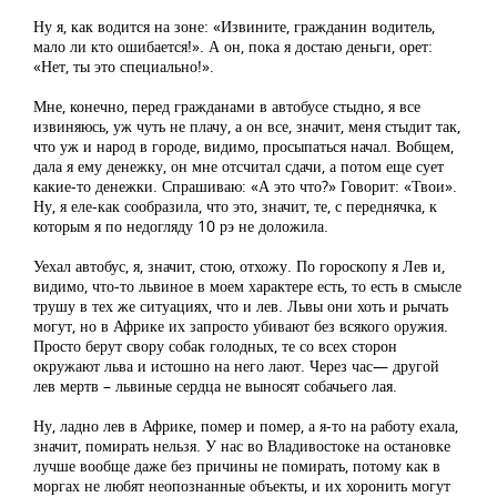
Ну я, как водится на зоне: «Извините, гражданин водитель,
мало ли кто ошибается!». А он, пока я достаю деньги, орет:
«Нет, ты это специально!».
Мне, конечно, перед гражданами в автобусе стыдно, я все
извиняюсь, уж чуть не плачу, а он все, значит, меня стыдит так,
что уж и народ в городе, видимо, просыпаться начал. Вобщем,
дала я ему денежку, он мне отсчитал сдачи, а потом еще сует
какие-то денежки. Спрашиваю: «А это что?» Говорит: «Твои».
Ну, я еле-как сообразила, что это, значит, те, с переднячка, к
которым я по недогляду 10 рэ не доложила.
Уехал автобус, я, значит, стою, отхожу. По гороскопу я Лев и,
видимо, что-то львиное в моем характере есть, то есть в смысле
трушу в тех же ситуациях, что и лев. Львы они хоть и рычать
могут, но в Африке их запросто убивают без всякого оружия.
Просто берут свору собак голодных, те со всех сторон
окружают льва и истошно на него лают. Через час— другой
лев мертв – львиные сердца не выносят собачьего лая.
Ну, ладно лев в Африке, помер и помер, а я-то на работу ехала,
значит, помирать нельзя. У нас во Владивостоке на остановке
лучше вообще даже без причины не помирать, потому как в
моргах не любят неопознанные объекты, и их хоронить могут