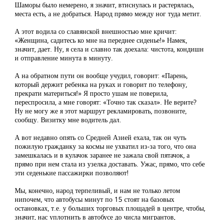
Шаморы было немерено, я значит, втиснулась и растерялась,
места есть, а не добраться. Народ прямо между ног туда метит.
А этот водила со славянской внешностью мне кричит:
«Женщина, садитесь ко мне на переднее сиденье!» Намек,
значит, дает. Ну, я села и славно так доехала: чистота, кондишн
и отправление минута в минуту.
А на обратном пути он вообще учудил, говорит: «Парень,
который держит ребенка на руках и говорит по телефону,
прекрати материться!» Я просто ушам не поверила,
переспросила, а мне говорят: «Точно так сказал». Не верите?
Ну не могу же я этот маршрут рекламировать, позвоните,
сообщу. Визитку мне водитель дал.
А вот недавно опять со Средней Азией ехала, так он чуть
пожилую гражданку за космы не ухватил из-за того, что она
замешкалась и в кулачок заранее не зажала свой пятачок, а
прямо при нем стала из узелка доставать. Ужас, прямо, что себе
эти седенькие пассажирки позволяют!
Мы, конечно, народ терпеливый, и нам не только летом
нипочем, что автобусы минут по 15 стоят на базовых
остановках, т.е. у больших торговых площадей в центре, чтобы,
значит, нас уплотнить в автобусе до числа мигрантов,