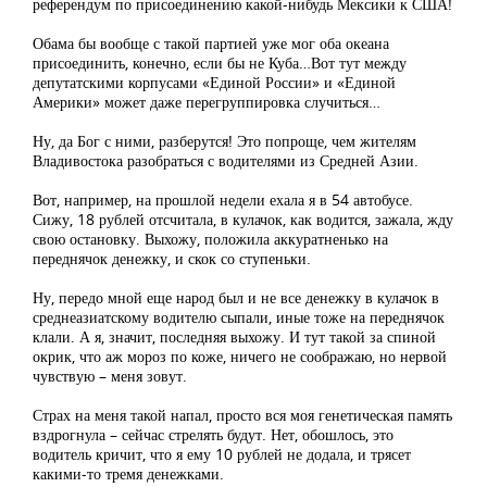
референдум по присоединению какой-нибудь Мексики к США!
Обама бы вообще с такой партией уже мог оба океана
присоединить, конечно, если бы не Куба…Вот тут между
депутатскими корпусами «Единой России» и «Единой
Америки» может даже перегруппировка случиться…
Ну, да Бог с ними, разберутся! Это попроще, чем жителям
Владивостока разобраться с водителями из Средней Азии.
Вот, например, на прошлой недели ехала я в 54 автобусе.
Сижу, 18 рублей отсчитала, в кулачок, как водится, зажала, жду
свою остановку. Выхожу, положила аккуратненько на
переднячок денежку, и скок со ступеньки.
Ну, передо мной еще народ был и не все денежку в кулачок в
среднеазиатскому водителю сыпали, иные тоже на переднячок
клали. А я, значит, последняя выхожу. И тут такой за спиной
окрик, что аж мороз по коже, ничего не соображаю, но нервой
чувствую – меня зовут.
Страх на меня такой напал, просто вся моя генетическая память
вздрогнула – сейчас стрелять будут. Нет, обошлось, это
водитель кричит, что я ему 10 рублей не додала, и трясет
какими-то тремя денежками.