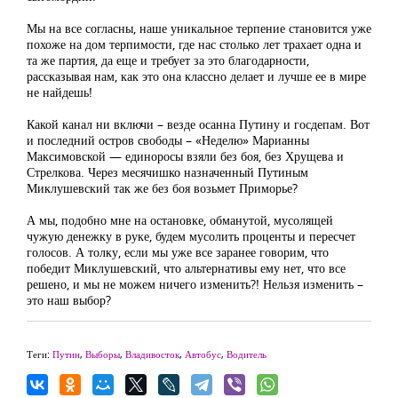
Мы на все согласны, наше уникальное терпение становится уже
похоже на дом терпимости, где нас столько лет трахает одна и
та же партия, да еще и требует за это благодарности,
рассказывая нам, как это она классно делает и лучше ее в мире
не найдешь!
Какой канал ни включи – везде осанна Путину и госдепам. Вот
и последний остров свободы – «Неделю» Марианны
Максимовской — единоросы взяли без боя, без Хрущева и
Стрелкова. Через месячишко назначенный Путиным
Миклушевский так же без боя возьмет Приморье?
А мы, подобно мне на остановке, обманутой, мусолящей
чужую денежку в руке, будем мусолить проценты и пересчет
голосов. А толку, если мы уже все заранее говорим, что
победит Миклушевский, что альтернативы ему нет, что все
решено, и мы не можем ничего изменить?! Нельзя изменить –
это наш выбор?
Теги:
Путин
,
Выборы
,
Владивосток
,
Автобус
,
Водитель