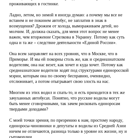
проживающих в гостинке.
Ладно, летом, но зимой я иногда думаю: а почему мы все не
встанем и не покинем автобус, не заплатив в знак в
возмущения? Дрожим от холода, вымораживаем детей, но
молчим. И, должна сказать, для меня этот вопрос не менее
важен, чем вторжение Стрелкова в Украину. Потому как суть
одна и та же – следствие деятельности «Единой России».
Она всем заправляет на всех уровнях, что в Москве, что в
Приморье. И мы ей покорны столь же, как и среднеазиатским
водителям, она нас везет, как хочет и куда хочет. Потому как
среднеазиатские водители ходят под структурами единоросской
мэрии, которым она по своему бесправию, оченвидно,
отслюнивает, а потом отыгрывает свою злость на нас.
Многим из этих водил и спать-то, и есть приходится в тех же
зачуханных автобусах. Понятно, что русские водилы могут
быть менее сговорчивыми, так зачем рисковать единоросам
твердыми доходами?
С моей точки зрения, по презрению к нам, простому народу,
единоросы-чиновники и депутаты и водилы из Средней Азии
ничем не отличаются, разница только в уровне их жизни, ну и
сытомордии.