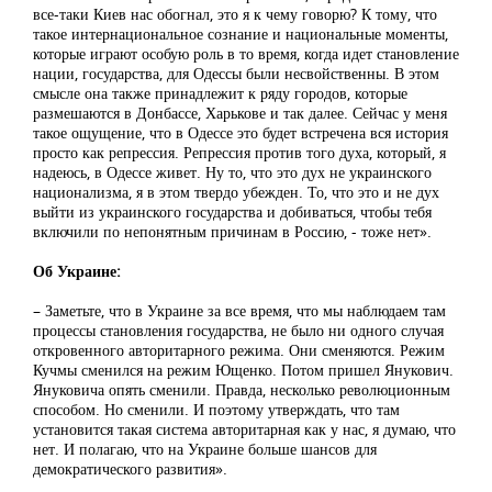
все-таки Киев нас обогнал, это я к чему говорю? К тому, что
такое интернациональное сознание и национальные моменты,
которые играют особую роль в то время, когда идет становление
нации, государства, для Одессы были несвойственны. В этом
смысле она также принадлежит к ряду городов, которые
размешаются в Донбассе, Харькове и так далее. Сейчас у меня
такое ощущение, что в Одессе это будет встречена вся история
просто как репрессия. Репрессия против того духа, который, я
надеюсь, в Одессе живет. Ну то, что это дух не украинского
национализма, я в этом твердо убежден. То, что это и не дух
выйти из украинского государства и добиваться, чтобы тебя
включили по непонятным причинам в Россию, - тоже нет».
Об Украине:
– Заметьте, что в Украине за все время, что мы наблюдаем там
процессы становления государства, не было ни одного случая
откровенного авторитарного режима. Они сменяются. Режим
Кучмы сменился на режим Ющенко. Потом пришел Янукович.
Януковича опять сменили. Правда, несколько революционным
способом. Но сменили. И поэтому утверждать, что там
установится такая система авторитарная как у нас, я думаю, что
нет. И полагаю, что на Украине больше шансов для
демократического развития».