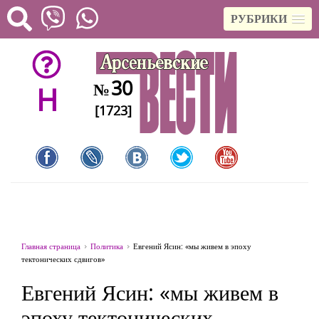
РУБРИКИ
30
№
H
[1723]
Главная страница
Политика
Евгений Ясин: «мы живем в эпоху
тектонических сдвигов»
Евгений Ясин: «мы живем в
эпоху тектонических