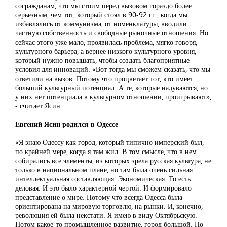
согражданам, что мы стоим перед вызовом гораздо более
серьезным, чем тот, который стоял в 90-92 гг., когда мы
избавлялись от коммунизма, от номенклатуры, вводили
частную собственность и свободные рыночные отношения. Но
сейчас этого уже мало, проявилась проблема, мягко говоря,
культурного барьера, а вернее низкого культурного уровня,
который нужно повышать, чтобы создать благоприятные
условия для инноваций. «Вот тогда мы сможем сказать, что мы
ответили на вызов. Потому что процветает тот, кто имеет
больший культурный потенциал. А те, которые надуваются, но
у них нет потенциала в культурном отношении, проигрывают»,
- считает Ясин. .
Евгений Ясин родился в Одессе
«Я знаю Одессу как город, который типично имперский был,
по крайней мере, когда я там жил. В том смысле, что в нем
собирались все элементы, из которых зрела русская культура, не
только в национальном плане, но там была очень сильная
интеллектуальная составляющая. Экономическая. То есть
деловая. И это было характерной чертой. И формировало
представление о мире. Потому что всегда Одесса была
ориентирована на мировую торговлю, на рынки. И, конечно,
революция ей была некстати. Я имею в виду Октябрьскую.
Потом какое-то промышленное развитие, город большой. Но