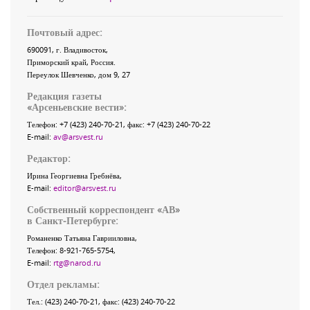
Почтовый адрес:
690091
, г.
Владивосток
,
Приморский край
,
Россия
.
Переулок Шевченко
, дом 9, 27
Редакция газеты
«
Арсеньевские вести
»:
Телефон:
+7 (423) 240-70-21
, факс:
+7 (423) 240-70-22
E-mail:
av@arsvest.ru
Редактор:
Ирина Георгиевна Гребнёва,
E-mail:
editor@arsvest.ru
Собственный корреспондент «АВ»
в Санкт-Петербурге:
Романенко Татьяна Гаврииловна,
Телефон: 8-921-765-5754,
E-mail:
rtg@narod.ru
Отдел рекламы:
Тел.: (423) 240-70-21, факс: (423) 240-70-22