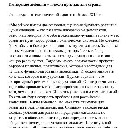
Имперские амбиции – плохой признак для страны
Из передачи «Тектонический сдвиг» от 5 мая 2014 г.
«Мы сейчас имеем два основных сценария будущего развития.
Один сценарий – это развитие либеральной демократии,
рыночных методов, и я себе представляю лучший вариант – это
развитие пути перестройки политической системы. Не хотелось
бы, чтобы это было революционным путем, хотелось бы шаг за
шагом медленно из того режима, который есть сейчас,
открываются новые возможности для граждан и они в конце
концов реализуются. Тогда мы имеем возможности провести
реформы правовые, политические, которые необходимы для
лучшего функционирования экономики. И можем миновать
кризисы, которые нам угрожали. Другой вариант – это
авторитарный режим, он консервативный. Он не рассчитан на
то, чтобы проводить такие мероприятия, он скорее за защиту
того, чем он располагает. И поэтому это режим сомнительный.
То есть он будет создавать проблемы для российской
экономики. Какие именно? Это нехватка стимулов для
развития предпринимательства. Слишком высокие риски.
Создать условия для развития предпринимательства, не
затрагивая общество и не создавая определенные мотивы в
обществе в целом, я не считаю возможным. Поэтому такой
режим, который опирается в основном на имперские амбиции