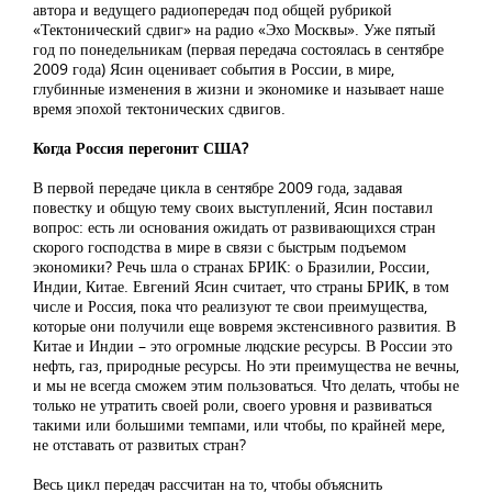
автора и ведущего радиопередач под общей рубрикой
«Тектонический сдвиг» на радио «Эхо Москвы». Уже пятый
год по понедельникам (первая передача состоялась в сентябре
2009 года) Ясин оценивает события в России, в мире,
глубинные изменения в жизни и экономике и называет наше
время эпохой тектонических сдвигов.
Когда Россия перегонит США?
В первой передаче цикла в сентябре 2009 года, задавая
повестку и общую тему своих выступлений, Ясин поставил
вопрос: есть ли основания ожидать от развивающихся стран
скорого господства в мире в связи с быстрым подъемом
экономики? Речь шла о странах БРИК: о Бразилии, России,
Индии, Китае. Евгений Ясин считает, что страны БРИК, в том
числе и Россия, пока что реализуют те свои преимущества,
которые они получили еще вовремя экстенсивного развития. В
Китае и Индии – это огромные людские ресурсы. В России это
нефть, газ, природные ресурсы. Но эти преимущества не вечны,
и мы не всегда сможем этим пользоваться. Что делать, чтобы не
только не утратить своей роли, своего уровня и развиваться
такими или большими темпами, или чтобы, по крайней мере,
не отставать от развитых стран?
Весь цикл передач рассчитан на то, чтобы объяснить