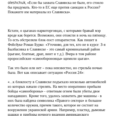
oleshchuk, «Если бы захвата Славянска не было, его стоило
бы придумать. Кто-то в ЕС еще против санкции к России?
Покажите им материалы из Славянска».
Кстати, о цыганах-наркоторговцах, с которыми бравый мэр
вроде как борется. Возможно, они отожгли в ночь на пятницу.
То есть обстреляли блок-пост сепаратистов. Как пишет в
Фейсбуке Роман Бурко: «Уточняю, для тех, кто не в курсе: 3-я
Былбасовка в Славянске - это самый криминальный район
(цыгане, блатные, драп, винт и т.д.). Вчера в том районе
пророссийские «самообороновцы» щимили цыган».
Так это было или нет – пока неизвестно, но стрельба ночью
была. Вот как описывает ситуацию «Россия 24»:
«...к блокпосту в Славянске подъехало несколько автомобилей
из которых начали стрелять. На место оперативно прибыли
бойцы «самообороны» - ответным огнем были убиты двое
нападавших. Кроме того, удалось захватить две машины - в
них была найдена символика «Правого сектора» и большое
количество оружия, причем такого, которое не состоит на
вооружении украинской армии. Например, пластид, дымовые
шашки и приборы ночного видения американского