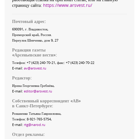
страницу сайта:
https://www.arsvest.ru/
Почтовый адрес:
690091
, г.
Владивосток
,
Приморский край
,
Россия
.
Переулок Шевченко
, дом 9, 27
Редакция газеты
«
Арсеньевские вести
»:
Телефон:
+7 (423) 240-70-21
, факс:
+7 (423) 240-70-22
E-mail:
av@arsvest.ru
Редактор:
Ирина Георгиевна Гребнёва,
E-mail:
editor@arsvest.ru
Собственный корреспондент «АВ»
в Санкт-Петербурге:
Романенко Татьяна Гаврииловна,
Телефон: 8-921-765-5754,
E-mail:
rtg@narod.ru
Отдел рекламы: