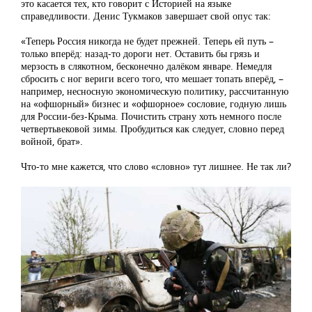
это касается тех, кто говорит с Историей на языке
справедливости. Денис Тукмаков завершает свой опус так:
«Теперь Россия никогда не будет прежней. Теперь ей путь –
только вперёд: назад-то дороги нет. Оставить бы грязь и
мерзость в слякотном, бесконечно далёком январе. Немедля
сбросить с ног вериги всего того, что мешает топать вперёд, –
например, несносную экономическую политику, рассчитанную
на «офшорный» бизнес и «офшорное» сословие, годную лишь
для России-без-Крыма. Почистить страну хоть немного после
четвертьвековой зимы. Пробудиться как следует, словно перед
войной, брат».
Что-то мне кажется, что слово «словно» тут лишнее. Не так ли?