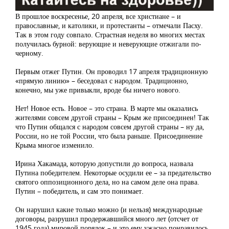
В прошлое воскресенье, 20 апреля, все христиане – и
православные, и католики, и протестанты – отмечали Пасху.
Так в этом году совпало. Страстная неделя во многих местах
получилась бурной: верующие и неверующие отжигали по-
черному.
Первым отжег Путин. Он проводил 17 апреля традиционную
«прямую линию» – беседовал с народом. Традиционно,
конечно, мы уже привыкли, вроде бы ничего нового.
Нет! Новое есть. Новое – это страна. В марте мы оказались
жителями совсем другой страны – Крым же присоединен! Так
что Путин общался с народом совсем другой страны – ну да,
России, но не той России, что была раньше. Присоединение
Крыма многое изменило.
Ирина Хакамада, которую допустили до вопроса, назвала
Путина победителем. Некоторые осудили ее – за предательство
святого оппозиционного дела, но на самом деле она права.
Путин – победитель, и сам это понимает.
Он нарушил какие только можно (и нельзя) международные
договоры, разрушил продержавшийся много лет (отсчет от
1945 года) мировой порядок – и это ему ужасно понравилось.