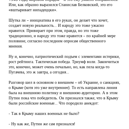
Или, как образно выразился Станислав Белковский, это его
«вштыривает нипадеццки».
Шутка ли – инициатива в его руках, он делает что хочет,
создает новую реальность… И народу это тоже ужасно
нравится. Привирает при этом, правда, но это тоже
традиционно, и народу это тоже нравится – по крайней мере
половине, согласно последним опросам общественного
мнения.
Ну и, конечно, патриотический подъем с элементами истерики,
рост рейтинга. Тактическая победа. Триумф воли. Закончиться
это, конечно, может очень печально, но, как пела когда-то
Пугачева, это ж завтра, а сегодня…
Разговор шел в основном о внешнем – об Украине, о санкциях,
о Крыме (хотя это уже внутреннее). То есть направлена линия
была на внешнюю политику и внешнюю аудиторию. А в этом
Путин пока что победитель. Он признался также, что в Крыму
были российские военные… Что породило анекдот:
- Так в Крыму наших военных не было?
- Ну как же, Путин же сам признался!