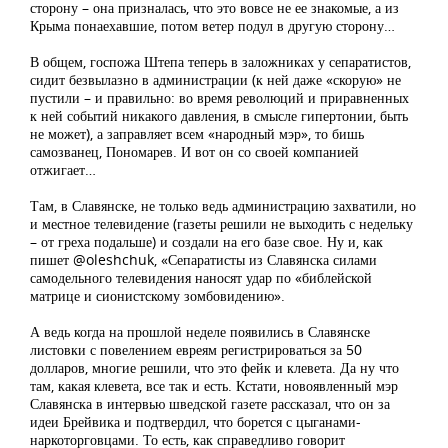
сторону – она призналась, что это вовсе не ее знакомые, а из
Крыма понаехавшие, потом ветер подул в другую сторону…
В общем, госпожа Штепа теперь в заложниках у сепаратистов,
сидит безвылазно в администрации (к ней даже «скорую» не
пустили – и правильно: во время революций и приравненных
к ней событий никакого давления, в смысле гипертонии, быть
не может), а заправляет всем «народный мэр», то бишь
самозванец, Пономарев. И вот он со своей компанией
отжигает…
Там, в Славянске, не только ведь администрацию захватили, но
и местное телевидение (газеты решили не выходить с недельку
– от греха подальше) и создали на его базе свое. Ну и, как
пишет @oleshchuk, «Сепаратисты из Славянска силами
самодельного телевидения наносят удар по «библейской
матрице и сионистскому зомбовидению».
А ведь когда на прошлой неделе появились в Славянске
листовки с повелением евреям регистрироваться за 50
долларов, многие решили, что это фейк и клевета. Да ну что
там, какая клевета, все так и есть. Кстати, новоявленный мэр
Славянска в интервью шведской газете рассказал, что он за
идеи Брейвика и подтвердил, что борется с цыганами-
наркоторговцами. То есть, как справедливо говорит