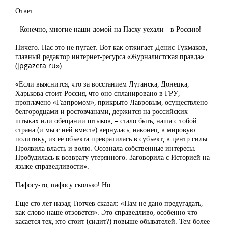
Ответ:
- Конечно, многие наши домой на Пасху уехали - в Россию!
Ничего. Нас это не пугает. Вот как отжигает Денис Тукмаков,
главный редактор интернет-ресурса «Журналистская правда»
(jpgazeta.ru»):
«Если выяснится, что за восстанием Луганска, Донецка,
Харькова стоит Россия, что оно спланировано в ГРУ,
проплачено «Газпромом», прикрыто Лавровым, осуществлено
белгородцами и ростовчанами, держится на российских
штыках или обещании штыков, – стало быть, наша с тобой
страна (и мы с ней вместе) вернулась, наконец, в мировую
политику, из её объекта превратилась в субъект, в центр силы.
Проявила власть и волю. Осознала собственные интересы.
Пробудилась к возврату утерянного. Заговорила с Историей на
языке справедливости».
Пафосу-то, пафосу сколько! Но…
Еще сто лет назад Тютчев сказал: «Нам не дано предугадать,
как слово наше отзовется». Это справедливо, особенно что
касается тех, кто стоит (сидит?) повыше обывателей. Тем более