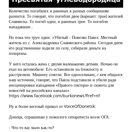
Количество погибших и раненых в разных сообщениям
разнится. То говорят, что погибли двое (вариант: трое) жителей
Славянска. То погиб один, и раненых трое. То погибли
нападавшие…
Но пока что труп один: «Убитый - Повелко Павел. Местный
житель из с. Александровка Славянского района. Сегодня днем
его родственники ходили по селу, собирали деньги на
похороны.
У него осталась жена с двумя маленькими детьми. Ночью он
ехал на автомобиле. Его остановили на блокпосту и
расстреляли. Машину сожгли. Все односельчане, с кем общался
наш источник, говорят, что Павла подставили и убили ради
инсценировки нападения «Правого сектора» и сюжета для
новостей на российских каналах».
https://www.facebook.com/burkonews?fref=nf
Ну и более веселый прикол от VoiceOfDonetsk:
Донецк, спрашиваю у пожилого сепаратиста возле ОГА:
- Что-то вас мало как-то?