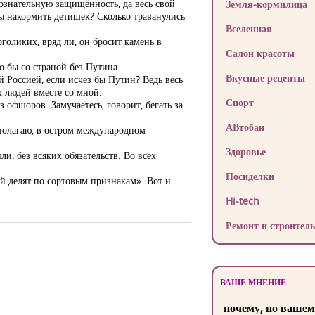
сознательную защищённость, да весь свой
Земля-кормилица
бы накормить детишек? Сколько траванулись
Вселенная
голиких, вряд ли, он бросит камень в
Салон красоты
о бы со страной без Путина.
Вкусные рецепты
й Россией, если исчез бы Путин? Ведь весь
х людей вместе со мной.
Спорт
 офшоров. Замучаетесь, говорит, бегать за
АВтобан
, полагаю, в остром международном
Здоровье
и, без всяких обязательств. Во всех
Посиделки
ей делят по сортовым признакам». Вот и
Hi-tech
Ремонт и строитель
ВАШЕ МНЕНИЕ
почему, по вашем