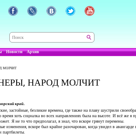
ы
Новости
Архив
Д МОЛЧИТ
ЕРЫ, НАРОД МОЛЧИТ
морский край.
кие, застойные, безликие времена, где также на плаву шустрили своеобр
о время хоть социалка во всех направлениях была на высоте. И всё же я 
жет. Я не то что предполагал, я знал, что вскоре грянут перемены.
е изменения, вскоре был крайне разочарован, когда увидел в авангарде 
и партбилеты.