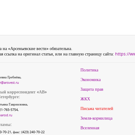
 на «Арсеньевские вести» обязательна.
я ссылка на оригинал статьи, или на главную страницу сайта:
https://w
Политика
евна Гребнёва,
Экономика
r@arsvest.ru
Защита прав
ый корреспондент «АВ»
етербурге:
ЖКХ
тьяна Гаврииловна,
Письма читателей
21-765-5754,
narod.ru
Земля-кормилица
кламы:
Вселенная
40-70-21, факс: (423) 240-70-22