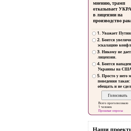
мнению, трамп
отказывает УКР
в лицензии на
производство рак
1. Уважает Путин
2. Боится увелич
эскалацию конфл
3. Никому не дает
лицензии.
4. Боится нападе
Украины на СШ
5. Просто у него 
поведения такая:
обещать и не сдел
Всего проголосовало
1 человек
Прошлые опросы
Наши проект