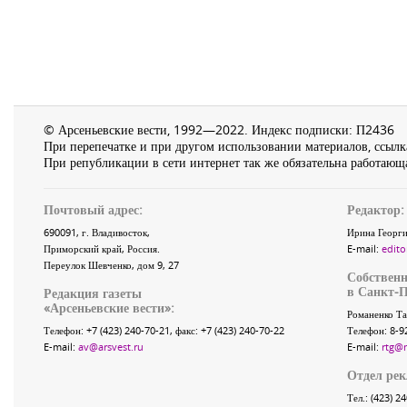
© Арсеньевские вести, 1992—2022. Индекс подписки: П2436
При перепечатке и при другом использовании материалов, ссылка
При републикации в сети интернет так же обязательна работающа
Почтовый адрес:
Редактор:
690091
, г.
Владивосток
,
Ирина Георги
Приморский край
,
Россия
.
E-mail:
edito
Переулок Шевченко
, дом 9, 27
Собственн
в Санкт-П
Редакция газеты
«
Арсеньевские вести
»:
Романенко Та
Телефон:
+7 (423) 240-70-21
, факс:
+7 (423) 240-70-22
Телефон: 8-9
E-mail:
av@arsvest.ru
E-mail:
rtg@
Отдел ре
Тел.: (423) 2