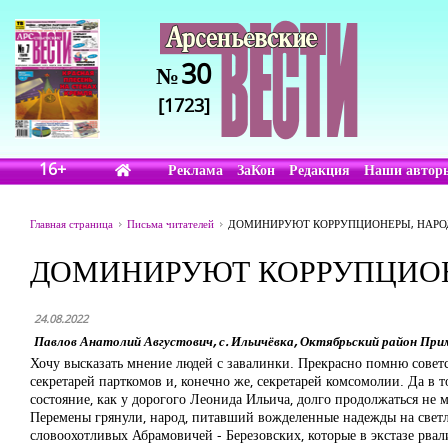
30
№
[1723]
16+
Реклама
ЗаКон
Редакция
Наши автор
Главная страница
Письма читателей
ДОМИНИРУЮТ КОРРУПЦИОНЕРЫ, НАРО
ДОМИНИРУЮТ КОРРУПЦИОН
24.08.2022
Павлов Анатолий Августович, с. Ильичёвка, Октябрьский район При
Хочу высказать мнение людей с завалинки. Прекрасно помню советс
секретарей парткомов и, конечно же, секретарей комсомолии. Да в т
состояние, как у дорогого Леонида Ильича, долго продолжаться не мо
Перемены грянули, народ, питавший вожделенные надежды на светлы
словоохотливых Абрамовичей - Березовских, которые в экстазе рвал