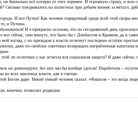
 он буквально всё потерял от этих перемен. И огромную страну, и всю 
й? Сколько повзрывалось на полигонах при добыче копеек за металл, да
орода. И вот Путин! Как человек порядочный среди всей этой своры мно
то, и Путина.
обозначаться! И я прекрасно осознаю, что на сегодняшний день произошл
но вот сейчас, сию минуту, что было бы с Донбассом и Крымом, да и само
 мой взгляд, с их приходом к власти исчезнут последние остатки просты
ружески, даже по-свойски советовал возвращать награбленные капиталы из
дине.
а этой ли политики у нас исчезла вся социальная защита? И даже сейчас
земле не доминируют, без них мы бы вообще сдохли! Поработали – получил
 во всех эшелонах власти, как я считаю.
ытой Богом дыре. Некий умный человек сказал: «Фашизм – это когда люд
сли, конечно, позволит редакция.