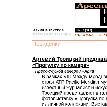
№ 37 (913)
Посиделки
Артемий Троицкий предлага
«Прогулку по камере»
Пресс-служба галереи «Арка»
В рамках VIII Международно
стран АТР Pacific Meridian м
известный журналист и иску
Троицкий представляет в га
фотовыставку «Прогулка по 
из личной коллекции. Выста