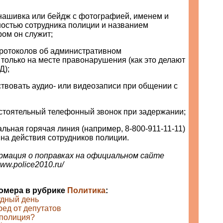
 нашивка или бейдж с фотографией, именем и
остью сотрудника полиции и названием
ром он служит;
протоколов об административном
только на месте правонарушения (как это делают
Д);
ствовать аудио- или видеозаписи при общении с
остоятельный телефонный звонок при задержании;
льная горячая линия (например, 8-800-911-11-11)
на действия сотрудников полиции.
мация о поправках на официальном сайте
www.police2010.ru/
номера в рубрике
Политика
:
удный день
ед от депутатов
 полиция?