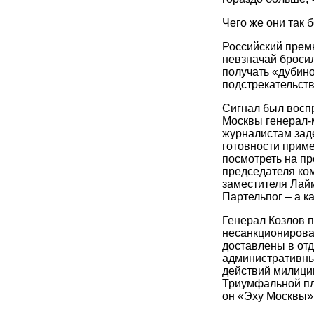
Чего же они так 
Российский премь
невзначай бросил
получать «дубино
подстрекательств
Сигнал был воспр
Москвы генерал-
журналистам зад
готовности прим
посмотреть на п
председателя ком
заместителя Лай
Партельпог – а к
Генерал Козлов п
несанкционирова
доставлены в от
административны
действий милиции
Триумфальной пло
он «Эху Москвы»