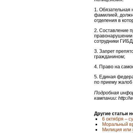
1. Обязательная
фамилией, должн
отделения в кото
2. Составление 
правонарушении 
сотрудники ГИБД
3. Запрет препят
гражданином;
4. Право на сам
5. Единая федера
по приему жалоб 
Подробная инфор
кампании: http://
Другие статьи 
6 октября – с
Моральный вр
Милиция или