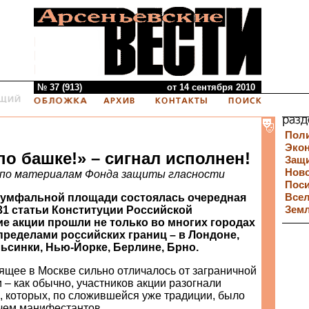
№ 37 (913)
от 14 сентября 2010
Пол
Эко
о башке!» – сигнал исполнен!
Защи
Нов
, по материалам Фонда защиты гласности
Пос
иумфальной площади состоялась очередная
Все
31 статьи Конституции Российской
Зем
ие акции прошли не только во многих городах
 пределами российских границ – в Лондоне,
ьсинки, Нью-Йорке, Берлине, Брно.
ящее в Москве сильно отличалось от заграничной
 – как обычно, участников акции разогнали
, которых, по сложившейся уже традиции, было
 чем манифестантов.