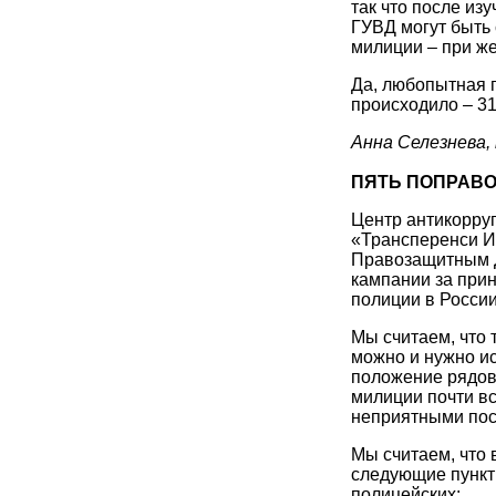
так что после и
ГУВД могут быть
милиции – при же
Да, любопытная п
происходило – 3
Анна Селезнева
ПЯТЬ ПОПРАВ
Центр антикорру
«Трансперенси И
Правозащитным 
кампании за прин
полиции в России
Мы считаем, что
можно и нужно и
положение рядов
милиции почти в
неприятными пос
Мы считаем, что
следующие пункт
полицейских: