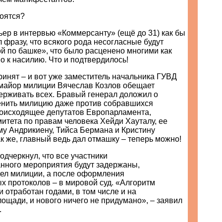
боятся?
ер в интервью «Коммерсанту» (ещё до 31) как бы
 фразу, что всякого рода несогласные будут
й по башке», что было расценено многими как
о к насилию. Что и подтвердилось!
инят – и вот уже заместитель начальника ГУВД
майор милиции Вячеслав Козлов обещает
ерживать всех. Бравый генерал доложил о
енить милицию даже против собравшихся
роисходящее депутатов Европарламента,
итета по правам человека Хейди Хауталу, ее
му Андрикиену, Тийса Бермана и Кристину
ак же, главный ведь дал отмашку – теперь можно!
одчеркнул, что все участники
нного мероприятия будут задержаны,
дел милиции, а после оформления
х протоколов – в мировой суд. «Алгоритм
 отработан годами, в том числе и на
щади, и нового ничего не придумано», – заявил
.