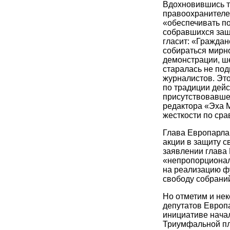
Вдохновившись т
правоохранителей
«обеспечивать по
собравшихся защи
гласит: «Гражда
собираться мирно
демонстрации, ш
старалась не под
журналистов. Это
по традиции дейс
присутствовавше
редактора «Эха 
жесткости по сра
Глава Европарла
акции в защиту с
заявлении глава
«непропорционал
на реализацию ф
свободу собрани
Но отметим и не
депутатов Европа
инициативе нача
Триумфальной пл