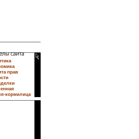
итика
номика
та прав
ости
иделки
ленная
ля-кормилица