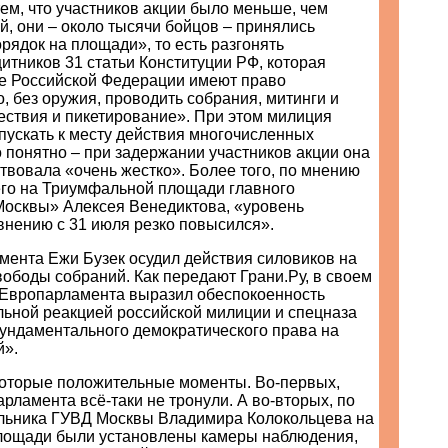
ем, что участников акции было меньше, чем
, они – около тысячи бойцов – принялись
рядок на площади», то есть разгонять
тников 31 статьи Конституции РФ, которая
не Российской Федерации имеют право
, без оружия, проводить собрания, митинги и
ествия и пикетирование». При этом милиция
пускать к месту действия многочисленных
 понятно – при задержании участников акции она
твовала «очень жестко». Более того, по мнению
го на Триумфальной площади главного
Москвы» Алексея Венедиктова, «уровень
внению с 31 июля резко повысился».
мента Ежи Бузек осудил действия силовиков на
вободы собраний. Как передают Грани.Ру, в своем
 Европарламента выразил обеспокоенность
ьной реакцией российской милиции и спецназа
ундаментального демократического права на
й».
которые положительные моменты. Во-первых,
рламента всё-таки не тронули. А во-вторых, по
льника ГУВД Москвы Владимира Колокольцева на
ощади были установлены камеры наблюдения,