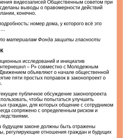
зучения видеозаписей Общественным советом при
 сделаны выводы о правомерности действий
лании, конечно.
одробность: номер дома, у которого всё это
1…
, по материалам Фонда защиты гласности
ОК
пционных исследований и инициатив
нтернешнл – Р» совместно с Молодежным
Движением объявляют о начале общественной
ятие пяти простых поправок в законопроект о
.
 текущее публичное обсуждение законопроекта
спользовать, чтобы попытаться улучшить
ых граждан, для которых общение с сотрудником
сегда сопряжено с определенным риском и
ледствиями.
 в будущем законе должны быть отражены
ы, регулирующие отношения граждан и будущих