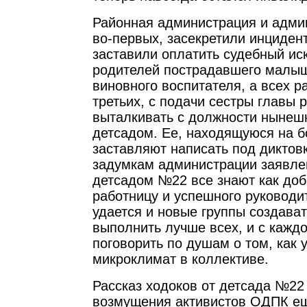
Районная администрация и адм
во-первых, засекретили инцидент
заставили оплатить судебный иск
родителей пострадавшего малы
виновного воспитателя, а всех р
третьих, с подачи сестры главы 
выталкивать с должности ныне
детсадом. Ее, находящуюся на б
заставляют написать под диктов
задумкам администрации заявле
детсадом №22 все знают как до
работницу и успешного руководи
удается и новые группы создават
выполнить лучше всех, и с кажд
поговорить по душам о том, как 
микроклимат в коллективе.
Рассказ ходоков от детсада №22
возмущения активистов ОДПК еще