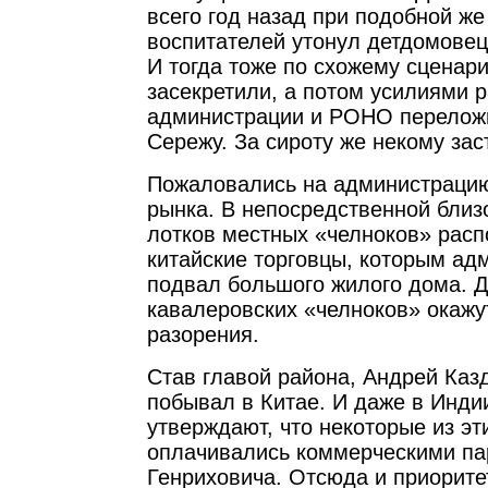
всего год назад при подобной же
воспитателей утонул детдомове
И тогда тоже по схожему сценар
засекретили, а потом усилиями 
администрации и РОНО перелож
Сережу. За сироту же некому зас
Пожаловались на администрацию
рынка. В непосредственной близ
лотков местных «челноков» рас
китайские торговцы, которым ад
подвал большого жилого дома. Д
кавалеровских «челноков» окажу
разорения.
Став главой района, Андрей Каз
побывал в Китае. И даже в Инди
утверждают, что некоторые из эт
оплачивались коммерческими п
Генриховича. Отсюда и приорите