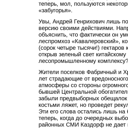
теперь, мол, пользуются некото
«забугорья».
Увы, Андрей Генрихович лишь п
версию своими действиями. Нап
объяснить, что фактически он у
леспромхоз «Кавалеровский», ко
(сорок четыре тысячи!) гектаров
открыв зеленый свет китайскому
лесопромышленному комплексу
Жители поселков Фабричный и Х
лет страдающие от вредоносног
атмосферы со стороны огромног
бывшей Центральной обогатител
забыли предвыборных обещалок 
костьми ляжет, но проведет реку
Эти его слова остались лишь на 
теперь, когда до очередных выбо
районных СМИ Каздорф не дает 