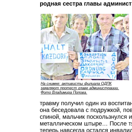
родная сестра главы админист
На снимке: активисты филиала ОДПК
заявляют протест главе администрации.
Фото Владимира Попова.
травму получил один из воспита
она беседовала с подружкой, по
спиной, мальчик поскользнулся и
металлическом штыре… После т
теперь навсегда остался инвали