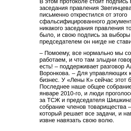
В этом протоколе стоит подпись
заседания правления Звегинцева
письменно открестился от этого
сфальсифицированного документа
никакого заседания правления т
было, и свою подпись за выборы
председателем он нигде не став
– Помоему, все нормально мы с
работаем, и что там злыдни говор
есть! – поддерживает разговор 
Воронкова. – Для управляющих 
бизнес. У «Лены К» сейчас этот б
Последнее наше общее собрание
январе 2010-го, и люди проголо
за ТСЖ и председателя Шишкина
собрание членов товарищества –
который решает все задачи, и на
извне навязать свою волю.