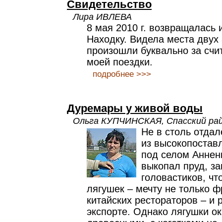
Свидетельство
Лира ИВЛЕВА
8 мая 2010 г. возвращалась 
Находку. Видела места двух
произошли буквально за счи
моей поездки.
подробнее >>>
Дуремары у живой воды
Ольга КУПЧИНСКАЯ, Спасский ра
Не в столь отда
из высокопостав
под селом Аннен
выкопал пруд, за
головастиков, чт
лягушек – мечту не только ф
китайских рестораторов – и р
экспорте. Однако лягушки о