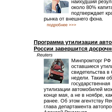
наихудший резуль
около 80% капит
подтверждает кр
рынка от внешнего фона.
подробнее >>>
Программа утилизации авт
России завершится досрочн
Reuters
Минпромторг РФ 
оставшиеся утил
свидетельства в
недели. Таким о
государственная
утилизации автомобилей мож
конце мая, а не в ноябре, к
ранее. Об этом агентству Re
глава департамента автопр