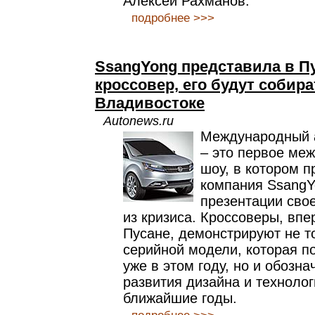
Алексей Рахманов.
подробнее >>>
SsangYong представила в П
кроссовер, его будут собира
Владивостоке
Autonews.ru
Международный 
– это первое ме
шоу, в котором п
компания SsangY
презентации сво
из кризиса. Кроссоверы, вп
Пусане, демонстрируют не т
серийной модели, которая п
уже в этом году, но и обозн
развития дизайна и техноло
ближайшие годы.