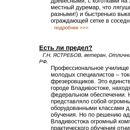
древесными, с коготками на л
местный дуремар, что лягуш
разными!) и быстренько вык
ограждающей сетке в сосед
подробнее >>>
Есть ли предел?
Г.Н. ЯСТРЕБОВ, ветеран, Отличн
РФ.
Профессиональное училище 
молодых специалистов – ток
фрезеровщиков. Это единст
городе Владивостоке, наход
федеральном обеспечении. Н
представляло собой огромны
оборудованными классами д
обучения. Но по решению ад
Владивостока огромный ком
практического обучения отн