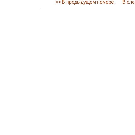
<< В предыдущем номере
В сл