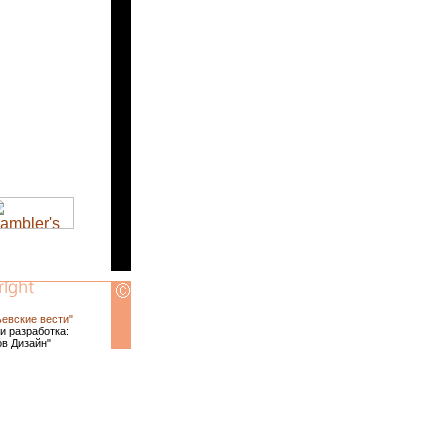
ьевские вести"
и разработка:
ов Дизайн"