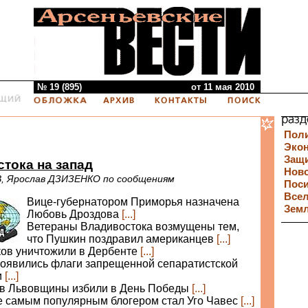
№ 19 (895)
от 11 мая 2010
Пол
Эко
Защи
стока на запад
Нов
 Ярослав ДЗИЗЕНКО по сообщениям
Пос
Все
Вице-губернатором Приморья назначена
Зем
Любовь Дроздова
[...]
Ветераны Владивостока возмущены тем,
что Пушкин поздравил американцев
[...]
ков уничтожили в Дербенте
[...]
появились флаги запрещенной сепаратистской
и
[...]
в Львовщины избили в День Победы
[...]
е самым популярным блогером стал Уго Чавес
[...]