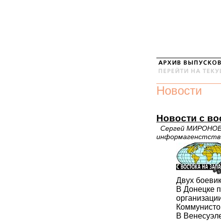
Новости
Новости с во
Сергей МИРОНОВ,
информагенстств
Двух боеви
В Донецке 
организаци
Коммунисто
В Венесуэл