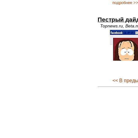
подробнее >
Пестрый дай
Topnews.ru, Beta.n
<< В пред