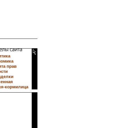
итика
номика
та прав
ости
иделки
ленная
ля-кормилица