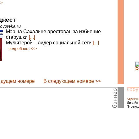
>>
джест
ovoteka.ru
Мэр на Сахалине арестован за избиение
старушки
[...]
Мультгерой – лидер социальной сети
[...]
подробнее >>>
ыдущем номере
В следующем номере >>
"Арсен
Дизайн 
"Новик