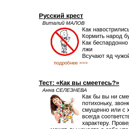
Русский крест
Виталий МАЛОВ
Как навострилис
Кормить народ б
Как беспардонно
лжи
Всучают яд чужо
подробнее >>>
Тест: «Как вы смеетесь?»
Анна СЕЛЕЗНЕВА
Как бы вы ни сме
потихоньку, звон
смущенно или с 
всегда соответс
характеру. Прове