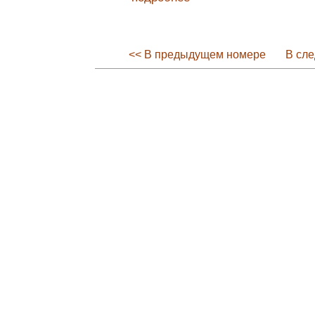
<< В предыдущем номере
В сл